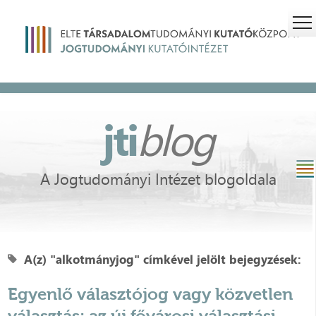
jti
blog
A Jogtudományi Intézet blogoldala
A(z) "alkotmányjog" címkével jelölt bejegyzések:
Egyenlő választójog vagy közvetlen
választás: az új fővárosi választási