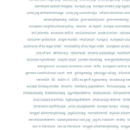
személyek szabad mozgása
európai jog
európai emberi jogi egye
uniós jog sérthetetlensége
uniós jog autonómiája
infrastruktúrához val
versenyképesség
adózás
gmo-szabályozás
gmo-mentesség
european neighbourhood policy
ukraine
uk report
európai szomszédsá
brit jelentés
excessive deficit
exclusionarism
protectionism
nationa
consumer protection
single market
retaliation
hungary
european court
autonomy of eu legal order
inviolability of eu legal order
european values
rule of law
democracy
reklámadó
verseny szabadsága
halálbün
schuman-nyilatkozat
alapító atyák
juncker bizottság
energiahatékonysá
energiaunió
eurasian economic union
dcfta
european central 
german constitutional court
omt
görögország
pénzügyi válság
államcs
menekült
fal
dublin iii
1951-es genfi egyezmény
strasbourgi es
európai bíróság elnöke
lenaerts
hatékony jogvédelem
franciaország
n
értékközösség
érdekközösség
ügynökprobléma
közbeszerzés
környezetvé
áruk szabad áramlása
egészségvédelem
ártatlanság vélelme
török
történelmi konfliktusok
uniós válságkezelés
európai tanács
válság
lengyel alkotmánybíróság
jogállamiság
normakontroll
eljárási alkot
beruházásvédelem
szabályozáshoz való jog
jog és irodalom
erdély
k
law in literature
law as literature
lengyel alkotmánybíróság
lengye