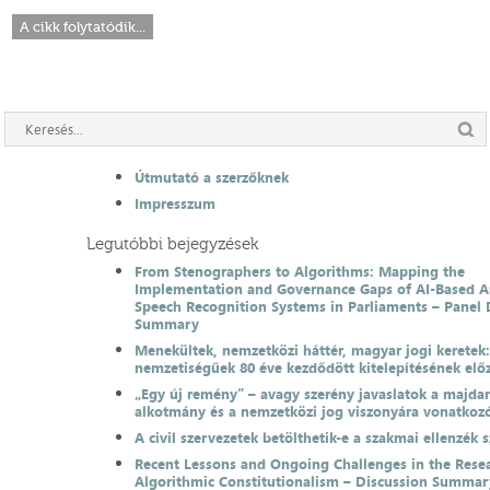
A cikk folytatódik...
Útmutató a szerzőknek
Impresszum
Legutóbbi bejegyzések
From Stenographers to Algorithms: Mapping the
Implementation and Governance Gaps of AI-Based 
Speech Recognition Systems in Parliaments – Panel 
Summary
Menekültek, nemzetközi háttér, magyar jogi keretek
nemzetiségűek 80 éve kezdődött kitelepítésének el
„Egy új remény” – avagy szerény javaslatok a majda
alkotmány és a nemzetközi jog viszonyára vonatkoz
A civil szervezetek betölthetik-e a szakmai ellenzék 
Recent Lessons and Ongoing Challenges in the Resea
Algorithmic Constitutionalism – Discussion Summar