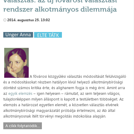
rendszer alkotmányos dilemmája
2014. augusztus 25. 13:02
A fővárosi közgyűlési választás módosítását felülvizsgáló
és a módosításokat részben hatályon kívül helyező alkotmánybírósági
döntést számos kritika érte, és alighanem fogja is még érni. Amint arra
az
egyik elemzés
– igen helyesen – rámutat, az sem teljesen világos,
tulajdonképpen milyen álláspont is kapott a testületben többséget. Az
elemzés a határozat egyetlen elemét, a közvetlen választás elvének
alkotmánybírósági magyarázatát próbálja értelmezni, az Ab által
alkotmányosnak ítélt törvényi megoldás indokolása alapján.
A cikk folytatódik...