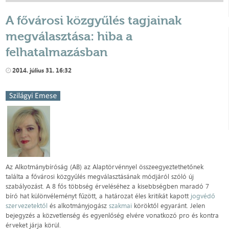
A fővárosi közgyűlés tagjainak
megválasztása: hiba a
felhatalmazásban
2014. július 31. 16:32
Az Alkotmánybíróság (AB) az Alaptörvénnyel összeegyeztethetőnek
találta a fővárosi közgyűlés megválasztásának módjáról szóló új
szabályozást. A 8 fős többség érveléséhez a kisebbségben maradó 7
bíró hat különvéleményt fűzött, a határozat éles kritikát kapott
jogvédő
szervezetektől
és alkotmányjogász
szakmai
köröktől egyaránt. Jelen
bejegyzés a közvetlenség és egyenlőség elvére vonatkozó pro és kontra
érveket járja körül.