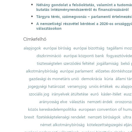
Néhány gondolat a felsőoktatás, valamint a tudomá
kutatás intézményrendszeréről és finanszírozásáról
Tárgyra térés, szómegvonás – parlamenti értelmezés
A nemzetiségi részvétel kérdései a 2026-os országgyű
választásokon
Címkefelhő
alapjogok
európai bíróság
európai bizottság
tagállami moz
diszkrimináció
európai központi bank
fogyasztóvéd
tisztességtelen szerződési feltétel
jogállamiság
belső 
alkotmánybíróság
európai parlament
előzetes döntéshozata
gazdasági és monetáris unió
demokrácia
kúria
állami t
jogegységi határozat
versenyjog
uniós értékek
eu alapjo
szociális jog
irányelvek átültetése
euró
kásler-ítélet
eusz
arányosság elve
választás
nemzeti érdek
oroszorsz
közös kereskedelempolitika
european convention of huma
brexit
fizetésképtelenségi rendelet
nemzeti bíróságok
ultra
német alkotmánybíróság
kötelezettségszegési eljár