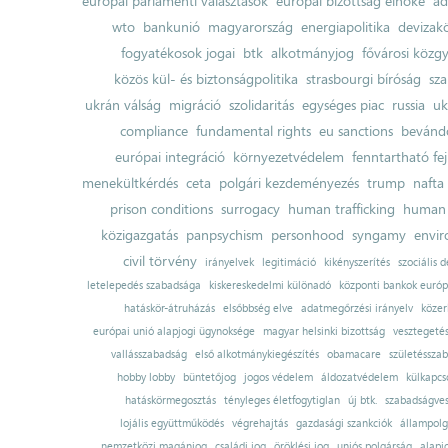
európai parlamenti választások
európai bizottság elnöke
ad
wto
bankunió
magyarország
energiapolitika
devizak
fogyatékosok jogai
btk
alkotmányjog
fővárosi közgy
közös kül- és biztonságpolitika
strasbourgi bíróság
sza
ukrán válság
migráció
szolidaritás
egységes piac
russia
uk
compliance
fundamental rights
eu sanctions
bevándo
európai integráció
környezetvédelem
fenntartható fe
menekültkérdés
ceta
polgári kezdeményezés
trump
nafta
prison conditions
surrogacy
human trafficking
human 
közigazgatás
panpsychism
personhood
syngamy
envi
civil törvény
irányelvek
legitimáció
kikényszerítés
szociális d
letelepedés szabadsága
kiskereskedelmi különadó
központi bankok európ
hatáskör-átruházás
elsőbbség elve
adatmegőrzési irányelv
közer
európai unió alapjogi ügynoksége
magyar helsinki bizottság
vesztegeté
vallásszabadság
első alkotmánykiegészítés
obamacare
születésszab
hobby lobby
büntetőjog
jogos védelem
áldozatvédelem
külkapcs
hatáskörmegosztás
tényleges életfogytiglan
új btk.
szabadságves
lojális együttműködés
végrehajtás
gazdasági szankciók
állampolg
nemzetközi magánjog
családi jog
öröklési jog
uniós polgárság
alapj