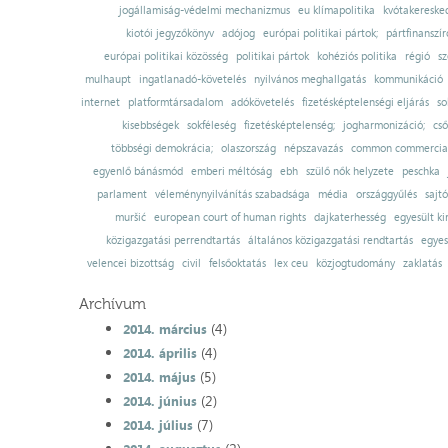
jogállamiság-védelmi mechanizmus
eu klímapolitika
kvótakereske
kiotói jegyzőkönyv
adójog
európai politikai pártok;
pártfinanszír
európai politikai közösség
politikai pártok
kohéziós politika
régió
sz
mulhaupt
ingatlanadó-követelés
nyilvános meghallgatás
kommunikáció
internet
platformtársadalom
adókövetelés
fizetésképtelenségi eljárás
so
kisebbségek
sokféleség
fizetésképtelenség;
jogharmonizáció;
cső
többségi demokrácia;
olaszország
népszavazás
common commercial
egyenlő bánásmód
emberi méltóság
ebh
szülő nők helyzete
peschka
parlament
véleménynyilvánítás szabadsága
média
országgyűlés
sajt
muršić
european court of human rights
dajkaterhesség
egyesült ki
közigazgatási perrendtartás
általános közigazgatási rendtartás
egyes
velencei bizottság
civil
felsőoktatás
lex ceu
közjogtudomány
zaklatás
Archívum
(4)
2014. március
(4)
2014. április
(5)
2014. május
(2)
2014. június
(7)
2014. július