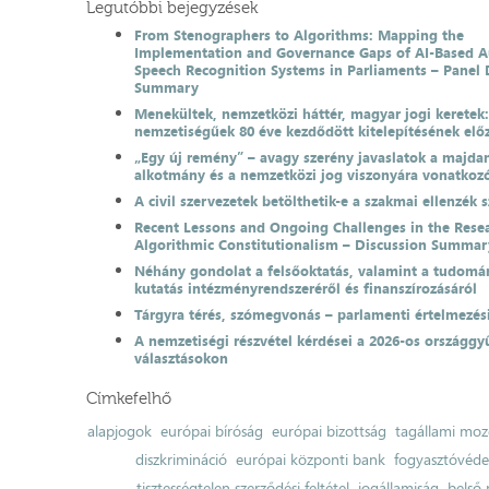
Legutóbbi bejegyzések
From Stenographers to Algorithms: Mapping the
Implementation and Governance Gaps of AI-Based 
Speech Recognition Systems in Parliaments – Panel 
Summary
Menekültek, nemzetközi háttér, magyar jogi keretek
nemzetiségűek 80 éve kezdődött kitelepítésének el
„Egy új remény” – avagy szerény javaslatok a majda
alkotmány és a nemzetközi jog viszonyára vonatkoz
A civil szervezetek betölthetik-e a szakmai ellenzék 
Recent Lessons and Ongoing Challenges in the Resea
Algorithmic Constitutionalism – Discussion Summar
Néhány gondolat a felsőoktatás, valamint a tudomá
kutatás intézményrendszeréről és finanszírozásáról
Tárgyra térés, szómegvonás – parlamenti értelmezés
A nemzetiségi részvétel kérdései a 2026-os országgyű
választásokon
Címkefelhő
alapjogok
európai bíróság
európai bizottság
tagállami moz
diszkrimináció
európai központi bank
fogyasztóvéd
tisztességtelen szerződési feltétel
jogállamiság
belső 