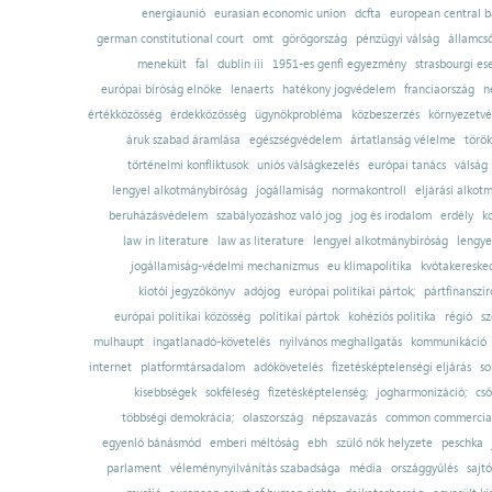
energiaunió
eurasian economic union
dcfta
european central 
german constitutional court
omt
görögország
pénzügyi válság
államcs
menekült
fal
dublin iii
1951-es genfi egyezmény
strasbourgi es
európai bíróság elnöke
lenaerts
hatékony jogvédelem
franciaország
n
értékközösség
érdekközösség
ügynökprobléma
közbeszerzés
környezetvé
áruk szabad áramlása
egészségvédelem
ártatlanság vélelme
török
történelmi konfliktusok
uniós válságkezelés
európai tanács
válság
lengyel alkotmánybíróság
jogállamiság
normakontroll
eljárási alkot
beruházásvédelem
szabályozáshoz való jog
jog és irodalom
erdély
k
law in literature
law as literature
lengyel alkotmánybíróság
lengye
jogállamiság-védelmi mechanizmus
eu klímapolitika
kvótakereske
kiotói jegyzőkönyv
adójog
európai politikai pártok;
pártfinanszír
európai politikai közösség
politikai pártok
kohéziós politika
régió
sz
mulhaupt
ingatlanadó-követelés
nyilvános meghallgatás
kommunikáció
internet
platformtársadalom
adókövetelés
fizetésképtelenségi eljárás
so
kisebbségek
sokféleség
fizetésképtelenség;
jogharmonizáció;
cső
többségi demokrácia;
olaszország
népszavazás
common commercial
egyenlő bánásmód
emberi méltóság
ebh
szülő nők helyzete
peschka
parlament
véleménynyilvánítás szabadsága
média
országgyűlés
sajt