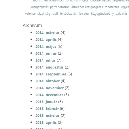
muršić
european court of human rights
dajkaterhesség
egyesült ki
közigazgatási perrendtartás
általános közigazgatási rendtartás
egyes
velencei bizottság
civil
felsőoktatás
lex ceu
közjogtudomány
zaklatás
Archívum
(4)
2014. március
(4)
2014. április
(5)
2014. május
(2)
2014. június
(7)
2014. július
(2)
2014. augusztus
(6)
2014. szeptember
(4)
2014. október
(2)
2014. november
(3)
2014. december
(3)
2015. január
(6)
2015. február
(2)
2015. március
(2)
2015. április