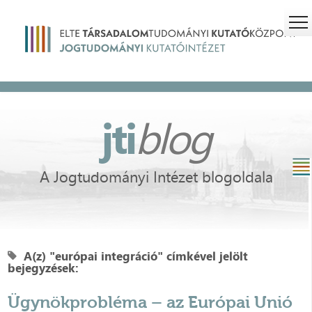
jti
blog
A Jogtudományi Intézet blogoldala
A(z) "európai integráció" címkével jelölt
bejegyzések:
Ügynökprobléma – az Európai Unió