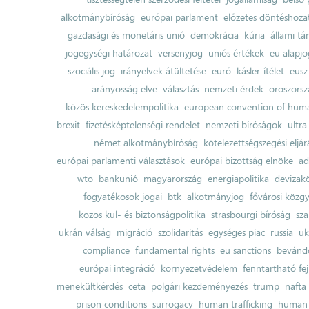
alkotmánybíróság
európai parlament
előzetes döntéshozata
gazdasági és monetáris unió
demokrácia
kúria
állami t
jogegységi határozat
versenyjog
uniós értékek
eu alapjo
szociális jog
irányelvek átültetése
euró
kásler-ítélet
eusz
arányosság elve
választás
nemzeti érdek
oroszorsz
közös kereskedelempolitika
european convention of huma
brexit
fizetésképtelenségi rendelet
nemzeti bíróságok
ultra
német alkotmánybíróság
kötelezettségszegési eljár
európai parlamenti választások
európai bizottság elnöke
ad
wto
bankunió
magyarország
energiapolitika
devizak
fogyatékosok jogai
btk
alkotmányjog
fővárosi közgy
közös kül- és biztonságpolitika
strasbourgi bíróság
sza
ukrán válság
migráció
szolidaritás
egységes piac
russia
uk
compliance
fundamental rights
eu sanctions
bevándo
európai integráció
környezetvédelem
fenntartható fe
menekültkérdés
ceta
polgári kezdeményezés
trump
nafta
prison conditions
surrogacy
human trafficking
human 