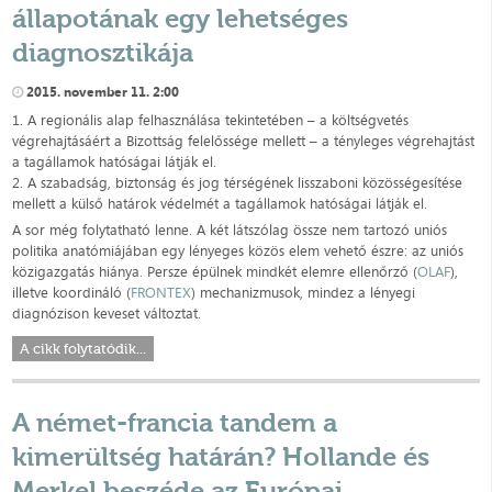
állapotának egy lehetséges
diagnosztikája
2015. november 11. 2:00
1. A regionális alap felhasználása tekintetében – a költségvetés
végrehajtásáért a Bizottság felelőssége mellett – a tényleges végrehajtást
a tagállamok hatóságai látják el.
2. A szabadság, biztonság és jog térségének lisszaboni közösségesítése
mellett a külső határok védelmét a tagállamok hatóságai látják el.
A sor még folytatható lenne. A két látszólag össze nem tartozó uniós
politika anatómiájában egy lényeges közös elem vehető észre: az uniós
közigazgatás hiánya. Persze épülnek mindkét elemre ellenőrző (
OLAF
),
illetve koordináló (
FRONTEX
) mechanizmusok, mindez a lényegi
diagnózison keveset változtat.
A cikk folytatódik...
A német-francia tandem a
kimerültség határán? Hollande és
Merkel beszéde az Európai