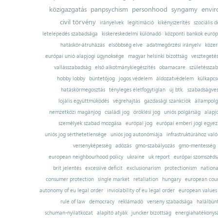
közigazgatás
panpsychism
personhood
syngamy
envi
civil törvény
irányelvek
legitimáció
kikényszerítés
szociális d
letelepedés szabadsága
kiskereskedelmi különadó
központi bankok európ
hatáskör-átruházás
elsőbbség elve
adatmegőrzési irányelv
közer
európai unió alapjogi ügynoksége
magyar helsinki bizottság
vesztegeté
vallásszabadság
első alkotmánykiegészítés
obamacare
születésszab
hobby lobby
büntetőjog
jogos védelem
áldozatvédelem
külkapcs
hatáskörmegosztás
tényleges életfogytiglan
új btk.
szabadságves
lojális együttműködés
végrehajtás
gazdasági szankciók
állampolg
nemzetközi magánjog
családi jog
öröklési jog
uniós polgárság
alapj
személyek szabad mozgása
európai jog
európai emberi jogi egye
uniós jog sérthetetlensége
uniós jog autonómiája
infrastruktúrához val
versenyképesség
adózás
gmo-szabályozás
gmo-mentesség
european neighbourhood policy
ukraine
uk report
európai szomszédsá
brit jelentés
excessive deficit
exclusionarism
protectionism
nationa
consumer protection
single market
retaliation
hungary
european court
autonomy of eu legal order
inviolability of eu legal order
european values
rule of law
democracy
reklámadó
verseny szabadsága
halálbün
schuman-nyilatkozat
alapító atyák
juncker bizottság
energiahatékonysá