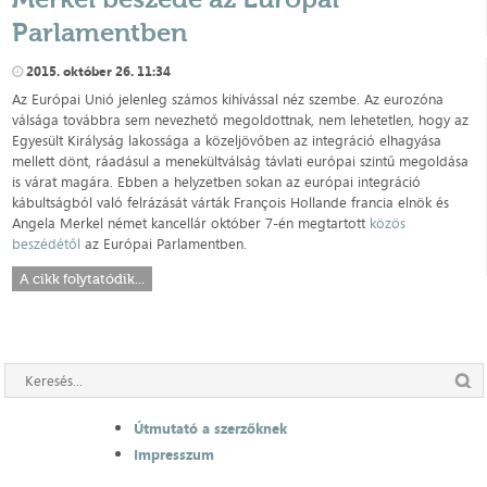
Parlamentben
2015. október 26. 11:34
Az Európai Unió jelenleg számos kihívással néz szembe. Az eurozóna
válsága továbbra sem nevezhető megoldottnak, nem lehetetlen, hogy az
Egyesült Királyság lakossága a közeljövőben az integráció elhagyása
mellett dönt, ráadásul a menekültválság távlati európai szintű megoldása
is várat magára. Ebben a helyzetben sokan az európai integráció
kábultságból való felrázását várták François Hollande francia elnök és
Angela Merkel német kancellár október 7-én megtartott
közös
beszédétől
az Európai Parlamentben.
A cikk folytatódik...
Útmutató a szerzőknek
Impresszum