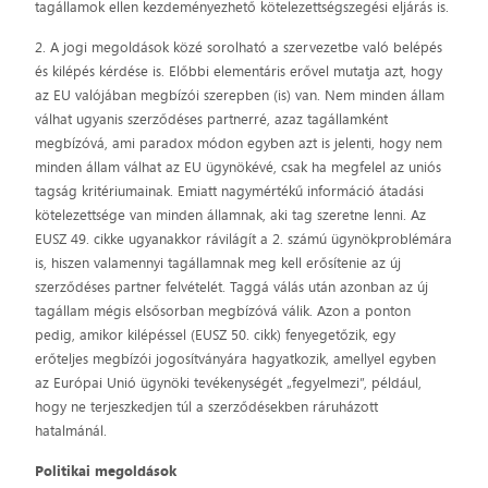
tagállamok ellen kezdeményezhető kötelezettségszegési eljárás is.
2. A jogi megoldások közé sorolható a szervezetbe való belépés
és kilépés kérdése is. Előbbi elementáris erővel mutatja azt, hogy
az EU valójában megbízói szerepben (is) van. Nem minden állam
válhat ugyanis szerződéses partnerré, azaz tagállamként
megbízóvá, ami paradox módon egyben azt is jelenti, hogy nem
minden állam válhat az EU ügynökévé, csak ha megfelel az uniós
tagság kritériumainak. Emiatt nagymértékű információ átadási
kötelezettsége van minden államnak, aki tag szeretne lenni. Az
EUSZ 49. cikke ugyanakkor rávilágít a 2. számú ügynökproblémára
is, hiszen valamennyi tagállamnak meg kell erősítenie az új
szerződéses partner felvételét. Taggá válás után azonban az új
tagállam mégis elsősorban megbízóvá válik. Azon a ponton
pedig, amikor kilépéssel (EUSZ 50. cikk) fenyegetőzik, egy
erőteljes megbízói jogosítványára hagyatkozik, amellyel egyben
az Európai Unió ügynöki tevékenységét „fegyelmezi”, például,
hogy ne terjeszkedjen túl a szerződésekben ráruházott
hatalmánál.
Politikai megoldások