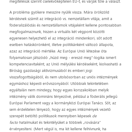
megítélésük szerint cselekvőképtelen EU-t, és várják tőle a választ.
A probléma gyökere messzire nyúlik vissza. Mára örökzöld
kérdésnek számít az integráció vs. nemzetállam vitája, amit a
föderalizálódás és nemzetállamok vitájaként kellene pontosabban
megfogalmaznunk, hiszen a virtuális két végpont közötti
egyenesen helyezhető el az integráció mindenkori, sőt adott
esetben hatáskörönként, illetve politikánként változó állapota,
azaz az integráció mértéke. Az Európai Unió létezése óta
folyamatosan játszódó „húzd meg - ereszd meg”-logika ismert
kompetenciavitaként, az Unió mélyülési kérdéseként, kiolvasható a
Bíróság gazdasági aktivizmusából és emberi jogi
visszafogottságából, és nem utolsósorban az uniós intézmények
egymáshoz képesti erőviszonyából. Utóbbiak tekintetében
egyáltalán nem mindegy, hogy egyes korszakokban melyik
intézmény válik domináns tényezővé, például a föderális jellegű
Európai Parlament vagy a kormányközi Európai Tanács. Sőt, az
sem érdektelen tényező, hogy az egyes intézmények vezető
szerepét betöltő politikusok mennyiben képesek
de
facto
hatalmukat és tekintélyüket a többiek „rovására”
érvényesíteni. (Mert végül is, ma kit kellene felhívnunk, ha