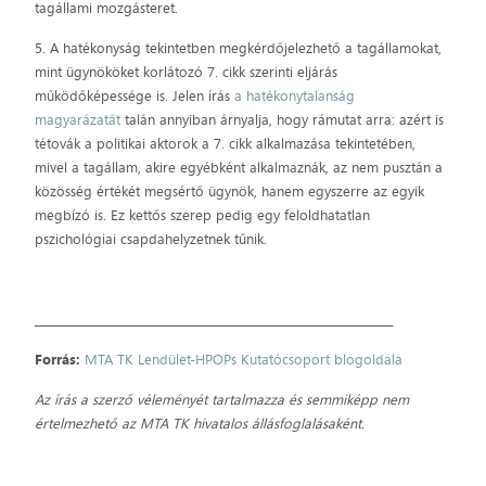
tagállami mozgásteret.
5. A hatékonyság tekintetben megkérdőjelezhető a tagállamokat,
mint ügynököket korlátozó 7. cikk szerinti eljárás
működőképessége is. Jelen írás
a hatékonytalanság
magyarázatát
talán annyiban árnyalja, hogy rámutat arra: azért is
tétovák a politikai aktorok a 7. cikk alkalmazása tekintetében,
mivel a tagállam, akire egyébként alkalmaznák, az nem pusztán a
közösség értékét megsértő ügynök, hanem egyszerre az egyik
megbízó is. Ez kettős szerep pedig egy feloldhatatlan
pszichológiai csapdahelyzetnek tűnik.
__________________________________________________________________
Forrás:
MTA TK Lendület-HPOPs Kutatócsoport blogoldala
Az írás a szerző véleményét tartalmazza és semmiképp nem
értelmezhető az MTA TK hivatalos állásfoglalásaként.