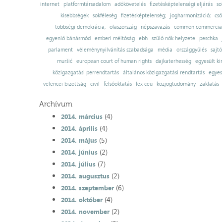
internet
platformtársadalom
adókövetelés
fizetésképtelenségi eljárás
so
kisebbségek
sokféleség
fizetésképtelenség;
jogharmonizáció;
cső
többségi demokrácia;
olaszország
népszavazás
common commercial
egyenlő bánásmód
emberi méltóság
ebh
szülő nők helyzete
peschka
parlament
véleménynyilvánítás szabadsága
média
országgyűlés
sajt
muršić
european court of human rights
dajkaterhesség
egyesült ki
közigazgatási perrendtartás
általános közigazgatási rendtartás
egyes
velencei bizottság
civil
felsőoktatás
lex ceu
közjogtudomány
zaklatás
Archívum
(4)
2014. március
(4)
2014. április
(5)
2014. május
(2)
2014. június
(7)
2014. július
(2)
2014. augusztus
(6)
2014. szeptember
(4)
2014. október
(2)
2014. november