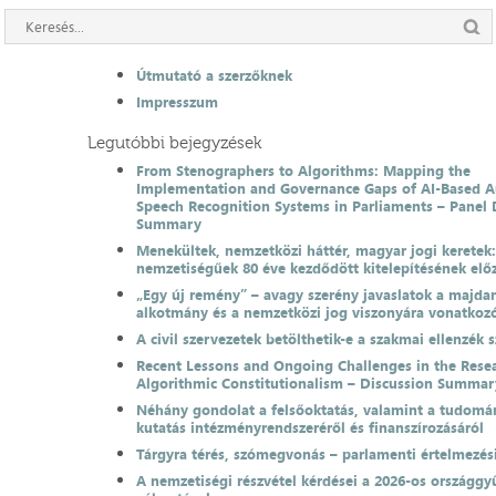
Útmutató a szerzőknek
Impresszum
Legutóbbi bejegyzések
From Stenographers to Algorithms: Mapping the
Implementation and Governance Gaps of AI-Based 
Speech Recognition Systems in Parliaments – Panel 
Summary
Menekültek, nemzetközi háttér, magyar jogi keretek
nemzetiségűek 80 éve kezdődött kitelepítésének el
„Egy új remény” – avagy szerény javaslatok a majda
alkotmány és a nemzetközi jog viszonyára vonatkoz
A civil szervezetek betölthetik-e a szakmai ellenzék 
Recent Lessons and Ongoing Challenges in the Resea
Algorithmic Constitutionalism – Discussion Summar
Néhány gondolat a felsőoktatás, valamint a tudomá
kutatás intézményrendszeréről és finanszírozásáról
Tárgyra térés, szómegvonás – parlamenti értelmezés
A nemzetiségi részvétel kérdései a 2026-os országgyű