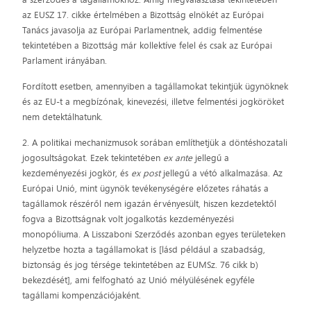
az EUSZ 17. cikke értelmében a Bizottság elnökét az Európai
Tanács javasolja az Európai Parlamentnek, addig felmentése
tekintetében a Bizottság már kollektíve felel és csak az Európai
Parlament irányában.
Fordított esetben, amennyiben a tagállamokat tekintjük ügynöknek
és az EU-t a megbízónak, kinevezési, illetve felmentési jogköröket
nem detektálhatunk.
2. A politikai mechanizmusok sorában említhetjük a döntéshozatali
jogosultságokat. Ezek tekintetében
ex ante
jellegű a
kezdeményezési jogkör, és
ex post
jellegű a vétó alkalmazása. Az
Európai Unió, mint ügynök tevékenységére előzetes ráhatás a
tagállamok részéről nem igazán érvényesült, hiszen kezdetektől
fogva a Bizottságnak volt jogalkotás kezdeményezési
monopóliuma. A Lisszaboni Szerződés azonban egyes területeken
helyzetbe hozta a tagállamokat is [lásd például a szabadság,
biztonság és jog térsége tekintetében az EUMSz. 76 cikk b)
bekezdését], ami felfogható az Unió mélyülésének egyféle
tagállami kompenzációjaként.