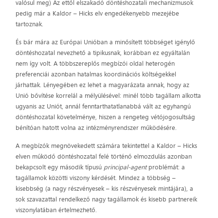
valósul meg) Az ettől elszakadó döntéshozatali mechanizmusok
pedig már a Kaldor – Hicks elv engedékenyebb mezejébe
tartoznak.
És bár mára az Európai Unióban a minősített többséget igénylő
döntéshozatal nevezhető a tipikusnak, korábban ez egyáltalán
nem így volt. A többszereplős megbízói oldal heterogén
preferenciái azonban hatalmas koordinációs költségekkel
járhattak. Lényegében ez lehet a magyarázata annak, hogy az
Unió bővítése korrelál a mélyülésével: minél több tagállam alkotta
ugyanis az Uniót, annál fenntarthatatlanabbá vált az egyhangú
döntéshozatal követelménye, hiszen a rengeteg vétójogosultság
bénítóan hatott volna az intézményrendszer működésére.
A megbízók megnövekedett számára tekintettel a Kaldor – Hicks
elven működő döntéshozatal felé történő elmozdulás azonban
bekapcsolt egy második típusú
principal-agent
problémát: a
tagállamok közötti viszony kérdését. Mindez a többség –
kisebbség (a nagy részvényesek – kis részvényesek mintájára), a
sok szavazattal rendelkező nagy tagállamok és kisebb partnereik
viszonylatában értelmezhető.