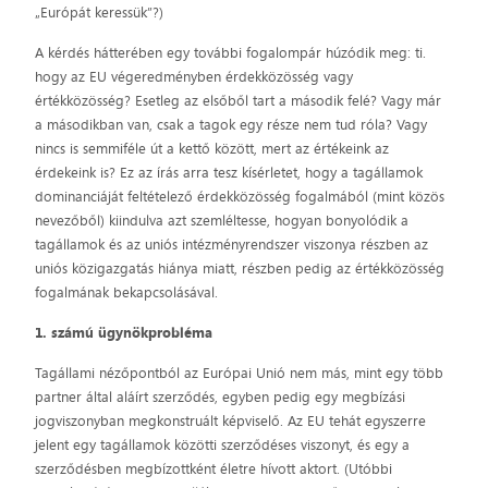
„Európát keressük”?)
A kérdés hátterében egy további fogalompár húzódik meg: ti.
hogy az EU végeredményben érdekközösség vagy
értékközösség? Esetleg az elsőből tart a második felé? Vagy már
a másodikban van, csak a tagok egy része nem tud róla? Vagy
nincs is semmiféle út a kettő között, mert az értékeink az
érdekeink is? Ez az írás arra tesz kísérletet, hogy a tagállamok
dominanciáját feltételező érdekközösség fogalmából (mint közös
nevezőből) kiindulva azt szemléltesse, hogyan bonyolódik a
tagállamok és az uniós intézményrendszer viszonya részben az
uniós közigazgatás hiánya miatt, részben pedig az értékközösség
fogalmának bekapcsolásával.
1. számú ügynökprobléma
Tagállami nézőpontból az Európai Unió nem más, mint egy több
partner által aláírt szerződés, egyben pedig egy megbízási
jogviszonyban megkonstruált képviselő. Az EU tehát egyszerre
jelent egy tagállamok közötti szerződéses viszonyt, és egy a
szerződésben megbízottként életre hívott aktort. (Utóbbi