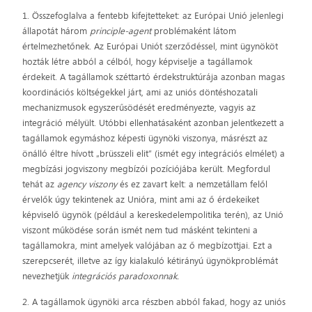
1. Összefoglalva a fentebb kifejtetteket: az Európai Unió jelenlegi
állapotát három
principle-agent
problémaként látom
értelmezhetőnek. Az Európai Uniót szerződéssel, mint ügynököt
hozták létre abból a célból, hogy képviselje a tagállamok
érdekeit. A tagállamok széttartó érdekstruktúrája azonban magas
koordinációs költségekkel járt, ami az uniós döntéshozatali
mechanizmusok egyszerűsödését eredményezte, vagyis az
integráció mélyült. Utóbbi ellenhatásaként azonban jelentkezett a
tagállamok egymáshoz képesti ügynöki viszonya, másrészt az
önálló éltre hívott „brüsszeli elit” (ismét egy integrációs elmélet) a
megbízási jogviszony megbízói pozíciójába került. Megfordul
tehát az
agency viszony
és ez zavart kelt: a nemzetállam felől
érvelők úgy tekintenek az Unióra, mint ami az ő érdekeiket
képviselő ügynök (például a kereskedelempolitika terén), az Unió
viszont működése során ismét nem tud másként tekinteni a
tagállamokra, mint amelyek valójában az ő megbízottjai. Ezt a
szerepcserét, illetve az így kialakuló kétirányú ügynökproblémát
nevezhetjük
integrációs paradoxonnak.
2. A tagállamok ügynöki arca részben abból fakad, hogy az uniós