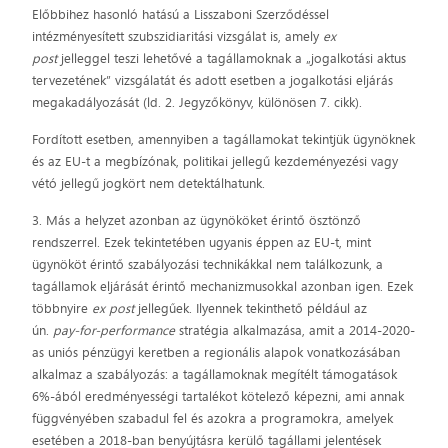
Előbbihez hasonló hatású a Lisszaboni Szerződéssel
intézményesített szubszidiaritási vizsgálat is, amely
ex
post
jelleggel teszi lehetővé a tagállamoknak a „jogalkotási aktus
tervezetének” vizsgálatát és adott esetben a jogalkotási eljárás
megakadályozását (ld. 2. Jegyzőkönyv, különösen 7. cikk).
Fordított esetben, amennyiben a tagállamokat tekintjük ügynöknek
és az EU-t a megbízónak, politikai jellegű kezdeményezési vagy
vétó jellegű jogkört nem detektálhatunk.
3. Más a helyzet azonban az ügynököket érintő ösztönző
rendszerrel. Ezek tekintetében ugyanis éppen az EU-t, mint
ügynököt érintő szabályozási technikákkal nem találkozunk, a
tagállamok eljárását érintő mechanizmusokkal azonban igen. Ezek
többnyire
ex post
jellegűek. Ilyennek tekinthető például az
ún.
pay-for-performance
stratégia alkalmazása, amit a 2014-2020-
as uniós pénzügyi keretben a regionális alapok vonatkozásában
alkalmaz a szabályozás: a tagállamoknak megítélt támogatások
6%-ából eredményességi tartalékot kötelező képezni, ami annak
függvényében szabadul fel és azokra a programokra, amelyek
esetében a 2018-ban benyújtásra kerülő tagállami jelentések