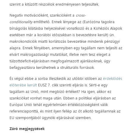
szerint a kitűzött részcélok eredményesen teljesültek.
Negatív motivációként, szankcióként a
cross-
conditionality
említhető. Ennek lényege az (Eurózóna tagokra
bírságolás kilátásba helyezésével vonatkozó és a Kohéziós Alapok
esetében már a korábbi időszakban is bevezetésre került) ún.
makrokondíciók miatti korlátozás bevezetése mindenik pénzügyi
alapra. Ennek fényében, amennyiben egy tagállam nem teljesíti az
elvárt makrogazdasági mutatókat, illetve nem tesz eleget a
túlzottdeficit-eljárásban megfogalmazott ajánlásoknak, úgy
befagyasztásra kerülhetnek a strukturális források.
És végül ebbe a sorba illeszkedik az utóbbi időben az
érdeklődés
előterébe került
EUSZ 7. cikk szerinti eljárás is. Sérti-e egy
tagállam az Unió, mint megbízó értékeit? Ha igen, akkor ez
szankciókat vonhat maga után. Ebben a politikai eljárásban az
Európai Unió tehát egyértelműen értékközösségként válik
referenciaponttá, és mint ilyen fellép az őt alkotó tagállamnak az
EU szempontjából ügynöki eljárásával szemben.
Záró megjegyzések