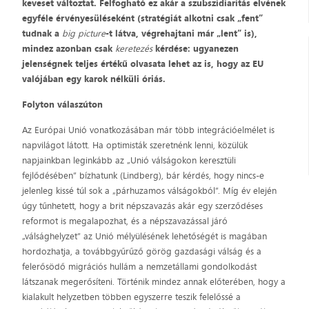
keveset változtat. Felfogható ez akár a szubszidiaritás elvének
egyféle érvényesüléseként (stratégiát alkotni csak „fent”
tudnak a
big picture
-t látva, végrehajtani már „lent” is),
mindez azonban csak
keretezés
kérdése: ugyanezen
jelenségnek teljes értékű olvasata lehet az is, hogy az EU
valójában egy karok nélküli óriás.
Folyton válaszúton
Az Európai Unió vonatkozásában már több integrációelmélet is
napvilágot látott. Ha optimisták szeretnénk lenni, közülük
napjainkban leginkább az „Unió válságokon keresztüli
fejlődésében” bízhatunk (Lindberg), bár kérdés, hogy nincs-e
jelenleg kissé túl sok a „párhuzamos válságokból”. Míg év elején
úgy tűnhetett, hogy a brit népszavazás akár egy szerződéses
reformot is megalapozhat, és a népszavazással járó
„válsághelyzet” az Unió mélyülésének lehetőségét is magában
hordozhatja, a továbbgyűrűző görög gazdasági válság és a
felerősödő migrációs hullám a nemzetállami gondolkodást
látszanak megerősíteni. Történik mindez annak előterében, hogy a
kialakult helyzetben többen egyszerre teszik felelőssé a