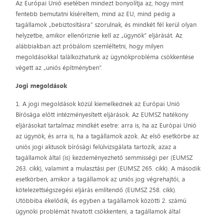
Az Európai Unió esetében mindezt bonyolítja az, hogy mint
fentebb bemutatni kíséreltem, mind az EU, mind pedig a
tagállamok „bebiztosításra” szorulnak, és mindkét fél kerül olyan
helyzetbe, amikor ellenőriznie kell az „ügynök” eljárását. Az
alábbiakban azt próbálom szemléltetni, hogy milyen
megoldásokkal találkozhatunk az ügynökprobléma csökkentése
végett az „uniós építményben”.
Jogi megoldások
1. A jogi megoldások közül kiemelkednek az Európai Unió
Bírósága előtt intézményesített eljárások. Az EUMSZ hatékony
eljárásokat tartalmaz mindkét esetre: arra is, ha az Európai Unió
az ügynök, és arra is, ha a tagállamok azok. Az első esetkörbe az
uniós jogi aktusok bírósági felülvizsgálata tartozik, azaz a
tagállamok által (is) kezdeményezhető semmisségi per (EUMSZ
263. cikk), valamint a mulasztási per (EUMSZ 265. cikk). A második
esetkörben, amikor a tagállamok az uniós jog végrehajtói, a
kötelezettségszegési eljárás említendő (EUMSZ 258. cikk).
Utóbbiba ékelődik, és egyben a tagállamok közötti 2. számú
ügynöki problémát hivatott csökkenteni, a tagállamok által