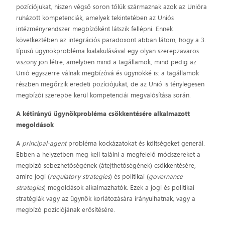
pozíciójukat, hiszen végső soron tőlük származnak azok az Unióra
ruházott kompetenciák, amelyek tekintetében az Uniós
intézményrendszer megbízóként látszik fellépni. Ennek
következtében az integrációs paradoxont abban látom, hogy a 3.
típusú ügynökprobléma kialakulásával egy olyan szerepzavaros
viszony jön létre, amelyben mind a tagállamok, mind pedig az
Unió egyszerre válnak megbízóvá és ügynökké is: a tagállamok
részben megőrzik eredeti pozíciójukat, de az Unió is ténylegesen
megbízói szerepbe kerül kompetenciái megvalósítása során.
A kétirányú ügynökprobléma csökkentésére alkalmazott
megoldások
A
principal-agent
probléma kockázatokat és költségeket generál.
Ebben a helyzetben meg kell találni a megfelelő módszereket a
megbízó sebezhetőségének (átejthetőségének) csökkentésére,
amire jogi (
regulatory strategies
) és politikai (
governance
strategies
) megoldások alkalmazhatók. Ezek a jogi és politikai
stratégiák vagy az ügynök korlátozására irányulhatnak, vagy a
megbízó pozíciójának erősítésére.