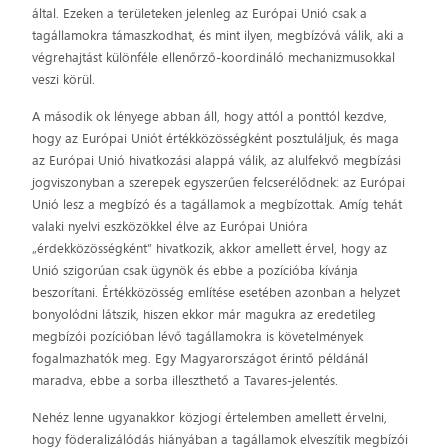
által. Ezeken a területeken jelenleg az Európai Unió csak a
tagállamokra támaszkodhat, és mint ilyen, megbízóvá válik, aki a
végrehajtást különféle ellenőrző-koordináló mechanizmusokkal
veszi körül.
A második ok lényege abban áll, hogy attól a ponttól kezdve,
hogy az Európai Uniót értékközösségként posztuláljuk, és maga
az Európai Unió hivatkozási alappá válik, az alulfekvő megbízási
jogviszonyban a szerepek egyszerűen felcserélődnek: az Európai
Unió lesz a megbízó és a tagállamok a megbízottak. Amíg tehát
valaki nyelvi eszközökkel élve az Európai Unióra
„érdekközösségként” hivatkozik, akkor amellett érvel, hogy az
Unió szigorúan csak ügynök és ebbe a pozícióba kívánja
beszorítani. Értékközösség említése esetében azonban a helyzet
bonyolódni látszik, hiszen ekkor már magukra az eredetileg
megbízói pozícióban lévő tagállamokra is követelmények
fogalmazhatók meg. Egy Magyarországot érintő példánál
maradva, ebbe a sorba illeszthető a Tavares-jelentés.
Nehéz lenne ugyanakkor közjogi értelemben amellett érvelni,
hogy föderalizálódás hiányában a tagállamok elveszítik megbízói