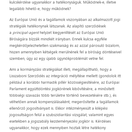
kulcskérdése ugyanakkor a hatékonyságuk. Működnek-e, illetve
legalább hihető-e, hogy működnek?
Az Európai Unió és a tagállamok viszonyában az alkalmazott jogi
stratégiák hatékonynak látszanak. Az alapító szerződések
a
principal-agent
helyzet kiegyenlítését az Európai Unió
Bíróságára bízzák mindkét irányban. Ennek kulcsa egyféle
megkérdőjelezhetetlen szakmaiság és az azzal párosuló bizalom,
hiszen amennyiben kétségek merülnének fel a bíróság döntéseivel
szemben, úgy az egy újabb ügynökproblémát vetne fel.
Ami a kormányzási stratégiákat illeti, megállapítható, hogy a
Lisszaboni Szerződés az integráció mélyítése mellett (gondolok itt
például a korábbi harmadik pillér közösségiesítésére, az Európai
Parlament együttdöntési jogkörének kibővítésére, a minősített
többségi szavazás több területre történő bevezetésére stb.), és
vélhetően annak kompenzálásaként, megerősítette a tagállamok
ellenőrző jogosítványait is. Ekkor intézményesült a kilépési
jogosultságon felül a szubszidiaritási vizsgálat, valamint egyes
esetekben a jogszabály kezdeményezési jogkör is. Kérdéses
ugyanakkor, hogy ezek mennyiben hoztak létre hatékony