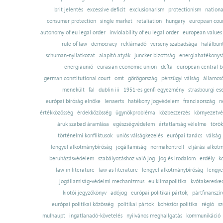
brit jelentés
excessive deficit
exclusionarism
protectionism
nationa
consumer protection
single market
retaliation
hungary
european court
autonomy of eu legal order
inviolability of eu legal order
european values
rule of law
democracy
reklámadó
verseny szabadsága
halálbün
schuman-nyilatkozat
alapító atyák
juncker bizottság
energiahatékonysá
energiaunió
eurasian economic union
dcfta
european central 
german constitutional court
omt
görögország
pénzügyi válság
államcs
menekült
fal
dublin iii
1951-es genfi egyezmény
strasbourgi es
európai bíróság elnöke
lenaerts
hatékony jogvédelem
franciaország
n
értékközösség
érdekközösség
ügynökprobléma
közbeszerzés
környezetvé
áruk szabad áramlása
egészségvédelem
ártatlanság vélelme
török
történelmi konfliktusok
uniós válságkezelés
európai tanács
válság
lengyel alkotmánybíróság
jogállamiság
normakontroll
eljárási alkot
beruházásvédelem
szabályozáshoz való jog
jog és irodalom
erdély
k
law in literature
law as literature
lengyel alkotmánybíróság
lengye
jogállamiság-védelmi mechanizmus
eu klímapolitika
kvótakereske
kiotói jegyzőkönyv
adójog
európai politikai pártok;
pártfinanszír
európai politikai közösség
politikai pártok
kohéziós politika
régió
sz
mulhaupt
ingatlanadó-követelés
nyilvános meghallgatás
kommunikáció