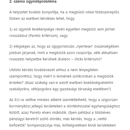
2. számú ügynökprobléma
A helyzetet tovább bonyolítja, ha a megbízói oldal többszereplős.
Ebben az esetben kérdéses lehet, hogy
1) az ügynök tevékenysége révén egyetlen megbízó sem járhat
rosszabbul (Pareto kritérium), vagy
2) elégséges az, hogy az ügygondozás „nyertesei” összességében
jobban járjanak, mint a megbízók azon csoportja, akik aktuálisan
rosszabb helyzetbe kerülnek (Kaldor – Hicks kritérium)?
Utóbbi kérdés továbbvezet ahhoz a nem lényegtelen
szemponthoz, hogy miért is lennének szinkronban a megbízók
érdekei? (Azaz szükség van-e adott esetben kisebbségvédelmi
szabályokra, vétójogokra egy gazdasági társaság esetében?)
Az EU-ra vetítve mindez akként szemléltethető, hogy a szigorúan
kormányközi jellegű területeken a döntéshozatal egyhangúsághoz
kötött, azaz Pareto elven működik. (Ilyen például a többéves
pénzügyi keretről szóló döntés, más kérdés, hogy a „nettó
befizetők” kompenzációja más, költségvetésen kívüli területeken