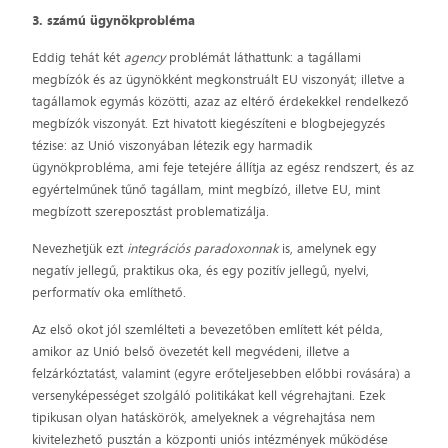
3. számú ügynökprobléma
Eddig tehát két
agency
problémát láthattunk: a tagállami
megbízók és az ügynökként megkonstruált EU viszonyát; illetve a
tagállamok egymás közötti, azaz az eltérő érdekekkel rendelkező
megbízók viszonyát. Ezt hivatott kiegészíteni e blogbejegyzés
tézise: az Unió viszonyában létezik egy harmadik
ügynökprobléma, ami feje tetejére állítja az egész rendszert, és az
egyértelműnek tűnő tagállam, mint megbízó, illetve EU, mint
megbízott szereposztást problematizálja.
Nevezhetjük ezt
integrációs paradoxonnak
is, amelynek egy
negatív jellegű, praktikus oka, és egy pozitív jellegű, nyelvi,
performatív oka említhető.
Az első okot jól szemlélteti a bevezetőben említett két példa,
amikor az Unió belső övezetét kell megvédeni, illetve a
felzárkóztatást, valamint (egyre erőteljesebben előbbi rovására) a
versenyképességet szolgáló politikákat kell végrehajtani. Ezek
tipikusan olyan hatáskörök, amelyeknek a végrehajtása nem
kivitelezhető pusztán a központi uniós intézmények működése