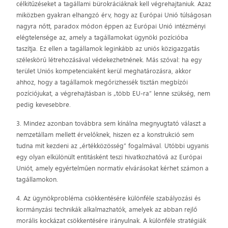
célkitűzéseket a tagállami bürokráciáknak kell végrehajtaniuk. Azaz
miközben gyakran elhangzó érv, hogy az Európai Unió túlságosan
nagyra nőtt, paradox módon éppen az Európai Unió intézményi
elégtelensége az, amely a tagállamokat ügynöki pozícióba
taszítja. Ez ellen a tagállamok leginkább az uniós közigazgatás
széleskörű létrehozásával védekezhetnének. Más szóval: ha egy
terület Uniós kompetenciaként kerül meghatározásra, akkor
ahhoz, hogy a tagállamok megőrizhessék tisztán megbízói
pozíciójukat, a végrehajtásban is „több EU-ra” lenne szükség, nem
pedig kevesebbre.
3. Mindez azonban továbbra sem kínálna megnyugtató választ a
nemzetállam mellett érvelőknek, hiszen ez a konstrukció sem
tudna mit kezdeni az „értékközösség” fogalmával. Utóbbi ugyanis
egy olyan elkülönült entitásként teszi hivatkozhatóvá az Európai
Uniót, amely egyértelműen normatív elvárásokat kérhet számon a
tagállamokon.
4. Az ügynökprobléma csökkentésére különféle szabályozási és
kormányzási technikák alkalmazhatók, amelyek az abban rejlő
morális kockázat csökkentésére irányulnak. A különféle stratégiák