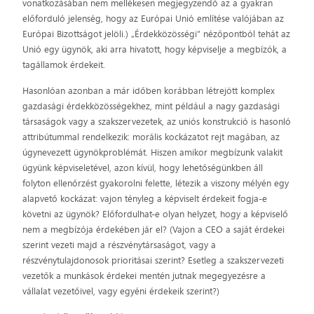
vonatkozásában nem mellékesen megjegyzendő az a gyakran
előforduló jelenség, hogy az Európai Unió említése valójában az
Európai Bizottságot jelöli.) „Érdekközösségi” nézőpontból tehát az
Unió egy ügynök, aki arra hivatott, hogy képviselje a megbízók, a
tagállamok érdekeit.
Hasonlóan azonban a már időben korábban létrejött komplex
gazdasági érdekközösségekhez, mint például a nagy gazdasági
társaságok vagy a szakszervezetek, az uniós konstrukció is hasonló
attribútummal rendelkezik: morális kockázatot rejt magában, az
úgynevezett ügynökproblémát. Hiszen amikor megbízunk valakit
ügyünk képviseletével, azon kívül, hogy lehetőségünkben áll
folyton ellenőrzést gyakorolni felette, létezik a viszony mélyén egy
alapvető kockázat: vajon tényleg a képviselt érdekeit fogja-e
követni az ügynök? Előfordulhat-e olyan helyzet, hogy a képviselő
nem a megbízója érdekében jár el? (Vajon a CEO a saját érdekei
szerint vezeti majd a részvénytársaságot, vagy a
részvénytulajdonosok prioritásai szerint? Esetleg a szakszervezeti
vezetők a munkások érdekei mentén jutnak megegyezésre a
vállalat vezetőivel, vagy egyéni érdekeik szerint?)