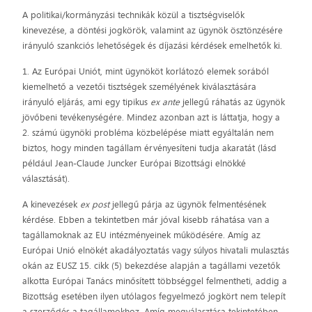
A politikai/kormányzási technikák közül a tisztségviselők
kinevezése, a döntési jogkörök, valamint az ügynök ösztönzésére
irányuló szankciós lehetőségek és díjazási kérdések emelhetők ki.
1. Az Európai Uniót, mint ügynököt korlátozó elemek sorából
kiemelhető a vezetői tisztségek személyének kiválasztására
irányuló eljárás, ami egy tipikus
ex ante
jellegű ráhatás az ügynök
jövőbeni tevékenységére. Mindez azonban azt is láttatja, hogy a
2. számú ügynöki probléma közbelépése miatt egyáltalán nem
biztos, hogy minden tagállam érvényesíteni tudja akaratát (lásd
például Jean-Claude Juncker Európai Bizottsági elnökké
választását).
A kinevezések
ex post
jellegű párja az ügynök felmentésének
kérdése. Ebben a tekintetben már jóval kisebb ráhatása van a
tagállamoknak az EU intézményeinek működésére. Amíg az
Európai Unió elnökét akadályoztatás vagy súlyos hivatali mulasztás
okán az EUSZ 15. cikk (5) bekezdése alapján a tagállami vezetők
alkotta Európai Tanács minősített többséggel felmentheti, addig a
Bizottság esetében ilyen utólagos fegyelmező jogkört nem telepít
a szerződés a tagállamokhoz. Amíg megválasztása tekintetében