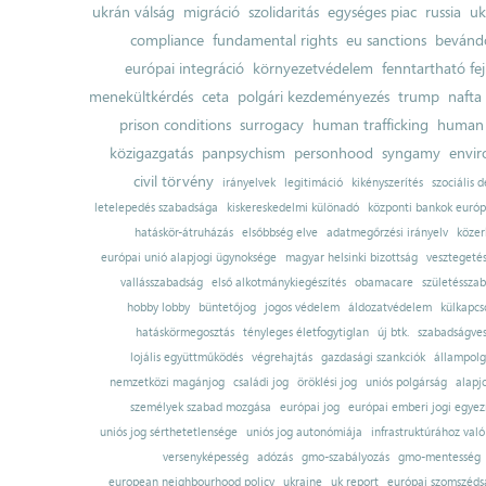
ukrán válság
migráció
szolidaritás
egységes piac
russia
uk
compliance
fundamental rights
eu sanctions
bevándo
európai integráció
környezetvédelem
fenntartható fe
menekültkérdés
ceta
polgári kezdeményezés
trump
nafta
prison conditions
surrogacy
human trafficking
human 
közigazgatás
panpsychism
personhood
syngamy
envi
civil törvény
irányelvek
legitimáció
kikényszerítés
szociális d
letelepedés szabadsága
kiskereskedelmi különadó
központi bankok európ
hatáskör-átruházás
elsőbbség elve
adatmegőrzési irányelv
közer
európai unió alapjogi ügynoksége
magyar helsinki bizottság
vesztegeté
vallásszabadság
első alkotmánykiegészítés
obamacare
születésszab
hobby lobby
büntetőjog
jogos védelem
áldozatvédelem
külkapcs
hatáskörmegosztás
tényleges életfogytiglan
új btk.
szabadságves
lojális együttműködés
végrehajtás
gazdasági szankciók
állampolg
nemzetközi magánjog
családi jog
öröklési jog
uniós polgárság
alapj
személyek szabad mozgása
európai jog
európai emberi jogi egye
uniós jog sérthetetlensége
uniós jog autonómiája
infrastruktúrához val
versenyképesség
adózás
gmo-szabályozás
gmo-mentesség
european neighbourhood policy
ukraine
uk report
európai szomszédsá