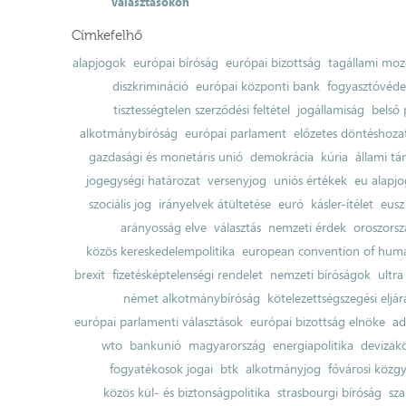
választásokon
Címkefelhő
alapjogok
európai bíróság
európai bizottság
tagállami moz
diszkrimináció
európai központi bank
fogyasztóvéd
tisztességtelen szerződési feltétel
jogállamiság
belső 
alkotmánybíróság
európai parlament
előzetes döntéshozata
gazdasági és monetáris unió
demokrácia
kúria
állami t
jogegységi határozat
versenyjog
uniós értékek
eu alapjo
szociális jog
irányelvek átültetése
euró
kásler-ítélet
eusz
arányosság elve
választás
nemzeti érdek
oroszorsz
közös kereskedelempolitika
european convention of huma
brexit
fizetésképtelenségi rendelet
nemzeti bíróságok
ultra
német alkotmánybíróság
kötelezettségszegési eljár
európai parlamenti választások
európai bizottság elnöke
ad
wto
bankunió
magyarország
energiapolitika
devizak
fogyatékosok jogai
btk
alkotmányjog
fővárosi közgy
közös kül- és biztonságpolitika
strasbourgi bíróság
sza