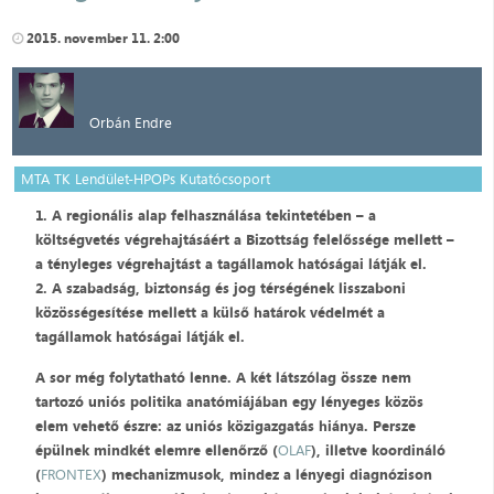
2015. november 11. 2:00
Orbán Endre
MTA TK Lendület-HPOPs Kutatócsoport
1. A regionális alap felhasználása tekintetében – a
költségvetés végrehajtásáért a Bizottság felelőssége mellett –
a tényleges végrehajtást a tagállamok hatóságai látják el.
2. A szabadság, biztonság és jog térségének lisszaboni
közösségesítése mellett a külső határok védelmét a
tagállamok hatóságai látják el.
A sor még folytatható lenne. A két látszólag össze nem
tartozó uniós politika anatómiájában egy lényeges közös
elem vehető észre: az uniós közigazgatás hiánya. Persze
épülnek mindkét elemre ellenőrző (
OLAF
), illetve koordináló
(
FRONTEX
) mechanizmusok, mindez a lényegi diagnózison