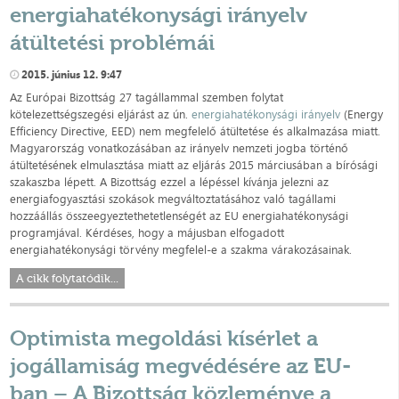
energiahatékonysági irányelv
átültetési problémái
2015. június 12. 9:47
Az Európai Bizottság 27 tagállammal szemben folytat
kötelezettségszegési eljárást az ún.
energiahatékonysági irányelv
(Energy
Efficiency Directive, EED) nem megfelelő átültetése és alkalmazása miatt.
Magyarország vonatkozásában az irányelv nemzeti jogba történő
átültetésének elmulasztása miatt az eljárás 2015 márciusában a bírósági
szakaszba lépett. A Bizottság ezzel a lépéssel kívánja jelezni az
energiafogyasztási szokások megváltoztatásához való tagállami
hozzáállás összeegyeztethetetlenségét az EU energiahatékonysági
programjával. Kérdéses, hogy a májusban elfogadott
energiahatékonysági törvény megfelel-e a szakma várakozásainak.
A cikk folytatódik...
Optimista megoldási kísérlet a
jogállamiság megvédésére az EU-
ban – A Bizottság közleménye a