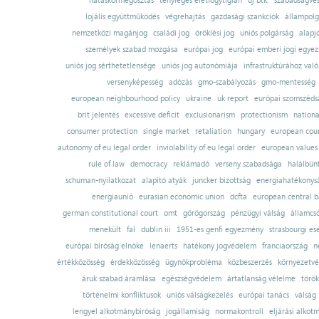
hatáskörmegosztás
tényleges életfogytiglan
új btk.
szabadságves
lojális együttműködés
végrehajtás
gazdasági szankciók
állampolg
nemzetközi magánjog
családi jog
öröklési jog
uniós polgárság
alapj
személyek szabad mozgása
európai jog
európai emberi jogi egye
uniós jog sérthetetlensége
uniós jog autonómiája
infrastruktúrához val
versenyképesség
adózás
gmo-szabályozás
gmo-mentesség
european neighbourhood policy
ukraine
uk report
európai szomszédsá
brit jelentés
excessive deficit
exclusionarism
protectionism
nationa
consumer protection
single market
retaliation
hungary
european court
autonomy of eu legal order
inviolability of eu legal order
european values
rule of law
democracy
reklámadó
verseny szabadsága
halálbün
schuman-nyilatkozat
alapító atyák
juncker bizottság
energiahatékonysá
energiaunió
eurasian economic union
dcfta
european central 
german constitutional court
omt
görögország
pénzügyi válság
államcs
menekült
fal
dublin iii
1951-es genfi egyezmény
strasbourgi es
európai bíróság elnöke
lenaerts
hatékony jogvédelem
franciaország
n
értékközösség
érdekközösség
ügynökprobléma
közbeszerzés
környezetvé
áruk szabad áramlása
egészségvédelem
ártatlanság vélelme
török
történelmi konfliktusok
uniós válságkezelés
európai tanács
válság
lengyel alkotmánybíróság
jogállamiság
normakontroll
eljárási alkot