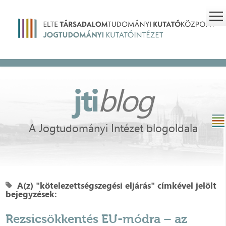
jti
blog
A Jogtudományi Intézet blogoldala
A(z) "kötelezettségszegési eljárás" címkével jelölt
bejegyzések:
Rezsicsökkentés EU-módra – az