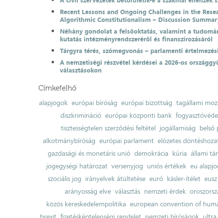
A civil szervezetek betölthetik-e a szakmai ellenzék 
Recent Lessons and Ongoing Challenges in the Resea
Algorithmic Constitutionalism – Discussion Summar
Néhány gondolat a felsőoktatás, valamint a tudomá
kutatás intézményrendszeréről és finanszírozásáról
Tárgyra térés, szómegvonás – parlamenti értelmezés
A nemzetiségi részvétel kérdései a 2026-os országgyű
választásokon
Címkefelhő
alapjogok
európai bíróság
európai bizottság
tagállami moz
diszkrimináció
európai központi bank
fogyasztóvéd
tisztességtelen szerződési feltétel
jogállamiság
belső 
alkotmánybíróság
európai parlament
előzetes döntéshozata
gazdasági és monetáris unió
demokrácia
kúria
állami t
jogegységi határozat
versenyjog
uniós értékek
eu alapjo
szociális jog
irányelvek átültetése
euró
kásler-ítélet
eusz
arányosság elve
választás
nemzeti érdek
oroszorsz
közös kereskedelempolitika
european convention of huma
brexit
fizetésképtelenségi rendelet
nemzeti bíróságok
ultra