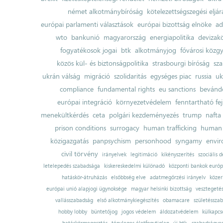
német alkotmánybíróság
kötelezettségszegési eljár
európai parlamenti választások
európai bizottság elnöke
ad
wto
bankunió
magyarország
energiapolitika
devizak
fogyatékosok jogai
btk
alkotmányjog
fővárosi közgy
közös kül- és biztonságpolitika
strasbourgi bíróság
sza
ukrán válság
migráció
szolidaritás
egységes piac
russia
uk
compliance
fundamental rights
eu sanctions
bevándo
európai integráció
környezetvédelem
fenntartható fe
menekültkérdés
ceta
polgári kezdeményezés
trump
nafta
prison conditions
surrogacy
human trafficking
human 
közigazgatás
panpsychism
personhood
syngamy
envi
civil törvény
irányelvek
legitimáció
kikényszerítés
szociális d
letelepedés szabadsága
kiskereskedelmi különadó
központi bankok európ
hatáskör-átruházás
elsőbbség elve
adatmegőrzési irányelv
közer
európai unió alapjogi ügynoksége
magyar helsinki bizottság
vesztegeté
vallásszabadság
első alkotmánykiegészítés
obamacare
születésszab
hobby lobby
büntetőjog
jogos védelem
áldozatvédelem
külkapcs