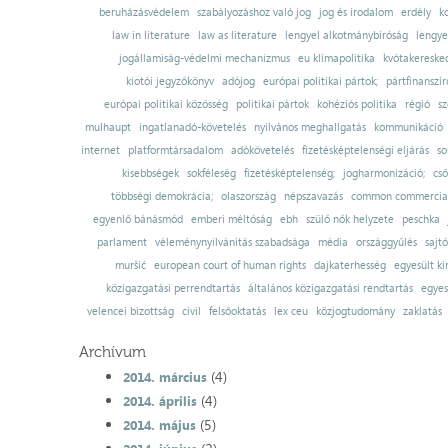
beruházásvédelem
szabályozáshoz való jog
jog és irodalom
erdély
k
law in literature
law as literature
lengyel alkotmánybíróság
lengye
jogállamiság-védelmi mechanizmus
eu klímapolitika
kvótakereske
kiotói jegyzőkönyv
adójog
európai politikai pártok;
pártfinanszír
európai politikai közösség
politikai pártok
kohéziós politika
régió
sz
mulhaupt
ingatlanadó-követelés
nyilvános meghallgatás
kommunikáció
internet
platformtársadalom
adókövetelés
fizetésképtelenségi eljárás
so
kisebbségek
sokféleség
fizetésképtelenség;
jogharmonizáció;
cső
többségi demokrácia;
olaszország
népszavazás
common commercial
egyenlő bánásmód
emberi méltóság
ebh
szülő nők helyzete
peschka
parlament
véleménynyilvánítás szabadsága
média
országgyűlés
sajt
muršić
european court of human rights
dajkaterhesség
egyesült ki
közigazgatási perrendtartás
általános közigazgatási rendtartás
egyes
velencei bizottság
civil
felsőoktatás
lex ceu
közjogtudomány
zaklatás
Archívum
(4)
2014. március
(4)
2014. április
(5)
2014. május