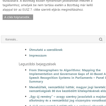
tisztázására. A Bizottság ezután nyilvánosan javaslatokat intézhet a
tagállamhoz, amelyek be nem tartása esetén a Bizottság már kellő
alappal bír az EUSZ 7. cikke szerinti eljárás megindításához.
A cikk folytatódik...
Útmutató a szerzőknek
Impresszum
Legutóbbi bejegyzések
From Stenographers to Algorithms: Mapping the
Implementation and Governance Gaps of AI-Based 
Speech Recognition Systems in Parliaments – Panel 
Summary
Menekültek, nemzetközi háttér, magyar jogi keretek
nemzetiségűek 80 éve kezdődött kitelepítésének el
„Egy új remény” – avagy szerény javaslatok a majda
alkotmány és a nemzetközi jog viszonyára vonatkoz