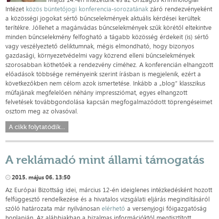
Intézet
közös büntetőjogi konferencia-sorozatának
záró rendezvényeként
a közösségi jogokat sértő bűncselekmények aktuális kérdései kerültek
terítékre. Jóllehet a magánvádas bűncselekmények szűk körétől eltekintve
minden bűncselekmény felfogható a tágabb közösség érdekeit (is) sértő
vagy veszélyeztető deliktumnak, mégis elmondható, hogy bizonyos
gazdasági, környezetvédelmi vagy közrend elleni bűncselekmények
szorosabban köthetőek a rendezvény címéhez. A konferencián elhangzott
előadások többsége reményeink szerint írásban is megjelenik, ezért a
következőkben nem célom azok ismertetése. Inkább a „blog” klasszikus
műfajának megfelelően néhány impressziómat, egyes elhangzott
felvetések továbbgondolása kapcsán megfogalmazódott töprengéseimet
osztom meg az olvasóval.
A cikk folytatódik...
A reklámadó mint állami támogatás
2015. május 06. 13:50
Az Európai Bizottság idei, március 12-én ideiglenes intézkedésként hozott
felfüggesztő rendelkezése és a hivatalos vizsgálati eljárás megindításáról
szóló határozata már nyilvánosan
elérhető
a versenyjogi főigazgatóság
honlapján. Az alábbiakban a bizalmas információktól megtisztított