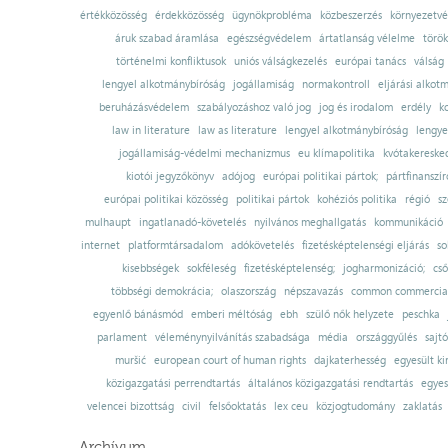
értékközösség
érdekközösség
ügynökprobléma
közbeszerzés
környezetvé
áruk szabad áramlása
egészségvédelem
ártatlanság vélelme
török
történelmi konfliktusok
uniós válságkezelés
európai tanács
válság
lengyel alkotmánybíróság
jogállamiság
normakontroll
eljárási alkot
beruházásvédelem
szabályozáshoz való jog
jog és irodalom
erdély
k
law in literature
law as literature
lengyel alkotmánybíróság
lengye
jogállamiság-védelmi mechanizmus
eu klímapolitika
kvótakereske
kiotói jegyzőkönyv
adójog
európai politikai pártok;
pártfinanszír
európai politikai közösség
politikai pártok
kohéziós politika
régió
sz
mulhaupt
ingatlanadó-követelés
nyilvános meghallgatás
kommunikáció
internet
platformtársadalom
adókövetelés
fizetésképtelenségi eljárás
so
kisebbségek
sokféleség
fizetésképtelenség;
jogharmonizáció;
cső
többségi demokrácia;
olaszország
népszavazás
common commercial
egyenlő bánásmód
emberi méltóság
ebh
szülő nők helyzete
peschka
parlament
véleménynyilvánítás szabadsága
média
országgyűlés
sajt
muršić
european court of human rights
dajkaterhesség
egyesült ki
közigazgatási perrendtartás
általános közigazgatási rendtartás
egyes
velencei bizottság
civil
felsőoktatás
lex ceu
közjogtudomány
zaklatás
Archívum