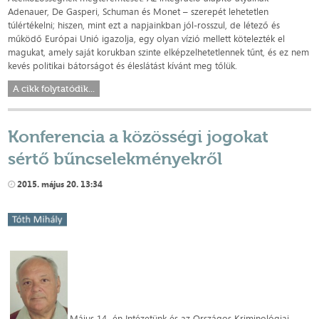
Adenauer, De Gasperi, Schuman és Monet – szerepét lehetetlen
túlértékelni; hiszen, mint ezt a napjainkban jól-rosszul, de létező és
működő Európai Unió igazolja, egy olyan vízió mellett kötelezték el
magukat, amely saját korukban szinte elképzelhetetlennek tűnt, és ez nem
kevés politikai bátorságot és éleslátást kívánt meg tőlük.
A cikk folytatódik...
Konferencia a közösségi jogokat
sértő bűncselekményekről
2015. május 20. 13:34
Május 14.-én Intézetünk és az Országos Kriminológiai