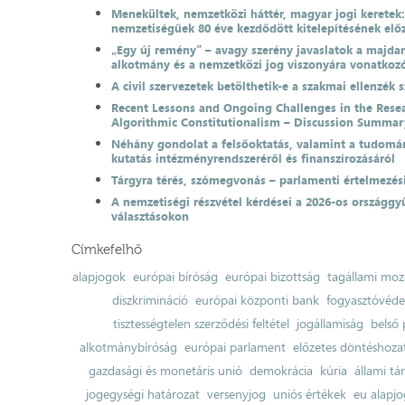
Menekültek, nemzetközi háttér, magyar jogi keretek
nemzetiségűek 80 éve kezdődött kitelepítésének el
„Egy új remény” – avagy szerény javaslatok a majda
alkotmány és a nemzetközi jog viszonyára vonatkoz
A civil szervezetek betölthetik-e a szakmai ellenzék 
Recent Lessons and Ongoing Challenges in the Resea
Algorithmic Constitutionalism – Discussion Summar
Néhány gondolat a felsőoktatás, valamint a tudomá
kutatás intézményrendszeréről és finanszírozásáról
Tárgyra térés, szómegvonás – parlamenti értelmezés
A nemzetiségi részvétel kérdései a 2026-os országgyű
választásokon
Címkefelhő
alapjogok
európai bíróság
európai bizottság
tagállami moz
diszkrimináció
európai központi bank
fogyasztóvéd
tisztességtelen szerződési feltétel
jogállamiság
belső 
alkotmánybíróság
európai parlament
előzetes döntéshozata
gazdasági és monetáris unió
demokrácia
kúria
állami t
jogegységi határozat
versenyjog
uniós értékek
eu alapjo