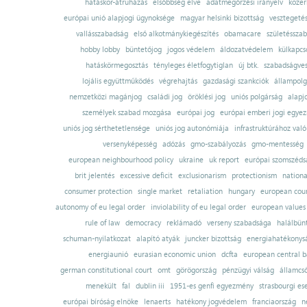
hatáskör-átruházás
elsőbbség elve
adatmegőrzési irányelv
közer
európai unió alapjogi ügynoksége
magyar helsinki bizottság
vesztegeté
vallásszabadság
első alkotmánykiegészítés
obamacare
születésszab
hobby lobby
büntetőjog
jogos védelem
áldozatvédelem
külkapcs
hatáskörmegosztás
tényleges életfogytiglan
új btk.
szabadságves
lojális együttműködés
végrehajtás
gazdasági szankciók
állampolg
nemzetközi magánjog
családi jog
öröklési jog
uniós polgárság
alapj
személyek szabad mozgása
európai jog
európai emberi jogi egye
uniós jog sérthetetlensége
uniós jog autonómiája
infrastruktúrához val
versenyképesség
adózás
gmo-szabályozás
gmo-mentesség
european neighbourhood policy
ukraine
uk report
európai szomszédsá
brit jelentés
excessive deficit
exclusionarism
protectionism
nationa
consumer protection
single market
retaliation
hungary
european court
autonomy of eu legal order
inviolability of eu legal order
european values
rule of law
democracy
reklámadó
verseny szabadsága
halálbün
schuman-nyilatkozat
alapító atyák
juncker bizottság
energiahatékonysá
energiaunió
eurasian economic union
dcfta
european central 
german constitutional court
omt
görögország
pénzügyi válság
államcs
menekült
fal
dublin iii
1951-es genfi egyezmény
strasbourgi es
európai bíróság elnöke
lenaerts
hatékony jogvédelem
franciaország
n