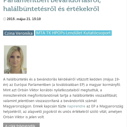
halálbüntetésről és értékekről
2015. május 21. 15:10
A halálbüntetés és a bevándorlás kérdéséről vitázott kedden (május 19-
én) az Európai Parlamentben (a továbbiakban EP) a magyar kormányfő.
Mint azt Orbán Viktor korábbi nyilatkozataiból megtudtuk, a
miniszterelnök megfontolandónak tartja a halálbüntetés visszaállítását,
valamint jelentősen visszaszorítaná a bevándorlók számát
Magyarországon. Ennek kapcsán tűzte
napirendre
az EP a Magyarország
helyzetéről, az alapvető jogokról és uniós értékekről szóló vitát, amelyen
Orbán Viktor is jelen volt.
A cikk folytatódik...