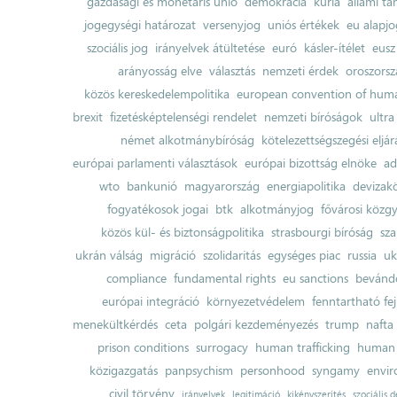
gazdasági és monetáris unió
demokrácia
kúria
állami t
jogegységi határozat
versenyjog
uniós értékek
eu alapjo
szociális jog
irányelvek átültetése
euró
kásler-ítélet
eusz
arányosság elve
választás
nemzeti érdek
oroszorsz
közös kereskedelempolitika
european convention of huma
brexit
fizetésképtelenségi rendelet
nemzeti bíróságok
ultra
német alkotmánybíróság
kötelezettségszegési eljár
európai parlamenti választások
európai bizottság elnöke
ad
wto
bankunió
magyarország
energiapolitika
devizak
fogyatékosok jogai
btk
alkotmányjog
fővárosi közgy
közös kül- és biztonságpolitika
strasbourgi bíróság
sza
ukrán válság
migráció
szolidaritás
egységes piac
russia
uk
compliance
fundamental rights
eu sanctions
bevándo
európai integráció
környezetvédelem
fenntartható fe
menekültkérdés
ceta
polgári kezdeményezés
trump
nafta
prison conditions
surrogacy
human trafficking
human 
közigazgatás
panpsychism
personhood
syngamy
envi
civil törvény
irányelvek
legitimáció
kikényszerítés
szociális d