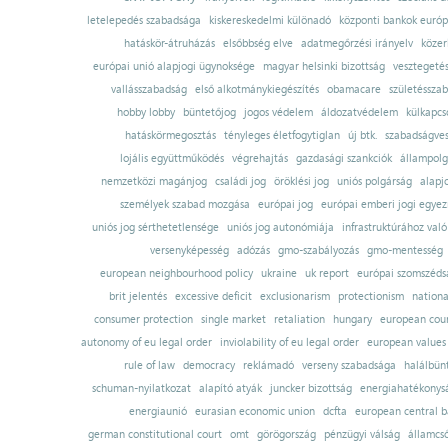
letelepedés szabadsága
kiskereskedelmi különadó
központi bankok európ
hatáskör-átruházás
elsőbbség elve
adatmegőrzési irányelv
közer
európai unió alapjogi ügynoksége
magyar helsinki bizottság
vesztegeté
vallásszabadság
első alkotmánykiegészítés
obamacare
születésszab
hobby lobby
büntetőjog
jogos védelem
áldozatvédelem
külkapcs
hatáskörmegosztás
tényleges életfogytiglan
új btk.
szabadságves
lojális együttműködés
végrehajtás
gazdasági szankciók
állampolg
nemzetközi magánjog
családi jog
öröklési jog
uniós polgárság
alapj
személyek szabad mozgása
európai jog
európai emberi jogi egye
uniós jog sérthetetlensége
uniós jog autonómiája
infrastruktúrához val
versenyképesség
adózás
gmo-szabályozás
gmo-mentesség
european neighbourhood policy
ukraine
uk report
európai szomszédsá
brit jelentés
excessive deficit
exclusionarism
protectionism
nationa
consumer protection
single market
retaliation
hungary
european court
autonomy of eu legal order
inviolability of eu legal order
european values
rule of law
democracy
reklámadó
verseny szabadsága
halálbün
schuman-nyilatkozat
alapító atyák
juncker bizottság
energiahatékonysá
energiaunió
eurasian economic union
dcfta
european central 
german constitutional court
omt
görögország
pénzügyi válság
államcs