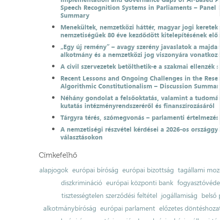
Speech Recognition Systems in Parliaments – Panel 
Summary
Menekültek, nemzetközi háttér, magyar jogi keretek
nemzetiségűek 80 éve kezdődött kitelepítésének el
„Egy új remény” – avagy szerény javaslatok a majda
alkotmány és a nemzetközi jog viszonyára vonatkoz
A civil szervezetek betölthetik-e a szakmai ellenzék 
Recent Lessons and Ongoing Challenges in the Resea
Algorithmic Constitutionalism – Discussion Summar
Néhány gondolat a felsőoktatás, valamint a tudomá
kutatás intézményrendszeréről és finanszírozásáról
Tárgyra térés, szómegvonás – parlamenti értelmezés
A nemzetiségi részvétel kérdései a 2026-os országgyű
választásokon
Címkefelhő
alapjogok
európai bíróság
európai bizottság
tagállami moz
diszkrimináció
európai központi bank
fogyasztóvéd
tisztességtelen szerződési feltétel
jogállamiság
belső 
alkotmánybíróság
európai parlament
előzetes döntéshozata