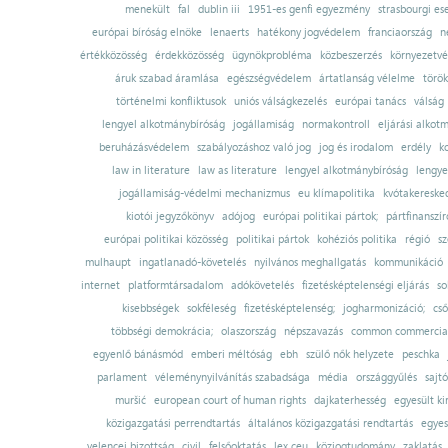
menekült
fal
dublin iii
1951-es genfi egyezmény
strasbourgi es
európai bíróság elnöke
lenaerts
hatékony jogvédelem
franciaország
n
értékközösség
érdekközösség
ügynökprobléma
közbeszerzés
környezetvé
áruk szabad áramlása
egészségvédelem
ártatlanság vélelme
török
történelmi konfliktusok
uniós válságkezelés
európai tanács
válság
lengyel alkotmánybíróság
jogállamiság
normakontroll
eljárási alkot
beruházásvédelem
szabályozáshoz való jog
jog és irodalom
erdély
k
law in literature
law as literature
lengyel alkotmánybíróság
lengye
jogállamiság-védelmi mechanizmus
eu klímapolitika
kvótakereske
kiotói jegyzőkönyv
adójog
európai politikai pártok;
pártfinanszír
európai politikai közösség
politikai pártok
kohéziós politika
régió
sz
mulhaupt
ingatlanadó-követelés
nyilvános meghallgatás
kommunikáció
internet
platformtársadalom
adókövetelés
fizetésképtelenségi eljárás
so
kisebbségek
sokféleség
fizetésképtelenség;
jogharmonizáció;
cső
többségi demokrácia;
olaszország
népszavazás
common commercial
egyenlő bánásmód
emberi méltóság
ebh
szülő nők helyzete
peschka
parlament
véleménynyilvánítás szabadsága
média
országgyűlés
sajt
muršić
european court of human rights
dajkaterhesség
egyesült ki
közigazgatási perrendtartás
általános közigazgatási rendtartás
egyes
velencei bizottság
civil
felsőoktatás
lex ceu
közjogtudomány
zaklatás