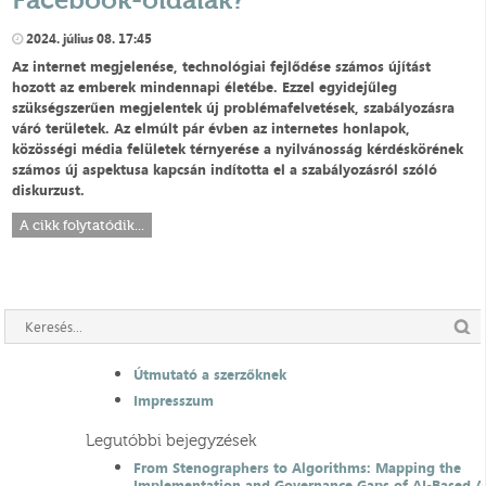
2024. július 08. 17:45
Az internet megjelenése, technológiai fejlődése számos újítást
hozott az emberek mindennapi életébe. Ezzel egyidejűleg
szükségszerűen megjelentek új problémafelvetések, szabályozásra
váró területek. Az elmúlt pár évben az internetes honlapok,
közösségi média felületek térnyerése a nyilvánosság kérdéskörének
számos új aspektusa kapcsán indította el a szabályozásról szóló
diskurzust.
A cikk folytatódik...
Útmutató a szerzőknek
Impresszum
Legutóbbi bejegyzések
From Stenographers to Algorithms: Mapping the
Implementation and Governance Gaps of AI-Based 