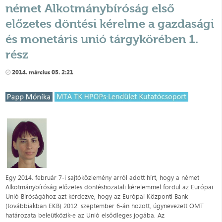
német Alkotmánybíróság első
előzetes döntési kérelme a gazdasági
és monetáris unió tárgykörében 1.
rész
2014. március 05. 2:21
Egy 2014. február 7-i sajtóközlemény arról adott hírt, hogy a német
Alkotmánybíróság előzetes döntéshozatali kérelemmel fordul az Európai
Unió Bíróságához azt kérdezve, hogy az Európai Központi Bank
(továbbiakban EKB) 2012. szeptember 6-án hozott, úgynevezett OMT
határozata beleütközik-e az Unió elsődleges jogába. Az