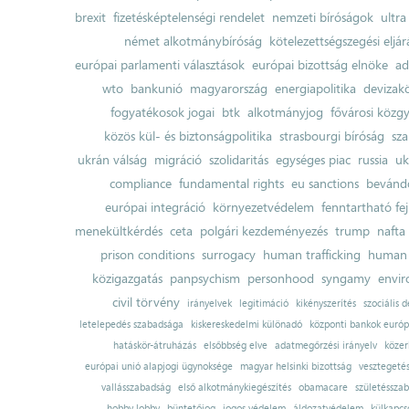
brexit
fizetésképtelenségi rendelet
nemzeti bíróságok
ultra
német alkotmánybíróság
kötelezettségszegési eljár
európai parlamenti választások
európai bizottság elnöke
ad
wto
bankunió
magyarország
energiapolitika
devizak
fogyatékosok jogai
btk
alkotmányjog
fővárosi közgy
közös kül- és biztonságpolitika
strasbourgi bíróság
sza
ukrán válság
migráció
szolidaritás
egységes piac
russia
uk
compliance
fundamental rights
eu sanctions
bevándo
európai integráció
környezetvédelem
fenntartható fe
menekültkérdés
ceta
polgári kezdeményezés
trump
nafta
prison conditions
surrogacy
human trafficking
human 
közigazgatás
panpsychism
personhood
syngamy
envi
civil törvény
irányelvek
legitimáció
kikényszerítés
szociális d
letelepedés szabadsága
kiskereskedelmi különadó
központi bankok európ
hatáskör-átruházás
elsőbbség elve
adatmegőrzési irányelv
közer
európai unió alapjogi ügynoksége
magyar helsinki bizottság
vesztegeté
vallásszabadság
első alkotmánykiegészítés
obamacare
születésszab
hobby lobby
büntetőjog
jogos védelem
áldozatvédelem
külkapcs