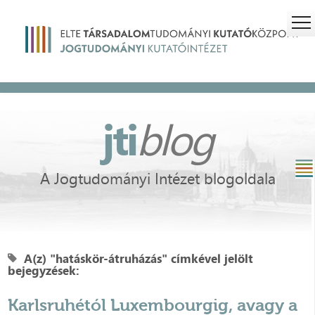
jti
blog
A Jogtudományi Intézet blogoldala
A(z) "hatáskör-átruházás" címkével jelölt
bejegyzések:
Karlsruhétól Luxembourgig, avagy a