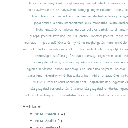
lengyel alkotmánybíróság
jogállamiság
normakontroll
eljárási alkot
beruházásvédelem
szabályozáshoz való jog
jog és irodalom
erdély
k
law in literature
law as literature
lengyel alkotmánybíróság
lengye
jogállamiság-védelmi mechanizmus
eu klímapolitika
kvótakereske
kiotói jegyzőkönyv
adójog
európai politikai pártok;
pártfinanszír
európai politikai közösség
politikai pártok
kohéziós politika
régió
sz
mulhaupt
ingatlanadó-követelés
nyilvános meghallgatás
kommunikáció
internet
platformtársadalom
adókövetelés
fizetésképtelenségi eljárás
so
kisebbségek
sokféleség
fizetésképtelenség;
jogharmonizáció;
cső
többségi demokrácia;
olaszország
népszavazás
common commercial
egyenlő bánásmód
emberi méltóság
ebh
szülő nők helyzete
peschka
parlament
véleménynyilvánítás szabadsága
média
országgyűlés
sajt
muršić
european court of human rights
dajkaterhesség
egyesült ki
közigazgatási perrendtartás
általános közigazgatási rendtartás
egyes
velencei bizottság
civil
felsőoktatás
lex ceu
közjogtudomány
zaklatás
Archívum
(4)
2014. március
(4)
2014. április
(5)
2014. május