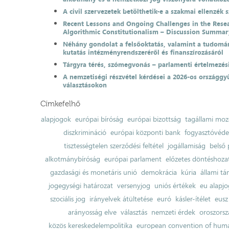
A civil szervezetek betölthetik-e a szakmai ellenzék 
Recent Lessons and Ongoing Challenges in the Resea
Algorithmic Constitutionalism – Discussion Summar
Néhány gondolat a felsőoktatás, valamint a tudomá
kutatás intézményrendszeréről és finanszírozásáról
Tárgyra térés, szómegvonás – parlamenti értelmezés
A nemzetiségi részvétel kérdései a 2026-os országgyű
választásokon
Címkefelhő
alapjogok
európai bíróság
európai bizottság
tagállami moz
diszkrimináció
európai központi bank
fogyasztóvéd
tisztességtelen szerződési feltétel
jogállamiság
belső 
alkotmánybíróság
európai parlament
előzetes döntéshozata
gazdasági és monetáris unió
demokrácia
kúria
állami t
jogegységi határozat
versenyjog
uniós értékek
eu alapjo
szociális jog
irányelvek átültetése
euró
kásler-ítélet
eusz
arányosság elve
választás
nemzeti érdek
oroszorsz
közös kereskedelempolitika
european convention of huma