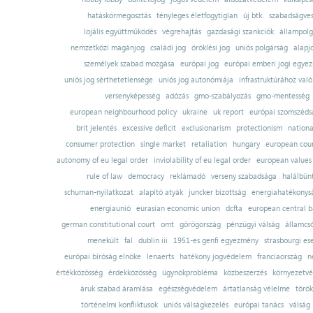
hatáskörmegosztás
tényleges életfogytiglan
új btk.
szabadságves
lojális együttműködés
végrehajtás
gazdasági szankciók
állampolg
nemzetközi magánjog
családi jog
öröklési jog
uniós polgárság
alapj
személyek szabad mozgása
európai jog
európai emberi jogi egye
uniós jog sérthetetlensége
uniós jog autonómiája
infrastruktúrához val
versenyképesség
adózás
gmo-szabályozás
gmo-mentesség
european neighbourhood policy
ukraine
uk report
európai szomszédsá
brit jelentés
excessive deficit
exclusionarism
protectionism
nationa
consumer protection
single market
retaliation
hungary
european court
autonomy of eu legal order
inviolability of eu legal order
european values
rule of law
democracy
reklámadó
verseny szabadsága
halálbün
schuman-nyilatkozat
alapító atyák
juncker bizottság
energiahatékonysá
energiaunió
eurasian economic union
dcfta
european central 
german constitutional court
omt
görögország
pénzügyi válság
államcs
menekült
fal
dublin iii
1951-es genfi egyezmény
strasbourgi es
európai bíróság elnöke
lenaerts
hatékony jogvédelem
franciaország
n
értékközösség
érdekközösség
ügynökprobléma
közbeszerzés
környezetvé
áruk szabad áramlása
egészségvédelem
ártatlanság vélelme
török
történelmi konfliktusok
uniós válságkezelés
európai tanács
válság