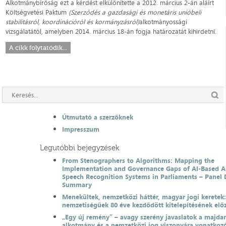
Alkotmánybíróság ezt a kérdést elkülönítette a 2012. március 2-án aláírt
Költségvetési Paktum
(Szerződés a gazdasági és monetáris unióbeli
stabilitásról, koordinációról és kormányzásról)
alkotmányossági
vizsgálatától, amelyben 2014. március 18-án fogja határozatát kihirdetni.
A cikk folytatódik...
Útmutató a szerzőknek
Impresszum
Legutóbbi bejegyzések
From Stenographers to Algorithms: Mapping the
Implementation and Governance Gaps of AI-Based 
Speech Recognition Systems in Parliaments – Panel 
Summary
Menekültek, nemzetközi háttér, magyar jogi keretek
nemzetiségűek 80 éve kezdődött kitelepítésének el
„Egy új remény” – avagy szerény javaslatok a majda
alkotmány és a nemzetközi jog viszonyára vonatkoz