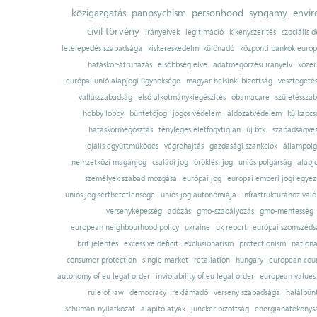
közigazgatás
panpsychism
personhood
syngamy
envi
civil törvény
irányelvek
legitimáció
kikényszerítés
szociális d
letelepedés szabadsága
kiskereskedelmi különadó
központi bankok európ
hatáskör-átruházás
elsőbbség elve
adatmegőrzési irányelv
közer
európai unió alapjogi ügynoksége
magyar helsinki bizottság
vesztegeté
vallásszabadság
első alkotmánykiegészítés
obamacare
születésszab
hobby lobby
büntetőjog
jogos védelem
áldozatvédelem
külkapcs
hatáskörmegosztás
tényleges életfogytiglan
új btk.
szabadságves
lojális együttműködés
végrehajtás
gazdasági szankciók
állampolg
nemzetközi magánjog
családi jog
öröklési jog
uniós polgárság
alapj
személyek szabad mozgása
európai jog
európai emberi jogi egye
uniós jog sérthetetlensége
uniós jog autonómiája
infrastruktúrához val
versenyképesség
adózás
gmo-szabályozás
gmo-mentesség
european neighbourhood policy
ukraine
uk report
európai szomszédsá
brit jelentés
excessive deficit
exclusionarism
protectionism
nationa
consumer protection
single market
retaliation
hungary
european court
autonomy of eu legal order
inviolability of eu legal order
european values
rule of law
democracy
reklámadó
verseny szabadsága
halálbün
schuman-nyilatkozat
alapító atyák
juncker bizottság
energiahatékonysá