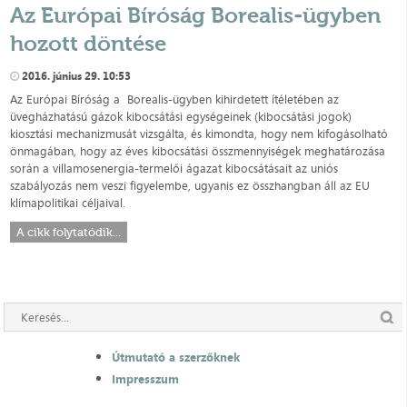
Az Európai Bíróság Borealis-ügyben
hozott döntése
2016. június 29. 10:53
Az Európai Bíróság a Borealis-ügyben kihirdetett ítéletében az
üvegházhatású gázok kibocsátási egységeinek (kibocsátási jogok)
kiosztási mechanizmusát vizsgálta, és kimondta, hogy nem kifogásolható
önmagában, hogy az éves kibocsátási összmennyiségek meghatározása
során a villamosenergia-termelői ágazat kibocsátásait az uniós
szabályozás nem veszi figyelembe, ugyanis ez összhangban áll az EU
klímapolitikai céljaival.
A cikk folytatódik...
Útmutató a szerzőknek
Impresszum