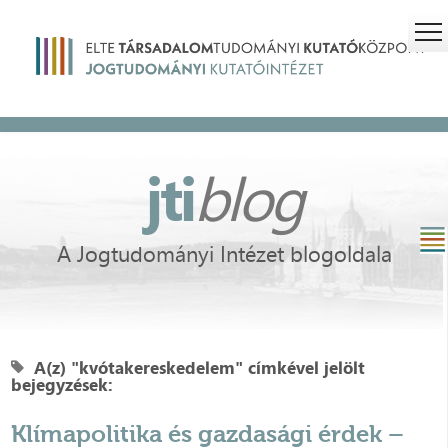
jti
blog
A Jogtudományi Intézet blogoldala
A(z) "kvótakereskedelem" címkével jelölt
bejegyzések:
Klímapolitika és gazdasági érdek –