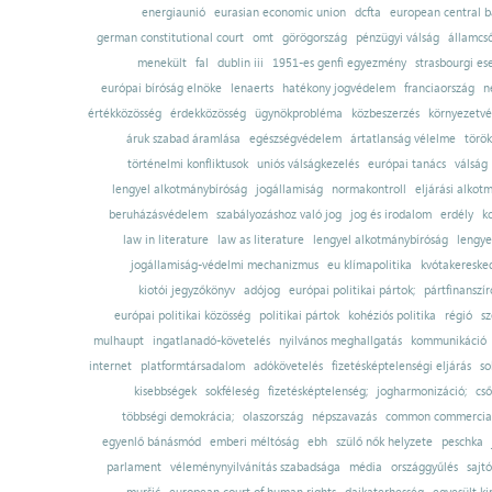
energiaunió
eurasian economic union
dcfta
european central 
german constitutional court
omt
görögország
pénzügyi válság
államcs
menekült
fal
dublin iii
1951-es genfi egyezmény
strasbourgi es
európai bíróság elnöke
lenaerts
hatékony jogvédelem
franciaország
n
értékközösség
érdekközösség
ügynökprobléma
közbeszerzés
környezetvé
áruk szabad áramlása
egészségvédelem
ártatlanság vélelme
török
történelmi konfliktusok
uniós válságkezelés
európai tanács
válság
lengyel alkotmánybíróság
jogállamiság
normakontroll
eljárási alkot
beruházásvédelem
szabályozáshoz való jog
jog és irodalom
erdély
k
law in literature
law as literature
lengyel alkotmánybíróság
lengye
jogállamiság-védelmi mechanizmus
eu klímapolitika
kvótakereske
kiotói jegyzőkönyv
adójog
európai politikai pártok;
pártfinanszír
európai politikai közösség
politikai pártok
kohéziós politika
régió
sz
mulhaupt
ingatlanadó-követelés
nyilvános meghallgatás
kommunikáció
internet
platformtársadalom
adókövetelés
fizetésképtelenségi eljárás
so
kisebbségek
sokféleség
fizetésképtelenség;
jogharmonizáció;
cső
többségi demokrácia;
olaszország
népszavazás
common commercial
egyenlő bánásmód
emberi méltóság
ebh
szülő nők helyzete
peschka
parlament
véleménynyilvánítás szabadsága
média
országgyűlés
sajt