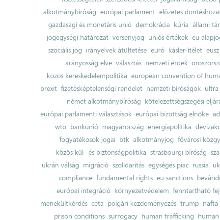
alkotmánybíróság
európai parlament
előzetes döntéshozata
gazdasági és monetáris unió
demokrácia
kúria
állami t
jogegységi határozat
versenyjog
uniós értékek
eu alapjo
szociális jog
irányelvek átültetése
euró
kásler-ítélet
eusz
arányosság elve
választás
nemzeti érdek
oroszorsz
közös kereskedelempolitika
european convention of huma
brexit
fizetésképtelenségi rendelet
nemzeti bíróságok
ultra
német alkotmánybíróság
kötelezettségszegési eljár
európai parlamenti választások
európai bizottság elnöke
ad
wto
bankunió
magyarország
energiapolitika
devizak
fogyatékosok jogai
btk
alkotmányjog
fővárosi közgy
közös kül- és biztonságpolitika
strasbourgi bíróság
sza
ukrán válság
migráció
szolidaritás
egységes piac
russia
uk
compliance
fundamental rights
eu sanctions
bevándo
európai integráció
környezetvédelem
fenntartható fe
menekültkérdés
ceta
polgári kezdeményezés
trump
nafta
prison conditions
surrogacy
human trafficking
human 