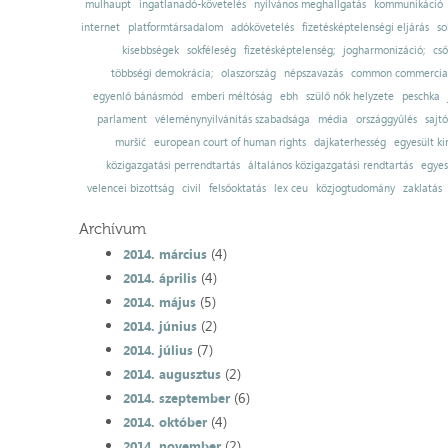
mulhaupt
ingatlanadó-követelés
nyilvános meghallgatás
kommunikáció
internet
platformtársadalom
adókövetelés
fizetésképtelenségi eljárás
so
kisebbségek
sokféleség
fizetésképtelenség;
jogharmonizáció;
cső
többségi demokrácia;
olaszország
népszavazás
common commercial
egyenlő bánásmód
emberi méltóság
ebh
szülő nők helyzete
peschka
parlament
véleménynyilvánítás szabadsága
média
országgyűlés
sajt
muršić
european court of human rights
dajkaterhesség
egyesült ki
közigazgatási perrendtartás
általános közigazgatási rendtartás
egyes
velencei bizottság
civil
felsőoktatás
lex ceu
közjogtudomány
zaklatás
Archívum
(4)
2014. március
(4)
2014. április
(5)
2014. május
(2)
2014. június
(7)
2014. július
(2)
2014. augusztus
(6)
2014. szeptember
(4)
2014. október
(2)
2014. november