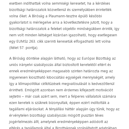
esetben indíthattak volna semmiségi keresetet, ha a kérdéses
bizottsági határozatok közvetlenül és személyükben érintették
volna őket. A Bíróság a Plaumann-tesztre épülő későbbi
gyakorlatot is mérlegelve arra a következtetésre jutott, hogy a
bizottsági határozatok a feleket objektív minőségükben érintik, így
nem volt minden kétséget kizáróan igazolható, hogy esetlegesen
egy EUMSz 263. cikk szerinti keresetük elfogadható lett volna
(ítélet 57. pontja).
A Bíróság döntése alapján látható, hogy az Európai Bizottság az
uniós irányelvi szabályozás által biztosított keretektől eltért és
ennek eredményeképpen magasabb szinten határozta meg az
ingyenesen kiosztható kibocsátási egységek mennyiségét, amely
így a klímapolitikai célkitűzések megvalósulását is kedvezőtlenül
érintheti. Emögött azonban nem érdemes kifejezett motivációt
sejtetni – már csak azért sem, mert a felperes vállalatok számára
ezen keretek is szűknek bizonyultak, éppen ezért indították a
tagállami eljárásokat. A tényállási háttér alapján úgy tűnik, hogy az
érvénytelen bizottsági szabályozás mögött pusztán téves
jogértelmezés állt, amelynek eredményeképpen adódott az
eltérés a tagállamok által a Bizottságnak szolgáltatott adatokban