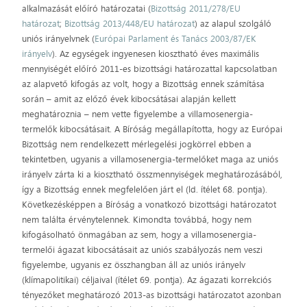
alkalmazását előíró határozatai (
Bizottság 2011/278/EU
határozat
;
Bizottság 2013/448/EU határozat
) az alapul szolgáló
uniós irányelvnek (
Európai Parlament és Tanács 2003/87/EK
irányelv
). Az egységek ingyenesen kiosztható éves maximális
mennyiségét előíró 2011-es bizottsági határozattal kapcsolatban
az alapvető kifogás az volt, hogy a Bizottság ennek számítása
során – amit az előző évek kibocsátásai alapján kellett
meghatároznia – nem vette figyelembe a villamosenergia-
termelők kibocsátásait. A Bíróság megállapította, hogy az Európai
Bizottság nem rendelkezett mérlegelési jogkörrel ebben a
tekintetben, ugyanis a villamosenergia-termelőket maga az uniós
irányelv zárta ki a kiosztható összmennyiségek meghatározásából,
így a Bizottság ennek megfelelően járt el (ld. ítélet 68. pontja).
Következésképpen a Bíróság a vonatkozó bizottsági határozatot
nem találta érvénytelennek. Kimondta továbbá, hogy nem
kifogásolható önmagában az sem, hogy a villamosenergia-
termelői ágazat kibocsátásait az uniós szabályozás nem veszi
figyelembe, ugyanis ez összhangban áll az uniós irányelv
(klímapolitikai) céljaival (ítélet 69. pontja). Az ágazati korrekciós
tényezőket meghatározó 2013-as bizottsági határozatot azonban