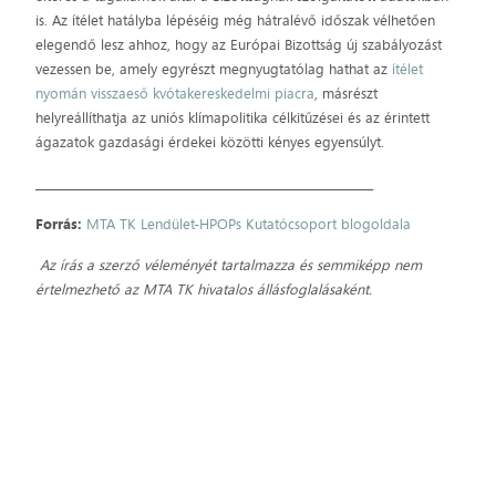
is. Az ítélet hatályba lépéséig még hátralévő időszak vélhetően
elegendő lesz ahhoz, hogy az Európai Bizottság új szabályozást
vezessen be, amely egyrészt megnyugtatólag hathat az
ítélet
nyomán visszaeső kvótakereskedelmi piacra
, másrészt
helyreállíthatja az uniós klímapolitika célkitűzései és az érintett
ágazatok gazdasági érdekei közötti kényes egyensúlyt.
_____________________________________________________________
Forrás:
MTA TK Lendület-HPOPs Kutatócsoport blogoldala
Az írás a szerző véleményét tartalmazza és semmiképp nem
értelmezhető az MTA TK hivatalos állásfoglalásaként.