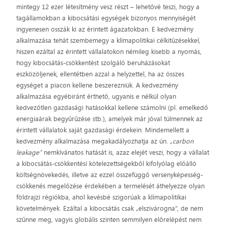
mintegy 12 ezer létesítmény vesz részt – lehetővé teszi, hogy a
tagállamokban a kibocsátási egységek bizonyos mennyiségét
ingyenesen osszák ki az érintett ágazatokban. E kedvezmény
alkalmazása tehát szembemegy a klímapolitikai célkitűzésekkel,
hiszen ezáltal az érintett vállalatokon némileg kisebb a nyomás,
hogy kibocsátás-csökkentést szolgáló beruházásokat
eszközöljenek, ellentétben azzal a helyzettel, ha az összes
egységet a piacon kellene beszerezniük. A kedvezmény
alkalmazása egyébiránt érthető, ugyanis e nélkül olyan
kedvezőtlen gazdasági hatásokkal kellene számolni (pl. emelkedő
energiaárak begyűrűzése stb.), amelyek már jóval túlmennek az
érintett vállalatok saját gazdasági érdekein. Mindemellett a
kedvezmény alkalmazása megakadályozhatja az ún. „
carbon
leakage”
nemkívánatos hatását is, azaz elejét veszi, hogy a vállalat
a kibocsátás-csökkentési kötelezettségekből kifolyólag előálló
költségnövekedés, illetve az ezzel összefüggő versenyképesség-
csökkenés megelőzése érdekében a termelését áthelyezze olyan
földrajzi régiókba, ahol kevésbé szigorúak a klímapolitikai
követelmények. Ezáltal a kibocsátás csak „elszivárogna”, de nem
szűnne meg, vagyis globális szinten semmilyen előrelépést nem