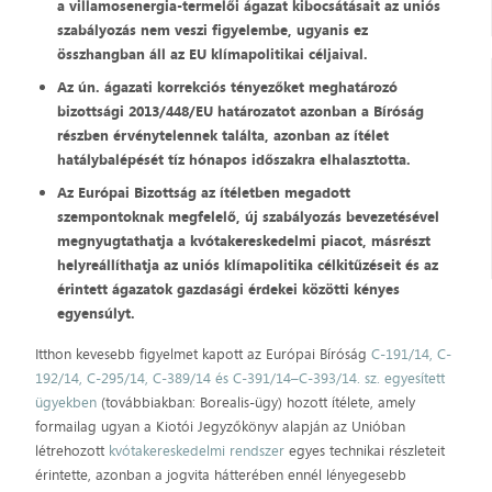
a villamosenergia-termelői ágazat kibocsátásait az uniós
szabályozás nem veszi figyelembe, ugyanis ez
összhangban áll az EU klímapolitikai céljaival.
Az ún. ágazati korrekciós tényezőket meghatározó
bizottsági 2013/448/EU határozatot azonban a Bíróság
részben érvénytelennek találta, azonban az ítélet
hatálybalépését tíz hónapos időszakra elhalasztotta.
Az Európai Bizottság az ítéletben megadott
szempontoknak megfelelő, új szabályozás bevezetésével
megnyugtathatja a kvótakereskedelmi piacot, másrészt
helyreállíthatja az uniós klímapolitika célkitűzéseit és az
érintett ágazatok gazdasági érdekei közötti kényes
egyensúlyt.
Itthon kevesebb figyelmet kapott az Európai Bíróság
C-191/14, C-
192/14, C-295/14, C-389/14 és C-391/14–C-393/14. sz. egyesített
ügyekben
(továbbiakban: Borealis-ügy) hozott ítélete, amely
formailag ugyan a Kiotói Jegyzőkönyv alapján az Unióban
létrehozott
kvótakereskedelmi rendszer
egyes technikai részleteit
érintette, azonban a jogvita hátterében ennél lényegesebb