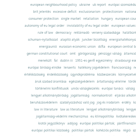
european neighbourhood policy
ukraine
uk report
európai szomszédsá
brit jelentés
excessive deficit
exclusionarism
protectionism
nationa
consumer protection
single market
retaliation
hungary
european court
autonomy of eu legal order
inviolability of eu legal order
european values
rule of law
democracy
reklámadó
verseny szabadsága
halálbün
schuman-nyilatkozat
alapító atyák
juncker bizottság
energiahatékonysá
energiaunió
eurasian economic union
dcfta
european central 
german constitutional court
omt
görögország
pénzügyi válság
államcs
menekült
fal
dublin iii
1951-es genfi egyezmény
strasbourgi es
európai bíróság elnöke
lenaerts
hatékony jogvédelem
franciaország
n
értékközösség
érdekközösség
ügynökprobléma
közbeszerzés
környezetvé
áruk szabad áramlása
egészségvédelem
ártatlanság vélelme
török
történelmi konfliktusok
uniós válságkezelés
európai tanács
válság
lengyel alkotmánybíróság
jogállamiság
normakontroll
eljárási alkot
beruházásvédelem
szabályozáshoz való jog
jog és irodalom
erdély
k
law in literature
law as literature
lengyel alkotmánybíróság
lengye
jogállamiság-védelmi mechanizmus
eu klímapolitika
kvótakereske
kiotói jegyzőkönyv
adójog
európai politikai pártok;
pártfinanszír
európai politikai közösség
politikai pártok
kohéziós politika
régió
sz