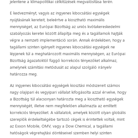
jelentene a klímapolitikai célkitűzések megvalósítása terén.
E kedvezményt, vagyis az ingyenes kibocsátási egységek
nyújtásának kereteit, beleértve a kiosztható maximális
mennyiséget, az Európai Bizottság az uniós kvótakereskedelmi
szabályozás keretei között állapítja meg és a tagállamok hajtják
végre a nemzeti implementáció során. Annak érdekében, hogy a
tagállami szinten igényelt ingyenes kibocsátási egységek ne
lépjenek túl a meghatározott maximális mennyiségen, az Európai
Bizottság ágazatoktól függő korrekciós tényezőket alkalmaz,
amelynek számítási metódusát az alapul szolgáló irányelv
határozza meg.
Az ingyenes kibocsátási egységek kiosztási módszereit számos
nagy olajipari és vegyipari vállalat kifogásolta azzal érvelve, hogy
a Bizottság túl alacsonyan határozta meg a kiosztható egységek
mennyiségét, illetve nem megfelelően alkalmazta az említett
korrekciós tényezőket. A vállalatok, amelyek között olyan globális
szereplők érdekeltségébe tartozó cégek is érintettek voltak, mint
az Exxon Mobile, OMV, vagy a Dow Chemical, a tagállami
hatóságok végrehajtási döntéseivel szemben helyi szinten