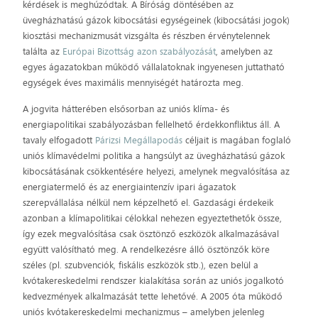
kérdések is meghúzódtak. A Bíróság döntésében az
üvegházhatású gázok kibocsátási egységeinek (kibocsátási jogok)
kiosztási mechanizmusát vizsgálta és részben érvénytelennek
találta az
Európai Bizottság azon szabályozását
, amelyben az
egyes ágazatokban működő vállalatoknak ingyenesen juttatható
egységek éves maximális mennyiségét határozta meg.
A jogvita hátterében elsősorban az uniós klíma- és
energiapolitikai szabályozásban fellelhető érdekkonfliktus áll. A
tavaly elfogadott
Párizsi Megállapodás
céljait is magában foglaló
uniós klímavédelmi politika a hangsúlyt az üvegházhatású gázok
kibocsátásának csökkentésére helyezi, amelynek megvalósítása az
energiatermelő és az energiaintenzív ipari ágazatok
szerepvállalása nélkül nem képzelhető el. Gazdasági érdekeik
azonban a klímapolitikai célokkal nehezen egyeztethetők össze,
így ezek megvalósítása csak ösztönző eszközök alkalmazásával
együtt valósítható meg. A rendelkezésre álló ösztönzők köre
széles (pl. szubvenciók, fiskális eszközök stb.), ezen belül a
kvótakereskedelmi rendszer kialakítása során az uniós jogalkotó
kedvezmények alkalmazását tette lehetővé. A 2005 óta működő
uniós kvótakereskedelmi mechanizmus – amelyben jelenleg