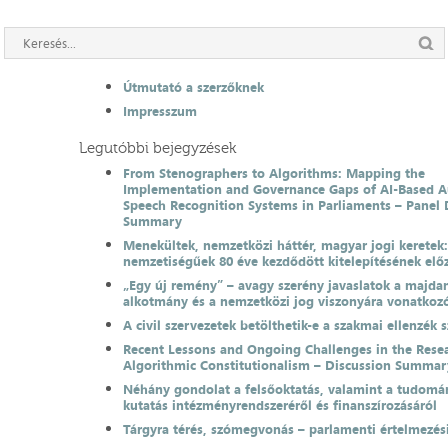
Útmutató a szerzőknek
Impresszum
Legutóbbi bejegyzések
From Stenographers to Algorithms: Mapping the
Implementation and Governance Gaps of AI-Based 
Speech Recognition Systems in Parliaments – Panel 
Summary
Menekültek, nemzetközi háttér, magyar jogi keretek
nemzetiségűek 80 éve kezdődött kitelepítésének el
„Egy új remény” – avagy szerény javaslatok a majda
alkotmány és a nemzetközi jog viszonyára vonatkoz
A civil szervezetek betölthetik-e a szakmai ellenzék 
Recent Lessons and Ongoing Challenges in the Resea
Algorithmic Constitutionalism – Discussion Summar
Néhány gondolat a felsőoktatás, valamint a tudomá
kutatás intézményrendszeréről és finanszírozásáról
Tárgyra térés, szómegvonás – parlamenti értelmezés