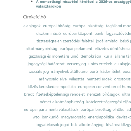
A nemzetiségi részvétel kérdései a 2026-os országgyű
választásokon
Címkefelhő
alapjogok
európai bíróság
európai bizottság
tagállami moz
diszkrimináció
európai központi bank
fogyasztóvéd
tisztességtelen szerződési feltétel
jogállamiság
belső 
alkotmánybíróság
európai parlament
előzetes döntéshozata
gazdasági és monetáris unió
demokrácia
kúria
állami t
jogegységi határozat
versenyjog
uniós értékek
eu alapjo
szociális jog
irányelvek átültetése
euró
kásler-ítélet
eusz
arányosság elve
választás
nemzeti érdek
oroszorsz
közös kereskedelempolitika
european convention of huma
brexit
fizetésképtelenségi rendelet
nemzeti bíróságok
ultra
német alkotmánybíróság
kötelezettségszegési eljár
európai parlamenti választások
európai bizottság elnöke
ad
wto
bankunió
magyarország
energiapolitika
devizak
fogyatékosok jogai
btk
alkotmányjog
fővárosi közgy