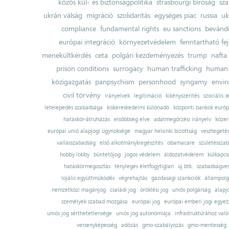
közös kül- és biztonságpolitika
strasbourgi bíróság
sza
ukrán válság
migráció
szolidaritás
egységes piac
russia
uk
compliance
fundamental rights
eu sanctions
bevándo
európai integráció
környezetvédelem
fenntartható fe
menekültkérdés
ceta
polgári kezdeményezés
trump
nafta
prison conditions
surrogacy
human trafficking
human 
közigazgatás
panpsychism
personhood
syngamy
envi
civil törvény
irányelvek
legitimáció
kikényszerítés
szociális d
letelepedés szabadsága
kiskereskedelmi különadó
központi bankok európ
hatáskör-átruházás
elsőbbség elve
adatmegőrzési irányelv
közer
európai unió alapjogi ügynoksége
magyar helsinki bizottság
vesztegeté
vallásszabadság
első alkotmánykiegészítés
obamacare
születésszab
hobby lobby
büntetőjog
jogos védelem
áldozatvédelem
külkapcs
hatáskörmegosztás
tényleges életfogytiglan
új btk.
szabadságves
lojális együttműködés
végrehajtás
gazdasági szankciók
állampolg
nemzetközi magánjog
családi jog
öröklési jog
uniós polgárság
alapj
személyek szabad mozgása
európai jog
európai emberi jogi egye
uniós jog sérthetetlensége
uniós jog autonómiája
infrastruktúrához val
versenyképesség
adózás
gmo-szabályozás
gmo-mentesség