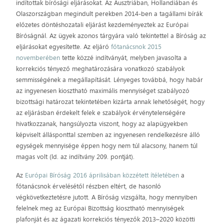
indítottak bírósági eljárásokat. Az Ausztriában, Hollandiában és
Olaszországban megindult perekben 2014-ben a tagállami bírák
előzetes döntéshozatali eljárást kezdeményeztek az Európai
Bíróságnál. Az ügyek azonos tárgyára való tekintettel a Bíróság az
eljárásokat egyesítette. Az eljáró
főtanácsnok 2015
novemberében
tette közzé indítványát, melyben javasolta a
korrekciós tényező meghatározására vonatkozó szabályok
semmisségének a megállapítását. Lényeges továbbá, hogy habár
az ingyenesen kiosztható maximális mennyiséget szabályozó
bizottsági határozat tekintetében kizárta annak lehetőségét, hogy
az eljárásban érdekelt felek e szabályok érvénytelenségére
hivatkozzanak, hangsúlyozta viszont, hogy az alapügyekben
képviselt állásponttal szemben az ingyenesen rendelkezésre álló
egységek mennyisége éppen hogy nem túl alacsony, hanem túl
magas volt (ld. az indítvány 209. pontját).
Az
Európai Bíróság 2016 áprilisában közzétett ítéletében
a
főtanácsnok érvelésétől részben eltért, de hasonló
végkövetkeztetésre jutott. A Bíróság vizsgálta, hogy mennyiben
felelnek meg az Európai Bizottság kiosztható mennyiségek
plafonját és az ágazati korrekciós tényezők 2013–2020 közötti