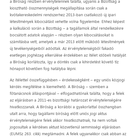
a Bíróság részben érvénytelennek találta, ugyanis a Bizottság a
kiosztható összmennyiségek megállapítása során csak a
kvótakereskedelmi rendszerhez 2013-ban csatlakozó új ipari
létesítmények kibocsátást vehette volna figyelembe. Ehhez képest
a kalkuláció során a Bizottság – a tagállamok által rendelkezésre
bocsátott adatok alapján – részben olyan kibocsátásokat is
számításba vett, amelyek a már 2013 előtt működő létesítmények
új tevékenységeiből adódtak. Az érvénytelenségből fakadó
esetleges joghézag elkerülése érdekében az ítélet időbeli hatályát
a Bíróság korlátozta, így a döntés csak a kihirdetést követő tíz
hónapot követően fog hatályba lépni.
Az ítélettel összefüggésben – érdekességként – egy uniós közjogi
kérdés megítélése is kiemelhető. A Bíróság – szemben a
főtanácsnok álláspontjával – elfogadhatónak találta, hogy a felek
az eljárásban a 2011-es bizottsági határozat érvénytelenségére
hivatkozzanak. A Bíróság a korábbi a gyakorlattal összhangban
utalt arra, hogy tagállami bíróság előtt uniós jogi aktus
érvénytelenségére felek akkor hivatkozhatnak, ha nem voltak
jogosultak a kérdéses aktust közvetlenül semmisségi eljárásban
(EUMSz 263. cikk) megtámadni. A felek ugyanakkor csak abban az