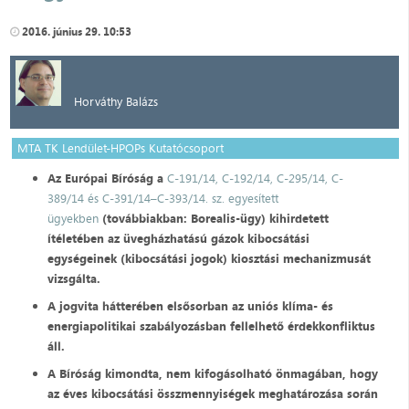
2016. június 29. 10:53
Horváthy Balázs
MTA TK Lendület-HPOPs Kutatócsoport
Az Európai Bíróság a
C-191/14, C-192/14, C-295/14, C-
389/14 és C-391/14–C-393/14. sz. egyesített
ügyekben
(továbbiakban: Borealis-ügy) kihirdetett
ítéletében az üvegházhatású gázok kibocsátási
egységeinek (kibocsátási jogok) kiosztási mechanizmusát
vizsgálta.
A jogvita hátterében elsősorban az uniós klíma- és
energiapolitikai szabályozásban fellelhető érdekkonfliktus
áll.
A Bíróság kimondta, nem kifogásolható önmagában, hogy
az éves kibocsátási összmennyiségek meghatározása során