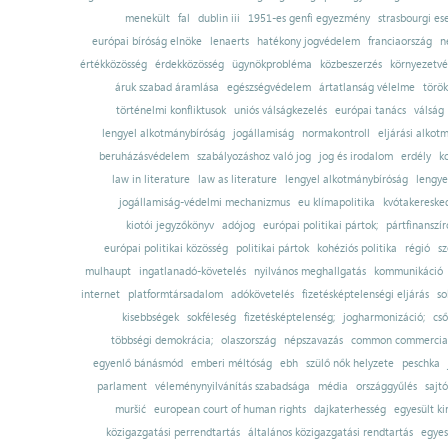
menekült
fal
dublin iii
1951-es genfi egyezmény
strasbourgi es
európai bíróság elnöke
lenaerts
hatékony jogvédelem
franciaország
n
értékközösség
érdekközösség
ügynökprobléma
közbeszerzés
környezetvé
áruk szabad áramlása
egészségvédelem
ártatlanság vélelme
török
történelmi konfliktusok
uniós válságkezelés
európai tanács
válság
lengyel alkotmánybíróság
jogállamiság
normakontroll
eljárási alkot
beruházásvédelem
szabályozáshoz való jog
jog és irodalom
erdély
k
law in literature
law as literature
lengyel alkotmánybíróság
lengye
jogállamiság-védelmi mechanizmus
eu klímapolitika
kvótakereske
kiotói jegyzőkönyv
adójog
európai politikai pártok;
pártfinanszír
európai politikai közösség
politikai pártok
kohéziós politika
régió
sz
mulhaupt
ingatlanadó-követelés
nyilvános meghallgatás
kommunikáció
internet
platformtársadalom
adókövetelés
fizetésképtelenségi eljárás
so
kisebbségek
sokféleség
fizetésképtelenség;
jogharmonizáció;
cső
többségi demokrácia;
olaszország
népszavazás
common commercial
egyenlő bánásmód
emberi méltóság
ebh
szülő nők helyzete
peschka
parlament
véleménynyilvánítás szabadsága
média
országgyűlés
sajt
muršić
european court of human rights
dajkaterhesség
egyesült ki
közigazgatási perrendtartás
általános közigazgatási rendtartás
egyes