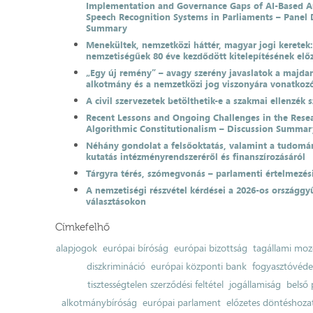
Implementation and Governance Gaps of AI-Based 
Speech Recognition Systems in Parliaments – Panel 
Summary
Menekültek, nemzetközi háttér, magyar jogi keretek
nemzetiségűek 80 éve kezdődött kitelepítésének el
„Egy új remény” – avagy szerény javaslatok a majda
alkotmány és a nemzetközi jog viszonyára vonatkoz
A civil szervezetek betölthetik-e a szakmai ellenzék 
Recent Lessons and Ongoing Challenges in the Resea
Algorithmic Constitutionalism – Discussion Summar
Néhány gondolat a felsőoktatás, valamint a tudomá
kutatás intézményrendszeréről és finanszírozásáról
Tárgyra térés, szómegvonás – parlamenti értelmezés
A nemzetiségi részvétel kérdései a 2026-os országgyű
választásokon
Címkefelhő
alapjogok
európai bíróság
európai bizottság
tagállami moz
diszkrimináció
európai központi bank
fogyasztóvéd
tisztességtelen szerződési feltétel
jogállamiság
belső 
alkotmánybíróság
európai parlament
előzetes döntéshozata