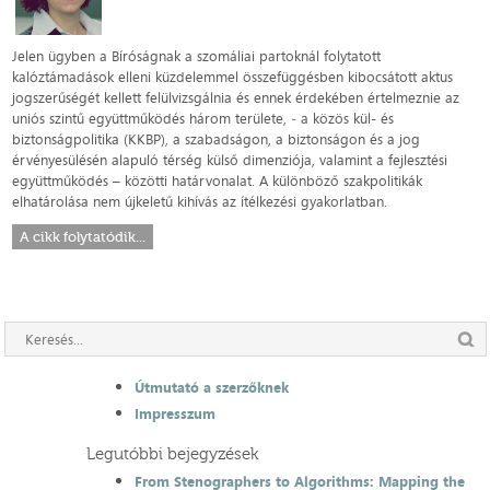
Jelen ügyben a Bíróságnak a szomáliai partoknál folytatott
kalóztámadások elleni küzdelemmel összefüggésben kibocsátott aktus
jogszerűségét kellett felülvizsgálnia és ennek érdekében értelmeznie az
uniós szintű együttműködés három területe, ‑ a közös kül- és
biztonságpolitika (KKBP), a szabadságon, a biztonságon és a jog
érvényesülésén alapuló térség külső dimenziója, valamint a fejlesztési
együttműködés – közötti határvonalat. A különböző szakpolitikák
elhatárolása nem újkeletű kihívás az ítélkezési gyakorlatban.
A cikk folytatódik...
Útmutató a szerzőknek
Impresszum
Legutóbbi bejegyzések
From Stenographers to Algorithms: Mapping the