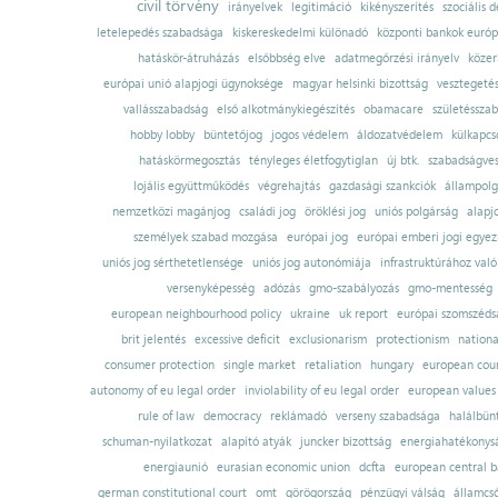
civil törvény
irányelvek
legitimáció
kikényszerítés
szociális d
letelepedés szabadsága
kiskereskedelmi különadó
központi bankok európ
hatáskör-átruházás
elsőbbség elve
adatmegőrzési irányelv
közer
európai unió alapjogi ügynoksége
magyar helsinki bizottság
vesztegeté
vallásszabadság
első alkotmánykiegészítés
obamacare
születésszab
hobby lobby
büntetőjog
jogos védelem
áldozatvédelem
külkapcs
hatáskörmegosztás
tényleges életfogytiglan
új btk.
szabadságves
lojális együttműködés
végrehajtás
gazdasági szankciók
állampolg
nemzetközi magánjog
családi jog
öröklési jog
uniós polgárság
alapj
személyek szabad mozgása
európai jog
európai emberi jogi egye
uniós jog sérthetetlensége
uniós jog autonómiája
infrastruktúrához val
versenyképesség
adózás
gmo-szabályozás
gmo-mentesség
european neighbourhood policy
ukraine
uk report
európai szomszédsá
brit jelentés
excessive deficit
exclusionarism
protectionism
nationa
consumer protection
single market
retaliation
hungary
european court
autonomy of eu legal order
inviolability of eu legal order
european values
rule of law
democracy
reklámadó
verseny szabadsága
halálbün
schuman-nyilatkozat
alapító atyák
juncker bizottság
energiahatékonysá
energiaunió
eurasian economic union
dcfta
european central 
german constitutional court
omt
görögország
pénzügyi válság
államcs