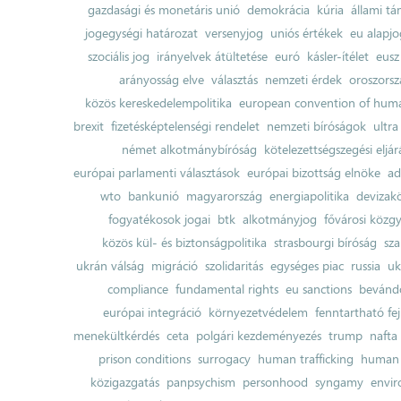
gazdasági és monetáris unió
demokrácia
kúria
állami t
jogegységi határozat
versenyjog
uniós értékek
eu alapjo
szociális jog
irányelvek átültetése
euró
kásler-ítélet
eusz
arányosság elve
választás
nemzeti érdek
oroszorsz
közös kereskedelempolitika
european convention of huma
brexit
fizetésképtelenségi rendelet
nemzeti bíróságok
ultra
német alkotmánybíróság
kötelezettségszegési eljár
európai parlamenti választások
európai bizottság elnöke
ad
wto
bankunió
magyarország
energiapolitika
devizak
fogyatékosok jogai
btk
alkotmányjog
fővárosi közgy
közös kül- és biztonságpolitika
strasbourgi bíróság
sza
ukrán válság
migráció
szolidaritás
egységes piac
russia
uk
compliance
fundamental rights
eu sanctions
bevándo
európai integráció
környezetvédelem
fenntartható fe
menekültkérdés
ceta
polgári kezdeményezés
trump
nafta
prison conditions
surrogacy
human trafficking
human 
közigazgatás
panpsychism
personhood
syngamy
envi