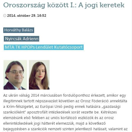
Oroszország között I.: A jogi keretek
2014. október 29. 16:52
Az ukrán válság 2014 márciusában fordulóponthoz érkezett, amikor egy
illegitimnek tartott népszavazást követően az Orosz Föderáció annektálta
a Krím-félszigetet, az Európai Unió pedig ennek hatására „gazdasági
szankcióként” aposztrofált intézkedések sorát vezette be. Kétrészes
elemzésünk első felében az uniós korlátozó eszközök és az orosz
ellenintézkedések jogi hátterét elemezzük, majd a következő
bejegyzésben a szankciók nemzeti szinten jelentkező hatásait, valamint az