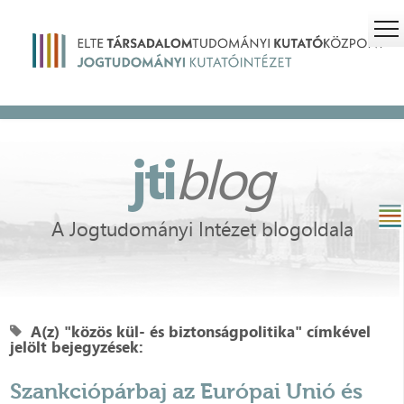
jti
blog
A Jogtudományi Intézet blogoldala
A(z) "közös kül- és biztonságpolitika" címkével
jelölt bejegyzések:
Szankciópárbaj az Európai Unió és