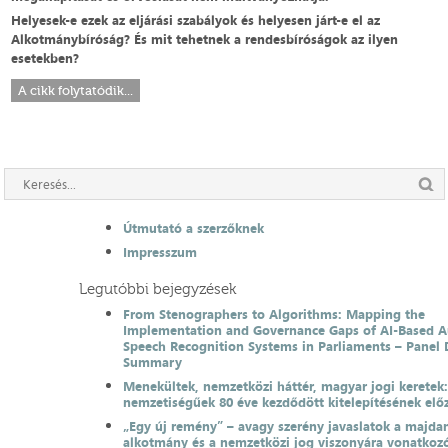
Helyesek-e ezek az eljárási szabályok és helyesen járt-e el az
Alkotmánybíróság? És mit tehetnek a rendesbíróságok az ilyen
esetekben?
A cikk folytatódik...
Útmutató a szerzőknek
Impresszum
Legutóbbi bejegyzések
From Stenographers to Algorithms: Mapping the
Implementation and Governance Gaps of AI-Based 
Speech Recognition Systems in Parliaments – Panel 
Summary
Menekültek, nemzetközi háttér, magyar jogi keretek
nemzetiségűek 80 éve kezdődött kitelepítésének el
„Egy új remény” – avagy szerény javaslatok a majda
alkotmány és a nemzetközi jog viszonyára vonatkoz