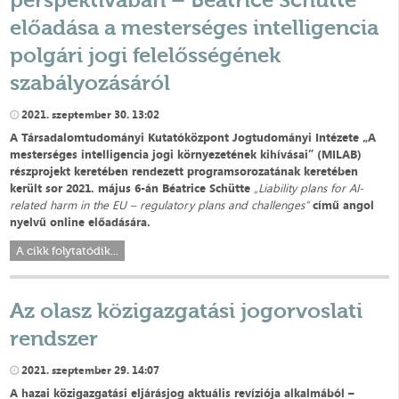
előadása a mesterséges intelligencia
polgári jogi felelősségének
szabályozásáról
2021. szeptember 30. 13:02
A Társadalomtudományi Kutatóközpont Jogtudományi Intézete „A
mesterséges intelligencia jogi környezetének kihívásai” (MILAB)
részprojekt keretében rendezett programsorozatának keretében
került sor 2021. május 6-án Béatrice Schütte
„
Liability plans for AI-
related harm in the EU – regulatory plans and challenges”
című angol
nyelvű online előadására.
A cikk folytatódik...
Az olasz közigazgatási jogorvoslati
rendszer
2021. szeptember 29. 14:07
A hazai közigazgatási eljárásjog aktuális revíziója alkalmából –