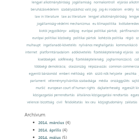
lengyel alkotmánybíróság
jogállamiság
normakontroll
eljárási alkot
beruházásvédelem
szabályozáshoz való jog
jog és irodalom
erdély
k
law in literature
law as literature
lengyel alkotmánybíróság
lengye
jogállamiság-védelmi mechanizmus
eu klímapolitika
kvótakereske
kiotói jegyzőkönyv
adójog
európai politikai pártok;
pártfinanszír
európai politikai közösség
politikai pártok
kohéziós politika
régió
sz
mulhaupt
ingatlanadó-követelés
nyilvános meghallgatás
kommunikáció
internet
platformtársadalom
adókövetelés
fizetésképtelenségi eljárás
so
kisebbségek
sokféleség
fizetésképtelenség;
jogharmonizáció;
cső
többségi demokrácia;
olaszország
népszavazás
common commercial
egyenlő bánásmód
emberi méltóság
ebh
szülő nők helyzete
peschka
parlament
véleménynyilvánítás szabadsága
média
országgyűlés
sajt
muršić
european court of human rights
dajkaterhesség
egyesült ki
közigazgatási perrendtartás
általános közigazgatási rendtartás
egyes
velencei bizottság
civil
felsőoktatás
lex ceu
közjogtudomány
zaklatás
Archívum
(4)
2014. március
(4)
2014. április
(5)
2014. május