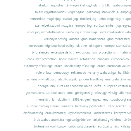
hatáskörmegosztás
tényleges életfogytiglan
új btk.
szabadságves
lojális együttműködés
végrehajtás
gazdasági szankciók
állampolg
nemzetközi magánjog
családi jog
öröklési jog
uniós polgárság
alapj
személyek szabad mozgása
európai jog
európai emberi jogi egye
uniós jog sérthetetlensége
uniós jog autonómiája
infrastruktúrához val
versenyképesség
adózás
gmo-szabályozás
gmo-mentesség
european neighbourhood policy
ukraine
uk report
európai szomszédsá
brit jelentés
excessive deficit
exclusionarism
protectionism
nationa
consumer protection
single market
retaliation
hungary
european court
autonomy of eu legal order
inviolability of eu legal order
european values
rule of law
democracy
reklámadó
verseny szabadsága
halálbün
schuman-nyilatkozat
alapító atyák
juncker bizottság
energiahatékonysá
energiaunió
eurasian economic union
dcfta
european central 
german constitutional court
omt
görögország
pénzügyi válság
államcs
menekült
fal
dublin iii
1951-es genfi egyezmény
strasbourgi es
európai bíróság elnöke
lenaerts
hatékony jogvédelem
franciaország
n
értékközösség
érdekközösség
ügynökprobléma
közbeszerzés
környezetvé
áruk szabad áramlása
egészségvédelem
ártatlanság vélelme
török
történelmi konfliktusok
uniós válságkezelés
európai tanács
válság