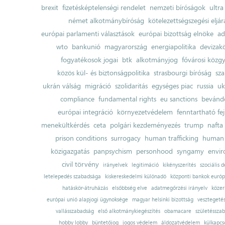
brexit
fizetésképtelenségi rendelet
nemzeti bíróságok
ultra
német alkotmánybíróság
kötelezettségszegési eljár
európai parlamenti választások
európai bizottság elnöke
ad
wto
bankunió
magyarország
energiapolitika
devizak
fogyatékosok jogai
btk
alkotmányjog
fővárosi közgy
közös kül- és biztonságpolitika
strasbourgi bíróság
sza
ukrán válság
migráció
szolidaritás
egységes piac
russia
uk
compliance
fundamental rights
eu sanctions
bevándo
európai integráció
környezetvédelem
fenntartható fe
menekültkérdés
ceta
polgári kezdeményezés
trump
nafta
prison conditions
surrogacy
human trafficking
human 
közigazgatás
panpsychism
personhood
syngamy
envi
civil törvény
irányelvek
legitimáció
kikényszerítés
szociális d
letelepedés szabadsága
kiskereskedelmi különadó
központi bankok európ
hatáskör-átruházás
elsőbbség elve
adatmegőrzési irányelv
közer
európai unió alapjogi ügynoksége
magyar helsinki bizottság
vesztegeté
vallásszabadság
első alkotmánykiegészítés
obamacare
születésszab
hobby lobby
büntetőjog
jogos védelem
áldozatvédelem
külkapcs