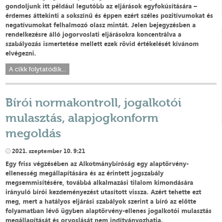
gondoljunk itt például legutóbb az eljárások egyfokúsítására –
érdemes áttekinti a sokszínű és éppen ezért széles pozitívumokat és
negatívumokat felhalmozó olasz mintát. Jelen bejegyzésben a
rendelkezésre álló jogorvoslati eljárásokra koncentrálva a
szabályozás ismertetése mellett ezek rövid értékelését kívánom
elvégezni.
A cikk folytatódik...
Bírói normakontroll, jogalkotói
mulasztás, alapjogkonform
megoldás
2021. szeptember 10. 9:21
Egy friss végzésében az Alkotmánybíróság egy alaptörvény-
ellenesség megállapítására és az érintett jogszabály
megsemmisítésére, továbbá alkalmazási tilalom kimondására
irányuló bírói kezdeményezést utasított vissza. Azért tehette ezt
meg, mert a hatályos eljárási szabályok szerint a bíró az előtte
folyamatban lévő ügyben alaptörvény-ellenes jogalkotói mulasztás
megállapítását és orvoslását nem indítványozhatja.