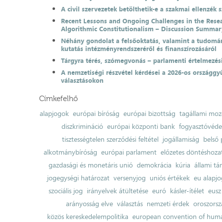
A civil szervezetek betölthetik-e a szakmai ellenzék 
Recent Lessons and Ongoing Challenges in the Resea
Algorithmic Constitutionalism – Discussion Summar
Néhány gondolat a felsőoktatás, valamint a tudomá
kutatás intézményrendszeréről és finanszírozásáról
Tárgyra térés, szómegvonás – parlamenti értelmezés
A nemzetiségi részvétel kérdései a 2026-os országgyű
választásokon
Címkefelhő
alapjogok
európai bíróság
európai bizottság
tagállami moz
diszkrimináció
európai központi bank
fogyasztóvéd
tisztességtelen szerződési feltétel
jogállamiság
belső 
alkotmánybíróság
európai parlament
előzetes döntéshozata
gazdasági és monetáris unió
demokrácia
kúria
állami t
jogegységi határozat
versenyjog
uniós értékek
eu alapjo
szociális jog
irányelvek átültetése
euró
kásler-ítélet
eusz
arányosság elve
választás
nemzeti érdek
oroszorsz
közös kereskedelempolitika
european convention of huma