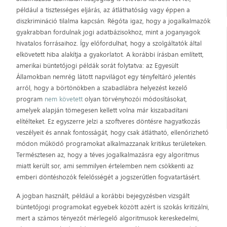
például a tisztességes eljárás, az átláthatóság vagy éppen a
diszkrimináció tilalma kapcsán. Régóta igaz, hogy a jogalkalmazók
gyakrabban fordulnak jogi adatbázisokhoz, mint a joganyagok
hivatalos forrásaihoz. Így előfordulhat, hogy a szolgáltatók által
elkövetett hiba alakítja a gyakorlatot. A korábbi írásban említett,
amerikai büntetőjogi példák sorát folytatva: az Egyesült
Államokban nemrég látott napvilágot egy tényfeltáró jelentés
arról, hogy a börtönökben a szabadlábra helyezést kezelő
program
nem követett
olyan törvényhozói módosításokat,
amelyek alapján tömegesen kellett volna már kiszabadítani
elítélteket. Ez egyszerre jelzi a szoftveres döntésre hagyatkozás
veszélyeit és annak fontosságát, hogy csak átlátható, ellenőrizhető
módon működő programokat alkalmazzanak kritikus területeken.
Természtesen az, hogy a téves jogalkalmazásra egy algoritmus
miatt került sor, ami semmilyen értelemben nem csökkenti az
emberi döntéshozók felelősségét a jogszerűtlen fogvatartásért.
A jogban használt, például a korábbi bejegyzésben vizsgált
büntetőjogi programokat egyebek között azért is szokás kritizálni,
mert a számos tényezőt mérlegelő algoritmusok kereskedelmi,