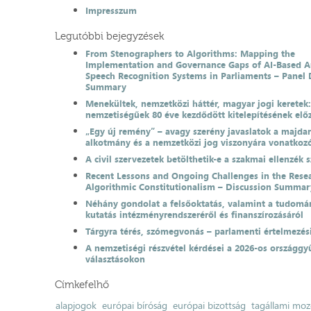
Impresszum
Legutóbbi bejegyzések
From Stenographers to Algorithms: Mapping the
Implementation and Governance Gaps of AI-Based 
Speech Recognition Systems in Parliaments – Panel 
Summary
Menekültek, nemzetközi háttér, magyar jogi keretek
nemzetiségűek 80 éve kezdődött kitelepítésének el
„Egy új remény” – avagy szerény javaslatok a majda
alkotmány és a nemzetközi jog viszonyára vonatkoz
A civil szervezetek betölthetik-e a szakmai ellenzék 
Recent Lessons and Ongoing Challenges in the Resea
Algorithmic Constitutionalism – Discussion Summar
Néhány gondolat a felsőoktatás, valamint a tudomá
kutatás intézményrendszeréről és finanszírozásáról
Tárgyra térés, szómegvonás – parlamenti értelmezés
A nemzetiségi részvétel kérdései a 2026-os országgyű
választásokon
Címkefelhő
alapjogok
európai bíróság
európai bizottság
tagállami moz