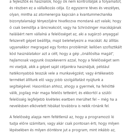
a fejlesztők és használók, hogy ők nem kontrollálják a folyamatot,
és részben ez a vállalkozás célja. Ez egyszerre téves és veszélyes,
olyan, mintha az atomenergia kapcsán a kvantummechanika
bizonytalansági tényezőjére hivatkozva mondaná azt valaki, hogy
ő csak beindítja a láncreakciót, vagy ha Schrödinger macskájának
haláláért nem vállalná a felelősséget az, aki a sugárzó anyaggal
felszerelt gépet beállítja, majd belehelyezni a macskát. Az állítás
ugyanakkor megragad egy fontos problémát: kellően szofisztikált
kód használatakor azt a célt, hogy a gép „önállósítsa magát”,
hajlamosak vagyunk összekeverni azzal, hogy a felelősséget sem
mi viseljük, akik a gépet saját céljainkra használjuk, például
hatékonyabbá tesszük vele a munkavégzést, vagy értékesebb
terméket állítunk elő vagy jobb szolgáltatást nyújtunk a
segítségével. Hasonlóan ahhoz, ahogy a gyermek, ha felnőtté
válik, jogilag már maga felelős tetteiért, és ekkortól a szülői
felelősség legfeljebb kivételes esetben merülhet fel – még ha a
nevelésben elkövetett hibákat továbbra is nekik rónánk fel.
A felelősség alapja nem feltétlenül az, hogy a programozó ki
tudja előre számítani, vagy akár csak pontosan érti, hogy milyen
lépésekben és milyen döntésre jut a program, mint inkább az,