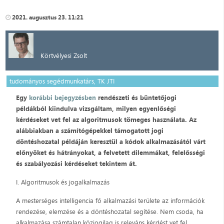
2021. augusztus 23. 11:21
Körtvélyesi Zsolt
tudományos segédmunkatárs, TK JTI
Egy
korábbi bejegyzésben
rendészeti és büntetőjogi
példákból kiindulva vizsgáltam, milyen egyenlőségi
kérdéseket vet fel az algoritmusok tömeges használata. Az
alábbiakban a számítógépekkel támogatott jogi
döntéshozatal példáján keresztül a kódok alkalmazásától várt
előnyöket és hátrányokat, a felvetett dilemmákat, felelősségi
és szabályozási kérdéseket tekintem át.
I. Algoritmusok és jogalkalmazás
A mesterséges intelligencia fő alkalmazási területe az információk
rendezése, elemzése és a döntéshozatal segítése. Nem csoda, ha
alkalmazása számtalan közjogilag is releváns kérdést vet fel,