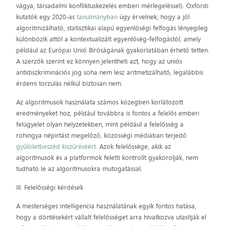
vágya, társadalmi konfliktuskezelés emberi mérlegeléssel). Oxfordi
kutatók egy 2020-as
tanulmányban
úgy érvelnek, hogy a jól
algoritmizálható, statisztikai alapú egyenlőségi felfogás lényegileg
különbözik attól a kontextualizált egyenlőség-felfogástól, amely
például az Európai Unió Bíróságának gyakorlatában érhető tetten.
A szerzők szerint ez könnyen jelentheti azt, hogy az uniós
antidiszkriminációs jog soha nem lesz aritmetizálható, legalábbis
érdemi torzulás nélkül biztosan nem.
Az algoritmusok használata számos közegben korlátozott
eredményeket hoz, például továbbra is fontos a felelős emberi
felügyelet olyan helyzetekben, mint például a felelősség a
rohingya népirtást megelőző, közösségi médiában terjedő
gyűlöletbeszéd kiszűréséért
. Azok felelőssége, akik az
algoritmusok és a platformok feletti kontrollt gyakorolják, nem
tudható le az algoritmusokra mutogatással.
III. Felelősségi kérdések
A mesterséges intelligencia használatának egyik fontos hatása,
hogy a döntésekért vállalt felelősséget arra hivatkozva utasítják el