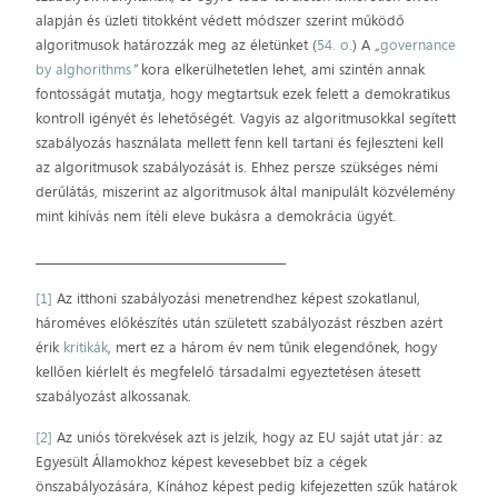
alapján és üzleti titokként védett módszer szerint működő
algoritmusok határozzák meg az életünket (
54. o.
) A
„
governance
by alghorithms
”
kora elkerülhetetlen lehet, ami szintén annak
fontosságát mutatja, hogy megtartsuk ezek felett a demokratikus
kontroll igényét és lehetőségét. Vagyis az algoritmusokkal segített
szabályozás használata mellett fenn kell tartani és fejleszteni kell
az algoritmusok szabályozását is. Ehhez persze szükséges némi
derűlátás, miszerint az algoritmusok által manipulált közvélemény
mint kihívás nem ítéli eleve bukásra a demokrácia ügyét.
_____________________________________________
[1]
Az itthoni szabályozási menetrendhez képest szokatlanul,
hároméves előkészítés után született szabályozást részben azért
érik
kritikák
, mert ez a három év nem tűnik elegendőnek, hogy
kellően kiérlelt és megfelelő társadalmi egyeztetésen átesett
szabályozást alkossanak.
[2]
Az uniós törekvések azt is jelzik, hogy az EU saját utat jár: az
Egyesült Államokhoz képest kevesebbet bíz a cégek
önszabályozására, Kínához képest pedig kifejezetten szűk határok