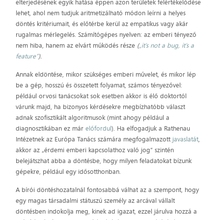
elterjedésének egyik hatása éppen azon területek felértékelődése
lehet, ahol nem tudjuk aritmetizálható módon leírni a helyes
döntés kritériumait, és előtérbe kerül az empatikus vagy akár
rugalmas mérlegelés. Számítógépes nyelven: az emberi tényező
nem hiba, hanem az elvárt működés része
(
„it’s not a bug, it’s a
feature”
).
Annak eldöntése, mikor szükséges emberi művelet, és mikor lép
be a gép, hosszú és összetett folyamat, számos tényezővel:
például orvosi tanácsokat sok esetben akkor is élő doktortól
várunk majd, ha bizonyos kérdésekre megbízhatóbb választ
adnak szofisztikált algoritmusok (mint ahogy például a
diagnosztikában ez már
előfordul
). Ha elfogadjuk a Rathenau
Intézetnek az Európa Tanács számára megfogalmazott
javaslatát
,
akkor az „érdemi emberi kapcsolathoz való jog” szintén
belejátszhat abba a döntésbe, hogy milyen feladatokat bízunk
gépekre, például egy idősotthonban.
A bírói döntéshozatalnál fontosabbá válhat az a szempont, hogy
egy magas társadalmi státuszú személy az arcával vállalt
döntésben indokolja meg, kinek ad igazat, ezzel járulva hozzá a