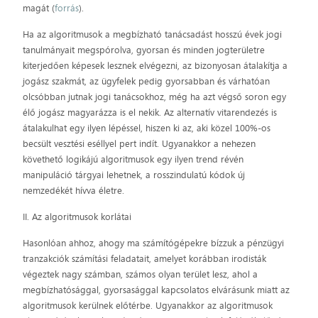
magát (
forrás
).
Ha az algoritmusok a megbízható tanácsadást hosszú évek jogi
tanulmányait megspórolva, gyorsan és minden jogterületre
kiterjedően képesek lesznek elvégezni, az bizonyosan átalakítja a
jogász szakmát, az ügyfelek pedig gyorsabban és várhatóan
olcsóbban jutnak jogi tanácsokhoz, még ha azt végső soron egy
élő jogász magyarázza is el nekik. Az alternatív vitarendezés is
átalakulhat egy ilyen lépéssel, hiszen ki az, aki közel 100%-os
becsült vesztési eséllyel pert indít. Ugyanakkor a nehezen
követhető logikájú algoritmusok egy ilyen trend révén
manipuláció tárgyai lehetnek, a rosszindulatú kódok új
nemzedékét hívva életre.
II. Az algoritmusok korlátai
Hasonlóan ahhoz, ahogy ma számítógépekre bízzuk a pénzügyi
tranzakciók számítási feladatait, amelyet korábban irodisták
végeztek nagy számban, számos olyan terület lesz, ahol a
megbízhatósággal, gyorsasággal kapcsolatos elvárásunk miatt az
algoritmusok kerülnek előtérbe. Ugyanakkor az algoritmusok