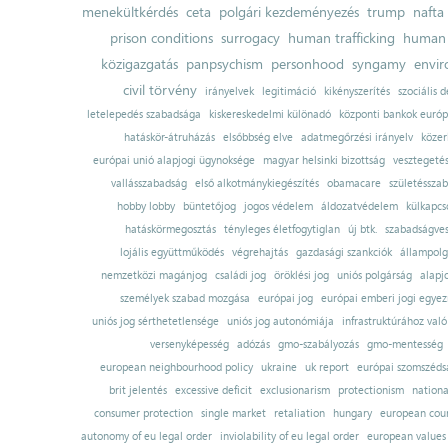
menekültkérdés
ceta
polgári kezdeményezés
trump
nafta
prison conditions
surrogacy
human trafficking
human 
közigazgatás
panpsychism
personhood
syngamy
envi
civil törvény
irányelvek
legitimáció
kikényszerítés
szociális d
letelepedés szabadsága
kiskereskedelmi különadó
központi bankok európ
hatáskör-átruházás
elsőbbség elve
adatmegőrzési irányelv
közer
európai unió alapjogi ügynoksége
magyar helsinki bizottság
vesztegeté
vallásszabadság
első alkotmánykiegészítés
obamacare
születésszab
hobby lobby
büntetőjog
jogos védelem
áldozatvédelem
külkapcs
hatáskörmegosztás
tényleges életfogytiglan
új btk.
szabadságves
lojális együttműködés
végrehajtás
gazdasági szankciók
állampolg
nemzetközi magánjog
családi jog
öröklési jog
uniós polgárság
alapj
személyek szabad mozgása
európai jog
európai emberi jogi egye
uniós jog sérthetetlensége
uniós jog autonómiája
infrastruktúrához val
versenyképesség
adózás
gmo-szabályozás
gmo-mentesség
european neighbourhood policy
ukraine
uk report
európai szomszédsá
brit jelentés
excessive deficit
exclusionarism
protectionism
nationa
consumer protection
single market
retaliation
hungary
european court
autonomy of eu legal order
inviolability of eu legal order
european values