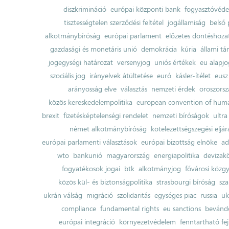
diszkrimináció
európai központi bank
fogyasztóvéd
tisztességtelen szerződési feltétel
jogállamiság
belső 
alkotmánybíróság
európai parlament
előzetes döntéshozata
gazdasági és monetáris unió
demokrácia
kúria
állami t
jogegységi határozat
versenyjog
uniós értékek
eu alapjo
szociális jog
irányelvek átültetése
euró
kásler-ítélet
eusz
arányosság elve
választás
nemzeti érdek
oroszorsz
közös kereskedelempolitika
european convention of huma
brexit
fizetésképtelenségi rendelet
nemzeti bíróságok
ultra
német alkotmánybíróság
kötelezettségszegési eljár
európai parlamenti választások
európai bizottság elnöke
ad
wto
bankunió
magyarország
energiapolitika
devizak
fogyatékosok jogai
btk
alkotmányjog
fővárosi közgy
közös kül- és biztonságpolitika
strasbourgi bíróság
sza
ukrán válság
migráció
szolidaritás
egységes piac
russia
uk
compliance
fundamental rights
eu sanctions
bevándo
európai integráció
környezetvédelem
fenntartható fe