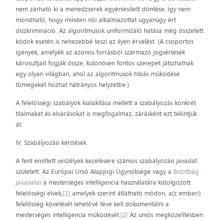
nem zárható ki a menedzserek egyéniesített döntése, így nem
mondható, hogy minden női alkalmazottat ugyanúgy ért
diszkrimináció. Az algoritmusok uniformizáló hatása még összetett
kódok esetén is nehezebbé teszi az ilyen érvelést. (A csoportos
igények, amelyek az azonos forrásból származó jogsértések
károsultjait fogják össze, különösen fontos szerepet játszhatnak
egy olyan világban, ahol az algoritmusok hibás működése
tömegeket hozhat hátrányos helyzetbe.)
A felelősségi szabályok kialakítása mellett a szabályozás konkrét
tilalmakat és elvárásokat is megfogalmaz, zárásként ezt tekintjük
át.
IV. Szabályozási kérdések
A fent említett veszélyek kezelésére számos szabályozási javaslat
született. Az Európai Unió Alapjogi Ügynöksége vagy a
Bizottság
javaslatai
a mesterséges intelligencia használatára kidolgozott
felelősségi elvek,
[1]
amelyek szerint átlátható módon, a(z emberi)
felelősség követését lehetővé téve kell dokumentálni a
mesterséges intelligencia működését.
[2]
Az uniós megközelítésben