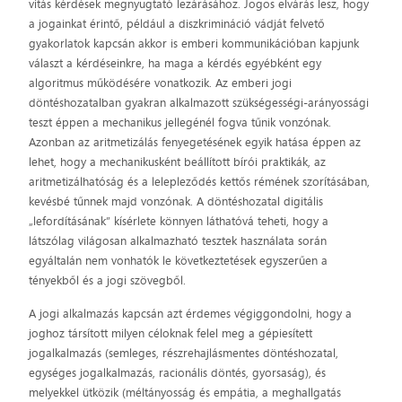
vitás kérdések megnyugtató lezárásához. Jogos elvárás lesz, hogy
a jogainkat érintő, például a diszkrimináció vádját felvető
gyakorlatok kapcsán akkor is emberi kommunikációban kapjunk
választ a kérdéseinkre, ha maga a kérdés egyébként egy
algoritmus működésére vonatkozik. Az emberi jogi
döntéshozatalban gyakran alkalmazott szükségességi-arányossági
teszt éppen a mechanikus jellegénél fogva tűnik vonzónak.
Azonban az aritmetizálás fenyegetésének egyik hatása éppen az
lehet, hogy a mechanikusként beállított bírói praktikák, az
aritmetizálhatóság és a lelepleződés kettős rémének szorításában,
kevésbé tűnnek majd vonzónak. A döntéshozatal digitális
„lefordításának” kísérlete könnyen láthatóvá teheti, hogy a
látszólag világosan alkalmazható tesztek használata során
egyáltalán nem vonhatók le következtetések egyszerűen a
tényekből és a jogi szövegből.
A jogi alkalmazás kapcsán azt érdemes végiggondolni, hogy a
joghoz társított milyen céloknak felel meg a gépiesített
jogalkalmazás (semleges, részrehajlásmentes döntéshozatal,
egységes jogalkalmazás, racionális döntés, gyorsaság), és
melyekkel ütközik (méltányosság és empátia, a meghallgatás