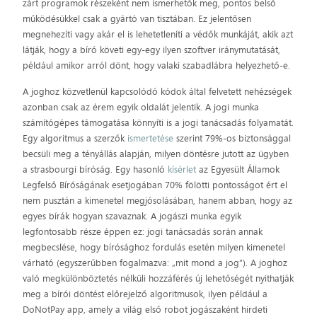
zárt programok részeként nem ismerhetők meg, pontos belső
működésükkel csak a gyártó van tisztában. Ez jelentősen
megnehezíti vagy akár el is lehetetleníti a védők munkáját, akik azt
látják, hogy a bíró követi egy-egy ilyen szoftver iránymutatását,
például amikor arról dönt, hogy valaki szabadlábra helyezhető-e.
A joghoz közvetlenül kapcsolódó kódok által felvetett nehézségek
azonban csak az érem egyik oldalát jelentik. A jogi munka
számítógépes támogatása könnyíti is a jogi tanácsadás folyamatát.
Egy algoritmus a szerzők
ismertetése
szerint 79%-os biztonsággal
becsüli meg a tényállás alapján, milyen döntésre jutott az ügyben
a strasbourgi bíróság. Egy hasonló
kísérlet
az Egyesült Államok
Legfelső Bíróságának esetjogában 70% fölötti pontosságot ért el
nem pusztán a kimenetel megjósolásában, hanem abban, hogy az
egyes bírák hogyan szavaznak. A jogászi munka egyik
legfontosabb része éppen ez: jogi tanácsadás során annak
megbecslése, hogy bírósághoz fordulás esetén milyen kimenetel
várható (egyszerűbben fogalmazva: „mit mond a jog”). A joghoz
való megkülönböztetés nélküli hozzáférés új lehetőségét nyithatják
meg a bírói döntést előrejelző algoritmusok, ilyen például a
DoNotPay app, amely a világ első robot jogászaként hirdeti