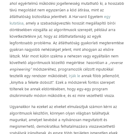
ahol egyértelmű működési jogellenesség mutatható ki, a hosszabb
távú megoldást nem egyszerűen a kód átírása, mint az
átláthatóság biztosítása jelentheti. A Harvard Egyetem
egy
kutatása
, amely a szabadságvesztés hosszát megállapító bírói
döntésekben vizsgálta az algoritmusok szerepét, például arra
következtetésre jut, hogy az átláthatatlanság az egyik
legfontosabb probléma. Az átláthatóság gyakorlati megteremtése
gyakran nagyobb nehézséget jelent, mint ahogyan az elsőre
látszik. Már most külön szakma a nehezen vagy egyáltalán nem
követhető algoritmusok közelítő megértése: hasonlóan a
„reverse
engineering”
módszeréhez, programozók célzott inputokkal
tesztelik egy rendszer működését,
írják le
annak főbb jellemzőit,
„kinyitva a fekete dobozt”. Ezek a módszerek fontos szerepet
töltenek be annak eldöntésében, hogy egy-egy program
diszkriminatív módon működik-e, és ez mire vezethető vissza.
Ugyanakkor ha ezeket az elveket elmulasztjuk számon kérni az
algoritmusok készítőin, könnyen olyan világban találhatjuk
magunkat, amelyet kevésbé a nyilvánosan megvitatott és
megismerhető, demokratikus felhatalmazásra visszavezethető
szabályok irányítanak, és egyre több területen ismeretlen elvek