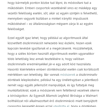
hogy bármelyik ponton közbe tud lépni, és módosítani tud a
működésén. Emberi csoportok vezetésénél sincs ez másképp egy
vezetői felelősség esetén, sőt, akár az egyén szintjén is felvethető,
mennyiben vagyunk tisztában a minket irányító impulzusok
működésével – ez általánosságban mégsem zárja ki az egyéni
felelősséget.
Ezzel együtt igaz lehet, hogy például az algoritmusok által
közvetített diszkriminációt nehezebb lesz észlelni, hiszen ezek
kapcsán kevésbé igazítanak el a megérzéseink. Hozzátehetjük,
hogy a széles körben használt algoritmusok esetén ugyanakkor
több lehetőség lesz annak tesztelésére is, hogy valóban
diszkriminatív eredményekkel jár-e egy adott kód használata.
Hasonló kísérletekre emberi döntéshozatal esetén csak korlátozott
mértékben van lehetőség. Bár vannak
módszerek
a diszkriminatív
döntések leleplezésére, például ha egy önéletrajzban a jelentkező
nemét vagy egyéb jellemzőit manipuláljuk, és így futtatjuk meg
munkáltatóknál, ezek a módszerek nem feltétlenül vezetnek sikerre
a bíróságokon. Az Egyesült Államok Legfelső Bírósága a Walmart
bolthálózat női alkalmazottait érő diszkrimináció miatt benyújtott
csoportos keresetét éppen azzal
utasította el
, hogy a döntésben