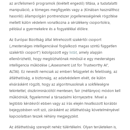
az arcfelismerő programok (kivételt engedő) tiltása, a tudatalatti
manipuláció, a tömeges megfigyelés vagy a (Kínában használthoz
hasonló) állampolgári pontrendszer jogellenességének rögzítése
mellett külön védelem vonatkozna a sérülékeny csoportokra,
például a gyermekekre és a fogyatékkal élőkre.
Az Európai Bizottság által létrehozott szakértői csoport
(„mesterséges intelligenciával foglalkozó magas szintű független
szakértői csoport”) kidolgozott egy
listát
, amely alapján
ellenőrizhető, hogy megbízhatónak minősül-e egy mesterséges
intelligencia működése („Assessment List for Trustworthy AI”,
ALTAI). Ez nevesíti nemcsak az emberi felügyelet és felelősség, az
átláthatóság, a biztonság, az adatvédelem elvét, de külön
elvárásként rögzíti, hogy az algoritmusoknak a sokféleségre
tekintettel, diszkriminációtól mentesen, fair (méltányos) módon kell
működniük, figyelemmel a társadalmi környezetre. Mivel a
legtöbb kérdésről ebben vagy az írás elején hivatkozott korábbi
bejegyzésben volt szó, zárásként az átláthatóság követelményével
kapcsolatban teszek néhány megjegyzést.
Az átláthatóság szerepét nehéz túlértékelni. Olyan területeken is,