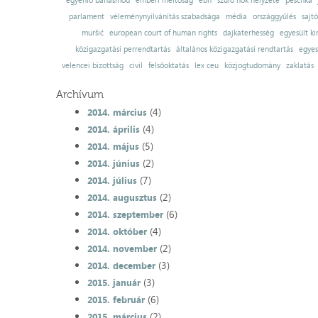
egyenlő bánásmód
emberi méltóság
ebh
szülő nők helyzete
peschka
parlament
véleménynyilvánítás szabadsága
média
országgyűlés
sajt
muršić
european court of human rights
dajkaterhesség
egyesült ki
közigazgatási perrendtartás
általános közigazgatási rendtartás
egyes
velencei bizottság
civil
felsőoktatás
lex ceu
közjogtudomány
zaklatás
Archívum
(4)
2014. március
(4)
2014. április
(5)
2014. május
(2)
2014. június
(7)
2014. július
(2)
2014. augusztus
(6)
2014. szeptember
(4)
2014. október
(2)
2014. november
(3)
2014. december
(3)
2015. január
(6)
2015. február
(2)
2015. március