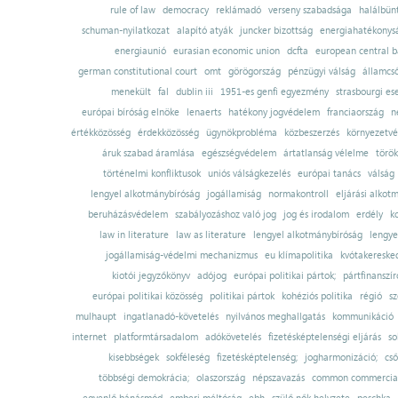
rule of law
democracy
reklámadó
verseny szabadsága
halálbün
schuman-nyilatkozat
alapító atyák
juncker bizottság
energiahatékonysá
energiaunió
eurasian economic union
dcfta
european central 
german constitutional court
omt
görögország
pénzügyi válság
államcs
menekült
fal
dublin iii
1951-es genfi egyezmény
strasbourgi es
európai bíróság elnöke
lenaerts
hatékony jogvédelem
franciaország
n
értékközösség
érdekközösség
ügynökprobléma
közbeszerzés
környezetvé
áruk szabad áramlása
egészségvédelem
ártatlanság vélelme
török
történelmi konfliktusok
uniós válságkezelés
európai tanács
válság
lengyel alkotmánybíróság
jogállamiság
normakontroll
eljárási alkot
beruházásvédelem
szabályozáshoz való jog
jog és irodalom
erdély
k
law in literature
law as literature
lengyel alkotmánybíróság
lengye
jogállamiság-védelmi mechanizmus
eu klímapolitika
kvótakereske
kiotói jegyzőkönyv
adójog
európai politikai pártok;
pártfinanszír
európai politikai közösség
politikai pártok
kohéziós politika
régió
sz
mulhaupt
ingatlanadó-követelés
nyilvános meghallgatás
kommunikáció
internet
platformtársadalom
adókövetelés
fizetésképtelenségi eljárás
so
kisebbségek
sokféleség
fizetésképtelenség;
jogharmonizáció;
cső
többségi demokrácia;
olaszország
népszavazás
common commercial