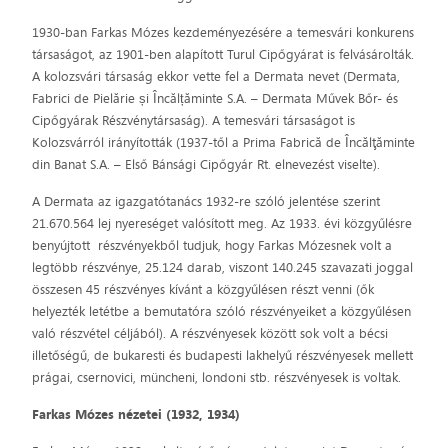
1930-ban Farkas Mózes kezdeményezésére a temesvári konkurens
társaságot, az 1901-ben alapított Turul Cipőgyárat is felvásárolták.
A kolozsvári társaság ekkor vette fel a Dermata nevet (Dermata,
Fabrici de Pielărie și Încălțăminte S.A. – Dermata Művek Bőr- és
Cipőgyárak Részvénytársaság). A temesvári társaságot is
Kolozsvárról irányították (1937-től a Prima Fabrică de Încălţăminte
din Banat S.A. – Első Bánsági Cipőgyár Rt. elnevezést viselte).
A Dermata az igazgatótanács 1932-re szóló jelentése szerint
21.670.564 lej nyereséget valósított meg. Az 1933. évi közgyűlésre
benyújtott részvényekből tudjuk, hogy Farkas Mózesnek volt a
legtöbb részvénye, 25.124 darab, viszont 140.245 szavazati joggal
összesen 45 részvényes kívánt a közgyűlésen részt venni (ők
helyezték letétbe a bemutatóra szóló részvényeiket a közgyűlésen
való részvétel céljából). A részvényesek között sok volt a bécsi
illetőségű, de bukaresti és budapesti lakhelyű részvényesek mellett
prágai, csernovici, müncheni, londoni stb. részvényesek is voltak.
Farkas Mózes nézetei (1932, 1934)