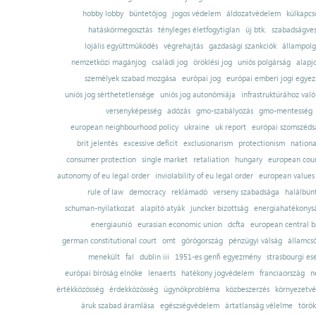
hobby lobby
büntetőjog
jogos védelem
áldozatvédelem
külkapcs
hatáskörmegosztás
tényleges életfogytiglan
új btk.
szabadságves
lojális együttműködés
végrehajtás
gazdasági szankciók
állampolg
nemzetközi magánjog
családi jog
öröklési jog
uniós polgárság
alapj
személyek szabad mozgása
európai jog
európai emberi jogi egye
uniós jog sérthetetlensége
uniós jog autonómiája
infrastruktúrához val
versenyképesség
adózás
gmo-szabályozás
gmo-mentesség
european neighbourhood policy
ukraine
uk report
európai szomszédsá
brit jelentés
excessive deficit
exclusionarism
protectionism
nationa
consumer protection
single market
retaliation
hungary
european court
autonomy of eu legal order
inviolability of eu legal order
european values
rule of law
democracy
reklámadó
verseny szabadsága
halálbün
schuman-nyilatkozat
alapító atyák
juncker bizottság
energiahatékonysá
energiaunió
eurasian economic union
dcfta
european central 
german constitutional court
omt
görögország
pénzügyi válság
államcs
menekült
fal
dublin iii
1951-es genfi egyezmény
strasbourgi es
európai bíróság elnöke
lenaerts
hatékony jogvédelem
franciaország
n
értékközösség
érdekközösség
ügynökprobléma
közbeszerzés
környezetvé
áruk szabad áramlása
egészségvédelem
ártatlanság vélelme
török