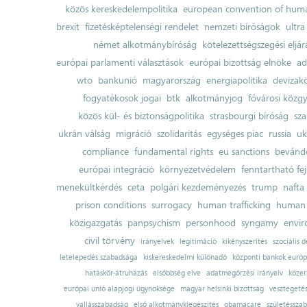
közös kereskedelempolitika
european convention of huma
brexit
fizetésképtelenségi rendelet
nemzeti bíróságok
ultra
német alkotmánybíróság
kötelezettségszegési eljár
európai parlamenti választások
európai bizottság elnöke
ad
wto
bankunió
magyarország
energiapolitika
devizak
fogyatékosok jogai
btk
alkotmányjog
fővárosi közgy
közös kül- és biztonságpolitika
strasbourgi bíróság
sza
ukrán válság
migráció
szolidaritás
egységes piac
russia
uk
compliance
fundamental rights
eu sanctions
bevándo
európai integráció
környezetvédelem
fenntartható fe
menekültkérdés
ceta
polgári kezdeményezés
trump
nafta
prison conditions
surrogacy
human trafficking
human 
közigazgatás
panpsychism
personhood
syngamy
envi
civil törvény
irányelvek
legitimáció
kikényszerítés
szociális d
letelepedés szabadsága
kiskereskedelmi különadó
központi bankok európ
hatáskör-átruházás
elsőbbség elve
adatmegőrzési irányelv
közer
európai unió alapjogi ügynoksége
magyar helsinki bizottság
vesztegeté
vallásszabadság
első alkotmánykiegészítés
obamacare
születésszab