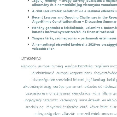
„Egy új remény” – avagy szerény javaslatok a majda
alkotmány és a nemzetközi jog viszonyára vonatkoz
A civil szervezetek betölthetik-e a szakmai ellenzék 
Recent Lessons and Ongoing Challenges in the Resea
Algorithmic Constitutionalism – Discussion Summar
Néhány gondolat a felsőoktatás, valamint a tudomá
kutatás intézményrendszeréről és finanszírozásáról
Tárgyra térés, szómegvonás – parlamenti értelmezés
A nemzetiségi részvétel kérdései a 2026-os országgyű
választásokon
Címkefelhő
alapjogok
európai bíróság
európai bizottság
tagállami moz
diszkrimináció
európai központi bank
fogyasztóvéd
tisztességtelen szerződési feltétel
jogállamiság
belső 
alkotmánybíróság
európai parlament
előzetes döntéshozata
gazdasági és monetáris unió
demokrácia
kúria
állami t
jogegységi határozat
versenyjog
uniós értékek
eu alapjo
szociális jog
irányelvek átültetése
euró
kásler-ítélet
eusz
arányosság elve
választás
nemzeti érdek
oroszorsz