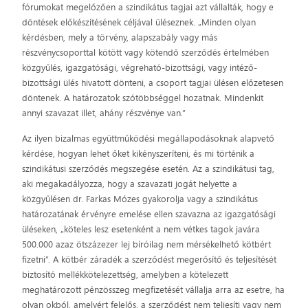
fórumokat megelőzően a szindikátus tagjai azt vállalták, hogy e
döntések előkészítésének céljával üléseznek. „Minden olyan
kérdésben, mely a törvény, alapszabály vagy más
részvénycsoporttal kötött vagy kötendő szerződés értelmében
közgyűlés, igazgatósági, végreható-bizottsági, vagy intéző-
bizottsági ülés hivatott dönteni, a csoport tagjai ülésen előzetesen
döntenek. A határozatok szótöbbséggel hozatnak. Mindenkit
annyi szavazat illet, ahány részvénye van.”
Az ilyen bizalmas együttműködési megállapodásoknak alapvető
kérdése, hogyan lehet őket kikényszeríteni, és mi történik a
szindikátusi szerződés megszegése esetén. Az a szindikátusi tag,
aki megakadályozza, hogy a szavazati jogát helyette a
közgyűlésen dr. Farkas Mózes gyakorolja vagy a szindikátus
határozatának érvényre emelése ellen szavazna az igazgatósági
üléseken, „köteles lesz esetenként a nem vétkes tagok javára
500.000 azaz ötszázezer lej bíróilag nem mérsékelhető kötbért
fizetni”. A kötbér záradék a szerződést megerősítő és teljesítését
biztosító mellékkötelezettség, amelyben a kötelezett
meghatározott pénzösszeg megfizetését vállalja arra az esetre, ha
olyan okból, amelyért felelős, a szerződést nem teljesíti vagy nem