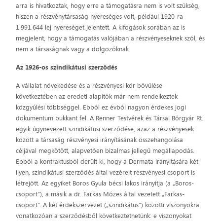
arra is hivatkoztak, hogy erre a támogatásra nem is volt szükség,
hiszen a részvénytársaság nyereséges volt, például 1920-ra
1.991.644 lej nyereséget jelentett. A kifogások sorában az is
megjelent, hogy a támogatás valójában a részvényeseknek szól, és
nem a társaságnak vagy a dolgozóknak.
Az 1926-os szindikátusi szerződés
A vállalat növekedése és a részvényesi kör bővülése
következtében az eredeti alapítók már nem rendelkeztek
közgyűlési többséggel. Ebből ez évből nagyon érdekes jogi
dokumentum bukkant fel. A Renner Testvérek és Társai Bőrgyár Rt.
egyik úgynevezett szindikátusi szerződése, azaz a részvényesek
között a társaság részvényesi irányításának összehangolása
céljával megkötött, alapvetően bizalmas jellegű megállapodás.
Ebből a kontraktusból derült ki, hogy a Dermata irányítására két
ilyen, szindikátusi szerződés által vezérelt részvényesi csoport is
létrejött. Az egyiket Boros Gyula bécsi lakos irányítja (a „Boros-
csoport”), a másik a dr. Farkas Mózes által vezetett „Farkas-
csoport”. A két érdekszervezet („szindikátus”) közötti viszonyokra
vonatkozóan a szerződésből következtethetünk: e viszonyokat