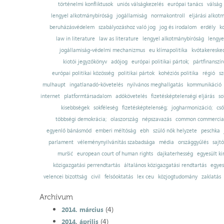
történelmi konfliktusok
uniós válságkezelés
európai tanács
válság
lengyel alkotmánybíróság
jogállamiság
normakontroll
eljárási alkot
beruházásvédelem
szabályozáshoz való jog
jog és irodalom
erdély
k
law in literature
law as literature
lengyel alkotmánybíróság
lengye
jogállamiság-védelmi mechanizmus
eu klímapolitika
kvótakereske
kiotói jegyzőkönyv
adójog
európai politikai pártok;
pártfinanszír
európai politikai közösség
politikai pártok
kohéziós politika
régió
sz
mulhaupt
ingatlanadó-követelés
nyilvános meghallgatás
kommunikáció
internet
platformtársadalom
adókövetelés
fizetésképtelenségi eljárás
so
kisebbségek
sokféleség
fizetésképtelenség;
jogharmonizáció;
cső
többségi demokrácia;
olaszország
népszavazás
common commercial
egyenlő bánásmód
emberi méltóság
ebh
szülő nők helyzete
peschka
parlament
véleménynyilvánítás szabadsága
média
országgyűlés
sajt
muršić
european court of human rights
dajkaterhesség
egyesült ki
közigazgatási perrendtartás
általános közigazgatási rendtartás
egyes
velencei bizottság
civil
felsőoktatás
lex ceu
közjogtudomány
zaklatás
Archívum
(4)
2014. március
(4)
2014. április