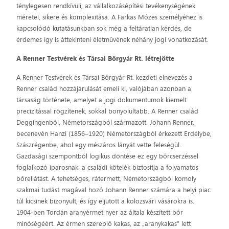
ténylegesen rendkívüli, az vállalkozásépítési tevékenységének
méretei, sikere és komplexitása. A Farkas Mózes személyéhez is
kapcsolódó kutatásunkban sok még a feltáratlan kérdés, de
érdemes így is áttekinteni életművének néhány jogi vonatkozását.
A Renner Testvérek és Társai Bőrgyár Rt. létrejötte
A Renner Testvérek és Társai Bőrgyár Rt. kezdeti elnevezés a
Renner család hozzájárulását emeli ki, valójában azonban a
társaság története, amelyet a jogi dokumentumok kiemelt
precizitással rögzítenek, sokkal bonyolultabb. A Renner család
Deggingenből, Németországból származott. Johann Renner,
becenevén Hanzi (1856–1920) Németországból érkezett Erdélybe,
Szászrégenbe, ahol egy mészáros lányát vette feleségül.
Gazdasági szempontból logikus döntése ez egy bőrcserzéssel
foglalkozó iparosnak: a családi kötelék biztosítja a folyamatos
bőrellátást. A tehetséges, rátermett, Németországból komoly
szakmai tudást magával hozó Johann Renner számára a helyi piac
túl kicsinek bizonyult, és így eljutott a kolozsvári vásárokra is.
1904-ben Tordán aranyérmet nyer az általa készített bőr
minőségéért. Az érmen szereplő kakas, az „aranykakas” lett