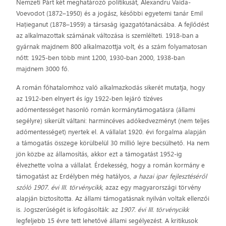
Nemzeti Párt két meghatározó politikusát, Alexandru Vaida-
Voevodot (1872–1950) és a jogász, későbbi egyetemi tanár Emil
Hațieganut (1878–1959) a társaság igazgatótanácsába. A fejlődést
az alkalmazottak számának változása is szemlélteti. 1918-ban a
gyárnak majdnem 800 alkalmazottja volt, és a szám folyamatosan
nőtt: 1925-ben több mint 1200, 1930-ban 2000, 1938-ban
majdnem 3000 fő.
A román főhatalomhoz való alkalmazkodás sikerét mutatja, hogy
az 1912-ben elnyert és így 1922-ben lejáró tízéves
adómentességet hasonló román kormánytámogatásra (állami
segélyre) sikerült váltani: harmincéves adókedvezményt (nem teljes
adómentességet) nyertek el. A vállalat 1920. évi forgalma alapján
a támogatás összege körülbelül 30 millió lejre becsülhető. Ha nem
jön közbe az államosítás, akkor ezt a támogatást 1952-ig
élvezhette volna a vállalat. Érdekesség, hogy a román kormány e
támogatást az Erdélyben még hatályos,
a hazai ipar fejlesztéséről
szóló 1907. évi III. törvénycikk,
azaz egy magyarországi törvény
alapján biztosította. Az állami támogatásnak nyilván voltak ellenzői
is. Jogszerűségét is kifogásolták: az
1907. évi III. törvénycikk
legfeljebb 15 évre tett lehetővé állami segélyezést. A kritikusok