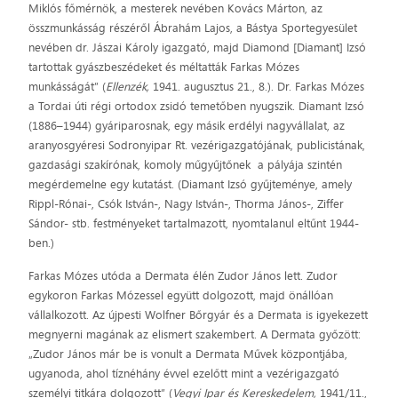
Miklós főmérnök, a mesterek nevében Kovács Márton, az
összmunkásság részéről Ábrahám Lajos, a Bástya Sportegyesület
nevében dr. Jászai Károly igazgató, majd Diamond [Diamant] Izsó
tartottak gyászbeszédeket és méltatták Farkas Mózes
munkásságát” (
Ellenzék,
1941. augusztus 21., 8.). Dr. Farkas Mózes
a Tordai úti régi ortodox zsidó temetőben nyugszik. Diamant Izsó
(1886–1944) gyáriparosnak, egy másik erdélyi nagyvállalat, az
aranyosgyéresi Sodronyipar Rt. vezérigazgatójának, publicistának,
gazdasági szakírónak, komoly műgyűjtőnek a pályája szintén
megérdemelne egy kutatást. (Diamant Izsó gyűjteménye, amely
Rippl-Rónai-, Csók István-, Nagy István-, Thorma János-, Ziffer
Sándor- stb. festményeket tartalmazott, nyomtalanul eltűnt 1944-
ben.)
Farkas Mózes utóda a Dermata élén Zudor János lett. Zudor
egykoron Farkas Mózessel együtt dolgozott, majd önállóan
vállalkozott. Az újpesti Wolfner Bőrgyár és a Dermata is igyekezett
megnyerni magának az elismert szakembert. A Dermata győzött:
„Zudor János már be is vonult a Dermata Művek központjába,
ugyanoda, ahol tíznéhány évvel ezelőtt mint a vezérigazgató
személyi titkára dolgozott” (
Vegyi Ipar és Kereskedelem,
1941/11.,