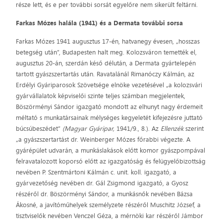
része lett, és e per további sorsát egyelőre nem sikerült feltárni.
Farkas Mózes halála (1941) és a Dermata további sorsa
Farkas Mózes 1941 augusztus 17-én, hatvanegy évesen, „hosszas
betegség után”, Budapesten halt meg. Kolozsváron temették el,
augusztus 20-án, szerdán késő délután, a Dermata gyártelepén
tartott gyászszertartás után. Ravatalánál Rimanóczy Kálmán, az
Erdélyi Gyáriparosok Szövetsége elnöke vezetésével „a kolozsvári
gyárvállalatok képviselői szinte teljes számban megjelentek,
Böszörményi Sándor igazgató mondott az elhunyt nagy érdemeit
méltató s munkatársainak mélységes kegyeletét kifejezésre juttató
búcsúbeszédet”
(Magyar Gyáripar,
1941/9., 8.). Az
Ellenzék
szerint
„a gyászszertartást dr. Weinberger Mózes főrabbi végezte. A
gyárépület udvarán, a munkáslakások előtt komor gyászpompával
felravatalozott koporsó előtt az igazgatóság és felügyelőbizottság
nevében P. Szentmártoni Kálmán c. unit. koll. igazgató, a
gyárvezetőség nevében dr. Gál Zsigmond igazgató, a Gyosz
részéről dr. Böszörményi Sándor, a munkásnők nevében Bázsa
Ákosné, a javítóműhelyek személyzete részéről Muschitz József, a
tisztviselők nevében Venczel Géza, a mérnöki kar részéről Jámbor