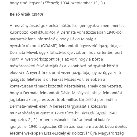
hogy cipő legyen” (
Ellenzék,
1934. szeptember 13., 3.).
Belső viták (1940)
A részvénytársaságok belső működése igen gyakran nem mentes
különböző konfliktusoktól. A Dermata vonatkozásában 1940-ből
maradtak fenn információk, hogy Dávid Mihály, a
nyersbőrközpont (ODAMP) felmondott ügyvezető igazgatója, a
Dermata Művek egyik főtisztviselője „többmilliós kártérítési pert
indít”. A nyersbőrközpont célja az volt, hogy a bőrt a
mészárosoktól felvásárolják és a különböző bőrgyárak között
elosszák. A nyersbőrközpont vezérigazgatója, így az ügyvezető
igazgató felettese is dr. Farkas Mózes volt, és ebben a
kontextusban támadt közöttük nézeteltérés, amely oda vezetett,
hogy a Dermata felmondott Dávid Mihálynak, aki „a felmondást
jogtalannak tartja és ezért több milliós kártérítési pert indít a
Dermata-művek ellen. A kereset tárgyalását a kolozsvári
munkabíróság augusztus 12-re tűzte ki” (
Brassói Lapok,
1940.
augusztus 2., 2.). A per sorsának feltárása további kutatást
igényelne. 1940. augusztus 30-án azonban a második bécsi döntés
eredményeképpen Észak-Erdély és Kolozsvár újra Magyarország