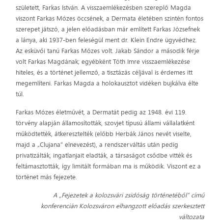
született, Farkas István. A visszaemlékezésben szereplő Magda
viszont Farkas Mózes öccsének, a Dermata életében szintén fontos
szerepet játszó, a jelen előadásban már említett Farkas Józsefnek
a lánya, aki 1937-ben feleségül ment dr. Klein Endre ügyvédhez.
Az esküvői tanú Farkas Mózes volt. Jakab Sándor a második férje
volt Farkas Magdának; egyébként Tóth Imre visszaemlékezése
hiteles, és a történet jellemző, a tisztázás céljával is érdemes itt
megemlíteni. Farkas Magda a holokausztot vidéken bujkálva élte
túl.
Farkas Mózes életművét, a Dermatát pedig az 1948. évi 119.
törvény alapján államosították, szovjet típusú állami vállalatként
működtették, átkeresztelték (előbb Herbák János nevét viselte,
majd a „Clujana” elnevezést), a rendszerváltás után pedig
privatizálták, ingatlanjait eladták, a társaságot csődbe vitték és
feltámasztották, így limitált formában ma is működik. Viszont ez a
történet más fejezete.
A „Fejezetek a kolozsvári zsidóság történetéből” című
konferencián Kolozsváron elhangzott előadás szerkesztett
változata