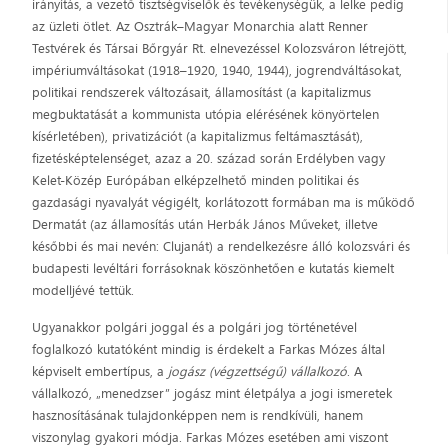
irányítás, a vezető tisztségviselők és tevékenységük, a lelke pedig
az üzleti ötlet. Az Osztrák–Magyar Monarchia alatt Renner
Testvérek és Társai Bőrgyár Rt. elnevezéssel Kolozsváron létrejött,
impériumváltásokat (1918–1920, 1940, 1944), jogrendváltásokat,
politikai rendszerek változásait, államosítást (a kapitalizmus
megbuktatását a kommunista utópia elérésének könyörtelen
kísérletében), privatizációt (a kapitalizmus feltámasztását),
fizetésképtelenséget, azaz a 20. század során Erdélyben vagy
Kelet-Közép Európában elképzelhető minden politikai és
gazdasági nyavalyát végigélt, korlátozott formában ma is működő
Dermatát (az államosítás után Herbák János Műveket, illetve
későbbi és mai nevén: Clujanát) a rendelkezésre álló kolozsvári és
budapesti levéltári forrásoknak köszönhetően e kutatás kiemelt
modelljévé tettük.
Ugyanakkor polgári joggal és a polgári jog történetével
foglalkozó kutatóként mindig is érdekelt a Farkas Mózes által
képviselt embertípus, a
jogász (végzettségű) vállalkozó
. A
vállalkozó, „menedzser” jogász mint életpálya a jogi ismeretek
hasznosításának tulajdonképpen nem is rendkívüli, hanem
viszonylag gyakori módja. Farkas Mózes esetében ami viszont