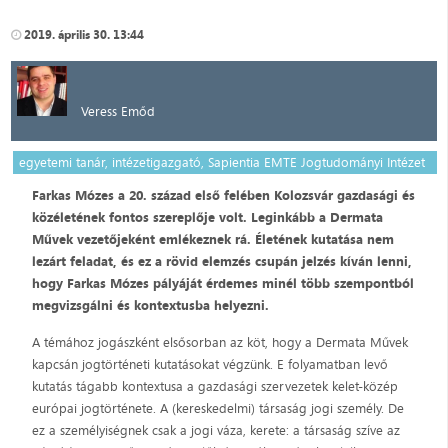
2019. április 30. 13:44
Veress Emőd
egyetemi tanár, intézetigazgató, Sapientia EMTE Jogtudományi Intézet
Farkas Mózes a 20. század első felében Kolozsvár gazdasági és
közéletének fontos szereplője volt. Leginkább a Dermata
Művek vezetőjeként emlékeznek rá. Életének kutatása nem
lezárt feladat, és ez a rövid elemzés csupán jelzés kíván lenni,
hogy Farkas Mózes pályáját érdemes minél több szempontból
megvizsgálni és kontextusba helyezni.
A témához jogászként elsősorban az köt, hogy a Dermata Művek
kapcsán jogtörténeti kutatásokat végzünk. E folyamatban levő
kutatás tágabb kontextusa a gazdasági szervezetek kelet-közép
európai jogtörténete. A (kereskedelmi) társaság jogi személy. De
ez a személyiségnek csak a jogi váza, kerete: a társaság szíve az