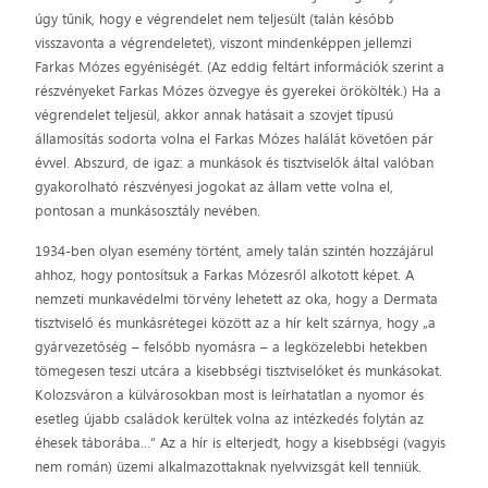
úgy tűnik, hogy e végrendelet nem teljesült (talán később
visszavonta a végrendeletet), viszont mindenképpen jellemzi
Farkas Mózes egyéniségét. (Az eddig feltárt információk szerint a
részvényeket Farkas Mózes özvegye és gyerekei örökölték.) Ha a
végrendelet teljesül, akkor annak hatásait a szovjet típusú
államosítás sodorta volna el Farkas Mózes halálát követően pár
évvel. Abszurd, de igaz: a munkások és tisztviselők által valóban
gyakorolható részvényesi jogokat az állam vette volna el,
pontosan a munkásosztály nevében.
1934-ben olyan esemény történt, amely talán szintén hozzájárul
ahhoz, hogy pontosítsuk a Farkas Mózesről alkotott képet. A
nemzeti munkavédelmi törvény lehetett az oka, hogy a Dermata
tisztviselő és munkásrétegei között az a hír kelt szárnya, hogy „a
gyárvezetőség – felsőbb nyomásra – a legközelebbi hetekben
tömegesen teszi utcára a kisebbségi tisztviselőket és munkásokat.
Kolozsváron a külvárosokban most is leírhatatlan a nyomor és
esetleg újabb családok kerültek volna az intézkedés folytán az
éhesek táborába…” Az a hír is elterjedt, hogy a kisebbségi (vagyis
nem román) üzemi alkalmazottaknak nyelvvizsgát kell tenniük.