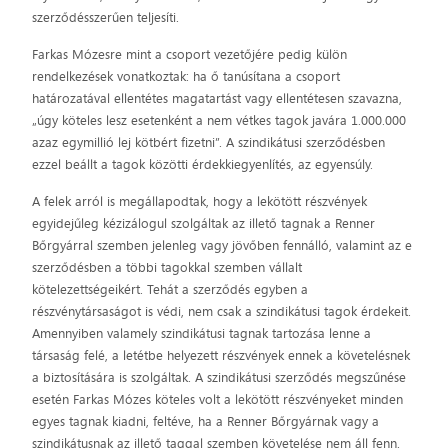
szerződésszerűen teljesíti.
Farkas Mózesre mint a csoport vezetőjére pedig külön
rendelkezések vonatkoztak: ha ő tanúsítana a csoport
határozatával ellentétes magatartást vagy ellentétesen szavazna,
„úgy köteles lesz esetenként a nem vétkes tagok javára 1.000.000
azaz egymillió lej kötbért fizetni”. A szindikátusi szerződésben
ezzel beállt a tagok közötti érdekkiegyenlítés, az egyensúly.
A felek arról is megállapodtak, hogy a lekötött részvények
egyidejűleg kézizálogul szolgáltak az illető tagnak a Renner
Bőrgyárral szemben jelenleg vagy jövőben fennálló, valamint az e
szerződésben a többi tagokkal szemben vállalt
kötelezettségeikért. Tehát a szerződés egyben a
részvénytársaságot is védi, nem csak a szindikátusi tagok érdekeit.
Amennyiben valamely szindikátusi tagnak tartozása lenne a
társaság felé, a letétbe helyezett részvények ennek a követelésnek
a biztosítására is szolgáltak. A szindikátusi szerződés megszűnése
esetén Farkas Mózes köteles volt a lekötött részvényeket minden
egyes tagnak kiadni, feltéve, ha a Renner Bőrgyárnak vagy a
szindikátusnak az illető taggal szemben követelése nem áll fenn.