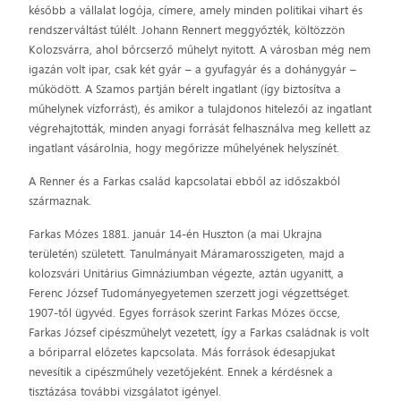
később a vállalat logója, címere, amely minden politikai vihart és
rendszerváltást túlélt. Johann Rennert meggyőzték, költözzön
Kolozsvárra, ahol bőrcserző műhelyt nyitott. A városban még nem
igazán volt ipar, csak két gyár – a gyufagyár és a dohánygyár –
működött. A Szamos partján bérelt ingatlant (így biztosítva a
műhelynek vízforrást), és amikor a tulajdonos hitelezői az ingatlant
végrehajtották, minden anyagi forrását felhasználva meg kellett az
ingatlant vásárolnia, hogy megőrizze műhelyének helyszínét.
A Renner és a Farkas család kapcsolatai ebből az időszakból
származnak.
Farkas Mózes 1881. január 14-én Huszton (a mai Ukrajna
területén) született. Tanulmányait Máramarosszigeten, majd a
kolozsvári Unitárius Gimnáziumban végezte, aztán ugyanitt, a
Ferenc József Tudományegyetemen szerzett jogi végzettséget.
1907-től ügyvéd. Egyes források szerint Farkas Mózes öccse,
Farkas József cipészműhelyt vezetett, így a Farkas családnak is volt
a bőriparral előzetes kapcsolata. Más források édesapjukat
nevesítik a cipészműhely vezetőjeként. Ennek a kérdésnek a
tisztázása további vizsgálatot igényel.