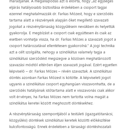
maradjanak. A megállapodás azt is előírta, hogy „az egységes
eljárás hatályosabb biztosítása érdekében a csoport tagjai
ezennel meghatalmazzák dr. Farkas Mózest, hogy e szerződés
tartama alatt a részvényeik alapján őket megillető szavazati
jogokat a részvénytársaság közgyűlésein nevükben és helyettük
gyakorolja. E megbízást a csoport csak együttesen és csak az
esetben vonhatja vissza, ha dr. Farkas Mózes a szavazati jogot a
csoport határozatával ellentétesen gyakorolná.” A jogi technika
azt a célt szolgálta, nehogy a szindikátus valamely tagja a
szindikátusi szerződést megszegve a közösen meghatározott
szavazási módtól eltérően éljen szavazati jogával. Ezért egyetlen
képviselő – dr. Farkas Mózes – révén szavaztak. A szindikátusi
döntés azonban Farkas Mózest is kötötte. A képviseleti jogot
ugyanis a szindikátusi csoport egyhangúan visszavonhatta, de a
szerződés hatályának időtartama alatt e visszavonás csak akkor
volt érvényes, ha Farkas Mózes nem tartotta volna magát a
szindikátus keretei között meghozott döntésekhez.
A részvénytársaság szempontjából a testületi (igazgatótanácsi,
közgyűlési) döntések szindikátusi keretek közötti előkészítése
kulcsfontosságú. Ennek érdekében a társasági döntéshozatali