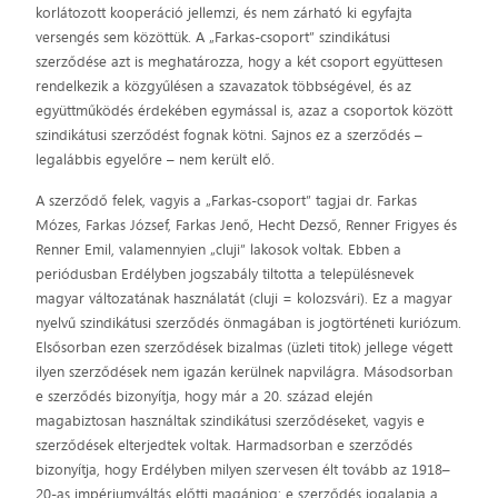
korlátozott kooperáció jellemzi, és nem zárható ki egyfajta
versengés sem közöttük. A „Farkas-csoport” szindikátusi
szerződése azt is meghatározza, hogy a két csoport együttesen
rendelkezik a közgyűlésen a szavazatok többségével, és az
együttműködés érdekében egymással is, azaz a csoportok között
szindikátusi szerződést fognak kötni. Sajnos ez a szerződés –
legalábbis egyelőre – nem került elő.
A szerződő felek, vagyis a „Farkas-csoport” tagjai dr. Farkas
Mózes, Farkas József, Farkas Jenő, Hecht Dezső, Renner Frigyes és
Renner Emil, valamennyien „cluji” lakosok voltak. Ebben a
periódusban Erdélyben jogszabály tiltotta a településnevek
magyar változatának használatát (cluji = kolozsvári). Ez a magyar
nyelvű szindikátusi szerződés önmagában is jogtörténeti kuriózum.
Elsősorban ezen szerződések bizalmas (üzleti titok) jellege végett
ilyen szerződések nem igazán kerülnek napvilágra. Másodsorban
e szerződés bizonyítja, hogy már a 20. század elején
magabiztosan használtak szindikátusi szerződéseket, vagyis e
szerződések elterjedtek voltak. Harmadsorban e szerződés
bizonyítja, hogy Erdélyben milyen szervesen élt tovább az 1918–
20-as impériumváltás előtti magánjog: e szerződés jogalapja a