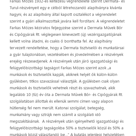
Farkas Mózes 1932-es keltezésű végrendelete szerint Dermata- és
Turul-részvényeit egy e célból létrehozandó alapítványra kívánta
hagyni, és az alapítvány által kapott osztalékot a végrendelet
szerint a gyári alkalmazottak javára kell fordítani. A végrendeletet
Farkas Mózes kéziratos feljegyzése szerint a Dermata Művek Bőr
és Cipőgyárak Rt. véglegesen kinevezett (új) vezérigazgatójának
kellett volna átadni, és csakis ő bonthatta fel. Az alapítvány
tervezett rendeltetése, hogy a Dermata tisztviselői és munkatársai
a gyár tulajdonában, vezetésében és jövedelmében a részvények
erejéig részesedjenek. A részvények után járó igazgatósági és
felügyelőbizottsági tagságot Farkas Mózes szerint azok „a
munkások és tisztviselők kapják, akiknek helyét ők külön-külön
gyűlésben, titkos szavazással választják. A gyűlésben csak olyan
munkások és tisztviselők vehetnek részt és szavazhatnak, akik
legalább 10 (tíz) év óta a Dermata Művek Bőr- és Cipőgyárak Rt.
szolgálatában állottak és ellenük semmi címen vagy alapon
hűtlenség fel nem merült. Katonai szolgálat, betegség,
munkahiány vagy sztrájk nem számít a szolgálati idő
megszakításának. A részvények után igényelhető igazgatósági és
felügyelőbizottsági tagságokba 50% a tisztviselők közül és 50% a
munkások közül választandó be…” A kutatás jelenlegi helyzetében