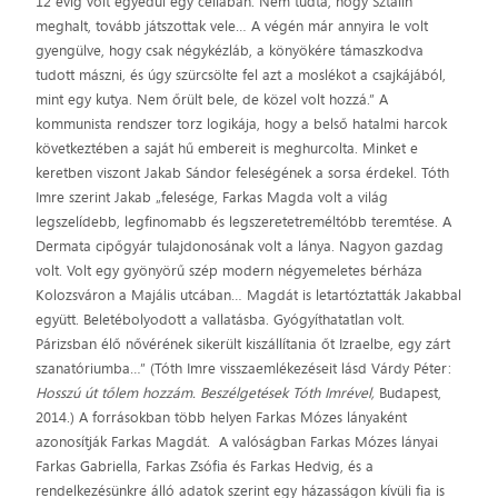
12 évig volt egyedül egy cellában. Nem tudta, hogy Sztálin
meghalt, tovább játszottak vele… A végén már annyira le volt
gyengülve, hogy csak négykézláb, a könyökére támaszkodva
tudott mászni, és úgy szürcsölte fel azt a moslékot a csajkájából,
mint egy kutya. Nem őrült bele, de közel volt hozzá.” A
kommunista rendszer torz logikája, hogy a belső hatalmi harcok
következtében a saját hű embereit is meghurcolta. Minket e
keretben viszont Jakab Sándor feleségének a sorsa érdekel. Tóth
Imre szerint Jakab „felesége, Farkas Magda volt a világ
legszelídebb, legfinomabb és legszeretetreméltóbb teremtése. A
Dermata cipőgyár tulajdonosának volt a lánya. Nagyon gazdag
volt. Volt egy gyönyörű szép modern négyemeletes bérháza
Kolozsváron a Majális utcában… Magdát is letartóztatták Jakabbal
együtt. Beletébolyodott a vallatásba. Gyógyíthatatlan volt.
Párizsban élő nővérének sikerült kiszállítania őt Izraelbe, egy zárt
szanatóriumba…” (Tóth Imre visszaemlékezéseit lásd Várdy Péter:
Hosszú út tőlem hozzám. Beszélgetések Tóth Imrével
,
Budapest,
2014.) A forrásokban több helyen Farkas Mózes lányaként
azonosítják Farkas Magdát. A valóságban Farkas Mózes lányai
Farkas Gabriella, Farkas Zsófia és Farkas Hedvig, és a
rendelkezésünkre álló adatok szerint egy házasságon kívüli fia is