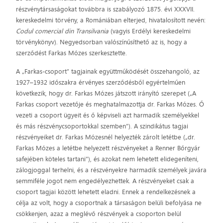
részvénytársaságokat továbbra is szabályozó 1875. évi XXXVII.
kereskedelmi törvény, a Romániában elterjed, hivatalosított nevén:
Codul comercial din Transilvania
(vagyis Erdélyi kereskedelmi
törvénykönyv). Negyedsorban valószínűsíthető az is, hogy a
szerződést Farkas Mózes szerkesztette.
A „Farkas-csoport” tagjainak együttműködését összehangoló, az
1927–1932 időszakra érvényes szerződésből egyértelműen
következik, hogy dr. Farkas Mózes játszott irányító szerepet („A
Farkas csoport vezetője és meghatalmazottja dr. Farkas Mózes. Ő
vezeti a csoport ügyeit és ő képviseli azt harmadik személyekkel
és más részvénycsoportokkal szemben”). A szindikátus tagjai
részvényeiket dr. Farkas Mózesnél helyezték zárolt letétbe („dr.
Farkas Mózes a letétbe helyezett részvényeket a Renner Bőrgyár
safejében köteles tartani”), és azokat nem lehetett elidegeníteni,
zálogjoggal terhelni, és a részvényekre harmadik személyek javára
semmiféle jogot nem engedélyezhettek. A részvényeket csak a
csoport tagjai között lehetett eladni. Ennek a rendelkezésnek a
célja az volt, hogy a csoportnak a társaságon belüli befolyása ne
csökkenjen, azaz a meglévő részvények a csoporton belül