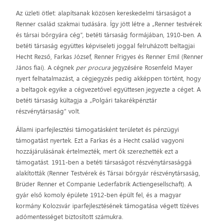
Az üzleti ötlet: alapítsanak közösen kereskedelmi társaságot a
Renner család szakmai tudására. Így jött létre a „Renner testvérek
és társai bőrgyára cég”, betéti társaság formájában, 1910-ben. A
betéti társaság együttes képviseleti joggal felruházott beltagjai
Hecht Rezső, Farkas József, Renner Frigyes és Renner Emil (Renner
János fiai). A cégnek
per procura
jegyzésére Rosenfeld Mayer
nyert felhatalmazást, a cégjegyzés pedig akképpen történt, hogy
a beltagok egyike a cégvezetővel együttesen jegyezte a céget. A
betéti társaság kültagja a „Polgári takarékpénztár
részvénytársaság” volt.
Állami iparfejlesztési támogatásként területet és pénzügyi
támogatást nyertek. Ezt a Farkas és a Hecht család vagyoni
hozzájárulásának értelmezték, mert ők szerezhették ezt a
támogatást. 1911-ben a betéti társaságot részvénytársasággá
alakították (Renner Testvérek és Társai bőrgyár részvénytársaság,
Brüder Renner et Companie Lederfabrik Actiengesellschaft). A
gyár első komoly épülete 1912-ben épült fel, és a magyar
kormány Kolozsvár iparfejlesztésének támogatása végett tízéves
adómentességet biztosított számukra.