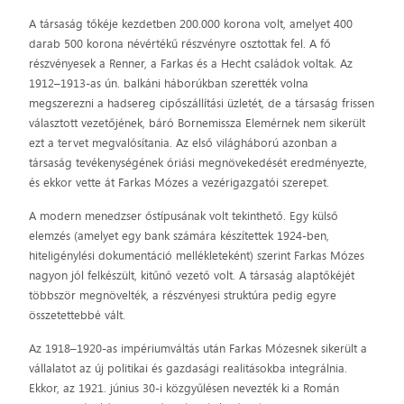
A társaság tőkéje kezdetben 200.000 korona volt, amelyet 400
darab 500 korona névértékű részvényre osztottak fel. A fő
részvényesek a Renner, a Farkas és a Hecht családok voltak. Az
1912–1913-as ún. balkáni háborúkban szerették volna
megszerezni a hadsereg cipőszállítási üzletét, de a társaság frissen
választott vezetőjének, báró Bornemissza Elemérnek nem sikerült
ezt a tervet megvalósítania. Az első világháború azonban a
társaság tevékenységének óriási megnövekedését eredményezte,
és ekkor vette át Farkas Mózes a vezérigazgatói szerepet.
A modern menedzser őstípusának volt tekinthető. Egy külső
elemzés (amelyet egy bank számára készítettek 1924-ben,
hiteligénylési dokumentáció mellékleteként) szerint Farkas Mózes
nagyon jól felkészült, kitűnő vezető volt. A társaság alaptőkéjét
többször megnövelték, a részvényesi struktúra pedig egyre
összetettebbé vált.
Az 1918–1920-as impériumváltás után Farkas Mózesnek sikerült a
vállalatot az új politikai és gazdasági realitásokba integrálnia.
Ekkor, az 1921. június 30-i közgyűlésen nevezték ki a Román