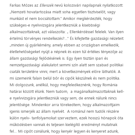
Farkas Mózes az
Ellenzék
nevű kolozsvári napilapnak nyilatkozott:
„Nemzeti hovatartozása miatt soha egyetlen tisztviselőt, vagy
munkást el nem bocsátottam.” Amikor megkérdezték, hogy
szükséges-e nyelvvizsgára jelentkezniük a kisebbségi
alkalmazottaknak, azt válaszolta: „ Ellenkérdéssel felelek. Van ilyen
értelmű törvényes rendelkezés?…” És kifejtette gazdasági nézeteit:
„minden új gyárkémény, amely ebben az országban emelkedik,
életlehetőségeket nyújt a népnek és ezen túl értékes tényezője az
állam gazdasági fejlődésének is. Egy ilyen tisztán ipari és
nemzetgazdasági alakulatot semmi szín alatt sem szabad politikai
csaták területére vinni, mert a következmények előre láthatók. A
mi üzemeink falain belül bőr és cipők készülnek és nem politika.
Mi dolgozunk, anélkül, hogy megfeledkeznénk, hogy Románia
határai között élünk. Nem tudom, a magánalkalmazottaknak kell-
e nyelvvizsgára jelentkezniük vagy sem, de ennek nálunk nincs
jelentősége. Mindenkor arra törekedtem, hogy alkalmazottjaim
igenis ismerjék az állam nyelvét. A románul nem tudók részére
külön nyelv- tanfolyamokat szerveztem, ezek hosszú hónapok óta
működésben vannak és teljesen kielégítő eredményt mutatnak
fel… Mi cipőt csinálunk, hogy kenyér legyen és kenyeret adunk,