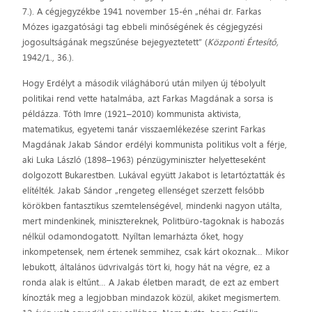
7.). A cégjegyzékbe 1941 november 15-én „néhai dr. Farkas
Mózes igazgatósági tag ebbeli minőségének és cégjegyzési
jogosultságának megszűnése bejegyeztetett” (
Központi Értesítő,
1942/1., 36.).
Hogy Erdélyt a második világháború után milyen új tébolyult
politikai rend vette hatalmába, azt Farkas Magdának a sorsa is
példázza. Tóth Imre (1921–2010) kommunista aktivista,
matematikus, egyetemi tanár visszaemlékezése szerint Farkas
Magdának Jakab Sándor erdélyi kommunista politikus volt a férje,
aki Luka László (1898–1963) pénzügyminiszter helyetteseként
dolgozott Bukarestben. Lukával együtt Jakabot is letartóztatták és
elítélték. Jakab Sándor „rengeteg ellenséget szerzett felsőbb
körökben fantasztikus szemtelenségével, mindenki nagyon utálta,
mert mindenkinek, minisztereknek, Politbüro-tagoknak is habozás
nélkül odamondogatott. Nyíltan lemarházta őket, hogy
inkompetensek, nem értenek semmihez, csak kárt okoznak… Mikor
lebukott, általános üdvrivalgás tört ki, hogy hát na végre, ez a
ronda alak is eltűnt… A Jakab életben maradt, de ezt az embert
kínozták meg a legjobban mindazok közül, akiket megismertem.