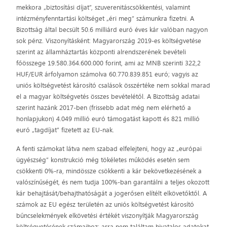
mekkora „biztosítási díjat”, szuverenitáscsökkentési, valamint
intézményfenntartási költséget „éri meg” számunkra fizetni. A
Bizottság által becsült 50.6 milliárd euró éves kár valóban nagyon
sok pénz. Viszonyításként: Magyarország 2019-es költségvetése
szerint az államháztartás központi alrendszerének bevételi
főösszege 19.580.364.600.000 forint, ami az MNB szerinti 322,2
HUF/EUR árfolyamon számolva 60.770.839.851 euró; vagyis az
uniós költségvetést károsító csalások összértéke nem sokkal marad
el a magyar költségvetés összes bevételétől. A Bizottság adatai
szerint hazánk 2017-ben (frissebb adat még nem elérhető a
honlapjukon) 4.049 millió euró támogatást kapott és 821 millió
euró „tagdíjat” fizetett az EU-nak.
A fenti számokat látva nem szabad elfelejteni, hogy az „európai
ügyészség” konstrukció még tökéletes működés esetén sem
csökkenti 0%-ra, mindössze csökkenti a kár bekövetkezésének a
valószínűségét, és nem tudja 100%-ban garantálni a teljes okozott
kár behajtását/behajthatóságát a jogerősen elítélt elkövetőktől. A
számok az EU egész területén az uniós költségvetést károsító
bűncselekmények elkövetési értékét viszonyítják Magyarország
költségvetésének számaihoz; arra nem találtam hivatalos adatokat,