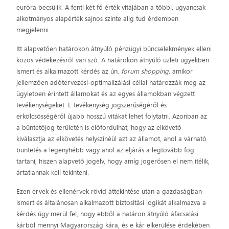
euróra becsülik. A fenti két fő érték vitájában a többi, ugyancsak
alkotmányos alapérték sajnos szinte alig tud érdemben
megjelenni.
Itt alapvetően határokon átnyúló pénzügyi bűncselekmények elleni
közös védekezésről van szó. A határokon átnyúló üzleti ügyekben
ismert és alkalmazott kérdés az ún.
forum shopping,
amikor
jellemzően adótervezési-optimalizálási céllal határozzák meg az
ügyletben érintett államokat és az egyes államokban végzett
tevékenységeket. E tevékenység jogszerűségéről és
erkölcsösségéről újabb hosszú vitákat lehet folytatni. Azonban az
a büntetőjog területén is előfordulhat, hogy az elkövető
kiválasztja az elkövetés helyszínéül azt az államot, ahol a várható
büntetés a legenyhébb vagy ahol az eljárás a legtovább fog
tartani, hiszen alapvető jogelv, hogy amíg jogerősen el nem ítélik,
ártatlannak kell tekinteni.
Ezen érvek és ellenérvek rövid áttekintése után a gazdaságban
ismert és általánosan alkalmazott biztosítási logikát alkalmazva a
kérdés úgy merül fel, hogy ebből a határon átnyúló áfacsalási
kárból mennyi Magyarország kára, és e kár elkerülése érdekében