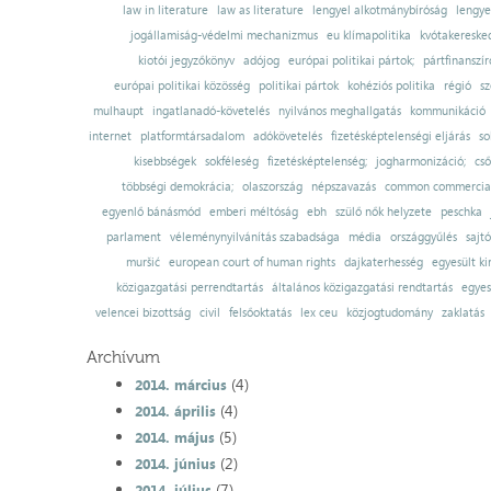
law in literature
law as literature
lengyel alkotmánybíróság
lengye
jogállamiság-védelmi mechanizmus
eu klímapolitika
kvótakereske
kiotói jegyzőkönyv
adójog
európai politikai pártok;
pártfinanszír
európai politikai közösség
politikai pártok
kohéziós politika
régió
sz
mulhaupt
ingatlanadó-követelés
nyilvános meghallgatás
kommunikáció
internet
platformtársadalom
adókövetelés
fizetésképtelenségi eljárás
so
kisebbségek
sokféleség
fizetésképtelenség;
jogharmonizáció;
cső
többségi demokrácia;
olaszország
népszavazás
common commercial
egyenlő bánásmód
emberi méltóság
ebh
szülő nők helyzete
peschka
parlament
véleménynyilvánítás szabadsága
média
országgyűlés
sajt
muršić
european court of human rights
dajkaterhesség
egyesült ki
közigazgatási perrendtartás
általános közigazgatási rendtartás
egyes
velencei bizottság
civil
felsőoktatás
lex ceu
közjogtudomány
zaklatás
Archívum
(4)
2014. március
(4)
2014. április
(5)
2014. május
(2)
2014. június
(7)
2014. július