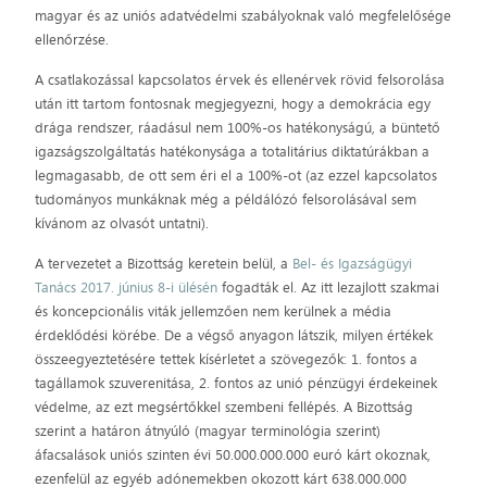
magyar és az uniós adatvédelmi szabályoknak való megfelelősége
ellenőrzése.
A csatlakozással kapcsolatos érvek és ellenérvek rövid felsorolása
után itt tartom fontosnak megjegyezni, hogy a demokrácia egy
drága rendszer, ráadásul nem 100%-os hatékonyságú, a büntető
igazságszolgáltatás hatékonysága a totalitárius diktatúrákban a
legmagasabb, de ott sem éri el a 100%-ot (az ezzel kapcsolatos
tudományos munkáknak még a példálózó felsorolásával sem
kívánom az olvasót untatni).
A tervezetet a Bizottság keretein belül, a
Bel- és Igazságügyi
Tanács 2017. június 8-i ülésén
fogadták el. Az itt lezajlott szakmai
és koncepcionális viták jellemzően nem kerülnek a média
érdeklődési körébe. De a végső anyagon látszik, milyen értékek
összeegyeztetésére tettek kísérletet a szövegezők: 1. fontos a
tagállamok szuverenitása, 2. fontos az unió pénzügyi érdekeinek
védelme, az ezt megsértőkkel szembeni fellépés. A Bizottság
szerint a határon átnyúló (magyar terminológia szerint)
áfacsalások uniós szinten évi 50.000.000.000 euró kárt okoznak,
ezenfelül az egyéb adónemekben okozott kárt 638.000.000