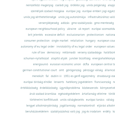
nemzetközi magánjog
családi jog
öröklési jog
uniós polgárság
alapj
személyek szabad mozgása
európai jog
európai emberi jogi egye
uniós jog sérthetetlensége
uniós jog autonómiája
infrastruktúrához val
versenyképesség
adózás
gmo-szabályozás
gmo-mentesség
european neighbourhood policy
ukraine
uk report
európai szomszédsá
brit jelentés
excessive deficit
exclusionarism
protectionism
nationa
consumer protection
single market
retaliation
hungary
european court
autonomy of eu legal order
inviolability of eu legal order
european values
rule of law
democracy
reklámadó
verseny szabadsága
halálbün
schuman-nyilatkozat
alapító atyák
juncker bizottság
energiahatékonysá
energiaunió
eurasian economic union
dcfta
european central 
german constitutional court
omt
görögország
pénzügyi válság
államcs
menekült
fal
dublin iii
1951-es genfi egyezmény
strasbourgi es
európai bíróság elnöke
lenaerts
hatékony jogvédelem
franciaország
n
értékközösség
érdekközösség
ügynökprobléma
közbeszerzés
környezetvé
áruk szabad áramlása
egészségvédelem
ártatlanság vélelme
török
történelmi konfliktusok
uniós válságkezelés
európai tanács
válság
lengyel alkotmánybíróság
jogállamiság
normakontroll
eljárási alkot
beruházásvédelem
szabályozáshoz való jog
jog és irodalom
erdély
k