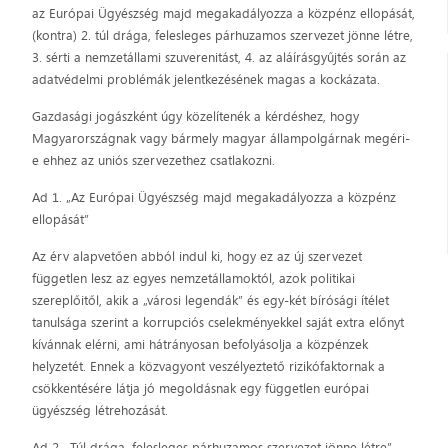
az Európai Ügyészség majd megakadályozza a közpénz ellopását,
(kontra) 2. túl drága, felesleges párhuzamos szervezet jönne létre,
3. sérti a nemzetállami szuverenitást, 4. az aláírásgyűjtés során az
adatvédelmi problémák jelentkezésének magas a kockázata.
Gazdasági jogászként úgy közelítenék a kérdéshez, hogy
Magyarországnak vagy bármely magyar állampolgárnak megéri-
e ehhez az uniós szervezethez csatlakozni.
Ad 1. „Az Európai Ügyészség majd megakadályozza a közpénz
ellopását”
Az érv alapvetően abból indul ki, hogy ez az új szervezet
független lesz az egyes nemzetállamoktól, azok politikai
szereplőitől, akik a „városi legendák” és egy-két bírósági ítélet
tanulsága szerint a korrupciós cselekményekkel saját extra előnyt
kívánnak elérni, ami hátrányosan befolyásolja a közpénzek
helyzetét. Ennek a közvagyont veszélyeztető rizikófaktornak a
csökkentésére látja jó megoldásnak egy független európai
ügyészség létrehozását.
Ad 2. „Túl drága, felesleges párhuzamos szervezet jönne létre”