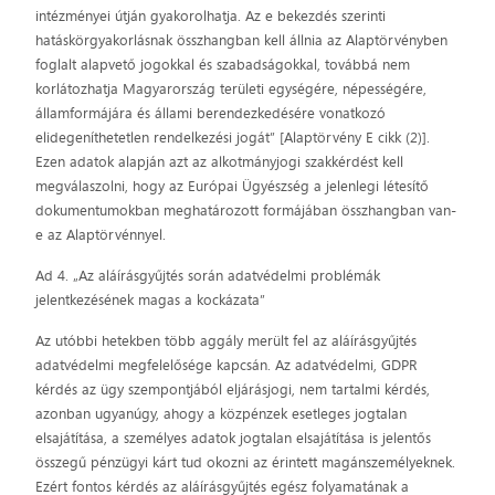
intézményei útján gyakorolhatja. Az e bekezdés szerinti
hatáskörgyakorlásnak összhangban kell állnia az Alaptörvényben
foglalt alapvető jogokkal és szabadságokkal, továbbá nem
korlátozhatja Magyarország területi egységére, népességére,
államformájára és állami berendezkedésére vonatkozó
elidegeníthetetlen rendelkezési jogát” [Alaptörvény E cikk (2)].
Ezen adatok alapján azt az alkotmányjogi szakkérdést kell
megválaszolni, hogy az Európai Ügyészség a jelenlegi létesítő
dokumentumokban meghatározott formájában összhangban van-
e az Alaptörvénnyel.
Ad 4. „Az aláírásgyűjtés során adatvédelmi problémák
jelentkezésének magas a kockázata”
Az utóbbi hetekben több aggály merült fel az aláírásgyűjtés
adatvédelmi megfelelősége kapcsán. Az adatvédelmi, GDPR
kérdés az ügy szempontjából eljárásjogi, nem tartalmi kérdés,
azonban ugyanúgy, ahogy a közpénzek esetleges jogtalan
elsajátítása, a személyes adatok jogtalan elsajátítása is jelentős
összegű pénzügyi kárt tud okozni az érintett magánszemélyeknek.
Ezért fontos kérdés az aláírásgyűjtés egész folyamatának a