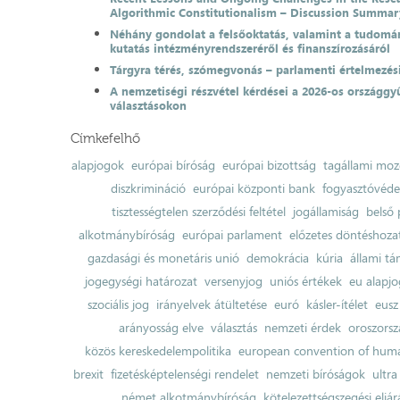
Algorithmic Constitutionalism – Discussion Summar
Néhány gondolat a felsőoktatás, valamint a tudomá
kutatás intézményrendszeréről és finanszírozásáról
Tárgyra térés, szómegvonás – parlamenti értelmezés
A nemzetiségi részvétel kérdései a 2026-os országgyű
választásokon
Címkefelhő
alapjogok
európai bíróság
európai bizottság
tagállami moz
diszkrimináció
európai központi bank
fogyasztóvéd
tisztességtelen szerződési feltétel
jogállamiság
belső 
alkotmánybíróság
európai parlament
előzetes döntéshozata
gazdasági és monetáris unió
demokrácia
kúria
állami t
jogegységi határozat
versenyjog
uniós értékek
eu alapjo
szociális jog
irányelvek átültetése
euró
kásler-ítélet
eusz
arányosság elve
választás
nemzeti érdek
oroszorsz
közös kereskedelempolitika
european convention of huma
brexit
fizetésképtelenségi rendelet
nemzeti bíróságok
ultra
német alkotmánybíróság
kötelezettségszegési eljár