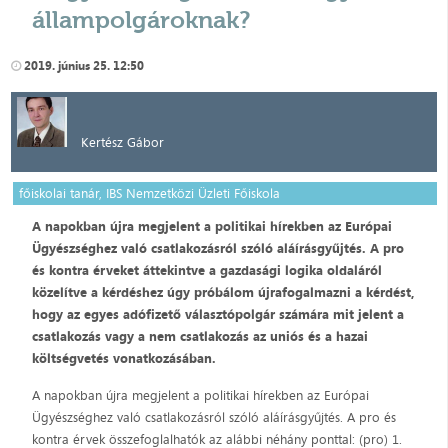
állampolgároknak?
2019. június 25. 12:50
Kertész Gábor
főiskolai tanár, IBS Nemzetközi Üzleti Főiskola
A napokban újra megjelent a politikai hírekben az Európai
Ügyészséghez való csatlakozásról szóló aláírásgyűjtés. A pro
és kontra érveket áttekintve a gazdasági logika oldaláról
közelítve a kérdéshez úgy próbálom újrafogalmazni a kérdést,
hogy az egyes adófizető választópolgár számára mit jelent a
csatlakozás vagy a nem csatlakozás az uniós és a hazai
költségvetés vonatkozásában.
A napokban újra megjelent a politikai hírekben az Európai
Ügyészséghez való csatlakozásról szóló aláírásgyűjtés. A pro és
kontra érvek összefoglalhatók az alábbi néhány ponttal: (pro) 1.