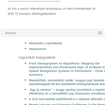
Az írás a szerző véleményét tartalmazza, és nem értelmezhető az
MTA TK hivatalos állásfoglalásaként.
Útmutató a szerzőknek
Impresszum
Legutóbbi bejegyzések
From Stenographers to Algorithms: Mapping the
Implementation and Governance Gaps of AI-Based 
Speech Recognition Systems in Parliaments – Panel 
Summary
Menekültek, nemzetközi háttér, magyar jogi keretek
nemzetiségűek 80 éve kezdődött kitelepítésének el
„Egy új remény” – avagy szerény javaslatok a majda
alkotmány és a nemzetközi jog viszonyára vonatkoz
A civil szervezetek betölthetik-e a szakmai ellenzék 
Recent Lessons and Ongoing Challenges in the Resea