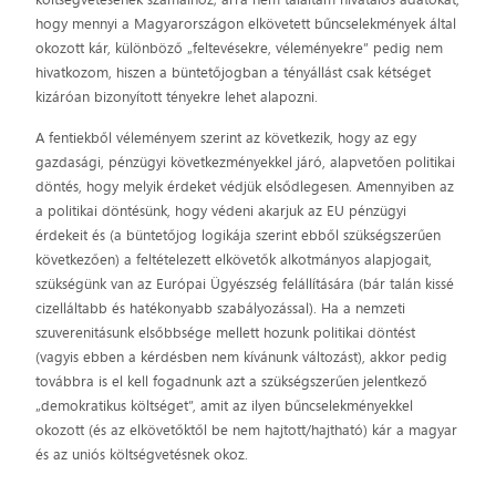
hogy mennyi a Magyarországon elkövetett bűncselekmények által
okozott kár, különböző „feltevésekre, véleményekre” pedig nem
hivatkozom, hiszen a büntetőjogban a tényállást csak kétséget
kizáróan bizonyított tényekre lehet alapozni.
A fentiekből véleményem szerint az következik, hogy az egy
gazdasági, pénzügyi következményekkel járó, alapvetően politikai
döntés, hogy melyik érdeket védjük elsődlegesen. Amennyiben az
a politikai döntésünk, hogy védeni akarjuk az EU pénzügyi
érdekeit és (a büntetőjog logikája szerint ebből szükségszerűen
következően) a feltételezett elkövetők alkotmányos alapjogait,
szükségünk van az Európai Ügyészség felállítására (bár talán kissé
cizelláltabb és hatékonyabb szabályozással). Ha a nemzeti
szuverenitásunk elsőbbsége mellett hozunk politikai döntést
(vagyis ebben a kérdésben nem kívánunk változást), akkor pedig
továbbra is el kell fogadnunk azt a szükségszerűen jelentkező
„demokratikus költséget”, amit az ilyen bűncselekményekkel
okozott (és az elkövetőktől be nem hajtott/hajtható) kár a magyar
és az uniós költségvetésnek okoz.
_____________________________________________