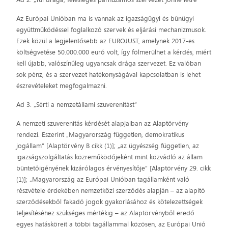
Az Európai Unióban ma is vannak az igazságügyi és bűnügyi
együttműködéssel foglalkozó szervek és eljárási mechanizmusok.
Ezek közül a legjelentősebb az EUROJUST, amelynek 2017-es
költségvetése 50.000.000 euró volt, így fölmerülhet a kérdés, miért
kell újabb, valószínűleg ugyancsak drága szervezet. Ez valóban
sok pénz, és a szervezet hatékonyságával kapcsolatban is lehet
észrevételeket megfogalmazni.
Ad 3. „Sérti a nemzetállami szuverenitást”
A nemzeti szuverenitás kérdését alapjaiban az Alaptörvény
rendezi. Eszerint „Magyarország független, demokratikus
jogállam” [Alaptörvény B cikk (1)]; „az ügyészség független, az
igazságszolgáltatás közreműködőjeként mint közvádló az állam
büntetőigényének kizárólagos érvényesítője” [Alaptörvény 29. cikk
(1)]; „Magyarország az Európai Unióban tagállamként való
részvétele érdekében nemzetközi szerződés alapján – az alapító
szerződésekből fakadó jogok gyakorlásához és kötelezettségek
teljesítéséhez szükséges mértékig – az Alaptörvényből eredő
egyes hatásköreit a többi tagállammal közösen, az Európai Unió