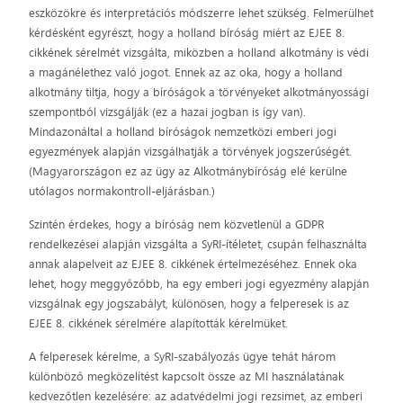
eszközökre és interpretációs módszerre lehet szükség. Felmerülhet
kérdésként egyrészt, hogy a holland bíróság miért az EJEE 8.
cikkének sérelmét vizsgálta, miközben a holland alkotmány is védi
a magánélethez való jogot. Ennek az az oka, hogy a holland
alkotmány tiltja, hogy a bíróságok a törvényeket alkotmányossági
szempontból vizsgálják (ez a hazai jogban is így van).
Mindazonáltal a holland bíróságok nemzetközi emberi jogi
egyezmények alapján vizsgálhatják a törvények jogszerűségét.
(Magyarországon ez az ügy az Alkotmánybíróság elé kerülne
utólagos normakontroll-eljárásban.)
Szintén érdekes, hogy a bíróság nem közvetlenül a GDPR
rendelkezései alapján vizsgálta a SyRI-ítéletet, csupán felhasználta
annak alapelveit az EJEE 8. cikkének értelmezéséhez. Ennek oka
lehet, hogy meggyőzőbb, ha egy emberi jogi egyezmény alapján
vizsgálnak egy jogszabályt, különösen, hogy a felperesek is az
EJEE 8. cikkének sérelmére alapították kérelmüket.
A felperesek kérelme, a SyRI-szabályozás ügye tehát három
különböző megközelítést kapcsolt össze az MI használatának
kedvezőtlen kezelésére: az adatvédelmi jogi rezsimet, az emberi