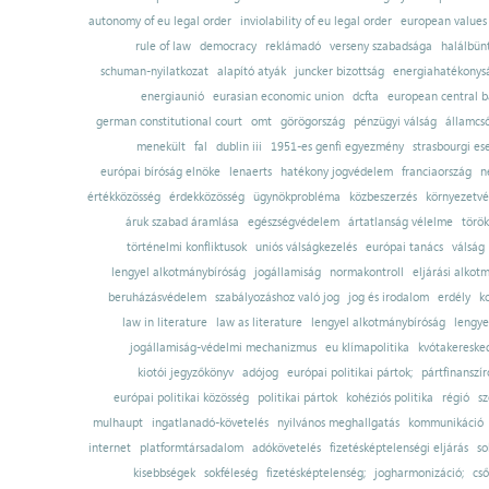
autonomy of eu legal order
inviolability of eu legal order
european values
rule of law
democracy
reklámadó
verseny szabadsága
halálbün
schuman-nyilatkozat
alapító atyák
juncker bizottság
energiahatékonysá
energiaunió
eurasian economic union
dcfta
european central 
german constitutional court
omt
görögország
pénzügyi válság
államcs
menekült
fal
dublin iii
1951-es genfi egyezmény
strasbourgi es
európai bíróság elnöke
lenaerts
hatékony jogvédelem
franciaország
n
értékközösség
érdekközösség
ügynökprobléma
közbeszerzés
környezetvé
áruk szabad áramlása
egészségvédelem
ártatlanság vélelme
török
történelmi konfliktusok
uniós válságkezelés
európai tanács
válság
lengyel alkotmánybíróság
jogállamiság
normakontroll
eljárási alkot
beruházásvédelem
szabályozáshoz való jog
jog és irodalom
erdély
k
law in literature
law as literature
lengyel alkotmánybíróság
lengye
jogállamiság-védelmi mechanizmus
eu klímapolitika
kvótakereske
kiotói jegyzőkönyv
adójog
európai politikai pártok;
pártfinanszír
európai politikai közösség
politikai pártok
kohéziós politika
régió
sz
mulhaupt
ingatlanadó-követelés
nyilvános meghallgatás
kommunikáció
internet
platformtársadalom
adókövetelés
fizetésképtelenségi eljárás
so
kisebbségek
sokféleség
fizetésképtelenség;
jogharmonizáció;
cső