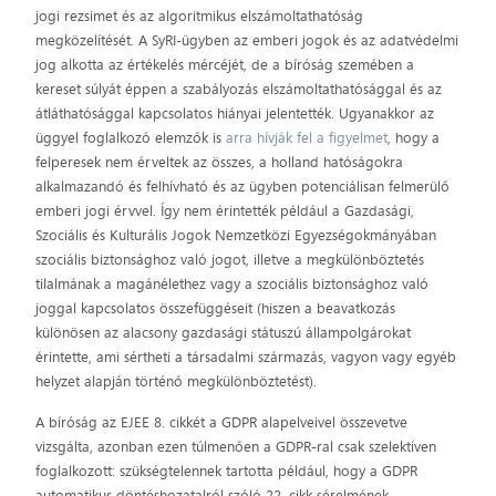
jogi rezsimet és az algoritmikus elszámoltathatóság
megközelítését. A SyRI-ügyben az emberi jogok és az adatvédelmi
jog alkotta az értékelés mércéjét, de a bíróság szemében a
kereset súlyát éppen a szabályozás elszámoltathatósággal és az
átláthatósággal kapcsolatos hiányai jelentették. Ugyanakkor az
üggyel foglalkozó elemzők is
arra hívják fel a figyelmet
, hogy a
felperesek nem érveltek az összes, a holland hatóságokra
alkalmazandó és felhívható és az ügyben potenciálisan felmerülő
emberi jogi érvvel. Így nem érintették például a Gazdasági,
Szociális és Kulturális Jogok Nemzetközi Egyezségokmányában
szociális biztonsághoz való jogot, illetve a megkülönböztetés
tilalmának a magánélethez vagy a szociális biztonsághoz való
joggal kapcsolatos összefüggéseit (hiszen a beavatkozás
különösen az alacsony gazdasági státuszú állampolgárokat
érintette, ami sértheti a társadalmi származás, vagyon vagy egyéb
helyzet alapján történő megkülönböztetést).
A bíróság az EJEE 8. cikkét a GDPR alapelveivel összevetve
vizsgálta, azonban ezen túlmenően a GDPR-ral csak szelektíven
foglalkozott: szükségtelennek tartotta például, hogy a GDPR
automatikus döntéshozatalról szóló 22. cikk sérelmének