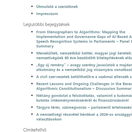
Útmutató a szerzőknek
Impresszum
Legutóbbi bejegyzések
From Stenographers to Algorithms: Mapping the
Implementation and Governance Gaps of AI-Based 
Speech Recognition Systems in Parliaments – Panel 
Summary
Menekültek, nemzetközi háttér, magyar jogi keretek
nemzetiségűek 80 éve kezdődött kitelepítésének el
„Egy új remény” – avagy szerény javaslatok a majda
alkotmány és a nemzetközi jog viszonyára vonatkoz
A civil szervezetek betölthetik-e a szakmai ellenzék 
Recent Lessons and Ongoing Challenges in the Resea
Algorithmic Constitutionalism – Discussion Summar
Néhány gondolat a felsőoktatás, valamint a tudomá
kutatás intézményrendszeréről és finanszírozásáról
Tárgyra térés, szómegvonás – parlamenti értelmezés
A nemzetiségi részvétel kérdései a 2026-os országgyű
választásokon
Címkefelhő