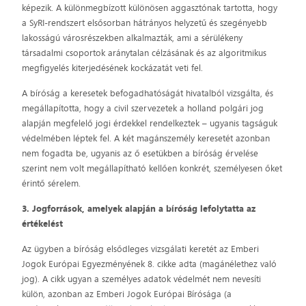
képezik. A különmegbízott különösen aggasztónak tartotta, hogy
a SyRI-rendszert elsősorban hátrányos helyzetű és szegényebb
lakosságú városrészekben alkalmazták, ami a sérülékeny
társadalmi csoportok aránytalan célzásának és az algoritmikus
megfigyelés kiterjedésének kockázatát veti fel.
A bíróság a keresetek befogadhatóságát hivatalból vizsgálta, és
megállapította, hogy a civil szervezetek a holland polgári jog
alapján megfelelő jogi érdekkel rendelkeztek – ugyanis tagságuk
védelmében léptek fel. A két magánszemély keresetét azonban
nem fogadta be, ugyanis az ő esetükben a bíróság érvelése
szerint nem volt megállapítható kellően konkrét, személyesen őket
érintő sérelem.
3. Jogforrások, amelyek alapján a bíróság lefolytatta az
értékelést
Az ügyben a bíróság elsődleges vizsgálati keretét az Emberi
Jogok Európai Egyezményének 8. cikke adta (magánélethez való
jog). A cikk ugyan a személyes adatok védelmét nem nevesíti
külön, azonban az Emberi Jogok Európai Bírósága (a