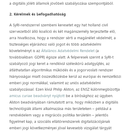
a digitális jóléti államok jövőbeli szabályozása szempontjából.
2. Kérelmek és befogadhatóság
A SyRI-rendszerrel szembeni keresetet egy hat holland civil
szervezetből álló koalíció és két magánszemély terjesztette elő,
arra hivatkozva, hogy a rendszer sérti a magánélet védelmét, a
tisztességes eljáráshoz való jogot és több adatvédelmi
követelményt is az
Általános Adatvédelmi Rendelet
(a
továbbiakban: GDPR) égisze alatt. A felperesek szerint a SyRI-t
szabályozó jogi keret a rendkívül széleskörű adatgyűjtés, az
átláthatatlan algoritmikus működés és a jogorvoslati rendszer
hiányosságai miatt összeütközésbe kerül az európai és nemzetközi
emberi jogi normákkal, valamint az uniós adatvédelmi
szabályozással. Ezen kívül Philip Alston, az ENSZ különmegbízottja
amicus curiae beadványt nyújtott
be a bírósághoz az ügyben.
Alston beadványában rámutatott arra, hogy miközben a digitális
technológiák állami alkalmazása más területeken – például a
rendvédelem vagy a migrációs politika területén – jelentős
figyelmet kap, a szociális ellátórendszerek digitalizációjának
emberi jogi következményei jóval kevesebb vizsgálat tárgyát