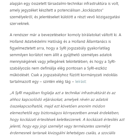
alapján egy összetett társadalmi-technikai infrastruktúra is volt,
amely jegyzéket készített a potenciálisan „kockázatos”
személyekről, és jelentéseket küldött a részt vevő közigazgatási
szerveknek.
A rendszer már a bevezetésekor komoly bírálatokat váltott ki. A
Holland Adatvédelmi Hatóság és a Holland Államtanács is
figyelmeztetett arra, hogy a SyRI jogszabály gyakorlatilag
semmilyen korlátot nem állít a gyűjthető személyes adatok
mennyiségének vagy jellegének tekintetében, és hogy a SyRI-
szabályozás nem definiálja elég pontosan a SyRI-eszköz
működését. Csak a jogszabályhoz fűzött kormányzati indoklás
tartalmazott egy – szintén elég tág –
leírást
:
„A SyRI magában foglalja azt a technikai infrastruktúrát és az
ahhoz kapcsolódó eljárásokat, amelyek révén az adatok
összekapcsolhatók, majd ezt követően anonim módon
elemezhetők egy biztonságos környezetben annak érdekében,
hogy kockázati értesítések keletkezzenek. A kockázati értesítés azt
jelenti, hogy egy jogi személyt vagy természetes személyt
érdemesnek tartanak kivizsgálni lehetséges csalás, a szociális