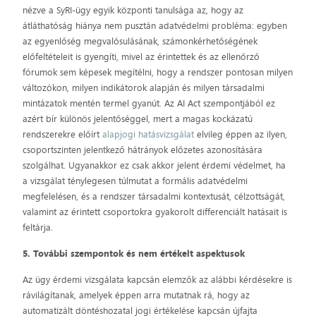
nézve a SyRI-ügy egyik központi tanulsága az, hogy az
átláthatóság hiánya nem pusztán adatvédelmi probléma: egyben
az egyenlőség megvalósulásának, számonkérhetőségének
előfeltételeit is gyengíti, mivel az érintettek és az ellenőrző
fórumok sem képesek megítélni, hogy a rendszer pontosan milyen
változókon, milyen indikátorok alapján és milyen társadalmi
mintázatok mentén termel gyanút. Az AI Act szempontjából ez
azért bír különös jelentőséggel, mert a magas kockázatú
rendszerekre előírt
alapjogi hatásvizsgálat
elvileg éppen az ilyen,
csoportszinten jelentkező hátrányok előzetes azonosítására
szolgálhat. Ugyanakkor ez csak akkor jelent érdemi védelmet, ha
a vizsgálat ténylegesen túlmutat a formális adatvédelmi
megfelelésen, és a rendszer társadalmi kontextusát, célzottságát,
valamint az érintett csoportokra gyakorolt differenciált hatásait is
feltárja.
5. További szempontok és nem értékelt aspektusok
Az ügy érdemi vizsgálata kapcsán elemzők az alábbi kérdésekre is
rávilágítanak, amelyek éppen arra mutatnak rá, hogy az
automatizált döntéshozatal jogi értékelése kapcsán újfajta