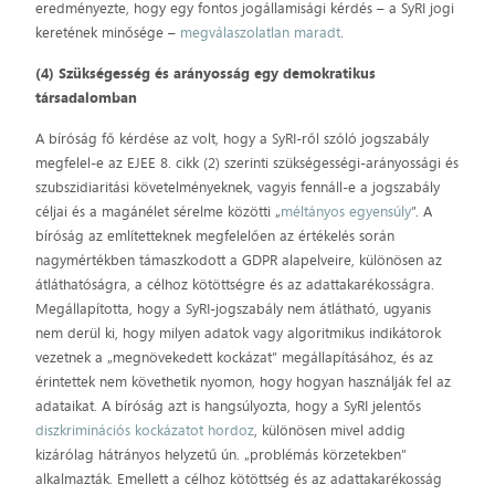
eredményezte, hogy egy fontos jogállamisági kérdés – a SyRI jogi
keretének minősége –
megválaszolatlan maradt
.
(4) Szükségesség és arányosság egy demokratikus
társadalomban
A bíróság fő kérdése az volt, hogy a SyRI-ről szóló jogszabály
megfelel-e az EJEE 8. cikk (2) szerinti szükségességi-arányossági és
szubszidiaritási követelményeknek, vagyis fennáll-e a jogszabály
céljai és a magánélet sérelme közötti „
méltányos egyensúly
”. A
bíróság az említetteknek megfelelően az értékelés során
nagymértékben támaszkodott a GDPR alapelveire, különösen az
átláthatóságra, a célhoz kötöttségre és az adattakarékosságra.
Megállapította, hogy a SyRI-jogszabály nem átlátható, ugyanis
nem derül ki, hogy milyen adatok vagy algoritmikus indikátorok
vezetnek a „megnövekedett kockázat” megállapításához, és az
érintettek nem követhetik nyomon, hogy hogyan használják fel az
adataikat. A bíróság azt is hangsúlyozta, hogy a SyRI jelentős
diszkriminációs kockázatot hordoz
, különösen mivel addig
kizárólag hátrányos helyzetű ún. „problémás körzetekben”
alkalmazták. Emellett a célhoz kötöttség és az adattakarékosság