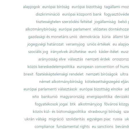
alapjogok
európai bíróság
európai bizottság
tagállami moz
diszkrimináció
európai központi bank
fogyasztóvéd
tisztességtelen szerződési feltétel
jogállamiság
belső 
alkotmánybíróság
európai parlament
előzetes döntéshozata
gazdasági és monetáris unió
demokrácia
kúria
állami t
jogegységi határozat
versenyjog
uniós értékek
eu alapjo
szociális jog
irányelvek átültetése
euró
kásler-ítélet
eusz
arányosság elve
választás
nemzeti érdek
oroszorsz
közös kereskedelempolitika
european convention of huma
brexit
fizetésképtelenségi rendelet
nemzeti bíróságok
ultra
német alkotmánybíróság
kötelezettségszegési eljár
európai parlamenti választások
európai bizottság elnöke
ad
wto
bankunió
magyarország
energiapolitika
devizak
fogyatékosok jogai
btk
alkotmányjog
fővárosi közgy
közös kül- és biztonságpolitika
strasbourgi bíróság
sza
ukrán válság
migráció
szolidaritás
egységes piac
russia
uk
compliance
fundamental rights
eu sanctions
bevándo