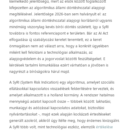
kiemelkedő jelentőségű, mert az elsők között foglalkozott
kifejezetten az algoritmikus állami döntéshozatal alapjogi
megítélésével. Jelentősége 2026-ban sem halványult el: az
algoritmikus állami döntéshozatal alapjogi korlátairól ugyanis
mindmáig viszonylag kevés bírói döntés született, így a SyRI
továbbra is fontos referenciapont e területen. Bár az AI Act
elfogadása új szabályozási keretet teremtett, ez a keret
önmagában nem ad választ arra, hogy a konkrét ügyekben
miként kell feloldani a technológiai alkalmazás, az
alapjogvédelem és a jogorvoslat közötti feszültségeket. E
kérdések tartalmi kimunkálása ezért várhatóan a jövőben is
nagyrészt a bíróságokra hárul majd.
A SyRI (System Risk Indication) egy algoritmus, amelyet szociális
ellátásokkal kapcsolatos visszaélések felderítésére terveztek, és
amelyet alkalmazott is a holland kormány. A rendszer hatalmas
mennyiségű adatot kapcsolt össze – többek között: lakhatási,
munkaügyi és adózással kapcsolatos adatokat, biztosítási
nyilvántartásokat -, majd ezek alapján kockázati értesítéseket
generált azokról, akikről úgy ítélte meg, hogy érdemes kivizsgálni.
A SyRI több volt, mint technológiai eszköz, elemzők
értékelése