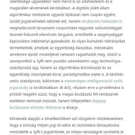
Jelentősége ugyanakkor nem merül ki az adatvédelem és a
magánélet sérelmének kérdésében. A digitális jóléti állam
algoritmikus rendszerei ugyanis tipikusan nem csupán egyéni,
izolált jogsérelmeket idéznek elő, hanem
strukturális hatásokat is
:
meghatározott társadalmi csoportokat nagyobb valószínűséggel
tesznek fokozott ellenőrzés tárgyává, erősíthetik a szegénységgel
kapcsolatos intézményi gyanakvást, és olyan kumulatív hátrányokat
termelhetnek, amelyek az egyenlőség klasszikus, individuális
sérelemre épülő modelljével nehezen ragadhatók meg. Ebből a
szempontból a SyRI nem pusztán adatvédelmi vagy technológia-
szabályozási ügy, hanem az algoritmikus kormányzás és az
egyenlőség viszonyának korai, paradigmatikus esete is. A későbbi
uniós szabályozás, különösen a
mesterséges intelligenciáról szóló
jogszabály
(a továbbiakban: AI Act), részben erre a problémára is
próbál reagálni azzal, hogy a magas kockázatú MI-rendszerek
esetében nemcsak műszaki, hanem kifejezetten
alapjogi
kockázatok előzetes feltárását
is elvárja.
Mindezek alapján a következőkben azt vizsgálom részletesebben,
hogy a bíróság milyen jogi érvekre és rezsimekre támaszkodva
minősítette a SyRI-t jogsértőnek, és milyen tanulságok vonhatók le