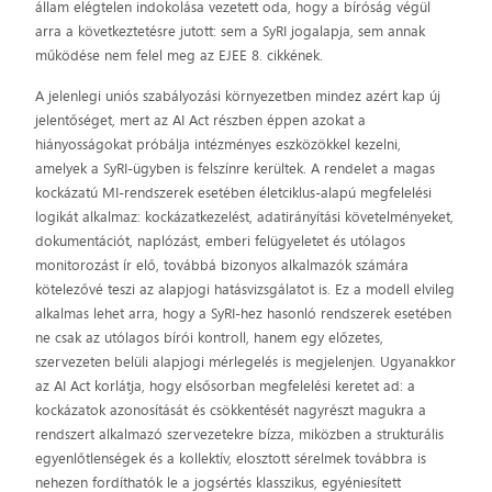
állam elégtelen indokolása vezetett oda, hogy a bíróság végül
arra a következtetésre jutott: sem a SyRI jogalapja, sem annak
működése nem felel meg az EJEE 8. cikkének.
A jelenlegi uniós szabályozási környezetben mindez azért kap új
jelentőséget, mert az AI Act részben éppen azokat a
hiányosságokat próbálja intézményes eszközökkel kezelni,
amelyek a SyRI-ügyben is felszínre kerültek. A rendelet a magas
kockázatú MI-rendszerek esetében életciklus-alapú megfelelési
logikát alkalmaz: kockázatkezelést, adatirányítási követelményeket,
dokumentációt, naplózást, emberi felügyeletet és utólagos
monitorozást ír elő, továbbá bizonyos alkalmazók számára
kötelezővé teszi az alapjogi hatásvizsgálatot is. Ez a modell elvileg
alkalmas lehet arra, hogy a SyRI-hez hasonló rendszerek esetében
ne csak az utólagos bírói kontroll, hanem egy előzetes,
szervezeten belüli alapjogi mérlegelés is megjelenjen. Ugyanakkor
az AI Act korlátja, hogy elsősorban megfelelési keretet ad: a
kockázatok azonosítását és csökkentését nagyrészt magukra a
rendszert alkalmazó szervezetekre bízza, miközben a strukturális
egyenlőtlenségek és a kollektív, elosztott sérelmek továbbra is
nehezen fordíthatók le a jogsértés klasszikus, egyéniesített