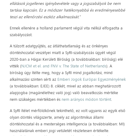
ellátások jogellenes igénybevétele vagy a jogszabályok be nem
tartása kapcsán. Ez a módszer hatékonyabbá és eredményesebbé
teszi az ellenőrzési eszköz alkalmazását.”
Ennek ellenére a holland parlament végül vita nélkül elfogadta a
szabályozást.
A túlzott adatgyűjtés, az átláthatatlanság és az önkényes
döntéshozatal veszélyei miatt a SyRI-szabályozás ügyét végül
2020-ban a Hágai Kerületi Bíróság (a továbbiakban: bíróság) elé
vitték (
NJCM et el. and FNV v. The State of Netherlands
). A
bíróság úgy ítélte meg, hogy a SyRI mind jogalkotási, mind
alkalmazási szinten sérti az
Emberi Jogok Európai Egyezményének
(a továbbiakban: EJEE) 8. cikkét, mivel az abban meghatározott
alapjogba (magánélethez való jog) való beavatkozás mértéke
nem szükséges mértékben és
nem arányos módon történt
.
A SyRI ítélet mérföldkőnek tekinthető, ez volt ugyanis az egyik első
olyan döntés világszerte, amely az algoritmikus állami
döntéshozatal és a mesterséges intelligencia (a továbbiakban: MI)
használatának emberi jogi vetületét részletesen értékelte.