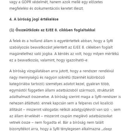
vagy a GDPR védelmét, hanem azok mellé egy előzetes
megfelelési és dokumentációs keretet illeszt.
4. A bíróság jogi értékelése
(1) Összeütközés az EJEE 8. cikkben foglaltakkal
A felek és a holland állam is egyetértettek abban, hogy a SyRI
szabályozás beavatkozást jelentett az EJEE 8. cikkében foglalt
magánélethez való jogba. A kérdés az volt, hogy milyen mértékű
ez a beavatkozás, valamint, hogy igazolható-e.
A bíróság vizsgálatában arra jutott, hogy a rendszer rendkívül
nagy mennyiségű és nagyon sokrétű (tizenhét különböző
kategóriába tartozó) személyes adatot kezel, gyakran több,
egymástól független állami adatbázisból származó, strukturált
adathalmazt összevetve. A bíróság szerint maga a SyRI-rendszer is
nehezen átlátható: ennek kapcsán sem a felperes civil koalíció
állítását – miszerint válogatás nélküli adatgyűjtésről van szó -, sem
az állam érvelését – miszerint csupán meglévő adatbázisokat
vetnek össze – nem fogadta el. Bár a bíróság nem talált
bizonyítékot arra, hogy a SyRI ténylegesen alkalmazna „
deep