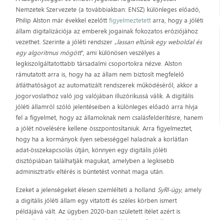
Nemzetek Szervezete (a továbbiakban: ENSZ) különleges előadó,
Philip Alston már évekkel ezelőtt
figyelmeztetett
arra, hogy a jóléti
állam digitalizációja az emberek jogainak fokozatos eróziójához
vezethet. Szerinte a jóléti rendszer „
lassan eltűnik egy weboldal és
egy algoritmus mögött
”, ami különösen veszélyes a
legkiszolgáltatottabb társadalmi csoportokra nézve. Alston
rámutatott arra is, hogy ha az állam nem biztosít megfelelő
átláthatóságot az automatizált rendszerek működéséről, akkor a
jogorvoslathoz való jog valójában illuzórikussá válik. A digitális
jóléti államról szóló jelentéseiben a különleges előadó arra hívja
fel a figyelmet, hogy az államoknak nem csalásfelderítésre, hanem
a jólét növelésére kellene összpontosítaniuk. Arra figyelmeztet,
hogy ha a kormányok ilyen sebességgel haladnak a korlátlan
adat-összekapcsolás útján, könnyen egy digitális jóléti
disztópiában találhatják magukat, amelyben a legkisebb
adminisztratív eltérés is büntetést vonhat maga után.
Ezeket a jelenségeket élesen szemlélteti a holland
SyRI-ügy
, amely
a digitális jóléti állam egy vitatott és széles körben ismert
példájává vált. Az ügyben 2020-ban született ítélet azért is