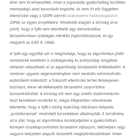
elvei sem érvényesültek, mivel a jogszabály gyakorlatilag korlátlan
mennyiségű adat bevonását engedte, és nem írt elő független
ellenőrzést vagy a GDPR szerinti
adatvédelmi hatásvizsgálatot
(DPIA) az egyes projektekre. Mindezek alapján a bíróság arra
jutott, hogy a SyRI nem tekinthető egy demokratikus
társadalomban szükséges mértékű jogkorlátozásnak, és így
megsérti az EJEE 8. cikkét.
A SyRI-ügy egyúttal azt is megmutatja, hogy az algoritmikus jóléti
rendszerek esetében a szükségesség és arányosság vizsgálata
nehezen választható el az egyenlőségi kockázatok értékelésétől. A
rendszer ugyanis végeredményben nem neutrális adminisztratív
eszközként működött: a fokozott ellenőrzés terhei ténylegesen
bizonyos, eleve sérülékenyebb társadalmi csoportokra
koncentrálódtak. A bíróság ezt nem egy önálló diszkriminációs
teszt keretében bontotta ki, mégis kifejezetten relevánsnak
tekintette, hogy a SyRI-t addig kizárólag hátrányos helyzetű,
„problémásnak” minősített körzetekben alkalmazták. E körülmény
arra utal, hogy az algoritmikus kockázatjelzés a gyakorlatban
könnyen összekapcsolódhat társadalmi státuszon, lakóhelyen vagy
vagyoni helyzeten alapuló közvetett megkülönböztetéssel. Innen