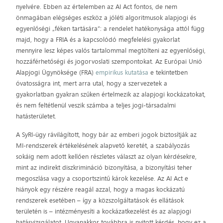
nyelvére. Ebben az értelemben az AI Act fontos, de nem
önmagában elégséges eszköz a jóléti algoritmusok alapjogi és
egyenlőségi „féken tartására”: a rendelet hatékonysága attól függ
majd, hogy a FRIA és a kapcsolódó megfelelési gyakorlat
mennyire lesz képes valós tartalommal megtölteni az egyenlőségi,
hozzáférhetőségi és jogorvoslati szempontokat. Az Európai Unió
Alapjogi Ügynöksége (FRA)
empirikus kutatása
e tekintetben
óvatosságra int, mert arra utal, hogy a szervezetek a
gyakorlatban gyakran szűken értelmezik az alapjogi kockázatokat,
és nem feltétlenül veszik számba a teljes jogi-társadalmi
hatásterületet.
A SyRI-ügy rávilágított, hogy bár az emberi jogok biztosítják az
MI-rendszerek értékelésének alapvető keretét, a szabályozás
sokáig nem adott kellően részletes választ az olyan kérdésekre,
mint az indirekt diszkrimináció bizonyítása, a bizonyítási teher
megoszlása vagy a csoportszintű károk kezelése. Az AI Act e
hiányok egy részére reagál azzal, hogy a magas kockázatú
rendszerek esetében – így a közszolgáltatások és ellátások
területén is – intézményesíti a kockázatkezelést és az alapjogi
hatásvizsgálatot. Ugyanakkor továbbra is nyitott kérdés, hogy ez a