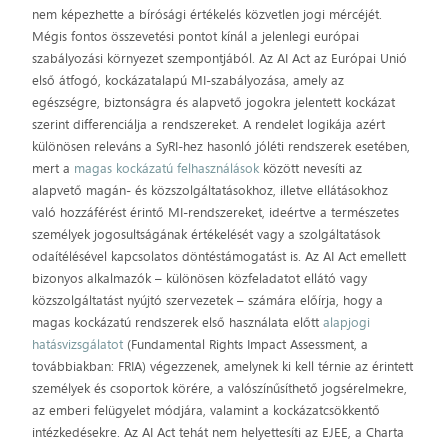
nem képezhette a bírósági értékelés közvetlen jogi mércéjét.
Mégis fontos összevetési pontot kínál a jelenlegi európai
szabályozási környezet szempontjából. Az AI Act az Európai Unió
első átfogó, kockázatalapú MI-szabályozása, amely az
egészségre, biztonságra és alapvető jogokra jelentett kockázat
szerint differenciálja a rendszereket. A rendelet logikája azért
különösen releváns a SyRI-hez hasonló jóléti rendszerek esetében,
mert a
magas kockázatú felhasználások
között nevesíti az
alapvető magán- és közszolgáltatásokhoz, illetve ellátásokhoz
való hozzáférést érintő MI-rendszereket, ideértve a természetes
személyek jogosultságának értékelését vagy a szolgáltatások
odaítélésével kapcsolatos döntéstámogatást is. Az AI Act emellett
bizonyos alkalmazók – különösen közfeladatot ellátó vagy
közszolgáltatást nyújtó szervezetek – számára előírja, hogy a
magas kockázatú rendszerek első használata előtt
alapjogi
hatásvizsgálatot
(Fundamental Rights Impact Assessment, a
továbbiakban: FRIA) végezzenek, amelynek ki kell térnie az érintett
személyek és csoportok körére, a valószínűsíthető jogsérelmekre,
az emberi felügyelet módjára, valamint a kockázatcsökkentő
intézkedésekre. Az AI Act tehát nem helyettesíti az EJEE, a Charta