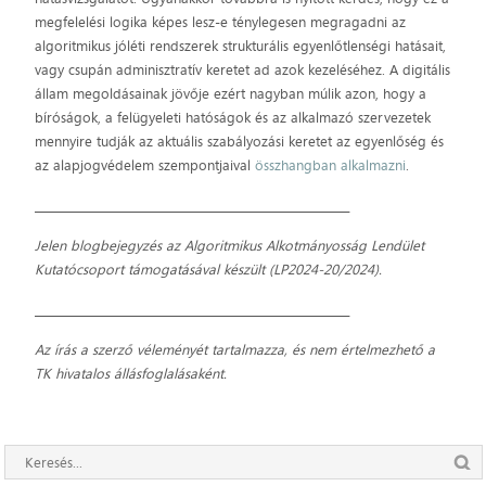
megfelelési logika képes lesz-e ténylegesen megragadni az
algoritmikus jóléti rendszerek strukturális egyenlőtlenségi hatásait,
vagy csupán adminisztratív keretet ad azok kezeléséhez. A digitális
állam megoldásainak jövője ezért nagyban múlik azon, hogy a
bíróságok, a felügyeleti hatóságok és az alkalmazó szervezetek
mennyire tudják az aktuális szabályozási keretet az egyenlőség és
az alapjogvédelem szempontjaival
összhangban alkalmazni
.
__________________________________________________________
Jelen blogbejegyzés az Algoritmikus Alkotmányosság Lendület
Kutatócsoport támogatásával készült (LP2024-20/2024).
__________________________________________________________
Az írás a szerző véleményét tartalmazza, és nem értelmezhető a
TK hivatalos állásfoglalásaként.