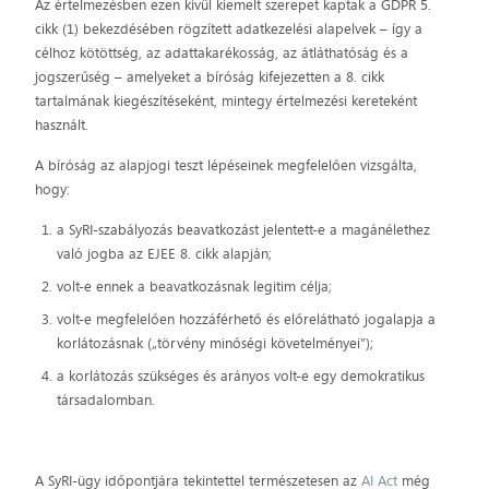
Az értelmezésben ezen kívül kiemelt szerepet kaptak a GDPR 5.
cikk (1) bekezdésében rögzített adatkezelési alapelvek – így a
célhoz kötöttség, az adattakarékosság, az átláthatóság és a
jogszerűség – amelyeket a bíróság kifejezetten a 8. cikk
tartalmának kiegészítéseként, mintegy értelmezési kereteként
használt.
A bíróság az alapjogi teszt lépéseinek megfelelően vizsgálta,
hogy:
a SyRI-szabályozás beavatkozást jelentett-e a magánélethez
való jogba az EJEE 8. cikk alapján;
volt-e ennek a beavatkozásnak legitim célja;
volt-e megfelelően hozzáférhető és előrelátható jogalapja a
korlátozásnak („törvény minőségi követelményei”);
a korlátozás szükséges és arányos volt-e egy demokratikus
társadalomban.
A SyRI-ügy időpontjára tekintettel természetesen az
AI Act
még