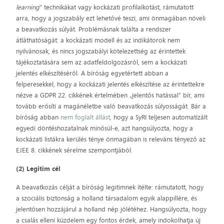
learning
” technikákat vagy kockázati profilalkotást, rámutatott
arra, hogy a jogszabály ezt lehetővé teszi, ami önmagában növeli
a beavatkozás súlyát. Problémásnak találta a rendszer
átláthatóságát: a kockázati modell és az indikátorok nem
nyilvánosak, és nincs jogszabályi kötelezettség az érintettek
tájékoztatására sem az adatfeldolgozásról, sem a kockázati
jelentés elkészítéséről. A bíróság egyetértett abban a
felperesekkel, hogy a kockázati jelentés elkészítése az érintettekre
nézve a GDPR 22. cikkének értelmében „jelentős hatással” bír, ami
tovább erősíti a magánéletbe való beavatkozás súlyosságát. Bár a
bíróság abban
nem foglalt állást
, hogy a SyRI teljesen automatizált
egyedi döntéshozatalnak minősül-e, azt hangsúlyozta, hogy a
kockázati listákra kerülés ténye önmagában is releváns tényező az
EJEE 8. cikkének sérelme szempontjából.
(2) Legitim cél
A beavatkozás célját a bíróság legitimnek ítélte: rámutatott, hogy
a szociális biztonság a holland társadalom egyik alappillére, és
jelentősen hozzájárul a holland nép jólétéhez. Hangsúlyozta, hogy
a csalás elleni küzdelem egy fontos érdek, amely indokolhatja új