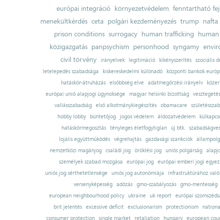
európai integráció
környezetvédelem
fenntartható fe
menekültkérdés
ceta
polgári kezdeményezés
trump
nafta
prison conditions
surrogacy
human trafficking
human 
közigazgatás
panpsychism
personhood
syngamy
envi
civil törvény
irányelvek
legitimáció
kikényszerítés
szociális d
letelepedés szabadsága
kiskereskedelmi különadó
központi bankok európ
hatáskör-átruházás
elsőbbség elve
adatmegőrzési irányelv
közer
európai unió alapjogi ügynoksége
magyar helsinki bizottság
vesztegeté
vallásszabadság
első alkotmánykiegészítés
obamacare
születésszab
hobby lobby
büntetőjog
jogos védelem
áldozatvédelem
külkapcs
hatáskörmegosztás
tényleges életfogytiglan
új btk.
szabadságves
lojális együttműködés
végrehajtás
gazdasági szankciók
állampolg
nemzetközi magánjog
családi jog
öröklési jog
uniós polgárság
alapj
személyek szabad mozgása
európai jog
európai emberi jogi egye
uniós jog sérthetetlensége
uniós jog autonómiája
infrastruktúrához val
versenyképesség
adózás
gmo-szabályozás
gmo-mentesség
european neighbourhood policy
ukraine
uk report
európai szomszédsá
brit jelentés
excessive deficit
exclusionarism
protectionism
nationa
consumer protection
single market
retaliation
hungary
european court