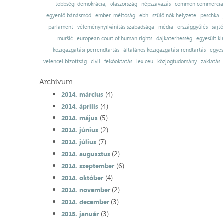
többségi demokrácia;
olaszország
népszavazás
common commercial
egyenlő bánásmód
emberi méltóság
ebh
szülő nők helyzete
peschka
parlament
véleménynyilvánítás szabadsága
média
országgyűlés
sajt
muršić
european court of human rights
dajkaterhesség
egyesült ki
közigazgatási perrendtartás
általános közigazgatási rendtartás
egyes
velencei bizottság
civil
felsőoktatás
lex ceu
közjogtudomány
zaklatás
Archívum
(4)
2014. március
(4)
2014. április
(5)
2014. május
(2)
2014. június
(7)
2014. július
(2)
2014. augusztus
(6)
2014. szeptember
(4)
2014. október
(2)
2014. november
(3)
2014. december
(3)
2015. január