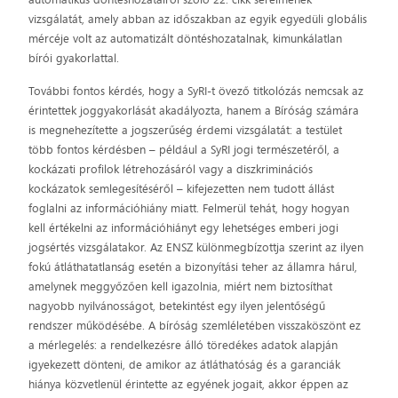
vizsgálatát, amely abban az időszakban az egyik egyedüli globális
mércéje volt az automatizált döntéshozatalnak, kimunkálatlan
bírói gyakorlattal.
További fontos kérdés, hogy a SyRI-t övező titkolózás nemcsak az
érintettek joggyakorlását akadályozta, hanem a Bíróság számára
is megnehezítette a jogszerűség érdemi vizsgálatát: a testület
több fontos kérdésben – például a SyRI jogi természetéről, a
kockázati profilok létrehozásáról vagy a diszkriminációs
kockázatok semlegesítéséről – kifejezetten nem tudott állást
foglalni az információhiány miatt. Felmerül tehát, hogy hogyan
kell értékelni az információhiányt egy lehetséges emberi jogi
jogsértés vizsgálatakor. Az ENSZ különmegbízottja szerint az ilyen
fokú átláthatatlanság esetén a bizonyítási teher az államra hárul,
amelynek meggyőzően kell igazolnia, miért nem biztosíthat
nagyobb nyilvánosságot, betekintést egy ilyen jelentőségű
rendszer működésébe. A bíróság szemléletében visszaköszönt ez
a mérlegelés: a rendelkezésre álló töredékes adatok alapján
igyekezett dönteni, de amikor az átláthatóság és a garanciák
hiánya közvetlenül érintette az egyének jogait, akkor éppen az