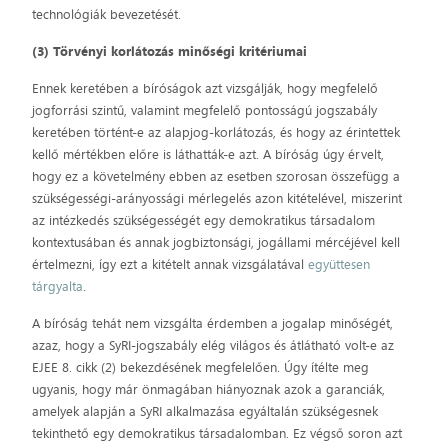
technológiák bevezetését.
(3) Törvényi korlátozás minőségi kritériumai
Ennek keretében a bíróságok azt vizsgálják, hogy megfelelő
jogforrási szintű, valamint megfelelő pontosságú jogszabály
keretében történt-e az alapjog-korlátozás, és hogy az érintettek
kellő mértékben előre is láthatták-e azt. A bíróság úgy érvelt,
hogy ez a követelmény ebben az esetben szorosan összefügg a
szükségességi-arányossági mérlegelés azon kitételével, miszerint
az intézkedés szükségességét egy demokratikus társadalom
kontextusában és annak jogbiztonsági, jogállami mércéjével kell
értelmezni, így ezt a kitételt annak vizsgálatával
együttesen
tárgyalta
.
A bíróság tehát nem vizsgálta érdemben a jogalap minőségét,
azaz, hogy a SyRI-jogszabály elég világos és átlátható volt-e az
EJEE 8. cikk (2) bekezdésének megfelelően. Úgy ítélte meg
ugyanis, hogy már önmagában hiányoznak azok a garanciák,
amelyek alapján a SyRI alkalmazása egyáltalán szükségesnek
tekinthető egy demokratikus társadalomban. Ez végső soron azt