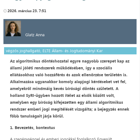
2026. március 23. 7:51
Glatz Anna
végzős joghallgató, ELTE Állam- és Jogtudományi Kar
Az algoritmikus döntéshozatal egyre nagyobb szerepet kap az
állami jóléti rendszerek működésében, így a szociális
ellátásokhoz való hozzáférés és azok ellenőrzése területén is.
Alkalmazása ugyanakkor komoly alapjogi kérdéseket vet fel,
amelyekről mindmáig kevés bírósági döntés született. A
holland SyRI-ügyben hozott ítélet az elsők között volt,
amelyben egy bíróság kifejezetten egy állami algoritmikus
rendszer emberi jogi megítélését vizsgálta; a bejegyzés ennek
főbb tanulságait járja körül.
1. Bevezetés, kontextus
A szegénységgel és emberi jogokkal foglalkozó Egyesült