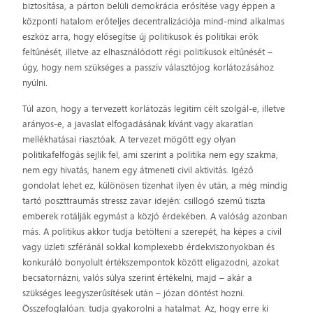
biztosítása, a párton belüli demokrácia erősítése vagy éppen a
központi hatalom erőteljes decentralizációja mind-mind alkalmas
eszköz arra, hogy elősegítse új politikusok és politikai erők
feltűnését, illetve az elhasználódott régi politikusok eltűnését –
úgy, hogy nem szükséges a passzív választójog korlátozásához
nyúlni.
Túl azon, hogy a tervezett korlátozás legitim célt szolgál-e, illetve
arányos-e, a javaslat elfogadásának kívánt vagy akaratlan
mellékhatásai riasztóak. A tervezet mögött egy olyan
politikafelfogás sejlik fel, ami szerint a politika nem egy szakma,
nem egy hivatás, hanem egy átmeneti civil aktivitás. Igéző
gondolat lehet ez, különösen tizenhat ilyen év után, a még mindig
tartó poszttraumás stressz zavar idején: csillogó szemű tiszta
emberek rotálják egymást a közjó érdekében. A valóság azonban
más. A politikus akkor tudja betölteni a szerepét, ha képes a civil
vagy üzleti szféránál sokkal komplexebb érdekviszonyokban és
konkuráló bonyolult értékszempontok között eligazodni, azokat
becsatornázni, valós súlya szerint értékelni, majd – akár a
szükséges leegyszerűsítések után – józan döntést hozni.
Összefoglalóan: tudja gyakorolni a hatalmat. Az, hogy erre ki