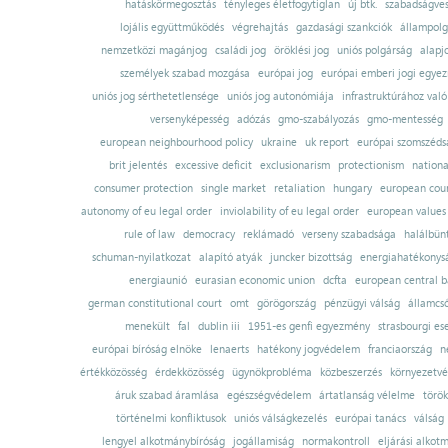
hatáskörmegosztás
tényleges életfogytiglan
új btk.
szabadságves
lojális együttműködés
végrehajtás
gazdasági szankciók
állampolg
nemzetközi magánjog
családi jog
öröklési jog
uniós polgárság
alapj
személyek szabad mozgása
európai jog
európai emberi jogi egye
uniós jog sérthetetlensége
uniós jog autonómiája
infrastruktúrához val
versenyképesség
adózás
gmo-szabályozás
gmo-mentesség
european neighbourhood policy
ukraine
uk report
európai szomszédsá
brit jelentés
excessive deficit
exclusionarism
protectionism
nationa
consumer protection
single market
retaliation
hungary
european court
autonomy of eu legal order
inviolability of eu legal order
european values
rule of law
democracy
reklámadó
verseny szabadsága
halálbün
schuman-nyilatkozat
alapító atyák
juncker bizottság
energiahatékonysá
energiaunió
eurasian economic union
dcfta
european central 
german constitutional court
omt
görögország
pénzügyi válság
államcs
menekült
fal
dublin iii
1951-es genfi egyezmény
strasbourgi es
európai bíróság elnöke
lenaerts
hatékony jogvédelem
franciaország
n
értékközösség
érdekközösség
ügynökprobléma
közbeszerzés
környezetvé
áruk szabad áramlása
egészségvédelem
ártatlanság vélelme
török
történelmi konfliktusok
uniós válságkezelés
európai tanács
válság
lengyel alkotmánybíróság
jogállamiság
normakontroll
eljárási alkot