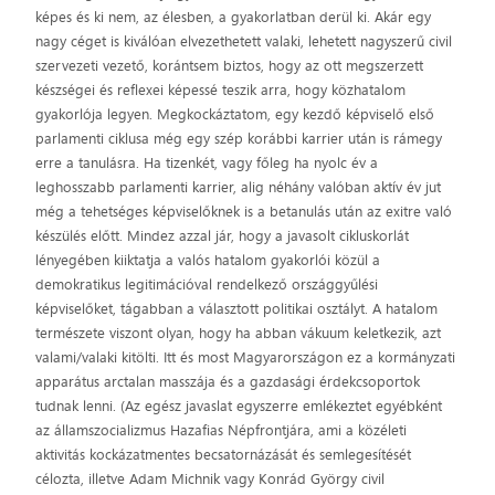
képes és ki nem, az élesben, a gyakorlatban derül ki. Akár egy
nagy céget is kiválóan elvezethetett valaki, lehetett nagyszerű civil
szervezeti vezető, korántsem biztos, hogy az ott megszerzett
készségei és reflexei képessé teszik arra, hogy közhatalom
gyakorlója legyen. Megkockáztatom, egy kezdő képviselő első
parlamenti ciklusa még egy szép korábbi karrier után is rámegy
erre a tanulásra. Ha tizenkét, vagy főleg ha nyolc év a
leghosszabb parlamenti karrier, alig néhány valóban aktív év jut
még a tehetséges képviselőknek is a betanulás után az exitre való
készülés előtt. Mindez azzal jár, hogy a javasolt cikluskorlát
lényegében kiiktatja a valós hatalom gyakorlói közül a
demokratikus legitimációval rendelkező országgyűlési
képviselőket, tágabban a választott politikai osztályt. A hatalom
természete viszont olyan, hogy ha abban vákuum keletkezik, azt
valami/valaki kitölti. Itt és most Magyarországon ez a kormányzati
apparátus arctalan masszája és a gazdasági érdekcsoportok
tudnak lenni. (Az egész javaslat egyszerre emlékeztet egyébként
az államszocializmus Hazafias Népfrontjára, ami a közéleti
aktivitás kockázatmentes becsatornázását és semlegesítését
célozta, illetve Adam Michnik vagy Konrád György civil