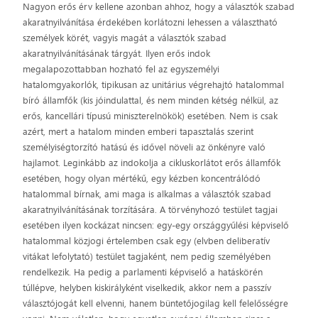
Nagyon erős érv kellene azonban ahhoz, hogy a választók szabad
akaratnyilvánítása érdekében korlátozni lehessen a választható
személyek körét, vagyis magát a választók szabad
akaratnyilvánításának tárgyát. Ilyen erős indok
megalapozottabban hozható fel az egyszemélyi
hatalomgyakorlók, tipikusan az unitárius végrehajtó hatalommal
bíró államfők (kis jóindulattal, és nem minden kétség nélkül, az
erős, kancellári típusú miniszterelnökök) esetében. Nem is csak
azért, mert a hatalom minden emberi tapasztalás szerint
személyiségtorzító hatású és idővel növeli az önkényre való
hajlamot. Leginkább az indokolja a cikluskorlátot erős államfők
esetében, hogy olyan mértékű, egy kézben koncentrálódó
hatalommal bírnak, ami maga is alkalmas a választók szabad
akaratnyilvánításának torzítására. A törvényhozó testület tagjai
esetében ilyen kockázat nincsen: egy-egy országgyűlési képviselő
hatalommal közjogi értelemben csak egy (elvben deliberatív
vitákat lefolytató) testület tagjaként, nem pedig személyében
rendelkezik. Ha pedig a parlamenti képviselő a hatáskörén
túllépve, helyben kiskirályként viselkedik, akkor nem a passzív
választójogát kell elvenni, hanem büntetőjogilag kell felelősségre