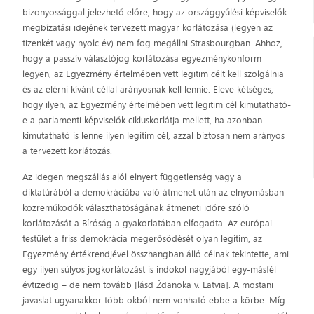
bizonyossággal jelezhető előre, hogy az országgyűlési képviselők
megbízatási idejének tervezett magyar korlátozása (legyen az
tizenkét vagy nyolc év) nem fog megállni Strasbourgban. Ahhoz,
hogy a passzív választójog korlátozása egyezménykonform
legyen, az Egyezmény értelmében vett legitim célt kell szolgálnia
és az elérni kívánt céllal arányosnak kell lennie. Eleve kétséges,
hogy ilyen, az Egyezmény értelmében vett legitim cél kimutatható-
e a parlamenti képviselők cikluskorlátja mellett, ha azonban
kimutatható is lenne ilyen legitim cél, azzal biztosan nem arányos
a tervezett korlátozás.
Az idegen megszállás alól elnyert függetlenség vagy a
diktatúrából a demokráciába való átmenet után az elnyomásban
közreműködők választhatóságának átmeneti időre szóló
korlátozását a Bíróság a gyakorlatában elfogadta. Az európai
testület a friss demokrácia megerősödését olyan legitim, az
Egyezmény értékrendjével összhangban álló célnak tekintette, ami
egy ilyen súlyos jogkorlátozást is indokol nagyjából egy-másfél
évtizedig – de nem tovább [lásd Ždanoka v. Latvia]. A mostani
javaslat ugyanakkor több okból nem vonható ebbe a körbe. Míg