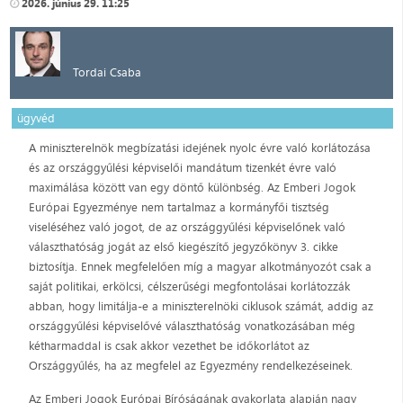
2026. június 29. 11:25
Tordai Csaba
ügyvéd
A miniszterelnök megbízatási idejének nyolc évre való korlátozása
és az országgyűlési képviselői mandátum tizenkét évre való
maximálása között van egy döntő különbség. Az Emberi Jogok
Európai Egyezménye nem tartalmaz a kormányfői tisztség
viseléséhez való jogot, de az országgyűlési képviselőnek való
választhatóság jogát az első kiegészítő jegyzőkönyv 3. cikke
biztosítja. Ennek megfelelően míg a magyar alkotmányozót csak a
saját politikai, erkölcsi, célszerűségi megfontolásai korlátozzák
abban, hogy limitálja-e a miniszterelnöki ciklusok számát, addig az
országgyűlési képviselővé választhatóság vonatkozásában még
kétharmaddal is csak akkor vezethet be időkorlátot az
Országgyűlés, ha az megfelel az Egyezmény rendelkezéseinek.
Az Emberi Jogok Európai Bíróságának gyakorlata alapján nagy