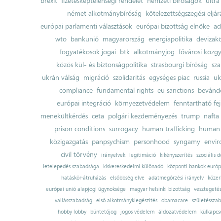
brexit
fizetésképtelenségi rendelet
nemzeti bíróságok
ultra
német alkotmánybíróság
kötelezettségszegési eljár
európai parlamenti választások
európai bizottság elnöke
ad
wto
bankunió
magyarország
energiapolitika
devizak
fogyatékosok jogai
btk
alkotmányjog
fővárosi közgy
közös kül- és biztonságpolitika
strasbourgi bíróság
sza
ukrán válság
migráció
szolidaritás
egységes piac
russia
uk
compliance
fundamental rights
eu sanctions
bevándo
európai integráció
környezetvédelem
fenntartható fe
menekültkérdés
ceta
polgári kezdeményezés
trump
nafta
prison conditions
surrogacy
human trafficking
human 
közigazgatás
panpsychism
personhood
syngamy
envi
civil törvény
irányelvek
legitimáció
kikényszerítés
szociális d
letelepedés szabadsága
kiskereskedelmi különadó
központi bankok európ
hatáskör-átruházás
elsőbbség elve
adatmegőrzési irányelv
közer
európai unió alapjogi ügynoksége
magyar helsinki bizottság
vesztegeté
vallásszabadság
első alkotmánykiegészítés
obamacare
születésszab
hobby lobby
büntetőjog
jogos védelem
áldozatvédelem
külkapcs