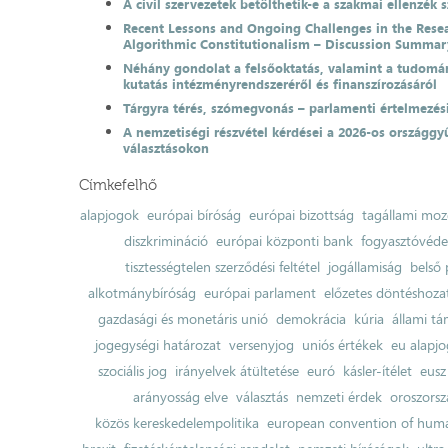
A civil szervezetek betölthetik-e a szakmai ellenzék 
Recent Lessons and Ongoing Challenges in the Resea
Algorithmic Constitutionalism – Discussion Summar
Néhány gondolat a felsőoktatás, valamint a tudomá
kutatás intézményrendszeréről és finanszírozásáról
Tárgyra térés, szómegvonás – parlamenti értelmezés
A nemzetiségi részvétel kérdései a 2026-os országgyű
választásokon
Címkefelhő
alapjogok
európai bíróság
európai bizottság
tagállami moz
diszkrimináció
európai központi bank
fogyasztóvéd
tisztességtelen szerződési feltétel
jogállamiság
belső 
alkotmánybíróság
európai parlament
előzetes döntéshozata
gazdasági és monetáris unió
demokrácia
kúria
állami t
jogegységi határozat
versenyjog
uniós értékek
eu alapjo
szociális jog
irányelvek átültetése
euró
kásler-ítélet
eusz
arányosság elve
választás
nemzeti érdek
oroszorsz
közös kereskedelempolitika
european convention of huma