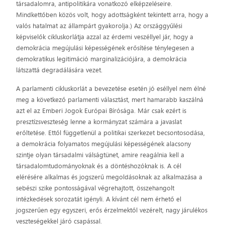
társadalomra, antipolitikára vonatkozó elképzeléseire.
Mindkettőben közös volt, hogy adottságként tekintett arra, hogy a
valós hatalmat az állampárt gyakorolja.) Az országgyűlési
képviselők cikluskorlátja azzal az érdemi veszéllyel jár, hogy a
demokrácia megújulási képességének erősítése ténylegesen a
demokratikus legitimáció marginalizációjára, a demokrácia
látszattá degradálására vezet.
A parlamenti cikluskorlát a bevezetése esetén jó eséllyel nem élné
meg a következő parlamenti választást, mert hamarabb kaszálná
azt el az Emberi Jogok Európai Bírósága. Már csak ezért is
presztízsveszteség lenne a kormányzat számára a javaslat
erőltetése. Ettől függetlenül a politikai szerkezet becsontosodása,
a demokrácia folyamatos megújulási képességének alacsony
szintje olyan társadalmi válságtünet, amire reagálnia kell a
társadalomtudományoknak és a döntéshozóknak is. A cél
elérésére alkalmas és jogszerű megoldásoknak az alkalmazása a
sebészi szike pontosságával végrehajtott, összehangolt
intézkedések sorozatát igényli. A kívánt cél nem érhető el
jogszerűen egy egyszeri, erős érzelmektől vezérelt, nagy járulékos
veszteségekkel járó csapással.