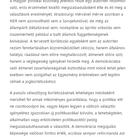
a magyar politikai közösség jelentős része egy autoriter rezsimtől
való, erős érzelmeket kiváltó megszabadulásként élte és éli meg a
választások eredményét, strasbourgi mércével mérve azonban a
NER nem azonosítható sem a Szovjetunióval, de még az
állampárti diktatúrával sem, nodepláne az áprilisi voksolás sem
összemérhető például a balti államok függetlenségének
kivívásával. A tervezett korlátozás egyébként sem az autoriter
rezsim fenntartásában közreműködőket célozza, hanem általános
hatályú; ráadásul nem előre meghatározott, átmeneti időre szól,
hanem a véglegesség igényével hirdetik meg. A demokráciába
való átmenet zavartalanságának biztosítása mint indok tehát jelen
esetben nem szolgálhat az Egyezmény értelmében vett legitim
célnak a jogkorlátozáshoz.
A passzív választójog korlátozásának lehetséges indokaként
merülhet fel annak intézményes garantálása, hogy a politikai elit
ne csontosodjon be, vagyis képes legyen a változó választói
igényekhez igazodóan új politikusokkal bővülni, a tehetségtelen,
alkalmatlan vagy erkölcstelen politikusoktól pedig
megszabadulhassanak a választók. A demokrácia megújulási
képessége valóban fontos érték,
ecclesia semper reformanda est.