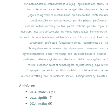
beruházásvédelem
szabályozáshoz való jog
jog és irodalom
erdély
k
law in literature
law as literature
lengyel alkotmánybíróság
lengye
jogállamiság-védelmi mechanizmus
eu klímapolitika
kvótakereske
kiotói jegyzőkönyv
adójog
európai politikai pártok;
pártfinanszír
európai politikai közösség
politikai pártok
kohéziós politika
régió
sz
mulhaupt
ingatlanadó-követelés
nyilvános meghallgatás
kommunikáció
internet
platformtársadalom
adókövetelés
fizetésképtelenségi eljárás
so
kisebbségek
sokféleség
fizetésképtelenség;
jogharmonizáció;
cső
többségi demokrácia;
olaszország
népszavazás
common commercial
egyenlő bánásmód
emberi méltóság
ebh
szülő nők helyzete
peschka
parlament
véleménynyilvánítás szabadsága
média
országgyűlés
sajt
muršić
european court of human rights
dajkaterhesség
egyesült ki
közigazgatási perrendtartás
általános közigazgatási rendtartás
egyes
velencei bizottság
civil
felsőoktatás
lex ceu
közjogtudomány
zaklatás
Archívum
(4)
2014. március
(4)
2014. április
(5)
2014. május