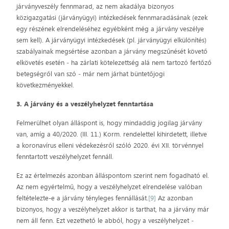
járványveszély fennmarad, az nem akadálya bizonyos
közigazgatási (járványügyi) intézkedések fennmaradásának (ezek
egy részének elrendeléséhez egyébként még a járvány veszélye
sem kell). A járványügyi intézkedések (pl. járványügyi elkülönítés)
szabályainak megsértése azonban a járvány megszűnését követő
elkövetés esetén ‒ ha zárlati kötelezettség alá nem tartozó fertőző
betegségről van szó ‒ már nem járhat büntetőjogi
következményekkel.
3. A járvány és a veszélyhelyzet fenntartása
Felmerülhet olyan álláspont is, hogy mindaddig jogilag járvány
van, amíg a 40/2020. (III. 11.) Korm. rendelettel kihirdetett, illetve
a koronavírus elleni védekezésről szóló 2020. évi XII. törvénnyel
fenntartott veszélyhelyzet fennáll.
Ez az értelmezés azonban álláspontom szerint nem fogadható el.
Az nem egyértelmű, hogy a veszélyhelyzet elrendelése valóban
feltételezte-e a járvány tényleges fennállását.
[9]
Az azonban
bizonyos, hogy a veszélyhelyzet akkor is tarthat, ha a járvány már
nem áll fenn. Ezt vezethető le abból, hogy a veszélyhelyzet ‒