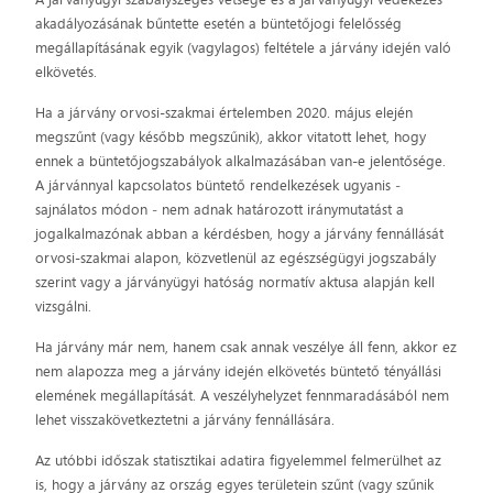
akadályozásának bűntette esetén a büntetőjogi felelősség
megállapításának egyik (vagylagos) feltétele a járvány idején való
elkövetés.
Ha a járvány orvosi-szakmai értelemben 2020. május elején
megszűnt (vagy később megszűnik), akkor vitatott lehet, hogy
ennek a büntetőjogszabályok alkalmazásában van-e jelentősége.
A járvánnyal kapcsolatos büntető rendelkezések ugyanis ‒
sajnálatos módon ‒ nem adnak határozott iránymutatást a
jogalkalmazónak abban a kérdésben, hogy a járvány fennállását
orvosi-szakmai alapon, közvetlenül az egészségügyi jogszabály
szerint vagy a járványügyi hatóság normatív aktusa alapján kell
vizsgálni.
Ha járvány már nem, hanem csak annak veszélye áll fenn, akkor ez
nem alapozza meg a járvány idején elkövetés büntető tényállási
elemének megállapítását. A veszélyhelyzet fennmaradásából nem
lehet visszakövetkeztetni a járvány fennállására.
Az utóbbi időszak statisztikai adatira figyelemmel felmerülhet az
is, hogy a járvány az ország egyes területein szűnt (vagy szűnik