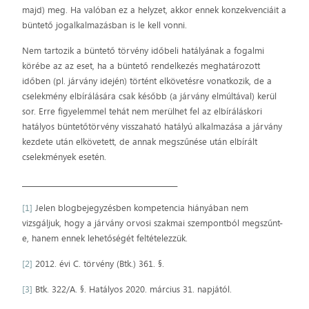
majd) meg. Ha valóban ez a helyzet, akkor ennek konzekvenciáit a
büntető jogalkalmazásban is le kell vonni.
Nem tartozik a büntető törvény időbeli hatályának a fogalmi
körébe az az eset, ha a büntető rendelkezés meghatározott
időben (pl. járvány idején) történt elkövetésre vonatkozik, de a
cselekmény elbírálására csak később (a járvány elmúltával) kerül
sor. Erre figyelemmel tehát nem merülhet fel az elbíráláskori
hatályos büntetőtörvény visszaható hatályú alkalmazása a járvány
kezdete után elkövetett, de annak megszűnése után elbírált
cselekmények esetén.
_____________________________________________
[1]
Jelen blogbejegyzésben kompetencia hiányában nem
vizsgáljuk, hogy a járvány orvosi szakmai szempontból megszűnt-
e, hanem ennek lehetőségét feltételezzük.
[2]
2012. évi C. törvény (Btk.) 361. §.
[3]
Btk. 322/A. §. Hatályos 2020. március 31. napjától.