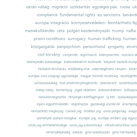
ukrán válság
migráció
szolidaritás
egységes piac
russia
uk
compliance
fundamental rights
eu sanctions
bevándo
európai integráció
környezetvédelem
fenntartható fe
menekültkérdés
ceta
polgári kezdeményezés
trump
nafta
prison conditions
surrogacy
human trafficking
human 
közigazgatás
panpsychism
personhood
syngamy
envi
civil törvény
irányelvek
legitimáció
kikényszerítés
szociális d
letelepedés szabadsága
kiskereskedelmi különadó
központi bankok európ
hatáskör-átruházás
elsőbbség elve
adatmegőrzési irányelv
közer
európai unió alapjogi ügynoksége
magyar helsinki bizottság
vesztegeté
vallásszabadság
első alkotmánykiegészítés
obamacare
születésszab
hobby lobby
büntetőjog
jogos védelem
áldozatvédelem
külkapcs
hatáskörmegosztás
tényleges életfogytiglan
új btk.
szabadságves
lojális együttműködés
végrehajtás
gazdasági szankciók
állampolg
nemzetközi magánjog
családi jog
öröklési jog
uniós polgárság
alapj
személyek szabad mozgása
európai jog
európai emberi jogi egye
uniós jog sérthetetlensége
uniós jog autonómiája
infrastruktúrához val
versenyképesség
adózás
gmo-szabályozás
gmo-mentesség