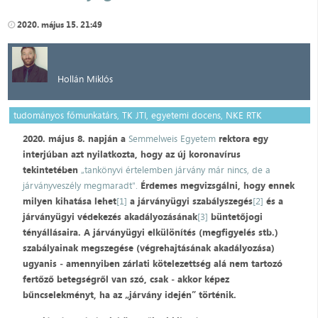
2020. május 15. 21:49
Hollán Miklós
tudományos főmunkatárs, TK JTI, egyetemi docens, NKE RTK
2020. május 8. napján a
Semmelweis Egyetem
rektora egy
interjúban azt nyilatkozta, hogy az új koronavírus
tekintetében
„tankönyvi értelemben járvány már nincs, de a
járványveszély megmaradt".
Érdemes megvizsgálni, hogy ennek
milyen kihatása lehet
[1]
a járványügyi szabályszegés
[2]
és a
járványügyi védekezés akadályozásának
[3]
büntetőjogi
tényállásaira. A járványügyi elkülönítés (megfigyelés stb.)
szabályainak megszegése (végrehajtásának akadályozása)
ugyanis ‒ amennyiben zárlati kötelezettség alá nem tartozó
fertőző betegségről van szó, csak ‒ akkor képez
bűncselekményt, ha az „járvány idején” történik.