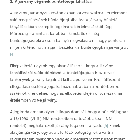
1. A járvány végének büntetőjogi kihatása
A járvány „tankönyvi” (továbbiakban: orvosi-szakmai) értelemben
való megszűnésének büntetőjogi kihatása a járvány büntető
tényállásokban szereplő fogalmának értelmezésétől függ.
Márpedig ‒ amint azt korábban kimutattuk ‒ még
büntetőjogászoknak sem könnyű megválaszolni, hogy pontosan
milyen kritériumok alapján beszélünk a büntetőjogban járványról.
[4]
Elképzelhető ugyanis egy olyan álláspont, hogy a járvány
fennállásáról szóló döntésnél a büntetőjogban is az orvosi
tankönyvek járvány fogalmát kell alapul venni. Ezen álláspont
elfogadása esetén a jogalkalmazónak abban a kérdésben kell
szakértőt kirendelnie, hogy az elkövetés idején orvosi-szakmai
értelemben volt-e járvány.
A jogirodalomban olyan felfogás dominál, hogy a büntetőjogban
a 18/1998. (VI. 3.) NM rendeletben (a továbbiakban: NM
rendelet) meghatározott járvány fogalom irányadó.
[5]
Ennek
alapján „járvány: egy adott fertőző betegségnek a vártnál
szignifikánsan gyakoribb vagy egy meghatározott küszöbszintet