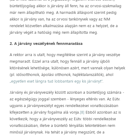
büntetőjogilag akkor is járvány áll fenn, ha az orvosi-szakmailag
már nem állapítható meg. A harmadik álláspont szerint pedig
akkor is járvány van, ha az orvosi tankönyvek vagy az NM
rendelet közvetlen alkalmazása alapján nem ez a helyzet, de a
járvány végét a hatóság még nem állapította meg.
2. A járvány veszélyének fennmaradása
A rektor arra is utalt, hogy megítélése szerint a járvány veszélye
megmaradt. Ezzel arra utalt, hogy fennáll a járvány újbóli
kitörésének lehetősége, különösen azért, mert vannak olyan helyek
(pl. idősotthonok, ápolási otthonok, hajléktalanszállók), ahol
„egyetlen eset lángra tud lobbantani egy kis járványt”
.
Járvány és járványveszély között azonban a büntetőjog számára ‒
az egészségügy joggal szemben ‒ lényeges eltérés van. Az Eütv.
ugyanis a járványveszélyt egyes rendelkezései vonatkozásában
kifejezetten a járvány fogalma alá vonja.
[8]
Ebből azonban az is
következik, hogy a járványveszély az Eütv. többi rendelkezése
vonatkozásában, illetve a büntető tényállás tekintetében nem
minősül járványnak. Ha tehát a járvány megszűnt, de a