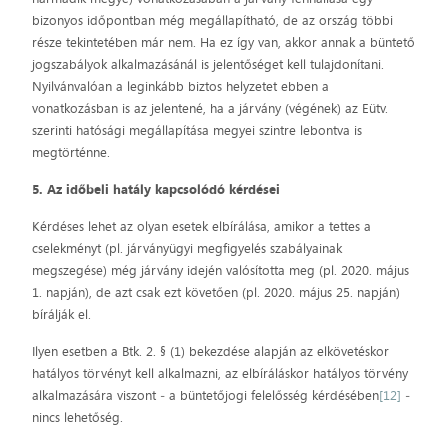
bizonyos időpontban még megállapítható, de az ország többi
része tekintetében már nem. Ha ez így van, akkor annak a büntető
jogszabályok alkalmazásánál is jelentőséget kell tulajdonítani.
Nyilvánvalóan a leginkább biztos helyzetet ebben a
vonatkozásban is az jelentené, ha a járvány (végének) az Eütv.
szerinti hatósági megállapítása megyei szintre lebontva is
megtörténne.
5. Az időbeli hatály kapcsolódó kérdései
Kérdéses lehet az olyan esetek elbírálása, amikor a tettes a
cselekményt (pl. járványügyi megfigyelés szabályainak
megszegése) még járvány idején valósította meg (pl. 2020. május
1. napján), de azt csak ezt követően (pl. 2020. május 25. napján)
bírálják el.
Ilyen esetben a Btk. 2. § (1) bekezdése alapján az elkövetéskor
hatályos törvényt kell alkalmazni, az elbíráláskor hatályos törvény
alkalmazására viszont ‒ a büntetőjogi felelősség kérdésében
[12]
‒
nincs lehetőség.