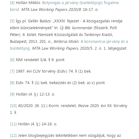
[4]
Hollán Miklós:
Bolyongás a járvány (büntetőjogi) fogalma
körül.
MTA Law Working Papers 2020/8
. 16-17. o.
[5]
Így pl. Gellér Balázs: „XXXIV. fejezet ‒ A közigazgatás rendje
elleni bűncselekmények” In:
Új Btk. kommentár
(főszerk: Polt
Péter). 6. kötet. Nemzeti Közszolgálati és Tankönyv Kiadó,
Budapest, 2013. 201. o., Ambrus István:
A koronavírus-járvány és a
büntetőjog
.
MTA Law Working Papers
, 2020/5. 2. o. 1. lábjegyzet.
[6]
NM rendelet 3/A. § 9. pont.
[7]
1997. évi CLIV törvény (Eütv.) 74. § (1) bek.
[8]
Eütv. 74. § (1) bek. bekezdés és (2) bek. a)-c) pont.
[9]
Hollán (4. lj.) 12-13. o.
[10]
40/2020. (III. 11.) Korm. rendelet, illezve 2020. évi XII. törvény
1. §.
[11]
Hollán (4. lj.) 14-16. o.
[12]
Jelen blogbejegyzés tekintetében nem vizsgáljuk, hogy az