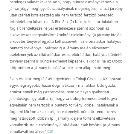
nemleges választ kellene adni, hogy bűncselekményt képez-e a
járványügyi megfigyelés szabályainak megszegése, ha azt járvány
után (zárlati kötelezettség alá nem tartozó fertőző betegség
tekintetében) követik el. A Btk. 2. § (2) bekezdés I. fordulatában
foglalt rendelkezés helyes értelmezése szerint azonban az
elkövetéskor megvalósított konkrét cselekményt (a járvány idején
elkövetés tényével együtt) kell összevetni az elbíráláskor hatályos
büntető törvénnyel. Márpedig a járvány idején elkövetett
cselekmények az elkövetéskor és az elbíráláskor hatályos büntető
törvény szerint is bűncselekményt képeznek, akkor is, ha az utóbbi
időpontban a járvány fennállása már nem állapítható meg.
Ezen esetkör megítélését egyébként a Tokaji Géza ‒ a XX. század
egyik legnagyobb hazai dogmatikusa ‒ már akkor kidolgozta,
amikor ennek még (szerencsére) nem volt ilyen gyakorlati
jelentősége. Így utalt arra, hogy „a dolog természeténél fogva
egyáltalán nem tartozik a büntető törvény időbeli hatályának a
fogalmi körébe az az eset, ha valamelyik büntető rendelkezés
meghatározott időben (pl. járvány idején) történt elkövetésre
vonatkozik, de a cselekmény elbírálására csak később (a járvány
elmúltával) kerül sor”.
[13]