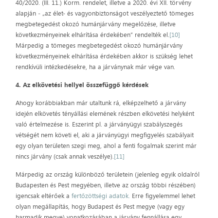
40/2020. (III. 11.) Korm. rendelet, illetve a 2020. évi XII. törvény
alapján ‒ „az élet- és vagyonbiztonságot veszélyeztető tömeges
megbetegedést okozó humánjárvány megelőzése, illetve
következményeinek elhárítása érdekében” rendelték el.
[10]
Márpedig a tömeges megbetegedést okozó humánjárvány
következményeinek elhárítása érdekében akkor is szükség lehet
rendkívüli intézkedésekre, ha a járványnak már vége van.
4. Az elkövetési hellyel összefüggő kérdések
Ahogy korábbiakban már utaltunk rá, elképzelhető a járvány
idején elkövetés tényállási elemének részben elkövetési helyként
való értelmezése is. Eszerint pl. a járványügyi szabályszegés
vétségét nem követi el, aki a járványügyi megfigyelés szabályait
egy olyan területen szegi meg, ahol a fenti fogalmak szerint már
nincs járvány (csak annak veszélye).
[11]
Márpedig az ország különböző területein (jelenleg egyik oldalról
Budapesten és Pest megyében, illetve az ország többi részében)
igencsak eltérőek a
fertőzöttségi adatok.
Erre figyelemmel lehet
olyan megállapítás, hogy Budapest és Pest megye (vagy egy
harmadik megye) vonatkozásában a járvány fennállása egy