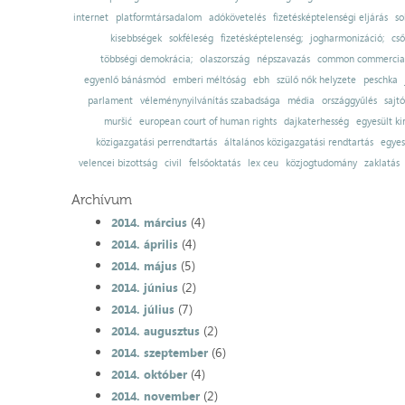
internet
platformtársadalom
adókövetelés
fizetésképtelenségi eljárás
so
kisebbségek
sokféleség
fizetésképtelenség;
jogharmonizáció;
cső
többségi demokrácia;
olaszország
népszavazás
common commercial
egyenlő bánásmód
emberi méltóság
ebh
szülő nők helyzete
peschka
parlament
véleménynyilvánítás szabadsága
média
országgyűlés
sajt
muršić
european court of human rights
dajkaterhesség
egyesült ki
közigazgatási perrendtartás
általános közigazgatási rendtartás
egyes
velencei bizottság
civil
felsőoktatás
lex ceu
közjogtudomány
zaklatás
Archívum
(4)
2014. március
(4)
2014. április
(5)
2014. május
(2)
2014. június
(7)
2014. július
(2)
2014. augusztus
(6)
2014. szeptember
(4)
2014. október
(2)
2014. november