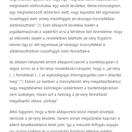
meghaladó előfordulása egy adott területen, illetve közösségben,
egy meghatározott időtartam alatt, vagy legalább két egymással
összefüggő eset, amely összefüggés járványügyi bizonyítékkal
alátámasztható”.
[6]
Ezen álláspont követése esetén a
jogalkalmazónak a szakértőt arra a kérdésre kell kirendelnie, hogy
az elkövetés idején a rendeletben található járvány fogalom
elemei (így pl. két egymással járványügyi bizonyítékkal is
alátámaszthatóan összefüggő eset) fennálltak-e.
Az általam helyesnek tartott álláspont szerint a büntetőjogban is
végső soron az a törvényi rendelkezés irányadó, hogy a „járvány
[…] fennállását […] az egészségügyi államigazgatási szerv állapítja
meg”.
[7]
Ebben az esetben a bizonyítandó tény megállapításához
vagy megítéléséhez különleges szakértelem a büntetőeljárásban
nem szükséges, hiszen azt a hatóság a járvány fennállását
megállapító aktusa „pótolja”.
Attól függően, hogy a fenti álláspontok közül melyet követjük,
nemcsak a járvány kezdete, hanem annak megszűnése kapcsán is
eltérő következtetésre lehet jutni. Így a második felfogás alapján
(az orvosi-szakmai és a jogszabályi fogalom eltérése esetén)