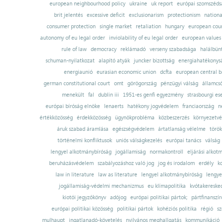
european neighbourhood policy
ukraine
uk report
európai szomszédsá
brit jelentés
excessive deficit
exclusionarism
protectionism
nationa
consumer protection
single market
retaliation
hungary
european court
autonomy of eu legal order
inviolability of eu legal order
european values
rule of law
democracy
reklámadó
verseny szabadsága
halálbün
schuman-nyilatkozat
alapító atyák
juncker bizottság
energiahatékonysá
energiaunió
eurasian economic union
dcfta
european central 
german constitutional court
omt
görögország
pénzügyi válság
államcs
menekült
fal
dublin iii
1951-es genfi egyezmény
strasbourgi es
európai bíróság elnöke
lenaerts
hatékony jogvédelem
franciaország
n
értékközösség
érdekközösség
ügynökprobléma
közbeszerzés
környezetvé
áruk szabad áramlása
egészségvédelem
ártatlanság vélelme
török
történelmi konfliktusok
uniós válságkezelés
európai tanács
válság
lengyel alkotmánybíróság
jogállamiság
normakontroll
eljárási alkot
beruházásvédelem
szabályozáshoz való jog
jog és irodalom
erdély
k
law in literature
law as literature
lengyel alkotmánybíróság
lengye
jogállamiság-védelmi mechanizmus
eu klímapolitika
kvótakereske
kiotói jegyzőkönyv
adójog
európai politikai pártok;
pártfinanszír
európai politikai közösség
politikai pártok
kohéziós politika
régió
sz
mulhaupt
ingatlanadó-követelés
nyilvános meghallgatás
kommunikáció