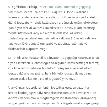
A Legfelsőbb Bíróság
1/1999. BJE számú büntető jogegységi
határozata
szerint „ha a[z 1978. évi] Btk. Különös Részének
valamely rendelkezése ún. keretdiszpozíció, és az annak keretét
kitöltő jogszabályi rendelkezésekben a bűncselekmény elkövetése
után olyan mérvű változás következik be, amely a kötelezettség
megszüntetésével vagy a tilalom feloldásával az addigi
büntetőjogi védelmet megszünteti, e változás […] az elbíráláskor
hatályban lévő büntetőjogi szabályozás visszaható hatályú
alkalmazását alapozza meg”.
Ez ‒ a Btk. alkalmazásánál is irányadó ‒ jogegységi határozat tehát
olyan esetekben is lehetőséget ad (egyben kötelezettséget teremt)
az elkövetéskor hatályos büntető törvény (és a kereteit kitöltő
jogszabály) alkalmazására, ha a büntető jogszabály maga nem
(hanem csak a kereteit kitöltő jogszabály) változott.
A járvánnyal kapcsolatos fenti hipotetikus esetben viszont a
keretet kitöltő jogszabályi rendelkezésekben sem következett be
változás, hanem csak a megbetegedések számában (arányában)
vagy egymáshoz való viszonyában. Erre figyelemmel a jogegységi