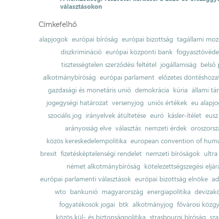
választásokon
Címkefelhő
alapjogok
európai bíróság
európai bizottság
tagállami moz
diszkrimináció
európai központi bank
fogyasztóvéd
tisztességtelen szerződési feltétel
jogállamiság
belső 
alkotmánybíróság
európai parlament
előzetes döntéshozata
gazdasági és monetáris unió
demokrácia
kúria
állami t
jogegységi határozat
versenyjog
uniós értékek
eu alapjo
szociális jog
irányelvek átültetése
euró
kásler-ítélet
eusz
arányosság elve
választás
nemzeti érdek
oroszorsz
közös kereskedelempolitika
european convention of huma
brexit
fizetésképtelenségi rendelet
nemzeti bíróságok
ultra
német alkotmánybíróság
kötelezettségszegési eljár
európai parlamenti választások
európai bizottság elnöke
ad
wto
bankunió
magyarország
energiapolitika
devizak
fogyatékosok jogai
btk
alkotmányjog
fővárosi közgy
közös kül- és biztonságpolitika
strasbourgi bíróság
sza