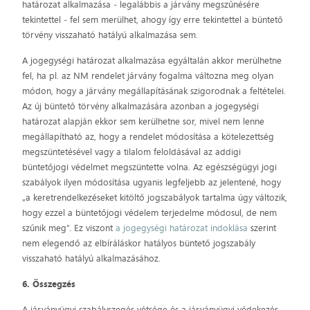
határozat alkalmazása ‒ legalábbis a járvány megszűnésére
tekintettel ‒ fel sem merülhet, ahogy így erre tekintettel a büntető
törvény visszaható hatályú alkalmazása sem.
A jogegységi határozat alkalmazása egyáltalán akkor merülhetne
fel, ha pl. az NM rendelet járvány fogalma változna meg olyan
módon, hogy a járvány megállapításának szigorodnak a feltételei.
Az új büntető törvény alkalmazására azonban a jogegységi
határozat alapján ekkor sem kerülhetne sor, mivel nem lenne
megállapítható az, hogy a rendelet módosítása a kötelezettség
megszüntetésével vagy a tilalom feloldásával az addigi
büntetőjogi védelmet megszüntette volna. Az egészségügyi jogi
szabályok ilyen módosítása ugyanis legfeljebb az jelentené, hogy
„a keretrendelkezéseket kitöltő jogszabályok tartalma úgy változik,
hogy ezzel a büntetőjogi védelem terjedelme módosul, de nem
szűnik meg”. Ez viszont
a jogegységi határozat indoklása
szerint
nem elegendő az elbíráláskor hatályos büntető jogszabály
visszaható hatályú alkalmazásához.
6. Összegzés
A járványügyi szabályszegés vétsége és a járványügyi védekezés