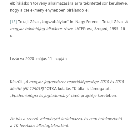
elbíráláskori törvény alkalmazására arra tekintettel sor kerülhet-e,
hogy a cselekmény enyhébben bírálandó el.
[13]
Tokaji Géza „Jogszabálytan” In: Nagy Ferenc ‒ Tokaji Géza:
A
magyar büntetőjog általános része
. JATEPress, Szeged, 1995. 16.
o.
_____________________________________________
Lezárva 2020. május 11. napján.
_____________________________________________
Készült
„A magyar jogrendszer reakcióképessége 2010 és 2018
között (FK 129018)”
OTKA-kutatás TK által is támogatott
„Epidemiológia és jogtudomány” c
ímű projektje keretében.
_____________________________________________
Az írás a szerző véleményét tartalmazza, és nem értelmezhető
a TK hivatalos állásfoglalásaként.