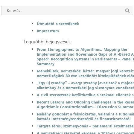
Útmutató a szerzőknek
Impresszum
Legutóbbi bejegyzések
From Stenographers to Algorithms: Mapping the
Implementation and Governance Gaps of AI-Based 
Speech Recognition Systems in Parliaments – Panel 
Summary
Menekültek, nemzetközi háttér, magyar jogi keretek
nemzetiségűek 80 éve kezdődött kitelepítésének el
„Egy új remény” – avagy szerény javaslatok a majda
alkotmány és a nemzetközi jog viszonyára vonatkoz
A civil szervezetek betölthetik-e a szakmai ellenzék 
Recent Lessons and Ongoing Challenges in the Resea
Algorithmic Constitutionalism – Discussion Summar
Néhány gondolat a felsőoktatás, valamint a tudomá
kutatás intézményrendszeréről és finanszírozásáról
Tárgyra térés, szómegvonás – parlamenti értelmezés
A nemzetiségi részvétel kérdései a 2026-os országgyű