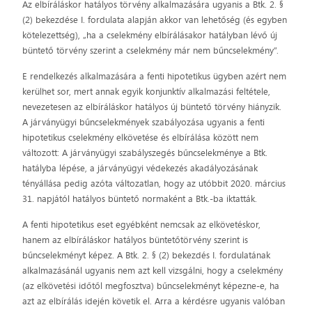
Az elbíráláskor hatályos törvény alkalmazására ugyanis a Btk. 2. §
(2) bekezdése I. fordulata alapján akkor van lehetőség (és egyben
kötelezettség), „ha a cselekmény elbírálásakor hatályban lévő új
büntető törvény szerint a cselekmény már nem bűncselekmény”.
E rendelkezés alkalmazására a fenti hipotetikus ügyben azért nem
kerülhet sor, mert annak egyik konjunktív alkalmazási feltétele,
nevezetesen az elbíráláskor hatályos új büntető törvény hiányzik.
A járványügyi bűncselekmények szabályozása ugyanis a fenti
hipotetikus cselekmény elkövetése és elbírálása között nem
változott: A járványügyi szabályszegés bűncselekménye a Btk.
hatályba lépése, a járványügyi védekezés akadályozásának
tényállása pedig azóta változatlan, hogy az utóbbit 2020. március
31. napjától hatályos büntető normaként a Btk.-ba iktatták.
A fenti hipotetikus eset egyébként nemcsak az elkövetéskor,
hanem az elbíráláskor hatályos büntetőtörvény szerint is
bűncselekményt képez. A Btk. 2. § (2) bekezdés I. fordulatának
alkalmazásánál ugyanis nem azt kell vizsgálni, hogy a cselekmény
(az elkövetési időtől megfosztva) bűncselekményt képezne-e, ha
azt az elbírálás idején követik el. Arra a kérdésre ugyanis valóban