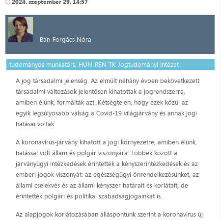
2024. szeptember 29. 14:57
Bán-Forgács Nóra
tudományos munkatárs, HUN-REN TK Jogtudományi Intézet
A jog társadalmi jelenség. Az elmúlt néhány évben bekövetkezett
társadalmi változások jelentősen kihatottak a jogrendszerre,
amiben élünk, formálták azt. Kétségtelen, hogy ezek közül az
egyik legsúlyosabb válság a Covid-19 világjárvány és annak jogi
hatásai voltak.
A koronavírus-járvány kihatott a jogi környezetre, amiben élünk,
hatással volt állam és polgár viszonyára. Többek között a
járványügyi intézkedések érintették a kényszerintézkedések és az
emberi jogok viszonyát: az egészségügyi önrendelkezésünket, az
állami cselekvés és az állami kényszer határait és korlátait, de
érintették polgári és politikai szabadságjogainkat is.
Az alapjogok korlátozásában álláspontunk szerint a koronavírus új