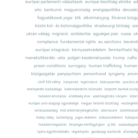
európai parlamenti választások
európai bizottság elnöke
ad
wto
bankunió
magyarország
energiapolitika
devizak
fogyatékosok jogai
btk
alkotmányjog
fővárosi közgy
közös kül- és biztonságpolitika
strasbourgi bíróság
sza
ukrán válság
migráció
szolidaritás
egységes piac
russia
uk
compliance
fundamental rights
eu sanctions
bevándo
európai integráció
környezetvédelem
fenntartható fe
menekültkérdés
ceta
polgári kezdeményezés
trump
nafta
prison conditions
surrogacy
human trafficking
human 
közigazgatás
panpsychism
personhood
syngamy
envi
civil törvény
irányelvek
legitimáció
kikényszerítés
szociális d
letelepedés szabadsága
kiskereskedelmi különadó
központi bankok európ
hatáskör-átruházás
elsőbbség elve
adatmegőrzési irányelv
közer
európai unió alapjogi ügynoksége
magyar helsinki bizottság
vesztegeté
vallásszabadság
első alkotmánykiegészítés
obamacare
születésszab
hobby lobby
büntetőjog
jogos védelem
áldozatvédelem
külkapcs
hatáskörmegosztás
tényleges életfogytiglan
új btk.
szabadságves
lojális együttműködés
végrehajtás
gazdasági szankciók
állampolg