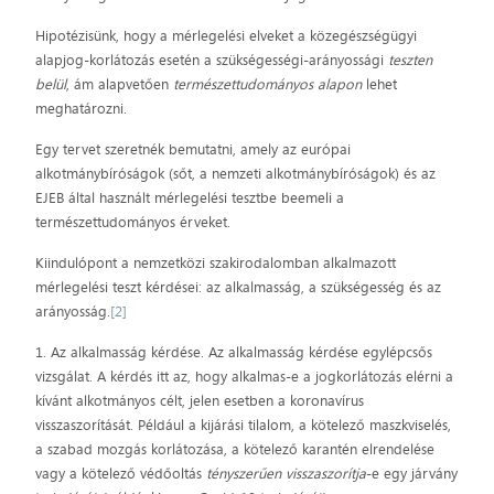
Hipotézisünk, hogy a mérlegelési elveket a közegészségügyi
alapjog-korlátozás esetén a szükségességi-arányossági
teszten
belül
, ám alapvetően
természettudományos alapon
lehet
meghatározni.
Egy tervet szeretnék bemutatni, amely az európai
alkotmánybíróságok (sőt, a nemzeti alkotmánybíróságok) és az
EJEB által használt mérlegelési tesztbe beemeli a
természettudományos érveket.
Kiindulópont a nemzetközi szakirodalomban alkalmazott
mérlegelési teszt kérdései: az alkalmasság, a szükségesség és az
arányosság.
[2]
1. Az alkalmasság kérdése. Az alkalmasság kérdése egylépcsős
vizsgálat. A kérdés itt az, hogy alkalmas-e a jogkorlátozás elérni a
kívánt alkotmányos célt, jelen esetben a koronavírus
visszaszorítását. Például a kijárási tilalom, a kötelező maszkviselés,
a szabad mozgás korlátozása, a kötelező karantén elrendelése
vagy a kötelező védőoltás
tényszerűen visszaszorítja
-e egy járvány