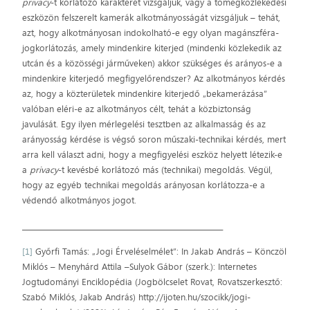
privacy
-t korlátozó karakterét vizsgáljuk, vagy a tömegközlekedési
eszközön felszerelt kamerák alkotmányosságát vizsgáljuk – tehát,
azt, hogy alkotmányosan indokolható-e egy olyan magánszféra-
jogkorlátozás, amely mindenkire kiterjed (mindenki közlekedik az
utcán és a közösségi járműveken) akkor szükséges és arányos-e a
mindenkire kiterjedő megfigyelőrendszer? Az alkotmányos kérdés
az, hogy a közterületek mindenkire kiterjedő „bekamerázása”
valóban eléri-e az alkotmányos célt, tehát a közbiztonság
javulását. Egy ilyen mérlegelési tesztben az alkalmasság és az
arányosság kérdése is végső soron műszaki-technikai kérdés, mert
arra kell választ adni, hogy a megfigyelési eszköz helyett létezik-e
a
privacy
-t kevésbé korlátozó más (technikai) megoldás. Végül,
hogy az egyéb technikai megoldás arányosan korlátozza-e a
védendő alkotmányos jogot.
__________________________________________________________
[1]
Győrfi Tamás: „Jogi Érveléselmélet”: In Jakab András – Könczöl
Miklós – Menyhárd Attila –Sulyok Gábor (szerk.): Internetes
Jogtudományi Enciklopédia (Jogbölcselet Rovat, Rovatszerkesztő:
Szabó Miklós, Jakab András) http://ijoten.hu/szocikk/jogi-