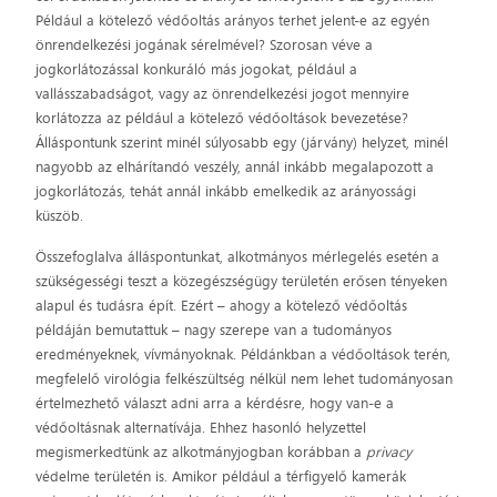
Például a kötelező védőoltás arányos terhet jelent-e az egyén
önrendelkezési jogának sérelmével? Szorosan véve a
jogkorlátozással konkuráló más jogokat, például a
vallásszabadságot, vagy az önrendelkezési jogot mennyire
korlátozza az például a kötelező védőoltások bevezetése?
Álláspontunk szerint minél súlyosabb egy (járvány) helyzet, minél
nagyobb az elhárítandó veszély, annál inkább megalapozott a
jogkorlátozás, tehát annál inkább emelkedik az arányossági
küszöb.
Összefoglalva álláspontunkat, alkotmányos mérlegelés esetén a
szükségességi teszt a közegészségügy területén erősen tényeken
alapul és tudásra épít. Ezért – ahogy a kötelező védőoltás
példáján bemutattuk – nagy szerepe van a tudományos
eredményeknek, vívmányoknak. Példánkban a védőoltások terén,
megfelelő virológia felkészültség nélkül nem lehet tudományosan
értelmezhető választ adni arra a kérdésre, hogy van-e a
védőoltásnak alternatívája. Ehhez hasonló helyzettel
megismerkedtünk az alkotmányjogban korábban a
privacy
védelme területén is. Amikor például a térfigyelő kamerák