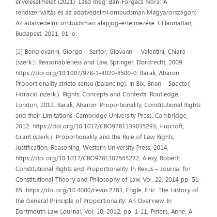
erveleselmelet (2021). Lásd még: Bán-Forgács Nóra: A
rendszerváltás és az adatvédelmi ombudsman Magyarországon:
Az adatvédelmi ombudsman alapjog-értelmezése. L’Harmattan,
Budapest, 2021, 91. o.
[2]
Bongiovanni, Giorgo – Sartor, Giovanni – Valentini, Chiara
(szerk.): Reasonableness and Law, Springer, Dordrecht, 2009.
https://doi.org/10.1007/978-1-4020-8500-0; Barak, Aharon:
Proportionality stricto sensu (balancing). In Bix, Brian – Spector,
Horacio (szerk.): Rights: Concepts and Contexts. Routledge,
London, 2012. Barak, Aharon: Proportionality, Constitutional Rights
and their Limitations. Cambridge University Press, Cambridge,
2012. https://doi.org/10.1017/CBO9781139035293; Huscroft,
Grant (szerk.): Proportionality and the Rule of Law Rights,
Justification, Reasoning, Western University Press, 2014,
https://doi.org/10.1017/CBO9781107565272; Alexy, Robert:
Constitutional Rights and Proportionality. In Revus – Journal for
Constitutional Theory and Philosophy of Law, Vol. 22, 2014 pp. 51-
65. https://doi.org/10.4000/revus.2783; Engle, Eric: The History of
the General Principle of Proportionality: An Overview. In
Dartmouth Law Lournal, Vol. 10, 2012, pp. 1-11; Peters, Anne: A