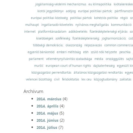
jogállamiság-védelmi mechanizmus
eu klímapolitika
kvótakereske
kiotói jegyzőkönyv
adójog
európai politikai pártok;
pártfinanszír
európai politikai közösség
politikai pártok
kohéziós politika
régió
sz
mulhaupt
ingatlanadó-követelés
nyilvános meghallgatás
kommunikáció
internet
platformtársadalom
adókövetelés
fizetésképtelenségi eljárás
so
kisebbségek
sokféleség
fizetésképtelenség;
jogharmonizáció;
cső
többségi demokrácia;
olaszország
népszavazás
common commercial
egyenlő bánásmód
emberi méltóság
ebh
szülő nők helyzete
peschka
parlament
véleménynyilvánítás szabadsága
média
országgyűlés
sajt
muršić
european court of human rights
dajkaterhesség
egyesült ki
közigazgatási perrendtartás
általános közigazgatási rendtartás
egyes
velencei bizottság
civil
felsőoktatás
lex ceu
közjogtudomány
zaklatás
Archívum
(4)
2014. március
(4)
2014. április
(5)
2014. május
(2)
2014. június
(7)
2014. július