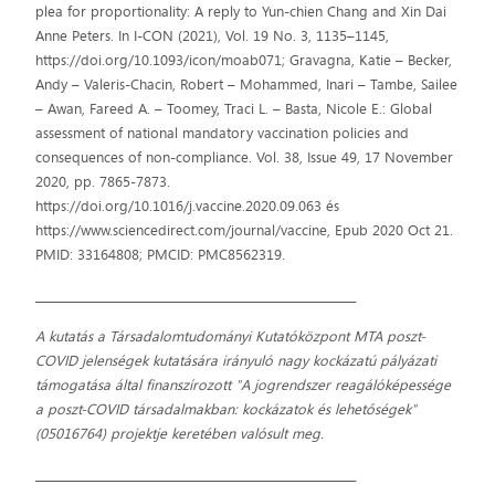
plea for proportionality: A reply to Yun-chien Chang and Xin Dai
Anne Peters. In I-CON (2021), Vol. 19 No. 3, 1135–1145,
https://doi.org/10.1093/icon/moab071; Gravagna, Katie – Becker,
Andy – Valeris-Chacin, Robert – Mohammed, Inari – Tambe, Sailee
– Awan, Fareed A. – Toomey, Traci L. – Basta, Nicole E.: Global
assessment of national mandatory vaccination policies and
consequences of non-compliance. Vol. 38, Issue 49, 17 November
2020, pp. 7865-7873.
https://doi.org/10.1016/j.vaccine.2020.09.063 és
https://www.sciencedirect.com/journal/vaccine, Epub 2020 Oct 21.
PMID: 33164808; PMCID: PMC8562319.
__________________________________________________________
A kutatás a Társadalomtudományi Kutatóközpont MTA poszt-
COVID jelenségek kutatására irányuló nagy kockázatú pályázati
támogatása által finanszírozott "A jogrendszer reagálóképessége
a poszt-COVID társadalmakban: kockázatok és lehetőségek"
(05016764) projektje keretében valósult meg.
__________________________________________________________