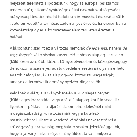
helyzetet teremtett. Hipotézisünk, hogy az európai (és számos
tengeren túli) alkotmánybíróságok által használt szükségességi-
arányossági tesztbe részint tudatosan és másrészt észrevétlenül is
„betüremkedett” a természettudományos érvelés. Ez elsősorban a
közegészségügy és a környezetvédelem területén érezteti a
hatását.
Álláspontunk szerint ez a változás nemcsak
de lege lata
, hanem
de
lege ferenda
változásokat idézett elő. Számos alapjogi területen
(különösen az előbb idézett környezetvédelem és közegészségügy
de sokszor a személyes adatok védelme esetén is) olyan mérhető
adatok befolyásolják az alapjog-korlátozás szükségességét,
amelyek a természettudomány nyelvén kifejezhetők.
Példának okáért, a járványok idején a különleges helyzet
(különleges jogrenddel vagy anélkül) alapjog-korlátozással járt.
Ilyenkor – például – a kijárási tilalom elrendelésénél (mint
mozgásszabadság korlátozásánál) vagy a kötelező
maszkviselésnél, illetve a kötelező védőoltás bevezetésénél a
szükségesség-arányosság meghatározásakor jelentőséggel bír,
hogy a járvány milyen súlyos, hány áldozata van, milyen a