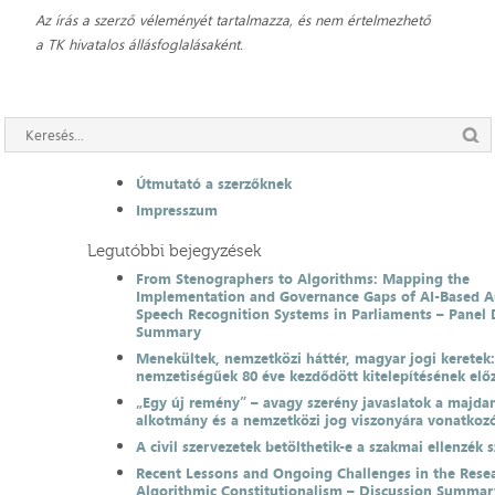
Az írás a szerző véleményét tartalmazza, és nem értelmezhető
a TK hivatalos állásfoglalásaként.
Útmutató a szerzőknek
Impresszum
Legutóbbi bejegyzések
From Stenographers to Algorithms: Mapping the
Implementation and Governance Gaps of AI-Based 
Speech Recognition Systems in Parliaments – Panel 
Summary
Menekültek, nemzetközi háttér, magyar jogi keretek
nemzetiségűek 80 éve kezdődött kitelepítésének el
„Egy új remény” – avagy szerény javaslatok a majda
alkotmány és a nemzetközi jog viszonyára vonatkoz
A civil szervezetek betölthetik-e a szakmai ellenzék 
Recent Lessons and Ongoing Challenges in the Resea
Algorithmic Constitutionalism – Discussion Summar