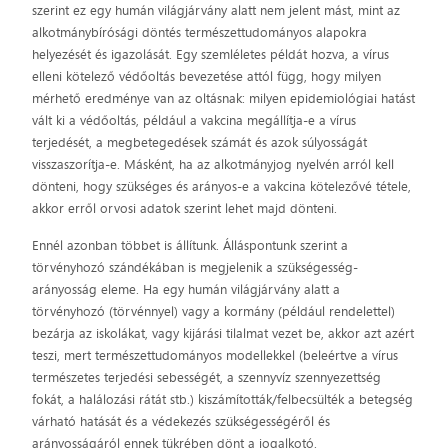
szerint ez egy humán világjárvány alatt nem jelent mást, mint az
alkotmánybírósági döntés természettudományos alapokra
helyezését és igazolását. Egy szemléletes példát hozva, a vírus
elleni kötelező védőoltás bevezetése attól függ, hogy milyen
mérhető eredménye van az oltásnak: milyen epidemiológiai hatást
vált ki a védőoltás, például a vakcina megállítja-e a vírus
terjedését, a megbetegedések számát és azok súlyosságát
visszaszorítja-e. Másként, ha az alkotmányjog nyelvén arról kell
dönteni, hogy szükséges és arányos-e a vakcina kötelezővé tétele,
akkor erről orvosi adatok szerint lehet majd dönteni.
Ennél azonban többet is állítunk. Álláspontunk szerint a
törvényhozó szándékában is megjelenik a szükségesség-
arányosság eleme. Ha egy humán világjárvány alatt a
törvényhozó (törvénnyel) vagy a kormány (például rendelettel)
bezárja az iskolákat, vagy kijárási tilalmat vezet be, akkor azt azért
teszi, mert természettudományos modellekkel (beleértve a vírus
természetes terjedési sebességét, a szennyvíz szennyezettség
fokát, a halálozási rátát stb.) kiszámították/felbecsülték a betegség
várható hatását és a védekezés szükségességéről és
arányosságáról ennek tükrében dönt a jogalkotó.