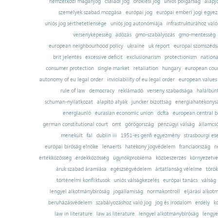
nemzetközi magánjog
családi jog
öröklési jog
uniós polgárság
alapj
személyek szabad mozgása
európai jog
európai emberi jogi egye
uniós jog sérthetetlensége
uniós jog autonómiája
infrastruktúrához val
versenyképesség
adózás
gmo-szabályozás
gmo-mentesség
european neighbourhood policy
ukraine
uk report
európai szomszédsá
brit jelentés
excessive deficit
exclusionarism
protectionism
nationa
consumer protection
single market
retaliation
hungary
european court
autonomy of eu legal order
inviolability of eu legal order
european values
rule of law
democracy
reklámadó
verseny szabadsága
halálbün
schuman-nyilatkozat
alapító atyák
juncker bizottság
energiahatékonysá
energiaunió
eurasian economic union
dcfta
european central 
german constitutional court
omt
görögország
pénzügyi válság
államcs
menekült
fal
dublin iii
1951-es genfi egyezmény
strasbourgi es
európai bíróság elnöke
lenaerts
hatékony jogvédelem
franciaország
n
értékközösség
érdekközösség
ügynökprobléma
közbeszerzés
környezetvé
áruk szabad áramlása
egészségvédelem
ártatlanság vélelme
török
történelmi konfliktusok
uniós válságkezelés
európai tanács
válság
lengyel alkotmánybíróság
jogállamiság
normakontroll
eljárási alkot
beruházásvédelem
szabályozáshoz való jog
jog és irodalom
erdély
k
law in literature
law as literature
lengyel alkotmánybíróság
lengye