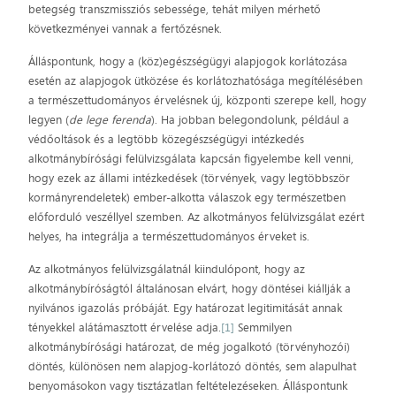
betegség transzmissziós sebessége, tehát milyen mérhető
következményei vannak a fertőzésnek.
Álláspontunk, hogy a (köz)egészségügyi alapjogok korlátozása
esetén az alapjogok ütközése és korlátozhatósága megítélésében
a természettudományos érvelésnek új, központi szerepe kell, hogy
legyen (
de lege ferenda
). Ha jobban belegondolunk, például a
védőoltások és a legtöbb közegészségügyi intézkedés
alkotmánybírósági felülvizsgálata kapcsán figyelembe kell venni,
hogy ezek az állami intézkedések (törvények, vagy legtöbbször
kormányrendeletek) ember-alkotta válaszok egy természetben
előforduló veszéllyel szemben. Az alkotmányos felülvizsgálat ezért
helyes, ha integrálja a természettudományos érveket is.
Az alkotmányos felülvizsgálatnál kiindulópont, hogy az
alkotmánybíróságtól általánosan elvárt, hogy döntései kiállják a
nyilvános igazolás próbáját. Egy határozat legitimitását annak
tényekkel alátámasztott érvelése adja.
[1]
Semmilyen
alkotmánybírósági határozat, de még jogalkotó (törvényhozói)
döntés, különösen nem alapjog-korlátozó döntés, sem alapulhat
benyomásokon vagy tisztázatlan feltételezéseken. Álláspontunk