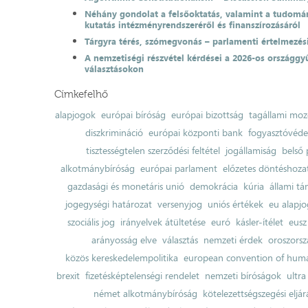
Néhány gondolat a felsőoktatás, valamint a tudomá
kutatás intézményrendszeréről és finanszírozásáról
Tárgyra térés, szómegvonás – parlamenti értelmezés
A nemzetiségi részvétel kérdései a 2026-os országgyű
választásokon
Címkefelhő
alapjogok
európai bíróság
európai bizottság
tagállami moz
diszkrimináció
európai központi bank
fogyasztóvéd
tisztességtelen szerződési feltétel
jogállamiság
belső 
alkotmánybíróság
európai parlament
előzetes döntéshozata
gazdasági és monetáris unió
demokrácia
kúria
állami t
jogegységi határozat
versenyjog
uniós értékek
eu alapjo
szociális jog
irányelvek átültetése
euró
kásler-ítélet
eusz
arányosság elve
választás
nemzeti érdek
oroszorsz
közös kereskedelempolitika
european convention of huma
brexit
fizetésképtelenségi rendelet
nemzeti bíróságok
ultra
német alkotmánybíróság
kötelezettségszegési eljár