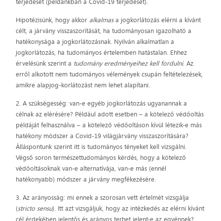
terjedését (példánkban a Covid-19 terjedését).
Hipotézisünk, hogy akkor
alkalmas
a jogkorlátozás elérni a kívánt
célt, a járvány visszaszorítását, ha tudományosan igazolható a
hatékonysága a jogkorlátozásnak. Nyilván alkalmatlan a
jogkorlátozás, ha tudományos értelemben hatástalan. Ehhez
érvelésünk szerint a
tudomány eredményeihez kell fordulni
. Az
erről alkotott nem tudományos vélemények csupán feltételezések,
amikre alapjog-korlátozást nem lehet alapítani.
2. A szükségesség: van-e egyéb jogkorlátozás ugyanannak a
célnak az elérésére? Például adott esetben – a kötelező védőoltás
példáját felhasználva – a kötelező védőoltáson kívül létezik-e más
hatékony módszer a Covid-19 világjárvány visszaszorítására?
Álláspontunk szerint itt is tudományos tényeket kell vizsgálni.
Végső soron természettudományos kérdés, hogy a kötelező
védőoltásoknak van-e alternatívája, van-e más (ennél
hatékonyabb) módszer a járvány megfékezésére.
3. Az arányosság: mi ennek a szorosan vett értelmét vizsgálja
(
stricto sensu
). Itt azt vizsgáljuk, hogy az intézkedés az elérni kívánt
cél érdekében jelentős és arányos terhet jelent-e az egyénnek?