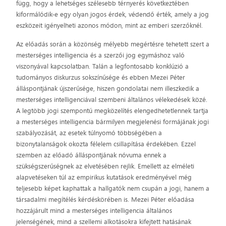
függ, hogy a lehetséges szélesebb térnyerés következtében
kiformálódik-e egy olyan jogos érdek, védendő érték, amely a jog
eszközeit igényelheti azonos módon, mint az emberi szerzőknél.
Az előadás során a közönség mélyebb megértésre tehetett szert a
mesterséges intelligencia és a szerzői jog egymáshoz való
viszonyával kapcsolatban. Talán a legfontosabb konklúzió a
tudományos diskurzus sokszínűsége és ebben Mezei Péter
álláspontjának újszerűsége, hiszen gondolatai nem illeszkedik a
mesterséges intelligenciával szembeni általános vélekedések közé.
A legtöbb jogi szempontú megközelítés elengedhetetlennek tartja
a mesterséges intelligencia bármilyen megjelenési formájának jogi
szabályozását, az esetek túlnyomó többségében a
bizonytalanságok okozta félelem csillapítása érdekében. Ezzel
szemben az előadó álláspontjának nóvuma ennek a
szükségszerűségnek az elvetésében rejlik. Emellett az elméleti
alapvetéseken túl az empirikus kutatások eredményével még
teljesebb képet kaphattak a hallgatók nem csupán a jogi, hanem a
társadalmi megítélés kérdéskörében is. Mezei Péter előadása
hozzájárult mind a mesterséges intelligencia általános
jelenségének, mind a szellemi alkotásokra kifejtett hatásának