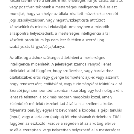
Mezei szerint erre a kérdésre két lehetséges irányú válasz adható:
vagy pozitívan tekintünk a mesterséges intelligencia felé és azt
mondjuk, hogy van helye az általa készített műveknek a szerzői
jogi szabályozásban, vagy negatív/szkepticista attitűdöt
képviselünk és mindezt elutasítjuk. Amennyiben a második
álláspontra helyezkedünk, a mesterséges intelligencia által
készített produktum így nem lesz feltétlen a szerzői jogi
szabályozás tárgya/célja/alanya.
Az állásfoglaláshoz szükséges áttekinteni a mesterséges
intelligencia mibenlétét. A jelenséget számos irányból lehet
definiálni: attól függően, hogy szoftverhez, vagy hardverhez-
csatlakozik-e; erős vagy gyenge kompetenciájú-e; vagy aszerint,
hogy rendszerként, entitásként, vagy tudományként tekintünk-e rá.
Szerzői jogi szempontból azonban kizárólag egy technológiaként
lehet rá tekinteni a sok más modern megoldás közül, amely
különböző mértékű részeket tud átvállalni a szellemi alkotás
folyamataiban. Így egyaránt bevonható a kódolás, a gépi tanulás
(input) vagy a tartalom (output) létrehozásának érdekében. Ettől
függően az eszköztől kezdve a segéden át az alkotóig elérve
sokféle szerepben, vagy helyzetben helyezhető el a mesterséges