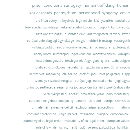
prison conditions
surrogacy
human trafficking
human 
közigazgatás
panpsychism
personhood
syngamy
envi
civil törvény
irányelvek
legitimáció
kikényszerítés
szociális d
letelepedés szabadsága
kiskereskedelmi különadó
központi bankok európ
hatáskör-átruházás
elsőbbség elve
adatmegőrzési irányelv
közer
európai unió alapjogi ügynoksége
magyar helsinki bizottság
vesztegeté
vallásszabadság
első alkotmánykiegészítés
obamacare
születésszab
hobby lobby
büntetőjog
jogos védelem
áldozatvédelem
külkapcs
hatáskörmegosztás
tényleges életfogytiglan
új btk.
szabadságves
lojális együttműködés
végrehajtás
gazdasági szankciók
állampolg
nemzetközi magánjog
családi jog
öröklési jog
uniós polgárság
alapj
személyek szabad mozgása
európai jog
európai emberi jogi egye
uniós jog sérthetetlensége
uniós jog autonómiája
infrastruktúrához val
versenyképesség
adózás
gmo-szabályozás
gmo-mentesség
european neighbourhood policy
ukraine
uk report
európai szomszédsá
brit jelentés
excessive deficit
exclusionarism
protectionism
nationa
consumer protection
single market
retaliation
hungary
european court
autonomy of eu legal order
inviolability of eu legal order
european values
rule of law
democracy
reklámadó
verseny szabadsága
halálbün