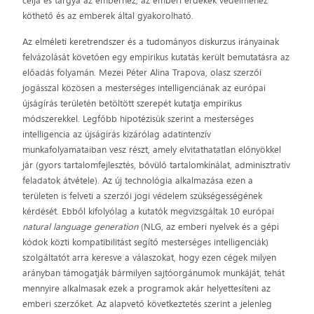
célja és tárgya az emberhez, az emberi érdekek védelméhez
köthető és az emberek által gyakorolható.
Az elméleti keretrendszer és a tudományos diskurzus irányainak
felvázolását követően egy empirikus kutatás került bemutatásra az
előadás folyamán. Mezei Péter Alina Trapova, olasz szerzői
jogásszal közösen a mesterséges intelligenciának az európai
újságírás területén betöltött szerepét kutatja empirikus
módszerekkel. Legfőbb hipotézisük szerint a mesterséges
intelligencia az újságírás kizárólag adatintenzív
munkafolyamataiban vesz részt, amely elvitathatatlan előnyökkel
jár (gyors tartalomfejlesztés, bővülő tartalomkínálat, adminisztratív
feladatok átvétele). Az új technológia alkalmazása ezen a
területen is felveti a szerzői jogi védelem szükségességének
kérdését. Ebből kifolyólag a kutatók megvizsgáltak 10 európai
natural language generation
(NLG, az emberi nyelvek és a gépi
kódok közti kompatibilitást segítő mesterséges intelligenciák)
szolgáltatót arra keresve a válaszokat, hogy ezen cégek milyen
arányban támogatják bármilyen sajtóorgánumok munkáját, tehát
mennyire alkalmasak ezek a programok akár helyettesíteni az
emberi szerzőket. Az alapvető következtetés szerint a jelenleg