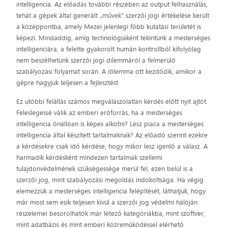
intelligencia. Az előadás további részében az output felhasználás,
tehát a gépek által generált „művek” szerzői jogi értékelése került
a középpontba, amely Mezei jelenlegi főbb kutatási területét is
képezi. Mindaddig, amíg technológiaként tekintünk a mesterséges
intelligenciára, a felette gyakorolt humán kontrollból kifolyólag
nem beszélhetünk szerzői jogi dilemmáról a felmerülő
szabályozási folyamat során. A dilemma ott kezdődik, amikor a
gépre hagyjuk teljesen a fejlesztést.
Ez utóbbi felállás számos megválaszolatlan kérdés előtt nyit ajtót.
Feleslegessé válik az emberi erőforrás, ha a mesterséges
intelligencia önállóan is képes alkotni? Lesz piaca a mesterséges
intelligencia által készített tartalmaknak? Az előadó szerint ezekre
a kérdésekre csak idő kérdése, hogy mikor lesz igenlő a válasz. A
harmadik kérdésként mindezen tartalmak szellemi
tulajdonvédelmének szükségessége merül fel, ezen belül is a
szerzői jog, mint szabályozási megoldás indokoltsága. Ha végig
elemezzük a mesterséges intelligencia felépítését, láthatjuk, hogy
már most sem esik teljesen kívül a szerzői jog védelmi hálóján:
részelemei besorolhatók már létező kategóriákba, mint szoftver,
mint adatbázis és mint emberi közreműködéssel elérhető