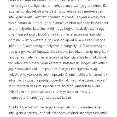
mesterséges intelligencia nem lehet alanya ezen jogterületnek. Ez
az állásfoglalás felveti a kérdést, hogy lehet-e egy mesterséges
intelligencia által készített produktum kreatív, egyedi alkotás, hol
van a határa az emberi gondolatnak. Mielőtt azonban közvetlenül
arra a helyzetre készülnénk fel, hogy hogyan szabályozzunk egy
olyan szerzői jogi világot, amelyet a mesterséges intelligencia
dominál, – az önvezető autók analógiájával élve – Grad-Gyenge
inkább a fokozatosságra helyezné a hangsúlyt. A fokozatosságot
pedig a gyakorlati tapasztalatok indokolják, hiszen amíg még csak
részben van jelen a mesterséges intelligencia a szellemi alkotások
területén, ezen csekélyebb részvétel hatásait szükséges lekövetni a
jogi szabályozással, a teljes „mesterséges intelligencia-világ”
helyett. A folytonosság jelen lépcsőjénél említhetők a felhasználók
információs jogai, a jogdíj jogosultjának meghatározása, vagy a
stílus mesterséges intelligencia által történő lemásolása elleni
fellépés mint olyan aspektusok, amelyekre már most is
megnyugtató lenne jogi válaszokat találni.
A felkért hozzászóló összegzően úgy véli, hogy a mesterséges
intelligencia szerzői jogának esetleges jövőbeli szabályozása attól