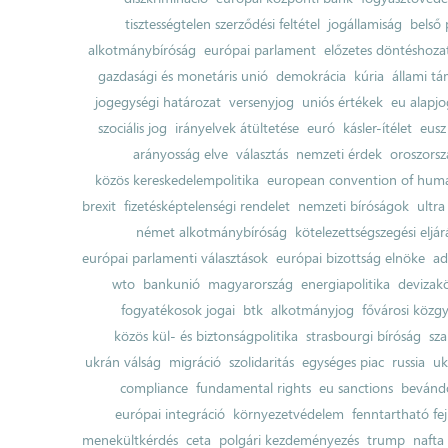
tisztességtelen szerződési feltétel
jogállamiság
belső 
alkotmánybíróság
európai parlament
előzetes döntéshozata
gazdasági és monetáris unió
demokrácia
kúria
állami t
jogegységi határozat
versenyjog
uniós értékek
eu alapjo
szociális jog
irányelvek átültetése
euró
kásler-ítélet
eusz
arányosság elve
választás
nemzeti érdek
oroszorsz
közös kereskedelempolitika
european convention of huma
brexit
fizetésképtelenségi rendelet
nemzeti bíróságok
ultra
német alkotmánybíróság
kötelezettségszegési eljár
európai parlamenti választások
európai bizottság elnöke
ad
wto
bankunió
magyarország
energiapolitika
devizak
fogyatékosok jogai
btk
alkotmányjog
fővárosi közgy
közös kül- és biztonságpolitika
strasbourgi bíróság
sza
ukrán válság
migráció
szolidaritás
egységes piac
russia
uk
compliance
fundamental rights
eu sanctions
bevándo
európai integráció
környezetvédelem
fenntartható fe
menekültkérdés
ceta
polgári kezdeményezés
trump
nafta