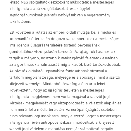
létező NLG szolgáltatók eszközként működtetik a mesterséges
intelligencia alapú szolgáltatásokat, és az ügyfél
sajtóorgánumoknak jelentős befolyásuk van a végeredmény
tekintetében.
Ezt követően a kutatás az emberi oldalt mutatja be, a média és
kommunikáció területén dolgozó szakembereknek a mesterséges
intelligencia újságírás területére történő bevonásának
gondolatához viszonyulásán keresztül. Az újságírók hasznosnak
tartják a mélyebb, hosszabb kutatást igénylő feladatok esetében
az algoritmusok alkalmazását, míg a kiadók kissé tartózkodóbbak.
Az olvasók oldaláról ugyanakkor fontosabbnak bizonyul a
tartalom megbízhatósága, mélysége és alapossága, mint a szerző
kifejezett személye. Mindebből összefoglalóan arra lehet
következtetni, hogy az újságírás területén a mesterséges
intelligencia megjelenése nem vonta magával a szerzői jogi
kérdések megjelenését vagy elszaporodását, a válaszok alapján ez
nem merül fel a média területén. Az európai újságírás esetében
nincs releváns jogi indok arra, hogy a szerzői jogot a mesterséges
intelligencia révén antropocentrikusan módosítsuk, a kifejezett
szerzői jogi védelem elmaradása nem jár számottevő negatív