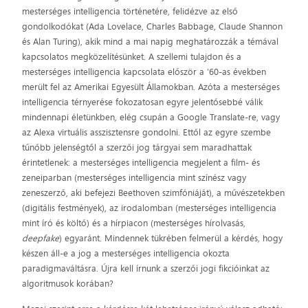
mesterséges intelligencia történetére, felidézve az első
gondolkodókat (Ada Lovelace, Charles Babbage, Claude Shannon
és Alan Turing), akik mind a mai napig meghatározzák a témával
kapcsolatos megközelítésünket. A szellemi tulajdon és a
mesterséges intelligencia kapcsolata először a ’60-as években
merült fel az Amerikai Egyesült Államokban. Azóta a mesterséges
intelligencia térnyerése fokozatosan egyre jelentősebbé válik
mindennapi életünkben, elég csupán a Google Translate-re, vagy
az Alexa virtuális asszisztensre gondolni. Ettől az egyre szembe
tűnőbb jelenségtől a szerzői jog tárgyai sem maradhattak
érintetlenek: a mesterséges intelligencia megjelent a film- és
zeneiparban (mesterséges intelligencia mint színész vagy
zeneszerző, aki befejezi Beethoven szimfóniáját), a művészetekben
(digitális festmények), az irodalomban (mesterséges intelligencia
mint író és költő) és a hírpiacon (mesterséges hírolvasás,
deepfake
) egyaránt. Mindennek tükrében felmerül a kérdés, hogy
készen áll-e a jog a mesterséges intelligencia okozta
paradigmaváltásra. Újra kell írnunk a szerzői jogi fikcióinkat az
algoritmusok korában?