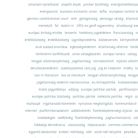
schuman-nyilatkozat
alapító atyák
juncker bizottság
energiahatékonysá
energiaunió
eurasian economic union
dcfta
european central 
german constitutional court
omt
görögország
pénzügyi válság
államcs
menekült
fal
dublin iii
1951-es genfi egyezmény
strasbourgi es
európai bíróság elnöke
lenaerts
hatékony jogvédelem
franciaország
n
értékközösség
érdekközösség
ügynökprobléma
közbeszerzés
környezetvé
áruk szabad áramlása
egészségvédelem
ártatlanság vélelme
török
történelmi konfliktusok
uniós válságkezelés
európai tanács
válság
lengyel alkotmánybíróság
jogállamiság
normakontroll
eljárási alkot
beruházásvédelem
szabályozáshoz való jog
jog és irodalom
erdély
k
law in literature
law as literature
lengyel alkotmánybíróság
lengye
jogállamiság-védelmi mechanizmus
eu klímapolitika
kvótakereske
kiotói jegyzőkönyv
adójog
európai politikai pártok;
pártfinanszír
európai politikai közösség
politikai pártok
kohéziós politika
régió
sz
mulhaupt
ingatlanadó-követelés
nyilvános meghallgatás
kommunikáció
internet
platformtársadalom
adókövetelés
fizetésképtelenségi eljárás
so
kisebbségek
sokféleség
fizetésképtelenség;
jogharmonizáció;
cső
többségi demokrácia;
olaszország
népszavazás
common commercial
egyenlő bánásmód
emberi méltóság
ebh
szülő nők helyzete
peschka