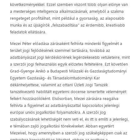
következményekkel. Ezzel szemben viszont több olyan előnye van
a mesterséges intelligencia alkalmazásának, amelyből a szakma
rengeteget profitálhat, mint például a gyorsaság, az alaposabb
munka és az újságírók „felszabadítása” az érdemibb, kreatívabb
feladatok ellátására.
Mezei Péter előadása zárásaként felhívta mindenki figyelmét a
terület jogi fejlődésének szemmel tartására, továbbá az
adatbányászat jogi kérdéskörének legérdekesebb vetületeire, mint
a szerzői jogi felhasználás egyik előzetes feltételére. Ezt követően
Grad-Gyenge Anikó a Budapesti Műszaki és Gazdaságtudományi
Egyetem Gazdaság- és Társadalomtudományi Kar
dékánhelyettese, valamint az ottani Üzleti Jogi Tanszék
tanszékvezető habilitált egyetemi docense ismertette véleményét
felkért hozzászólóként. Elsősorban, Mezei zárására reagálva
felhívta a figyelmet az adatbányászattal kapcsolatos jelenlegi
európai uniós jogalkotási folyamatokra. A szerzői jog
szabályozásának lehetőségét nem veti el, és itt is említi a jelenlegi,
e témában zajló jogalkotási törekvéseket. Abban egyetért
Mezeivel, hogy amennyiben a szerzői jog szükségképpen csak az
emberhez kapcsolódóan létezhet, ebben az esetben a