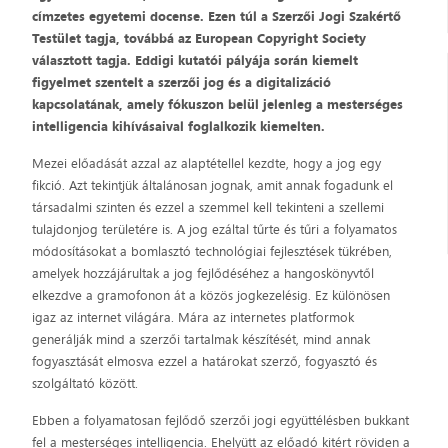
címzetes egyetemi docense. Ezen túl a Szerzői Jogi Szakértő
Testület tagja, továbbá az European Copyright Society
választott tagja. Eddigi kutatói pályája során kiemelt
figyelmet szentelt a szerzői jog és a digitalizáció
kapcsolatának, amely fókuszon belül jelenleg a mesterséges
intelligencia kihívásaival foglalkozik kiemelten.
Mezei előadását azzal az alaptétellel kezdte, hogy a jog egy
fikció. Azt tekintjük általánosan jognak, amit annak fogadunk el
társadalmi szinten és ezzel a szemmel kell tekinteni a szellemi
tulajdonjog területére is. A jog ezáltal tűrte és tűri a folyamatos
módosításokat a bomlasztó technológiai fejlesztések tükrében,
amelyek hozzájárultak a jog fejlődéséhez a hangoskönyvtől
elkezdve a gramofonon át a közös jogkezelésig. Ez különösen
igaz az internet világára. Mára az internetes platformok
generálják mind a szerzői tartalmak készítését, mind annak
fogyasztását elmosva ezzel a határokat szerző, fogyasztó és
szolgáltató között.
Ebben a folyamatosan fejlődő szerzői jogi együttélésben bukkant
fel a mesterséges intelligencia. Ehelyütt az előadó kitért röviden a