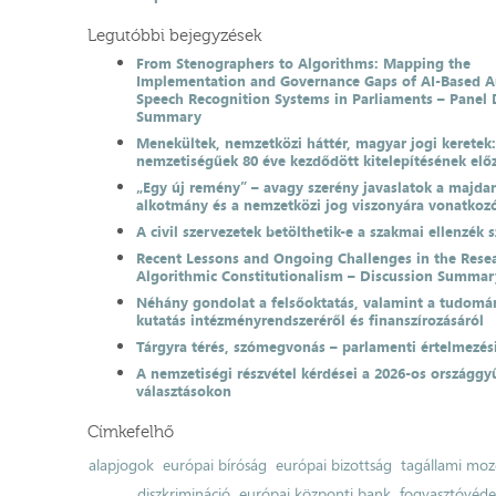
Legutóbbi bejegyzések
From Stenographers to Algorithms: Mapping the
Implementation and Governance Gaps of AI-Based 
Speech Recognition Systems in Parliaments – Panel 
Summary
Menekültek, nemzetközi háttér, magyar jogi keretek
nemzetiségűek 80 éve kezdődött kitelepítésének el
„Egy új remény” – avagy szerény javaslatok a majda
alkotmány és a nemzetközi jog viszonyára vonatkoz
A civil szervezetek betölthetik-e a szakmai ellenzék 
Recent Lessons and Ongoing Challenges in the Resea
Algorithmic Constitutionalism – Discussion Summar
Néhány gondolat a felsőoktatás, valamint a tudomá
kutatás intézményrendszeréről és finanszírozásáról
Tárgyra térés, szómegvonás – parlamenti értelmezés
A nemzetiségi részvétel kérdései a 2026-os országgyű
választásokon
Címkefelhő
alapjogok
európai bíróság
európai bizottság
tagállami moz
diszkrimináció
európai központi bank
fogyasztóvéd