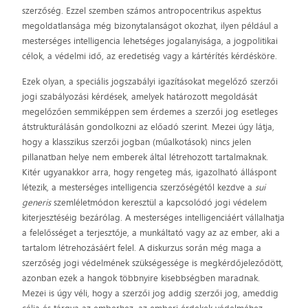
szerzőség. Ezzel szemben számos antropocentrikus aspektus
megoldatlansága még bizonytalanságot okozhat, ilyen például a
mesterséges intelligencia lehetséges jogalanyisága, a jogpolitikai
célok, a védelmi idő, az eredetiség vagy a kártérítés kérdésköre.
Ezek olyan, a speciális jogszabályi igazításokat megelőző szerzői
jogi szabályozási kérdések, amelyek határozott megoldását
megelőzően semmiképpen sem érdemes a szerzői jog esetleges
átstrukturálásán gondolkozni az előadó szerint. Mezei úgy látja,
hogy a klasszikus szerzői jogban (műalkotások) nincs jelen
pillanatban helye nem emberek által létrehozott tartalmaknak.
Kitér ugyanakkor arra, hogy rengeteg más, igazolható álláspont
létezik, a mesterséges intelligencia szerzőségétől kezdve a
sui
generis
szemléletmódon keresztül a kapcsolódó jogi védelem
kiterjesztéséig bezárólag. A mesterséges intelligenciáért vállalhatja
a felelősséget a terjesztője, a munkáltató vagy az az ember, aki a
tartalom létrehozásáért felel. A diskurzus során még maga a
szerzőség jogi védelmének szükségessége is megkérdőjeleződött,
azonban ezek a hangok többnyire kisebbségben maradnak.
Mezei is úgy véli, hogy a szerzői jog addig szerzői jog, ameddig