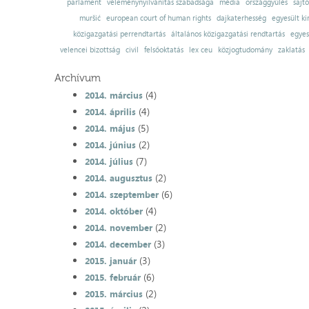
parlament
véleménynyilvánítás szabadsága
média
országgyűlés
sajt
muršić
european court of human rights
dajkaterhesség
egyesült ki
közigazgatási perrendtartás
általános közigazgatási rendtartás
egyes
velencei bizottság
civil
felsőoktatás
lex ceu
közjogtudomány
zaklatás
Archívum
(4)
2014. március
(4)
2014. április
(5)
2014. május
(2)
2014. június
(7)
2014. július
(2)
2014. augusztus
(6)
2014. szeptember
(4)
2014. október
(2)
2014. november
(3)
2014. december
(3)
2015. január
(6)
2015. február
(2)
2015. március