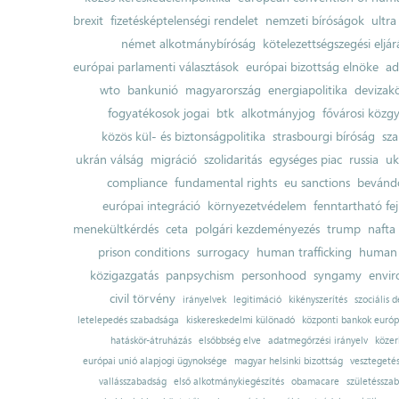
brexit
fizetésképtelenségi rendelet
nemzeti bíróságok
ultra
német alkotmánybíróság
kötelezettségszegési eljár
európai parlamenti választások
európai bizottság elnöke
ad
wto
bankunió
magyarország
energiapolitika
devizak
fogyatékosok jogai
btk
alkotmányjog
fővárosi közgy
közös kül- és biztonságpolitika
strasbourgi bíróság
sza
ukrán válság
migráció
szolidaritás
egységes piac
russia
uk
compliance
fundamental rights
eu sanctions
bevándo
európai integráció
környezetvédelem
fenntartható fe
menekültkérdés
ceta
polgári kezdeményezés
trump
nafta
prison conditions
surrogacy
human trafficking
human 
közigazgatás
panpsychism
personhood
syngamy
envi
civil törvény
irányelvek
legitimáció
kikényszerítés
szociális d
letelepedés szabadsága
kiskereskedelmi különadó
központi bankok európ
hatáskör-átruházás
elsőbbség elve
adatmegőrzési irányelv
közer
európai unió alapjogi ügynoksége
magyar helsinki bizottság
vesztegeté
vallásszabadság
első alkotmánykiegészítés
obamacare
születésszab