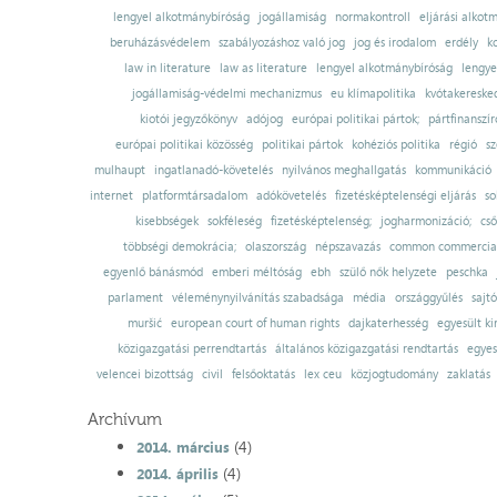
lengyel alkotmánybíróság
jogállamiság
normakontroll
eljárási alkot
beruházásvédelem
szabályozáshoz való jog
jog és irodalom
erdély
k
law in literature
law as literature
lengyel alkotmánybíróság
lengye
jogállamiság-védelmi mechanizmus
eu klímapolitika
kvótakereske
kiotói jegyzőkönyv
adójog
európai politikai pártok;
pártfinanszír
európai politikai közösség
politikai pártok
kohéziós politika
régió
sz
mulhaupt
ingatlanadó-követelés
nyilvános meghallgatás
kommunikáció
internet
platformtársadalom
adókövetelés
fizetésképtelenségi eljárás
so
kisebbségek
sokféleség
fizetésképtelenség;
jogharmonizáció;
cső
többségi demokrácia;
olaszország
népszavazás
common commercial
egyenlő bánásmód
emberi méltóság
ebh
szülő nők helyzete
peschka
parlament
véleménynyilvánítás szabadsága
média
országgyűlés
sajt
muršić
european court of human rights
dajkaterhesség
egyesült ki
közigazgatási perrendtartás
általános közigazgatási rendtartás
egyes
velencei bizottság
civil
felsőoktatás
lex ceu
közjogtudomány
zaklatás
Archívum
(4)
2014. március
(4)
2014. április