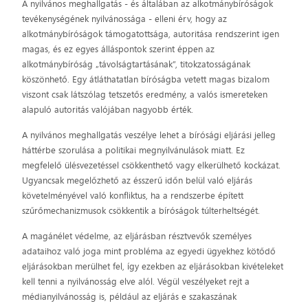
A nyilvános meghallgatás - és általában az alkotmánybíróságok
tevékenységének nyilvánossága - elleni érv, hogy az
alkotmánybíróságok támogatottsága, autoritása rendszerint igen
magas, és ez egyes álláspontok szerint éppen az
alkotmánybíróság „távolságtartásának”, titokzatosságának
köszönhető. Egy átláthatatlan bíróságba vetett magas bizalom
viszont csak látszólag tetszetős eredmény, a valós ismereteken
alapuló autoritás valójában nagyobb érték.
A nyilvános meghallgatás veszélye lehet a bírósági eljárási jelleg
háttérbe szorulása a politikai megnyilvánulások miatt. Ez
megfelelő ülésvezetéssel csökkenthető vagy elkerülhető kockázat.
Ugyancsak megelőzhető az ésszerű időn belül való eljárás
követelményével való konfliktus, ha a rendszerbe épített
szűrőmechanizmusok csökkentik a bíróságok túlterheltségét.
A magánélet védelme, az eljárásban résztvevők személyes
adataihoz való joga mint probléma az egyedi ügyekhez kötődő
eljárásokban merülhet fel, így ezekben az eljárásokban kivételeket
kell tenni a nyilvánosság elve alól. Végül veszélyeket rejt a
médianyilvánosság is, például az eljárás e szakaszának