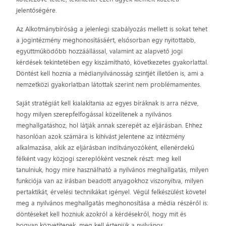
jelentőségére.
Az Alkotmánybíróság a jelenlegi szabályozás mellett is sokat tehet
a jogintézmény meghonosításáért, elsősorban egy nyitottabb,
együttműködőbb hozzáállással, valamint az alapvető jogi
kérdések tekintetében egy kiszámítható, következetes gyakorlattal.
Döntést kell hoznia a médianyilvánosság szintjét illetően is, ami a
nemzetközi gyakorlatban látottak szerint nem problémamentes.
Saját stratégiát kell kialakítania az egyes bíráknak is arra nézve,
hogy milyen szerepfelfogással közelítenek a nyilvános
meghallgatáshoz, hol látják annak szerepét az eljárásban. Ehhez
hasonlóan azok számára is kihívást jelentene az intézmény
alkalmazása, akik az eljárásban indítványozóként, ellenérdekű
félként vagy közjogi szereplőként vesznek részt: meg kell
tanulniuk, hogy mire használható a nyilvános meghallgatás, milyen
funkciója van az írásban beadott anyagokhoz viszonyítva, milyen
pertaktikát, érvelési technikákat igényel. Végül felkészülést követel
meg a nyilvános meghallgatás meghonosítása a média részéről is:
döntéseket kell hozniuk azokról a kérdésekről, hogy mit és
hogyan közvetítenek, meg kell érteniük a nyilvános