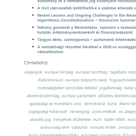
alkotmány és a nemzetközi jog viszonyára vonatkoz
A civil szervezetek betölthetik-e a szakmai ellenzék 
Recent Lessons and Ongoing Challenges in the Resea
Algorithmic Constitutionalism – Discussion Summar
Néhány gondolat a felsőoktatás, valamint a tudomá
kutatás intézményrendszeréről és finanszírozásáról
Tárgyra térés, szómegvonás – parlamenti értelmezés
A nemzetiségi részvétel kérdései a 2026-os országgyű
választásokon
Címkefelhő
alapjogok
európai bíróság
európai bizottság
tagállami moz
diszkrimináció
európai központi bank
fogyasztóvéd
tisztességtelen szerződési feltétel
jogállamiság
belső 
alkotmánybíróság
európai parlament
előzetes döntéshozata
gazdasági és monetáris unió
demokrácia
kúria
állami t
jogegységi határozat
versenyjog
uniós értékek
eu alapjo
szociális jog
irányelvek átültetése
euró
kásler-ítélet
eusz
arányosság elve
választás
nemzeti érdek
oroszorsz
közös kereskedelempolitika
european convention of huma