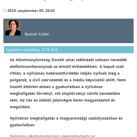
2016. szeptember 05. 20:42
Bodnár Eszter
Egyetemi adjunktus, ELTE ÁJK
Az Alkotmánybíróság Donáti utcai székházát sokszor nevezték
elefántcsonttoronynak az elmúlt évtizedekben. A kapuk csak
ritkán, a nyilvános határozathirdetés idején nyílnak meg a
polgárok, a civil szervezetek és a média képviselői előtt. Nem
hozott áttörést ebben a gyakorlatban a nyilvános
meghallgatás törvényi, sőt alaptörvényi szintű bevezetése
sem. Az írás ez utóbbi jelenségre keres magyarázatot és
megoldást.
Nyilvános meghallgatás a magyarországi szabályozásban és
gyakorlatban
Nyilvános alkotmánybírósági meghallgatásról az