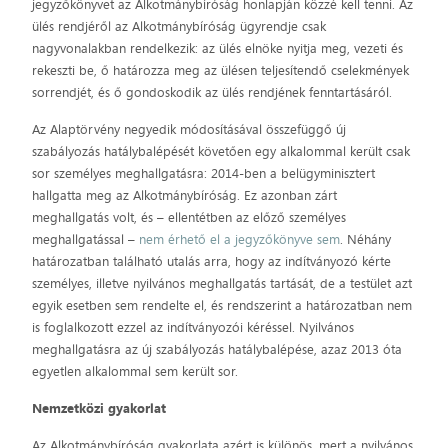
jegyzőkönyvet az Alkotmánybíróság honlapján közzé kell tenni. Az
ülés rendjéről az Alkotmánybíróság ügyrendje csak
nagyvonalakban rendelkezik: az ülés elnöke nyitja meg, vezeti és
rekeszti be, ő határozza meg az ülésen teljesítendő cselekmények
sorrendjét, és ő gondoskodik az ülés rendjének fenntartásáról.
Az Alaptörvény negyedik módosításával összefüggő új
szabályozás hatálybalépését követően egy alkalommal került csak
sor személyes meghallgatásra: 2014-ben a belügyminisztert
hallgatta meg az Alkotmánybíróság. Ez azonban zárt
meghallgatás volt, és – ellentétben az előző személyes
meghallgatással –
nem érhető el a jegyzőkönyve sem
. Néhány
határozatban található utalás arra, hogy az indítványozó kérte
személyes, illetve nyilvános meghallgatás tartását, de a testület azt
egyik esetben sem rendelte el, és rendszerint a határozatban nem
is foglalkozott ezzel az indítványozói kéréssel. Nyilvános
meghallgatásra az új szabályozás hatálybalépése, azaz 2013 óta
egyetlen alkalommal sem került sor.
Nemzetközi gyakorlat
Az Alkotmánybíróság gyakorlata azért is különös, mert a nyilvános