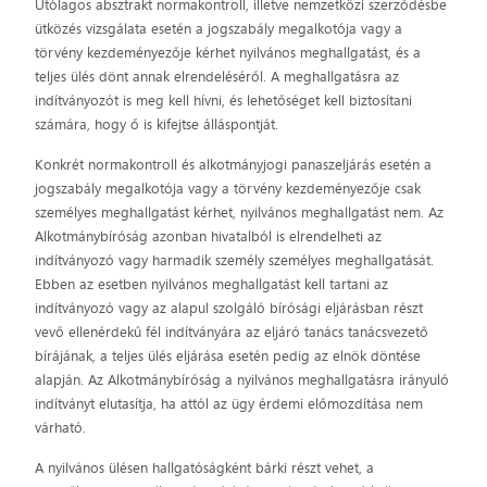
Utólagos absztrakt normakontroll, illetve nemzetközi szerződésbe
ütközés vizsgálata esetén a jogszabály megalkotója vagy a
törvény kezdeményezője kérhet nyilvános meghallgatást, és a
teljes ülés dönt annak elrendeléséről. A meghallgatásra az
indítványozót is meg kell hívni, és lehetőséget kell biztosítani
számára, hogy ő is kifejtse álláspontját.
Konkrét normakontroll és alkotmányjogi panaszeljárás esetén a
jogszabály megalkotója vagy a törvény kezdeményezője csak
személyes meghallgatást kérhet, nyilvános meghallgatást nem. Az
Alkotmánybíróság azonban hivatalból is elrendelheti az
indítványozó vagy harmadik személy személyes meghallgatását.
Ebben az esetben nyilvános meghallgatást kell tartani az
indítványozó vagy az alapul szolgáló bírósági eljárásban részt
vevő ellenérdekű fél indítványára az eljáró tanács tanácsvezető
bírájának, a teljes ülés eljárása esetén pedig az elnök döntése
alapján. Az Alkotmánybíróság a nyilvános meghallgatásra irányuló
indítványt elutasítja, ha attól az ügy érdemi előmozdítása nem
várható.
A nyilvános ülésen hallgatóságként bárki részt vehet, a