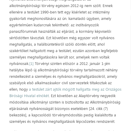
alkotmánybírósági törvény egészen 2012-ig nem szólt. Ennek
ellenére a testület 1990-ben tett egy kísérletet az intézmény
gyakorlati meghonosítására az ún. kamatadó ügyben, amely
egyértelműen kudarcnak tekinthető: az indítványozók
panaszfórumnak használták az eljárást, a kormány képviselői
sértődötten távoztak. Ezt követően még egyszer volt nyilvános
meghallgatás, a halálbüntetésről szóló döntés előtt, ahol
szakértőket hallgatott meg a testület, ezután azonban legfeljebb
személyes meghallgatásokra került sor, amelyek nem voltak
nyilvánosak.
[1]
Törvényi szinten először a 2012. január 1-jén
hatályba lépő új alkotmánybírósági törvény tartalmazott néhány
rendelkezést a személyes és nyilvános meghallgatásokról, amely
szabályok első alkalmazásakor civil szervezetek tiltakoztak az
ellen, hogy
a testület zárt ajtók mögött hallgatta meg az Országos
Bírósági Hivatal elnökét
. Ezt követően az Alaptörvény negyedik
módosítása alkotmányi szinten is biztosította az Alkotmánybíróság
eljárásának nyilvánosságát bizonyos esetekben [24. cikk (7)
bekezdés], a kapcsolódó törvénymódosítás pedig kialakította a
személyes és nyilvános meghallgatások lépcsőzetes rendszerét.