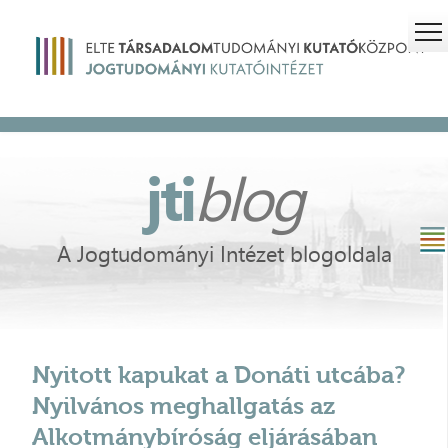
jti
blog
A Jogtudományi Intézet blogoldala
Nyitott kapukat a Donáti utcába?
Nyilvános meghallgatás az
Alkotmánybíróság eljárásában