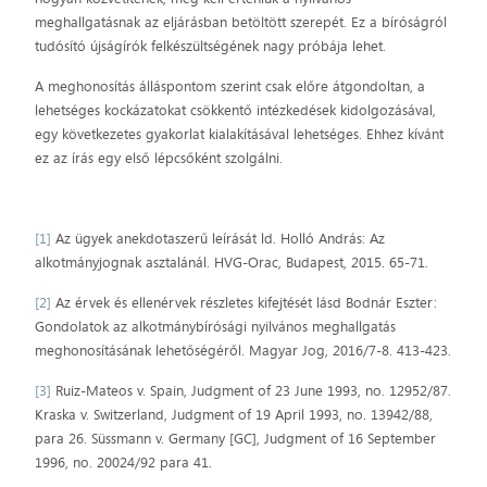
meghallgatásnak az eljárásban betöltött szerepét. Ez a bíróságról
tudósító újságírók felkészültségének nagy próbája lehet.
A meghonosítás álláspontom szerint csak előre átgondoltan, a
lehetséges kockázatokat csökkentő intézkedések kidolgozásával,
egy következetes gyakorlat kialakításával lehetséges. Ehhez kívánt
ez az írás egy első lépcsőként szolgálni.
[1]
Az ügyek anekdotaszerű leírását ld. Holló András: Az
alkotmányjognak asztalánál. HVG-Orac, Budapest, 2015. 65-71.
[2]
Az érvek és ellenérvek részletes kifejtését lásd Bodnár Eszter:
Gondolatok az alkotmánybírósági nyilvános meghallgatás
meghonosításának lehetőségéről. Magyar Jog, 2016/7-8. 413-423.
[3]
Ruiz-Mateos v. Spain, Judgment of 23 June 1993, no. 12952/87.
Kraska v. Switzerland, Judgment of 19 April 1993, no. 13942/88,
para 26. Süssmann v. Germany [GC], Judgment of 16 September
1996, no. 20024/92 para 41.