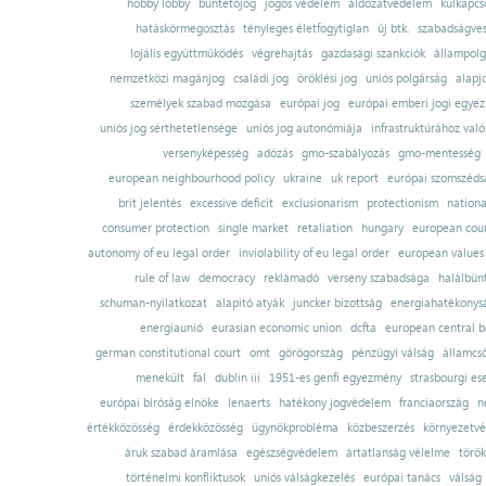
hobby lobby
büntetőjog
jogos védelem
áldozatvédelem
külkapcs
hatáskörmegosztás
tényleges életfogytiglan
új btk.
szabadságves
lojális együttműködés
végrehajtás
gazdasági szankciók
állampolg
nemzetközi magánjog
családi jog
öröklési jog
uniós polgárság
alapj
személyek szabad mozgása
európai jog
európai emberi jogi egye
uniós jog sérthetetlensége
uniós jog autonómiája
infrastruktúrához val
versenyképesség
adózás
gmo-szabályozás
gmo-mentesség
european neighbourhood policy
ukraine
uk report
európai szomszédsá
brit jelentés
excessive deficit
exclusionarism
protectionism
nationa
consumer protection
single market
retaliation
hungary
european court
autonomy of eu legal order
inviolability of eu legal order
european values
rule of law
democracy
reklámadó
verseny szabadsága
halálbün
schuman-nyilatkozat
alapító atyák
juncker bizottság
energiahatékonysá
energiaunió
eurasian economic union
dcfta
european central 
german constitutional court
omt
görögország
pénzügyi válság
államcs
menekült
fal
dublin iii
1951-es genfi egyezmény
strasbourgi es
európai bíróság elnöke
lenaerts
hatékony jogvédelem
franciaország
n
értékközösség
érdekközösség
ügynökprobléma
közbeszerzés
környezetvé
áruk szabad áramlása
egészségvédelem
ártatlanság vélelme
török
történelmi konfliktusok
uniós válságkezelés
európai tanács
válság