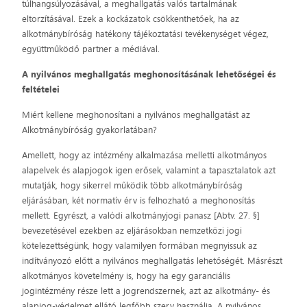
túlhangsúlyozásával, a meghallgatás valós tartalmának
eltorzításával. Ezek a kockázatok csökkenthetőek, ha az
alkotmánybíróság hatékony tájékoztatási tevékenységet végez,
együttműködő partner a médiával.
A nyilvános meghallgatás meghonosításának lehetőségei és
feltételei
Miért kellene meghonosítani a nyilvános meghallgatást az
Alkotmánybíróság gyakorlatában?
Amellett, hogy az intézmény alkalmazása melletti alkotmányos
alapelvek és alapjogok igen erősek, valamint a tapasztalatok azt
mutatják, hogy sikerrel működik több alkotmánybíróság
eljárásában, két normatív érv is felhozható a meghonosítás
mellett. Egyrészt, a valódi alkotmányjogi panasz [Abtv. 27. §]
bevezetésével ezekben az eljárásokban nemzetközi jogi
kötelezettségünk, hogy valamilyen formában megnyissuk az
indítványozó előtt a nyilvános meghallgatás lehetőségét. Másrészt
alkotmányos követelmény is, hogy ha egy garanciális
jogintézmény része lett a jogrendszernek, azt az alkotmány- és
alapjog-védelmet ellátó legfőbb szerv használja. A nyilvános