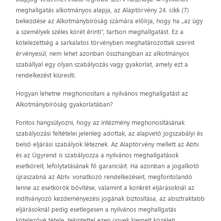
meghallgatás alkotmányos alapja, az Alaptörvény 24. cikk (7)
bekezdése az Alkotmánybíróság számára előírja, hogy ha „az ügy
a személyek széles körét érinti”, tartson meghallgatást. Ez a
kötelezettség a sarkalatos törvényben meghatározottak szerint
érvényesül, nem lehet azonban összhangban az alkotmányos
szabállyal egy olyan szabályozás vagy gyakorlat, amely ezt a
rendelkezést kiüresíti.
Hogyan lehetne meghonosítani a nyilvános meghallgatást az
Alkotmánybíróság gyakorlatában?
Fontos hangsúlyozni, hogy az intézmény meghonosításának
szabályozási feltételei jelenleg adottak, az alapvető jogszabályi és
belső eljárási szabályok léteznek. Az Alaptörvény mellett az Abtv.
és az Ügyrend is szabályozza a nyilvános meghallgatások
esetköreit, lefolytatásának fő garanciáit. Ha azonban a jogalkotó
újraszabná az Abtv. vonatkozó rendelkezéseit, megfontolandó
lenne az esetkörök bővítése, valamint a konkrét eljárásoknál az
indítványozó kezdeményezési jogának biztosítása, az absztraktabb
eljárásoknál pedig esetlegesen a nyilvános meghallgatás
kötelezővé tétele, tekintettel ezen ügyek kiemelt közéleti