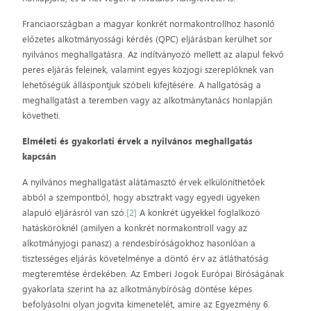
Franciaországban a magyar konkrét normakontrollhoz hasonló
előzetes alkotmányossági kérdés (QPC) eljárásban kerülhet sor
nyilvános meghallgatásra. Az indítványozó mellett az alapul fekvő
peres eljárás feleinek, valamint egyes közjogi szereplőknek van
lehetőségük álláspontjuk szóbeli kifejtésére. A hallgatóság a
meghallgatást a teremben vagy az alkotmánytanács honlapján
követheti.
Elméleti és gyakorlati érvek a nyilvános meghallgatás
kapcsán
A nyilvános meghallgatást alátámasztó érvek elkülöníthetőek
abból a szempontból, hogy absztrakt vagy egyedi ügyeken
alapuló eljárásról van szó.
[2]
A konkrét ügyekkel foglalkozó
hatásköröknél (amilyen a konkrét normakontroll vagy az
alkotmányjogi panasz) a rendesbíróságokhoz hasonlóan a
tisztességes eljárás követelménye a döntő érv az átláthatóság
megteremtése érdekében. Az Emberi Jogok Európai Bíróságának
gyakorlata szerint ha az alkotmánybíróság döntése képes
befolyásolni olyan jogvita kimenetelét, amire az Egyezmény 6.