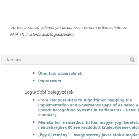
_____________________________________________________________
Az írás a szerző véleményét tartalmazza és nem értelmezhető az
MTA TK hivatalos állásfoglalásaként.
Útmutató a szerzőknek
Impresszum
Legutóbbi bejegyzések
From Stenographers to Algorithms: Mapping the
Implementation and Governance Gaps of AI-Based 
Speech Recognition Systems in Parliaments – Panel 
Summary
Menekültek, nemzetközi háttér, magyar jogi keretek
nemzetiségűek 80 éve kezdődött kitelepítésének el
„Egy új remény” – avagy szerény javaslatok a majda