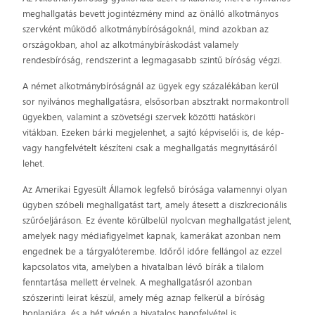
meghallgatás bevett jogintézmény mind az önálló alkotmányos
szervként működő alkotmánybíróságoknál, mind azokban az
országokban, ahol az alkotmánybíráskodást valamely
rendesbíróság, rendszerint a legmagasabb szintű bíróság végzi.
A német alkotmánybíróságnál az ügyek egy százalékában kerül
sor nyilvános meghallgatásra, elsősorban absztrakt normakontroll
ügyekben, valamint a szövetségi szervek közötti hatásköri
vitákban. Ezeken bárki megjelenhet, a sajtó képviselői is, de kép-
vagy hangfelvételt készíteni csak a meghallgatás megnyitásáról
lehet.
Az Amerikai Egyesült Államok legfelső bírósága valamennyi olyan
ügyben szóbeli meghallgatást tart, amely átesett a diszkrecionális
szűrőeljáráson. Ez évente körülbelül nyolcvan meghallgatást jelent,
amelyek nagy médiafigyelmet kapnak, kamerákat azonban nem
engednek be a tárgyalóterembe. Időről időre fellángol az ezzel
kapcsolatos vita, amelyben a hivatalban lévő bírák a tilalom
fenntartása mellett érvelnek. A meghallgatásról azonban
szószerinti leirat készül, amely még aznap felkerül a bíróság
honlapjára, és a hét végén a hivatalos hangfelvétel is.