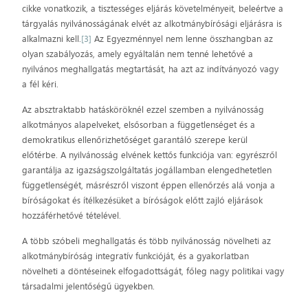
cikke vonatkozik, a tisztességes eljárás követelményeit, beleértve a
tárgyalás nyilvánosságának elvét az alkotmánybírósági eljárásra is
alkalmazni kell.
[3]
Az Egyezménnyel nem lenne összhangban az
olyan szabályozás, amely egyáltalán nem tenné lehetővé a
nyilvános meghallgatás megtartását, ha azt az indítványozó vagy
a fél kéri.
Az absztraktabb hatásköröknél ezzel szemben a nyilvánosság
alkotmányos alapelveket, elsősorban a függetlenséget és a
demokratikus ellenőrizhetőséget garantáló szerepe kerül
előtérbe. A nyilvánosság elvének kettős funkciója van: egyrészről
garantálja az igazságszolgáltatás jogállamban elengedhetetlen
függetlenségét, másrészről viszont éppen ellenőrzés alá vonja a
bíróságokat és ítélkezésüket a bíróságok előtt zajló eljárások
hozzáférhetővé tételével.
A több szóbeli meghallgatás és több nyilvánosság növelheti az
alkotmánybíróság integratív funkcióját, és a gyakorlatban
növelheti a döntéseinek elfogadottságát, főleg nagy politikai vagy
társadalmi jelentőségű ügyekben.