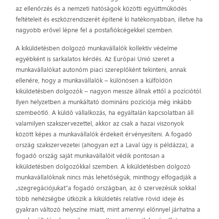
az ellenőrzés és a nemzeti hatóságok közötti együttműködés
feltételeit és eszközrendszerét építené ki hatékonyabban, illetve ha
nagyobb erővel lépne fel a postafiókcégekkel szemben.
A kiküldetésben dolgozó munkavállalók kollektív védelme
egyébként is sarkalatos kérdés. Az Európai Unió szeret a
munkavállalókat autonóm piaci szereplőként tekinteni, annak
ellenére, hogy a munkavállalók – különösen a külföldön
kiküldetésben dolgozók – nagyon messze állnak ettől a pozíciótól.
Ilyen helyzetben a munkáltató domináns pozíciója még inkább
szembeötlő. A küldő vállalkozás, ha egyáltalán kapcsolatban áll
valamilyen szakszervezettel, akkor az csak a hazai viszonyok
között képes a munkavállalók érdekeit érvényesíteni. A fogadó
ország szakszervezetei (ahogyan ezt a Laval ügy is példázza), a
fogadó ország saját munkavállalóit védik pontosan a
kiküldetésben dolgozókkal szemben. A kiküldetésben dolgozó
munkavállalóknak nincs más lehetőségük, minthogy elfogadják a
„szegregációjukat”a fogadó országban, az ő szervezésük sokkal
több nehézségbe ütközik a kiküldetés relatíve rövid ideje és
gyakran változó helyszíne miatt, mint amennyi előnnyel járhatna a