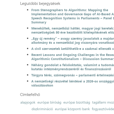
Legutóbbi bejegyzések
From Stenographers to Algorithms: Mapping the
Implementation and Governance Gaps of AI-Based 
Speech Recognition Systems in Parliaments – Panel 
Summary
Menekültek, nemzetközi háttér, magyar jogi keretek
nemzetiségűek 80 éve kezdődött kitelepítésének el
„Egy új remény” – avagy szerény javaslatok a majda
alkotmány és a nemzetközi jog viszonyára vonatkoz
A civil szervezetek betölthetik-e a szakmai ellenzék 
Recent Lessons and Ongoing Challenges in the Resea
Algorithmic Constitutionalism – Discussion Summar
Néhány gondolat a felsőoktatás, valamint a tudomá
kutatás intézményrendszeréről és finanszírozásáról
Tárgyra térés, szómegvonás – parlamenti értelmezés
A nemzetiségi részvétel kérdései a 2026-os országgyű
választásokon
Címkefelhő
alapjogok
európai bíróság
európai bizottság
tagállami moz
diszkrimináció
európai központi bank
fogyasztóvéd