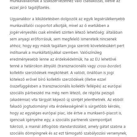
munkavállalónak a szakszervezethez való csatlakozás, illetve az
ezzel járó tagdíjfizetés.
Ugyanakkor a kiküldetésben dolgozók az egyik legsérülékenyebb
munkavállalói csoportot alkotják, mivel az ő esetükben a
jogérvényesítés csak elméleti szinten létező lehetőség: általában
sem anyagi erőforrásuk, sem megfelelő ismereteik nincsenek
ahhoz, hogy egy másik tagállam joga szerinti követelésükért pert
indítsanak a munkáltatójukkal szemben. Valószínűleg
eredményesebb lenne az érdekvédelmük, ha az EU lehetővé
tenné a határokon átnyúló (transznacionális vagy
cross-border
)
kollektív szerződések megkötését. A valódi, önállóan is jogi
kötelező erővel bíró kollektív szerződések (illetve ezzel
összefüggésben a transznacionális kollektív fellépés) az európai
szociális párbeszéd ma még nem létező, de régóta pezsgő
(akadémiai) vita tárgyát képező új szintjét jelenthetnék. Az ebből
fakadó jogtudományi vita érdekességénél is sürgetőbb kérdés,
hogy az egységes európai piac, ide értve a munkaerő-piacot is,
igencsak igényelne egy, a szociális partnerek szempontjait
tükröző, a mainál átfogóbb standardizálást, amely gátat szabna a
szociális dömpingnek és az ezt támogató szabályozási versenynek,