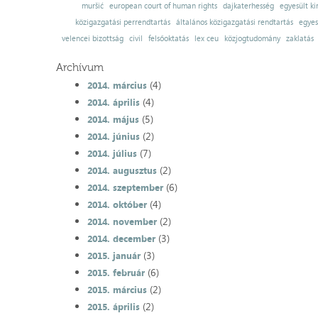
muršić
european court of human rights
dajkaterhesség
egyesült ki
közigazgatási perrendtartás
általános közigazgatási rendtartás
egyes
velencei bizottság
civil
felsőoktatás
lex ceu
közjogtudomány
zaklatás
Archívum
(4)
2014. március
(4)
2014. április
(5)
2014. május
(2)
2014. június
(7)
2014. július
(2)
2014. augusztus
(6)
2014. szeptember
(4)
2014. október
(2)
2014. november
(3)
2014. december
(3)
2015. január
(6)
2015. február
(2)
2015. március
(2)
2015. április