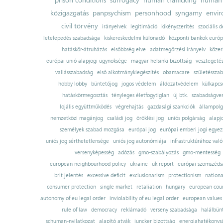
közigazgatás
panpsychism
personhood
syngamy
envi
civil törvény
irányelvek
legitimáció
kikényszerítés
szociális d
letelepedés szabadsága
kiskereskedelmi különadó
központi bankok európ
hatáskör-átruházás
elsőbbség elve
adatmegőrzési irányelv
közer
európai unió alapjogi ügynoksége
magyar helsinki bizottság
vesztegeté
vallásszabadság
első alkotmánykiegészítés
obamacare
születésszab
hobby lobby
büntetőjog
jogos védelem
áldozatvédelem
külkapcs
hatáskörmegosztás
tényleges életfogytiglan
új btk.
szabadságves
lojális együttműködés
végrehajtás
gazdasági szankciók
állampolg
nemzetközi magánjog
családi jog
öröklési jog
uniós polgárság
alapj
személyek szabad mozgása
európai jog
európai emberi jogi egye
uniós jog sérthetetlensége
uniós jog autonómiája
infrastruktúrához val
versenyképesség
adózás
gmo-szabályozás
gmo-mentesség
european neighbourhood policy
ukraine
uk report
európai szomszédsá
brit jelentés
excessive deficit
exclusionarism
protectionism
nationa
consumer protection
single market
retaliation
hungary
european court
autonomy of eu legal order
inviolability of eu legal order
european values
rule of law
democracy
reklámadó
verseny szabadsága
halálbün
schuman-nyilatkozat
alapító atyák
juncker bizottság
energiahatékonysá