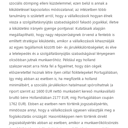
szociális dömping elleni küzdelemmel, ezen belül is annak a
kiküldetéssel kapcsolatos módozataival, az intézetben több
tanulmány is született arról, hogy a vállalkozások hogyan élnek
vissza a szolgáltatásnyújtás szabadságából fakadó jogaikkal, illetve
a kiküldetési irányelv gyenge pontjaival. Kutatásaik alapján
megállapítható, hogy nagy népszerűségnek örvend a fentebb is
említett stratégiai kiküldetés, amikor a vállalkozások kihasználják
az egyes tagállamok közötti bér- és járulékkülönbségeket, és élve
a letelepedés és a szolgáltatásnyújtás szabadságával lényegesen
olcsóbban jutnak munkaerőhöz. Például egy holland
szakszervezet arra hívta fel a figyelmet, hogy dán cégek
előszeretettel hoznak létre ilyen céllal fióktelepeket Portugáliában,
így még abban az esetben is, ha megfizetik a holland
minimálbért, a szociális járulékokon hatalmasat spórolhatnak (a
riport szerint az 1600 EUR nettó munkabért kereső munkavállaló
bruttó bére Hollandiában 2177 EUR, míg Portugáliában csupán
1762 EUR). Ebben az esetben nem történik jogszabálysértés,
mindössze annyi, hogy a vállalkozások ügyesen választják meg a
foglakoztatás országát. Hasonlóképpen nem történik direkt
jogszabálysértés abban az esetben, amikor a munkaerőkölcsönzés