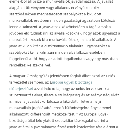
elemekből áll össze a munkavállalók javadalmazása. A javaslat
alapján a törvényben vagy általános érvényű kollektív
szerződésekben meghatározott szabályokat a kiküldött
munkavállalók esetében minden gazdasági ágazatban kötelező
lenne alkalmazni. A javaslatnak köszönhetően a tagállamok a
jövőben elő tudnák írni az alvállalkozóknak, hogy azok ugyanazt a
munkabért fizessék ki a munkavállalóknak, mint a fővállalkozó. A
javaslat külön kitér a diszkrimináció tilalmára: ugyanazokat a
szabályokat kell alkalmazni minden alvállalkozó esetében,
függetlenül attól, hogy az adott tagállamban vagy egy másikban
rendelkezik-e székhellyel.
A magyar Országgyűlés jelentésben foglalt állást azzal az uniós
tervezettel szemben, az E
urópai ügyek bizottsága
előterjesztését
azzal indokolta, hogy az uniós tervek sértik a
szubszidiaritás elvét, illetve a szükségesség és az arányosság elvét
is, mivel a javaslat „korlátozza a kiküldött, illetve a helyi
munkavállaló jogállásából eredő különbségekre figyelemmel
alkalmazott, differenciált megközelítést. ” Az Európai ügyek
bizottsága által lefolytatott szubszidiaritásvizsgálat szerint a
javaslat által a javadalmazás fizetésének kötelezővé tétele érinti a