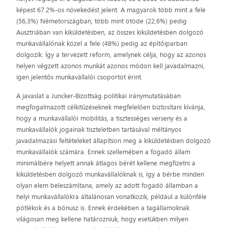
képest 67.2%-os növekedést jelent. A magyarok több mint a fele
(56,3%) Németországban, több mint ötöde (22,6%) pedig
Ausztriában van kiküldetésben, az összes kiküldetésben dolgozó
munkavállalónak közel a fele (48%) pedig az építőiparban
dolgozik. Így a tervezett reform, amelynek célja, hogy az azonos
helyen végzett azonos munkát azonos módon kell javadalmazni,
igen jelentős munkavállalói csoportot érint.
A javaslat a Juncker-Bizottság politikai iránymutatásában
megfogalmazott célkitűzéseknek megfelelően biztosítani kívánja,
hogy a munkavállalói mobilitás, a tisztességes verseny és a
munkavállalók jogainak tiszteletben tartásával méltányos
javadalmazási feltételeket állapítson meg a kiküldetésben dolgozó
munkavállalók számára. Ennek szellemében a fogadó állam
minimálbére helyett annak átlagos bérét kellene megfizetni a
kiküldetésben dolgozó munkavállalóknak is, így a bérbe minden
olyan elem beleszámítana, amely az adott fogadó államban a
helyi munkavállalókra általánosan vonatkozik, például a különféle
pótlékok és a bónusz is. Ennek érdekében a tagállamoknak
világosan meg kellene határozniuk, hogy esetükben milyen