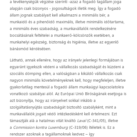
a tevékenységük végzése szerinti -azaz a fogadó tagállam joga
alapján csak bizonyos - jogosultságok illetik meg. Így a fogadó
állam jognak szabályait kell alkalmazni a minimális bér, a
munkaidő és a pihenőidő maximális, illetve minimális időtartama,
a minimális éves szabadság, a munkavállalók rendelkezésére
bocsátásának feltételei a munkaerő-kölcsönzők esetében, a
munkahelyi egészség, biztonság és higiénia, illetve az egyenlő
bánásmód kérdésében.
Látható, annak ellenére, hogy az irányelv jelenlegi formájában is
egyaránt igyekszik védeni a vállalkozás szabadságát és küzdeni a
szociális dömping ellen, a valóságban a kiküldő vállalkozás csak
nagyon minimális követelményeknek kell, hogy megfeleljen, illetve
gyakorlatilag mentesül a fogadó állam munkaügyi kapcsolatokra
vonatkozó szabályai alól. Az Európai Unió Bíróságának esetjoga is
azt bizonyítja, hogy az irányelvet sokkal inkább a
szolgáltatásnyújtás szabadságát biztosító szabályként, mint a
munkavállalók jogait védő intézkedésként kell értelmezni. Ezt
támasztják alá a hatalmas vitát kiváltó
Laval
(C-341/05), illetve
a
Commission kontra Luxemburg
(C-319/06) ítéletek is. Ez a
rendszer azoknak a tagállamoknak kedvez – így