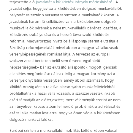
terjesztette elő
javaslatát a kiküldetési irányelv módosításáról
. A
javaslat célja, hogy javítsa a kiküldetésben dolgozó munkavállalók
helyzetét és tisztább versenyt teremtsen a munkáltatók között. A
javaslatnak három fő célkitűzése van: a kiküldetésben dolgozó
munkavállalók bérének a helyi munkavállalók béréhez igazítása, a
kölcsönzés szabályozása és a hosszú távra szóló kiküldetés
reformja. Magyarország hivatalos álláspontja szerint elutasítja a
Bizottság reformjavaslatát, mivel abban a magyar vállalkozások
versenyképességének romlását látja. A tervezet az európai
szakszervezeti berkeken belül sem örvend egyöntetű
népszerűségnek– bár az elutasító álláspontok mögött igencsak
ellentétes megfontolások állnak. Míg a magyar kormány azt a
versenyelőnyt látná veszélyben, amely abból származik, hogy
kiküldő országként a relatíve alacsonyabb munkafeltételekből
profitálhatnak a hazai vállalkozások, a szakszervezetek inkább
azért támadják az előterjesztést, mert véleményük szerint az nem
az irányelvvel kapcsolatban felmerülő problémákra ad választ és
ezáltal alkalmatlan lesz arra, hogy valóban védje a kiküldetésben
dolgozó munkavállalókat.
Európai szinten a munkavállalói mobilitás kétféle képen valósul