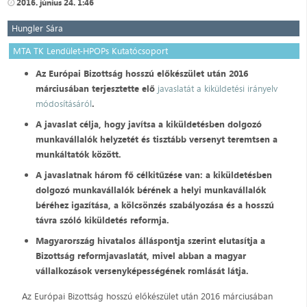
2016. június 24. 1:46
Hungler Sára
MTA TK Lendület-HPOPs Kutatócsoport
Az Európai Bizottság hosszú előkészület után 2016
márciusában terjesztette elő
javaslatát a kiküldetési irányelv
módosításáról
.
A javaslat célja, hogy javítsa a kiküldetésben dolgozó
munkavállalók helyzetét és tisztább versenyt teremtsen a
munkáltatók között.
A javaslatnak három fő célkitűzése van: a kiküldetésben
dolgozó munkavállalók bérének a helyi munkavállalók
béréhez igazítása, a kölcsönzés szabályozása és a hosszú
távra szóló kiküldetés reformja.
Magyarország hivatalos álláspontja szerint elutasítja a
Bizottság reformjavaslatát, mivel abban a magyar
vállalkozások versenyképességének romlását látja.
Az Európai Bizottság hosszú előkészület után 2016 márciusában