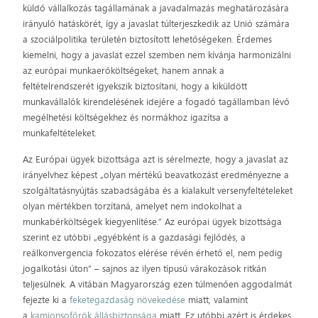
küldő vállalkozás tagállamának a javadalmazás meghatározására
irányuló hatáskörét, így a javaslat túlterjeszkedik az Unió számára
a szociálpolitika területén biztosított lehetőségeken. Érdemes
kiemelni, hogy a javaslat ezzel szemben nem kívánja harmonizálni
az európai munkaerőköltségeket, hanem annak a
feltételrendszerét igyekszik biztosítani, hogy a kiküldött
munkavállalók kirendelésének idejére a fogadó tagállamban lévő
megélhetési költségekhez és normákhoz igazítsa a
munkafeltételeket.
Az Európai ügyek bizottsága azt is sérelmezte, hogy a javaslat az
irányelvhez képest „olyan mértékű beavatkozást eredményezne a
szolgáltatásnyújtás szabadságába és a kialakult versenyfeltételeket
olyan mértékben torzítaná, amelyet nem indokolhat a
munkabérköltségek kiegyenlítése.” Az európai ügyek bizottsága
szerint ez utóbbi „egyébként is a gazdasági fejlődés, a
reálkonvergencia fokozatos elérése révén érhető el, nem pedig
jogalkotási úton” – sajnos az ilyen típusú várakozások ritkán
teljesülnek. A vitában Magyarország ezen túlmenően aggodalmát
fejezte ki a
feketegazdaság növekedése
miatt, valamint
a
kamionsofőrök állásbiztonsága
miatt. Ez utóbbi azért is érdekes,