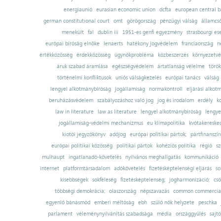
energiaunió
eurasian economic union
dcfta
european central 
german constitutional court
omt
görögország
pénzügyi válság
államcs
menekült
fal
dublin iii
1951-es genfi egyezmény
strasbourgi es
európai bíróság elnöke
lenaerts
hatékony jogvédelem
franciaország
n
értékközösség
érdekközösség
ügynökprobléma
közbeszerzés
környezetvé
áruk szabad áramlása
egészségvédelem
ártatlanság vélelme
török
történelmi konfliktusok
uniós válságkezelés
európai tanács
válság
lengyel alkotmánybíróság
jogállamiság
normakontroll
eljárási alkot
beruházásvédelem
szabályozáshoz való jog
jog és irodalom
erdély
k
law in literature
law as literature
lengyel alkotmánybíróság
lengye
jogállamiság-védelmi mechanizmus
eu klímapolitika
kvótakereske
kiotói jegyzőkönyv
adójog
európai politikai pártok;
pártfinanszír
európai politikai közösség
politikai pártok
kohéziós politika
régió
sz
mulhaupt
ingatlanadó-követelés
nyilvános meghallgatás
kommunikáció
internet
platformtársadalom
adókövetelés
fizetésképtelenségi eljárás
so
kisebbségek
sokféleség
fizetésképtelenség;
jogharmonizáció;
cső
többségi demokrácia;
olaszország
népszavazás
common commercial
egyenlő bánásmód
emberi méltóság
ebh
szülő nők helyzete
peschka
parlament
véleménynyilvánítás szabadsága
média
országgyűlés
sajt