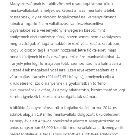
Magyarországnak is – akik zömmel olyan tagállamba küldik
munkavállalóikat, amelyekhez képest a hazai munkafeltételek
rosszabbak, így az olcsóbb foglalkoztatással versenyelőnyhöz
jutnak a fogadó állam vállalkozásaival összehasonlítva.
Ugyanakkor ez a versenyelőny lényegesen kisebb, mint
amilyennek első ránézésre tűnik, hiszen semmi nem akadályozza
meg a „drágább” tagállamokból érkező vállalkozásokat abban,
hogy „olcsóbb” tagállamban hozzanak létre fióktelepet, majd
onnan küldjenek ki más országok területére munkavállalókat. Az
irányelv jelenlegi formájában több szempontból is alkalmatlan a
visszaélések megakadályozására. Ezen igyekezett segíteni az a
végrehajtási irányelv (
2014/67/EU irányelv
), amelynek célja a
kiküldetéséről szóló irányelvnek a gyakorlatban történő
alkalmazásának javítása, és amely átláthatóbb, kiszámíthatóbb jogi
keretet igyekszik biztosítani a szolgáltatók számára.
A kiküldetés egyre népszerűbb foglalkoztatási forma, 2014-es
adatok alapján 1.9 millió munkavállaló dolgozott kiküldetésben,
ez négy év alatt 45%-os növekedést jelentett. Magyarország az
uniós rangsorban 68,000 kiküldött munkavállalóval a tizenegyedik
helyet foglalja el a tagállamok között; ez a 2010-es adatokhoz