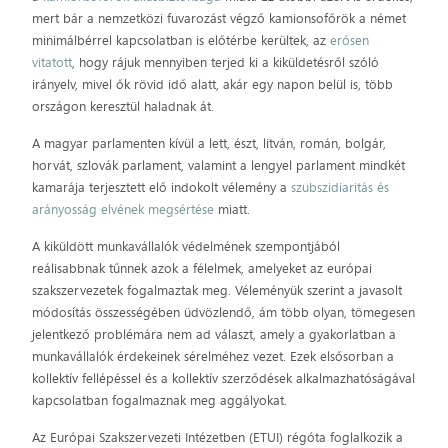
mert bár a nemzetközi fuvarozást végző kamionsofőrök a német
minimálbérrel kapcsolatban is előtérbe kerültek, az
erősen
vitatott
, hogy rájuk mennyiben terjed ki a kiküldetésről szóló
irányelv, mivel ők rövid idő alatt, akár egy napon belül is, több
országon keresztül haladnak át.
A magyar parlamenten kívül a lett, észt, litván, román, bolgár,
horvát, szlovák parlament, valamint a lengyel parlament mindkét
kamarája terjesztett elő indokolt vélemény a
szubszidiaritás és
arányosság elvének megsértése
miatt.
A kiküldött munkavállalók védelmének szempontjából
reálisabbnak tűnnek azok a félelmek, amelyeket az európai
szakszervezetek fogalmaztak meg. Véleményük szerint a javasolt
módosítás összességében üdvözlendő, ám több olyan, tömegesen
jelentkező problémára nem ad választ, amely a gyakorlatban a
munkavállalók érdekeinek sérelméhez vezet. Ezek elsősorban a
kollektív fellépéssel és a kollektív szerződések alkalmazhatóságával
kapcsolatban fogalmaznak meg aggályokat.
Az Európai Szakszervezeti Intézetben (ETUI) régóta foglalkozik a