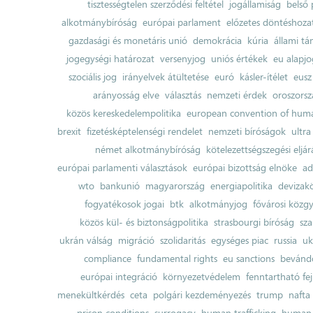
tisztességtelen szerződési feltétel
jogállamiság
belső 
alkotmánybíróság
európai parlament
előzetes döntéshozata
gazdasági és monetáris unió
demokrácia
kúria
állami t
jogegységi határozat
versenyjog
uniós értékek
eu alapjo
szociális jog
irányelvek átültetése
euró
kásler-ítélet
eusz
arányosság elve
választás
nemzeti érdek
oroszorsz
közös kereskedelempolitika
european convention of huma
brexit
fizetésképtelenségi rendelet
nemzeti bíróságok
ultra
német alkotmánybíróság
kötelezettségszegési eljár
európai parlamenti választások
európai bizottság elnöke
ad
wto
bankunió
magyarország
energiapolitika
devizak
fogyatékosok jogai
btk
alkotmányjog
fővárosi közgy
közös kül- és biztonságpolitika
strasbourgi bíróság
sza
ukrán válság
migráció
szolidaritás
egységes piac
russia
uk
compliance
fundamental rights
eu sanctions
bevándo
európai integráció
környezetvédelem
fenntartható fe
menekültkérdés
ceta
polgári kezdeményezés
trump
nafta
prison conditions
surrogacy
human trafficking
human 