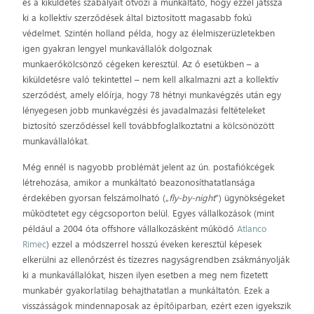
és a kiküldetés szabályait ötvözi a munkáltató, hogy ezzel játssza
ki a kollektív szerződések által biztosított magasabb fokú
védelmet. Szintén holland példa, hogy az élelmiszerüzletekben
igen gyakran lengyel munkavállalók dolgoznak
munkaerőkölcsönző cégeken keresztül. Az ő esetükben – a
kiküldetésre való tekintettel – nem kell alkalmazni azt a kollektív
szerződést, amely előírja, hogy 78 hétnyi munkavégzés után egy
lényegesen jobb munkavégzési és javadalmazási feltételeket
biztosító szerződéssel kell továbbfoglalkoztatni a kölcsönözött
munkavállalókat.
Még ennél is nagyobb problémát jelent az ún. postafiókcégek
létrehozása, amikor a munkáltató beazonosíthatatlansága
érdekében gyorsan felszámolható („
fly-by-night
”) ügynökségeket
működtetet egy cégcsoporton belül. Egyes vállalkozások (mint
például a 2004 óta offshore vállalkozásként működő
Atlanco
Rimec
) ezzel a módszerrel hosszú éveken keresztül képesek
elkerülni az ellenőrzést és tízezres nagyságrendben zsákmányolják
ki a munkavállalókat, hiszen ilyen esetben a meg nem fizetett
munkabér gyakorlatilag behajthatatlan a munkáltatón. Ezek a
visszásságok mindennaposak az építőiparban, ezért ezen igyekszik