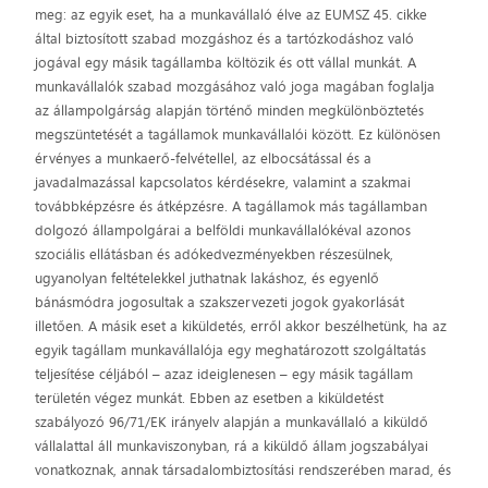
meg: az egyik eset, ha a munkavállaló élve az EUMSZ 45. cikke
által biztosított szabad mozgáshoz és a tartózkodáshoz való
jogával egy másik tagállamba költözik és ott vállal munkát. A
munkavállalók szabad mozgásához való joga magában foglalja
az állampolgárság alapján történő minden megkülönböztetés
megszüntetését a tagállamok munkavállalói között. Ez különösen
érvényes a munkaerő-felvétellel, az elbocsátással és a
javadalmazással kapcsolatos kérdésekre, valamint a szakmai
továbbképzésre és átképzésre. A tagállamok más tagállamban
dolgozó állampolgárai a belföldi munkavállalókéval azonos
szociális ellátásban és adókedvezményekben részesülnek,
ugyanolyan feltételekkel juthatnak lakáshoz, és egyenlő
bánásmódra jogosultak a szakszervezeti jogok gyakorlását
illetően. A másik eset a kiküldetés, erről akkor beszélhetünk, ha az
egyik tagállam munkavállalója egy meghatározott szolgáltatás
teljesítése céljából – azaz ideiglenesen – egy másik tagállam
területén végez munkát. Ebben az esetben a kiküldetést
szabályozó 96/71/EK irányelv alapján a munkavállaló a kiküldő
vállalattal áll munkaviszonyban, rá a kiküldő állam jogszabályai
vonatkoznak, annak társadalombiztosítási rendszerében marad, és