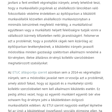
javítani a fent említett végrehajtási irányelv, amely lehetővé teszi,
hogy a munkavállalói jogoknak az alvállalkozói láncokban való
fokozottabb védelme érdekében az építőiparban a kiküldött
munkavállalók közvetlen alvállalkozói munkaviszonyban a
minimális bérszintnek megfelelő mértékig, a munkáltatóval
együttesen vagy a munkáltató helyett felelősségre tudják vonni a
vállalkozót bármely kifizetetlen nettó járandóságért. Felismerve
azt a problémát, hogy a postafiók cégek nem kizárólag az
építőiparban tevékenykednek, a kiküldetési irányelv javasolt
módosítása minden gazdasági szektorban alkalmazni rendelné a
törvényben, illetve általános érvényű kollektív szerződésben
meghatározott szabályokat.
Az
ETUC álláspontja szerint
azonban sem a 2014-es végrehajtási
irányelv, sem a módosítási javaslat nem orvosolja azt a problémát,
amely abból fakad, hogy az ágazati és a munkahelyi szintű
kollektív szerződéseket nem kell alkalmazni kiküldetés esetén. Ez
pedig ahhoz vezet, hogy az egyenlő munkáért egyenlő bér elve
sohasem fog érvényre jutni a kiküldetésben dolgozó
munkavállalók estében. Az ETUI szerint nagyobb eséllyel léphetne
fel az Unió a kiküldetéssel összefüggő szociális dömping ellen, ha