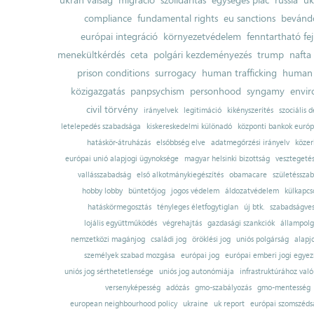
compliance
fundamental rights
eu sanctions
bevándo
európai integráció
környezetvédelem
fenntartható fe
menekültkérdés
ceta
polgári kezdeményezés
trump
nafta
prison conditions
surrogacy
human trafficking
human 
közigazgatás
panpsychism
personhood
syngamy
envi
civil törvény
irányelvek
legitimáció
kikényszerítés
szociális d
letelepedés szabadsága
kiskereskedelmi különadó
központi bankok európ
hatáskör-átruházás
elsőbbség elve
adatmegőrzési irányelv
közer
európai unió alapjogi ügynoksége
magyar helsinki bizottság
vesztegeté
vallásszabadság
első alkotmánykiegészítés
obamacare
születésszab
hobby lobby
büntetőjog
jogos védelem
áldozatvédelem
külkapcs
hatáskörmegosztás
tényleges életfogytiglan
új btk.
szabadságves
lojális együttműködés
végrehajtás
gazdasági szankciók
állampolg
nemzetközi magánjog
családi jog
öröklési jog
uniós polgárság
alapj
személyek szabad mozgása
európai jog
európai emberi jogi egye
uniós jog sérthetetlensége
uniós jog autonómiája
infrastruktúrához val
versenyképesség
adózás
gmo-szabályozás
gmo-mentesség
european neighbourhood policy
ukraine
uk report
európai szomszédsá