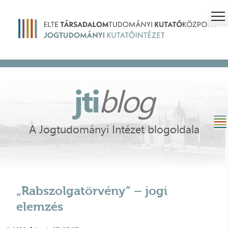
jti
blog
A Jogtudományi Intézet blogoldala
„Rabszolgatörvény” – jogi
elemzés