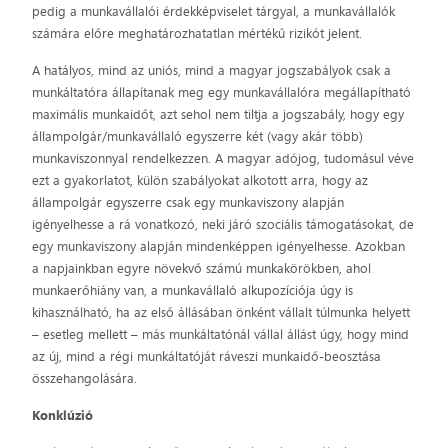
pedig a munkavállalói érdekképviselet tárgyal, a munkavállalók
számára előre meghatározhatatlan mértékű rizikót jelent.
A hatályos, mind az uniós, mind a magyar jogszabályok csak a
munkáltatóra állapítanak meg egy munkavállalóra megállapítható
maximális munkaidőt, azt sehol nem tiltja a jogszabály, hogy egy
állampolgár/munkavállaló egyszerre két (vagy akár több)
munkaviszonnyal rendelkezzen. A magyar adójog, tudomásul véve
ezt a gyakorlatot, külön szabályokat alkotott arra, hogy az
állampolgár egyszerre csak egy munkaviszony alapján
igényelhesse a rá vonatkozó, neki járó szociális támogatásokat, de
egy munkaviszony alapján mindenképpen igényelhesse. Azokban
a napjainkban egyre növekvő számú munkakörökben, ahol
munkaerőhiány van, a munkavállaló alkupozíciója úgy is
kihasználható, ha az első állásában önként vállalt túlmunka helyett
– esetleg mellett – más munkáltatónál vállal állást úgy, hogy mind
az új, mind a régi munkáltatóját ráveszi munkaidő-beosztása
összehangolására.
Konklúzió