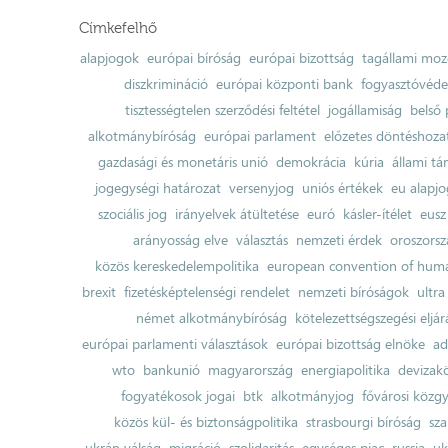
Címkefelhő
alapjogok
európai bíróság
európai bizottság
tagállami moz
diszkrimináció
európai központi bank
fogyasztóvéd
tisztességtelen szerződési feltétel
jogállamiság
belső 
alkotmánybíróság
európai parlament
előzetes döntéshozata
gazdasági és monetáris unió
demokrácia
kúria
állami t
jogegységi határozat
versenyjog
uniós értékek
eu alapjo
szociális jog
irányelvek átültetése
euró
kásler-ítélet
eusz
arányosság elve
választás
nemzeti érdek
oroszorsz
közös kereskedelempolitika
european convention of huma
brexit
fizetésképtelenségi rendelet
nemzeti bíróságok
ultra
német alkotmánybíróság
kötelezettségszegési eljár
európai parlamenti választások
európai bizottság elnöke
ad
wto
bankunió
magyarország
energiapolitika
devizak
fogyatékosok jogai
btk
alkotmányjog
fővárosi közgy
közös kül- és biztonságpolitika
strasbourgi bíróság
sza
ukrán válság
migráció
szolidaritás
egységes piac
russia
uk