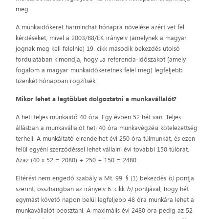
meg.
A munkaidőkeret harminchat hónapra növelése azért vet fel
kérdéseket, mivel a 2003/88/EK irányelv (amelynek a magyar
jognak meg kell felelnie) 19. cikk második bekezdés utolsó
fordulatában kimondja, hogy „a referencia-időszakot [amely
fogalom a magyar munkaidőkeretnek felel meg] legfeljebb
tizenkét hónapban rögzítsék”.
Mikor lehet a legtöbbet dolgoztatni a munkavállalót?
A heti teljes munkaidő 40 óra. Egy évben 52 hét van. Teljes
állásban a munkavállalót heti 40 óra munkavégzési kötelezettség
terheli. A munkáltató elrendelhet évi 250 óra túlmunkát, és ezen
felül egyéni szerződéssel lehet vállalni évi további 150 túlórát.
Azaz (40 x 52 = 2080) + 250 + 150 = 2480.
Eltérést nem engedő szabály a Mt. 99. § (1) bekezdés
b)
pontja
szerint, összhangban az irányelv 6. cikk
b)
pontjával, hogy hét
egymást követő napon belül legfeljebb 48 óra munkára lehet a
munkavállalót beosztani. A maximális évi 2480 óra pedig az 52