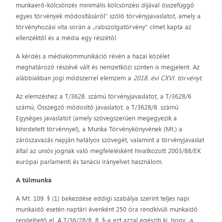
munkaerő-kölcsönzés minimális kölcsönzési díjával összefüggő
egyes törvények módosításáról” szóló törvényjavaslatot, amely a
törvényhozási vita során a „rabszolgatörvény” címet kapta az
ellenzéktől és a média egy részétől.
A kérdés a médiakommunikáció révén a hazai közélet
meghatározó részévé vált és nemzetközi szinten is megjelent. Az
alábbiakban jogi módszerrel elemzem a
2018. évi CXVI. törvényt.
Az elemzéshez a T/3628. számú törvényjavaslatot, a T/3628/6
számú, Összegző módosító javaslatot; a T/3628/8. számú
Egységes javaslatot (amely szövegszerűen megegyezik a
kihirdetett törvénnyel), a Munka Törvénykönyvének (Mt.) a
zárószavazás napján hatályos szövegét, valamint a törvényjavaslat
által az uniós jognak való megfelelésként hivatkozott 2003/88/EK
európai parlamenti és tanácsi irányelvet használom.
A túlmunka
A Mt. 109. § (1) bekezdése eddigi szabálya szerint teljes napi
munkaidő esetén naptári évenként 250 óra rendkívüli munkaidő
rendelhető el. A T/36/28/8. 8. §-a ezt azzal egészíti ki, hogy „a