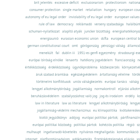
brit jelentés
excessive deficit
exclusionarism
protectionism
nationa
consumer protection
single market
retaliation
hungary
european court
autonomy of eu legal order
inviolability of eu legal order
european values
rule of law
democracy
reklámadó
verseny szabadsága
halálbün
schuman-nyilatkozat
alapító atyák
juncker bizottság
energiahatékonysá
energiaunió
eurasian economic union
dcfta
european central 
german constitutional court
omt
görögország
pénzügyi válság
államcs
menekült
fal
dublin iii
1951-es genfi egyezmény
strasbourgi es
európai bíróság elnöke
lenaerts
hatékony jogvédelem
franciaország
n
értékközösség
érdekközösség
ügynökprobléma
közbeszerzés
környezetvé
áruk szabad áramlása
egészségvédelem
ártatlanság vélelme
török
történelmi konfliktusok
uniós válságkezelés
európai tanács
válság
lengyel alkotmánybíróság
jogállamiság
normakontroll
eljárási alkot
beruházásvédelem
szabályozáshoz való jog
jog és irodalom
erdély
k
law in literature
law as literature
lengyel alkotmánybíróság
lengye
jogállamiság-védelmi mechanizmus
eu klímapolitika
kvótakereske
kiotói jegyzőkönyv
adójog
európai politikai pártok;
pártfinanszír
európai politikai közösség
politikai pártok
kohéziós politika
régió
sz
mulhaupt
ingatlanadó-követelés
nyilvános meghallgatás
kommunikáció
internet
platformtársadalom
adókövetelés
fizetésképtelenségi eljárás
so