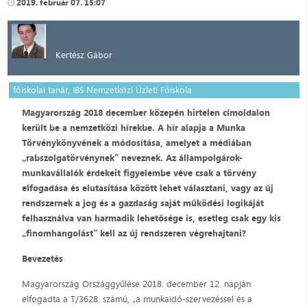
2019. február 07. 15:07
Kertész Gábor
főiskolai tanár, IBS Nemzetközi Üzleti Főiskola
Magyarország 2018 december közepén hirtelen címoldalon
került be a nemzetközi hírekbe. A hír alapja a Munka
Törvénykönyvének a módosítása, amelyet a médiában
„rabszolgatörvénynek” neveznek. Az állampolgárok-
munkavállalók érdekeit figyelembe véve csak a törvény
elfogadása és elutasítása között lehet választani, vagy az új
rendszernek a jog és a gazdaság saját működési logikáját
felhasználva van harmadik lehetősége is, esetleg csak egy kis
„finomhangolást” kell az új rendszeren végrehajtani?
Bevezetés
Magyarország Országgyűlése 2018. december 12. napján
elfogadta a T/3628. számú, „a munkaidő-szervezéssel és a