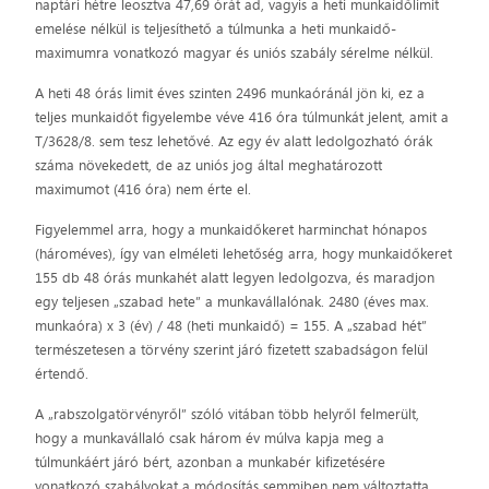
naptári hétre leosztva 47,69 órát ad, vagyis a heti munkaidőlimit
emelése nélkül is teljesíthető a túlmunka a heti munkaidő-
maximumra vonatkozó magyar és uniós szabály sérelme nélkül.
A heti 48 órás limit éves szinten 2496 munkaóránál jön ki, ez a
teljes munkaidőt figyelembe véve 416 óra túlmunkát jelent, amit a
T/3628/8. sem tesz lehetővé. Az egy év alatt ledolgozható órák
száma növekedett, de az uniós jog által meghatározott
maximumot (416 óra) nem érte el.
Figyelemmel arra, hogy a munkaidőkeret harminchat hónapos
(hároméves), így van elméleti lehetőség arra, hogy munkaidőkeret
155 db 48 órás munkahét alatt legyen ledolgozva, és maradjon
egy teljesen „szabad hete” a munkavállalónak. 2480 (éves max.
munkaóra) x 3 (év) / 48 (heti munkaidő) = 155. A „szabad hét”
természetesen a törvény szerint járó fizetett szabadságon felül
értendő.
A „rabszolgatörvényről” szóló vitában több helyről felmerült,
hogy a munkavállaló csak három év múlva kapja meg a
túlmunkáért járó bért, azonban a munkabér kifizetésére
vonatkozó szabályokat a módosítás semmiben nem változtatta