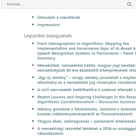
Útmutató a szerzőknek
Impresszum
Legutóbbi bejegyzések
From Stenographers to Algorithms: Mapping the
Implementation and Governance Gaps of AI-Based 
Speech Recognition Systems in Parliaments – Panel 
Summary
Menekültek, nemzetközi háttér, magyar jogi keretek
nemzetiségűek 80 éve kezdődött kitelepítésének el
„Egy új remény” – avagy szerény javaslatok a majda
alkotmány és a nemzetközi jog viszonyára vonatkoz
A civil szervezetek betölthetik-e a szakmai ellenzék 
Recent Lessons and Ongoing Challenges in the Resea
Algorithmic Constitutionalism – Discussion Summar
Néhány gondolat a felsőoktatás, valamint a tudomá
kutatás intézményrendszeréről és finanszírozásáról
Tárgyra térés, szómegvonás – parlamenti értelmezés
A nemzetiségi részvétel kérdései a 2026-os országgyű
választásokon