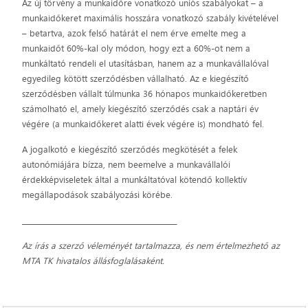
Az új törvény a munkaidőre vonatkozó uniós szabályokat – a
munkaidőkeret maximális hosszára vonatkozó szabály kivételével
– betartva, azok felső határát el nem érve emelte meg a
munkaidőt 60%-kal oly módon, hogy ezt a 60%-ot nem a
munkáltató rendeli el utasításban, hanem az a munkavállalóval
egyedileg kötött szerződésben vállalható. Az e kiegészítő
szerződésben vállalt túlmunka 36 hónapos munkaidőkeretben
számolható el, amely kiegészítő szerződés csak a naptári év
végére (a munkaidőkeret alatti évek végére is) mondható fel.
A jogalkotó e kiegészítő szerződés megkötését a felek
autonómiájára bízza, nem beemelve a munkavállalói
érdekképviseletek által a munkáltatóval kötendő kollektív
megállapodások szabályozási körébe.
_____________________________________________
Az írás a szerző véleményét tartalmazza, és nem értelmezhető az
MTA TK hivatalos állásfoglalásaként.