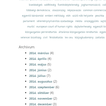
kisebbségek
sokféleség
fizetésképtelenség;
jogharmonizáció;
cső
többségi demokrácia;
olaszország
népszavazás
common commercial
egyenlő bánásmód
emberi méltóság
ebh
szülő nők helyzete
peschka
parlament
véleménynyilvánítás szabadsága
média
országgyűlés
sajt
muršić
european court of human rights
dajkaterhesség
egyesült ki
közigazgatási perrendtartás
általános közigazgatási rendtartás
egyes
velencei bizottság
civil
felsőoktatás
lex ceu
közjogtudomány
zaklatás
Archívum
(4)
2014. március
(4)
2014. április
(5)
2014. május
(2)
2014. június
(7)
2014. július
(2)
2014. augusztus
(6)
2014. szeptember
(4)
2014. október
(2)
2014. november
(3)
2014. december