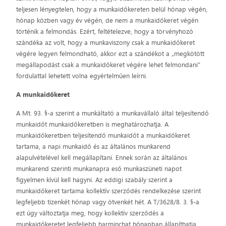
teljesen lényegtelen, hogy a munkaidőkereten belül hónap végén,
hónap közben vagy év végén, de nem a munkaidőkeret végén
történik a felmondás. Ezért, feltételezve, hogy a törvényhozó
szándéka az volt, hogy a munkaviszony csak a munkaidőkeret
végére legyen felmondható, akkor ezt a szándékot a „megkötött
megállapodást csak a munkaidőkeret végére lehet felmondani”
fordulattal lehetett volna egyértelműen leírni.
A munkaidőkeret
A Mt. 93. §-a szerint a munkáltató a munkavállaló által teljesítendő
munkaidőt munkaidőkeretben is meghatározhatja. A
munkaidőkeretben teljesítendő munkaidőt a munkaidőkeret
tartama, a napi munkaidő és az általános munkarend
alapulvételével kell megállapítani. Ennek során az általános
munkarend szerinti munkanapra eső munkaszüneti napot
figyelmen kívül kell hagyni. Az eddigi szabály szerint a
munkaidőkeret tartama kollektív szerződés rendelkezése szerint
legfeljebb tizenkét hónap vagy ötvenkét hét. A T/3628/8. 3. §-a
ezt úgy változtatja meg, hogy kollektív szerződés a
munkaidőkeretet legfeljebb harminchat hónapban állapíthatja