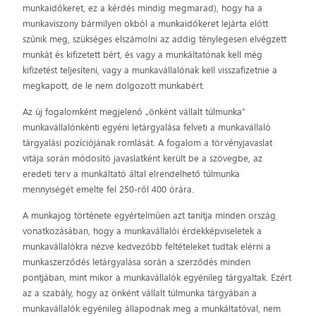
munkaidőkeret, ez a kérdés mindig megmarad), hogy ha a
munkaviszony bármilyen okból a munkaidőkeret lejárta előtt
szűnik meg, szükséges elszámolni az addig ténylegesen elvégzett
munkát és kifizetett bért, és vagy a munkáltatónak kell még
kifizetést teljesíteni, vagy a munkavállalónak kell visszafizetnie a
megkapott, de le nem dolgozott munkabért.
Az új fogalomként megjelenő „önként vállalt túlmunka”
munkavállalónkénti egyéni letárgyalása felveti a munkavállaló
tárgyalási pozíciójának romlását. A fogalom a törvényjavaslat
vitája során módosító javaslatként került be a szövegbe, az
eredeti terv a munkáltató által elrendelhető túlmunka
mennyiségét emelte fel 250-ről 400 órára.
A munkajog története egyértelműen azt tanítja minden ország
vonatkozásában, hogy a munkavállalói érdekképviseletek a
munkavállalókra nézve kedvezőbb feltételeket tudtak elérni a
munkaszerződés letárgyalása során a szerződés minden
pontjában, mint mikor a munkavállalók egyénileg tárgyaltak. Ezért
az a szabály, hogy az önként vállalt túlmunka tárgyában a
munkavállalók egyénileg állapodnak meg a munkáltatóval, nem