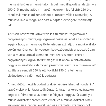
munkavállaló és a munkáltató írásbeli megállapodása alapján – a
250 órát meghaladóan – naptári évenként legfeljebb 150 óra
rendkívüli munkaidő rendelhető el (önként vállalt túlmunka). A
munkavállaló a megállapodást a naptári év végére mondhatja
fel.”
A frissen bevezetett „önként vállalt túlmunka” fogalmával a
hagyományos munkajogi logikával nézve az lehet az elsődleges
aggály, hogy a munkajog történetében azt látjuk, a munkavállaló
egyénileg, önállóan lényegesen kedvezőtlenebb alkupozícióban
van a munkáltatóval szemben, mint szervezetten, ezért a
hagyományos logika szerint magas lesz annak a rizikófaktora,
hogy a munkáltató valamilyen presszióval veszi rá a munkavállalót
az általa elrendelt 250 feletti további 150 óra túlmunka
elvégzésében való megállapodásra.
A megkötött megállapodást csak év végére lehet felmondani. A
szabály első pillantásra szükségszerű, hiszen a keret lezárásakor
engedi a felmondást, azonban elfelejtjük, hogy az új szabály a
munkaidőkeretet három évre emeli, és a munkaidőkeret nincs
szinkronban a naptári évvel, vagyis elszámolási szempontból