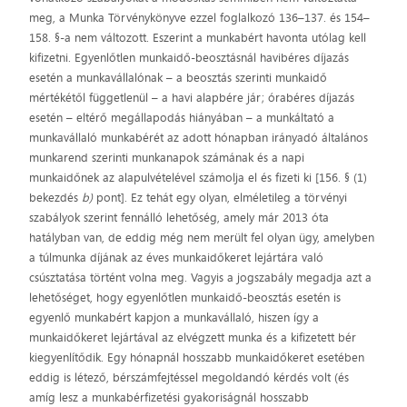
meg, a Munka Törvénykönyve ezzel foglalkozó 136–137. és 154–
158. §-a nem változott. Eszerint a munkabért havonta utólag kell
kifizetni. Egyenlőtlen munkaidő-beosztásnál havibéres díjazás
esetén a munkavállalónak – a beosztás szerinti munkaidő
mértékétől függetlenül – a havi alapbére jár; órabéres díjazás
esetén – eltérő megállapodás hiányában – a munkáltató a
munkavállaló munkabérét az adott hónapban irányadó általános
munkarend szerinti munkanapok számának és a napi
munkaidőnek az alapulvételével számolja el és fizeti ki [156. § (1)
bekezdés
b)
pont]. Ez tehát egy olyan, elméletileg a törvényi
szabályok szerint fennálló lehetőség, amely már 2013 óta
hatályban van, de eddig még nem merült fel olyan ügy, amelyben
a túlmunka díjának az éves munkaidőkeret lejártára való
csúsztatása történt volna meg. Vagyis a jogszabály megadja azt a
lehetőséget, hogy egyenlőtlen munkaidő-beosztás esetén is
egyenlő munkabért kapjon a munkavállaló, hiszen így a
munkaidőkeret lejártával az elvégzett munka és a kifizetett bér
kiegyenlítődik. Egy hónapnál hosszabb munkaidőkeret esetében
eddig is létező, bérszámfejtéssel megoldandó kérdés volt (és
amíg lesz a munkabérfizetési gyakoriságnál hosszabb