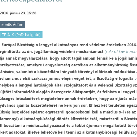
2016. június 23. 15:28
ukonits Ádám
ELTE ÁJK (PhD-hallgató)
 Európai Bizottság a lengyel alkotmányos rend védelme érdekében 2016.
gindította az ún. jogállamiság-védelmi mechanizmust
(
rule of law fram
lja annak megválaszolása, hogy adott tagállamban fennáll-e a jogállami
szélyeztetése, amelyre Lengyelország esetében az alkotmánybíróság össz
járására, valamint a közmédiára irányadó törvényi előírások módosítása 
chanizmus első szakasza június elején véget ért, a Bizottság elfogadta
v
elyben a lengyel hatóságok által szolgáltatott és a Velencei Bizottság s
űjtött információk alapján összegezte álláspontját, és felhívta a lengye
ükséges intézkedések megtételére annak érdekében, hogy az eljárás más
yilvános ajánlás közzétételére) ne kerüljön sor. Ehhez két területen egés
ükség lesz előrelépésre: egyrészről gondoskodni kell a március 9-i (és a
lamennyi) alkotmánybírósági döntés közzétételéről, másrészről a Bizott
ll bocsátani a médiaszabályozással és a többi újonnan megalkotott törv
kért adatokat, illetve lehetővé kell tenni az alkotmánybírósági felülvizs