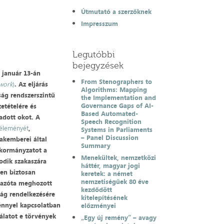
Útmutató a szerzőknek
Impresszum
Legutóbbi
bejegyzések
 január 13-án
From Stenographers to
ework
)
. Az eljárás
Algorithms: Mapping
ság rendszerszintű
the Implementation and
Governance Gaps of AI-
etételére és
Based Automated-
adott okot. A
Speech Recognition
éleményét
,
Systems in Parliaments
– Panel Discussion
zakemberei által
Summary
l kormányzatot a
Menekültek, nemzetközi
odik szakaszára
háttér, magyar jogi
zen biztosan
keretek: a német
nemzetiségűek 80 éve
z azóta meghozott
kezdődött
ság rendelkezésére
kitelepítésének
énnyel kapcsolatban
előzményei
gálatot e törvények
„Egy új remény” – avagy