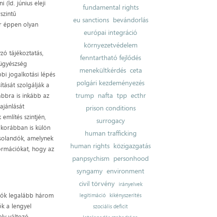
(ld. június eleji
fundamental rights
szintű
eu sanctions
bevándorlás
or éppen olyan
európai integráció
környezetvédelem
zó tájékoztatás,
fenntartható fejlődés
 ügyészség
menekültkérdés
ceta
bi jogalkotási lépés
polgári kezdeményezés
tását szolgálják a
trump
nafta
tpp
ecthr
ábbra is inkább az
ajánlását
prison conditions
említés szintjén,
surrogacy
 korábban is külön
human trafficking
vosolandók, amelynek
human rights
közigazgatás
formációkat, hogy az
panpsychism
personhood
syngamy
environment
civil törvény
irányelvek
kciók legalább három
legitimáció
kikényszerítés
ők a lengyel
szociális deficit
ely változó