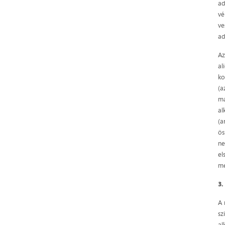
ad
vé
ve
ad
Az
al
ko
(a
ma
al
(a
ös
ne
el
me
3
A 
sz
al