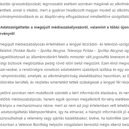
lasztás újraszabályozását, legrosszabb esetben azonban magának az alkotmá
lentheti, annál is inkább, mert a gyakran hivatkozott magyar modell az alkot
kotmánymódosítások és az Alaptörvény elfogadásával mindkettőre szolgáltato
.
Adatszolgáltatás a megújult médiaszabályozásról, valamint a többi újo
rvényről
megújult médiaszabályozás értelmében a lengyel közrádió- és televízió-szolgá
llalatok (
Polskie Radio – Spółka Akcyjna, Telewizja Polska – Spółka Akcyjna
) üg
lügyelőbiztosait az államkincstárért felelős miniszter vált jogosulttá kinevezni é
digi biztosok megbízatása pedig rövid időn belül megszűnt. Ezen kívül megva
szervezése, a rendőrségre vonatozó adatvédelmi szabályok lazítása és egy s
rvénymódosítás, amelyek, az alkotmánybíróság átalakításához hasonlóan, az E
tókörébe kerültek, és részletes ismertetést tettek szükségessé a lengyel fél rész
yelőre azonban nem mutatkozik szándék a kért információk átadására, és ne
etőbb médiaszabályozás, hanem egyik újonnan megalkotott törvény esetében 
trányos a mechanizmusra nézve, mert az nem ad jogi értelemben vett lehetős
 adatszolgáltatás kikényszerítésére, így ha elmarad, a hiányzó információk jó 
sznosulhatnak a vélemény vagy ajánlás kialakításakor, kivéve, ha különféle sze
sősorban a Velencei Bizottság helyszíni vizsgálatain keresztül mégis sikerül be