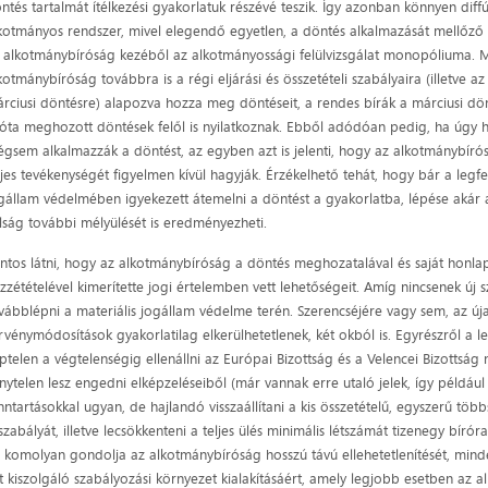
ntés tartalmát ítélkezési gyakorlatuk részévé teszik. Így azonban könnyen diff
kotmányos rendszer, mivel elegendő egyetlen, a döntés alkalmazását mellőző b
 alkotmánybíróság kezéből az alkotmányossági felülvizsgálat monopóliuma. 
kotmánybíróság továbbra is a régi eljárási és összetételi szabályaira (illetve a
rciusi döntésre) alapozva hozza meg döntéseit, a rendes bírák a márciusi dö
óta meghozott döntések felől is nyilatkoznak. Ebből adódóan pedig, ha úgy 
gsem alkalmazzák a döntést, az egyben azt is jelenti, hogy az alkotmánybíró
ljes tevékenységét figyelmen kívül hagyják. Érzékelhető tehát, hogy bár a legf
gállam védelmében igyekezett átemelni a döntést a gyakorlatba, lépése akár
lság további mélyülését is eredményezheti.
ntos látni, hogy az alkotmánybíróság a döntés meghozatalával és saját honla
zzétételével kimerítette jogi értelemben vett lehetőségeit. Amíg nincsenek új
vábblépni a materiális jogállam védelme terén. Szerencséjére vagy sem, az ú
rvénymódosítások gyakorlatilag elkerülhetetlenek, két okból is. Egyrészről a 
ptelen a végtelenségig ellenállni az Európai Bizottság és a Velencei Bizottság
nytelen lesz engedni elképzeléseiből (már vannak erre utaló jelek, így például
nntartásokkal ugyan, de hajlandó visszaállítani a kis összetételű, egyszerű tö
szabályát, illetve lecsökkenteni a teljes ülés minimális létszámát tizenegy bírór
 komolyan gondolja az alkotmánybíróság hosszú távú ellehetetlenítését, min
t kiszolgáló szabályozási környezet kialakításáért, amely legjobb esetben az 