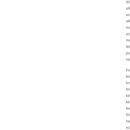
dö
al
az
al
má
az
mé
te
jo
vá
Fo
kö
to
tö
ké
ké
fe
fő
ha
ez