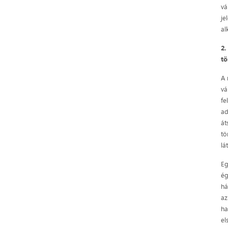
vá
je
al
2
tö
A 
vá
fe
ad
át
tö
lá
Eg
ég
há
az
ha
el