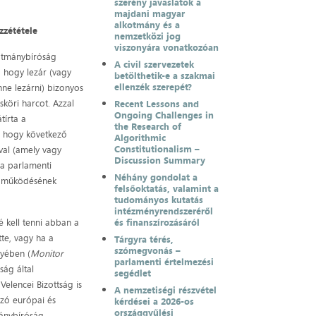
szerény javaslatok a
majdani magyar
alkotmány és a
zzététele
nemzetközi jog
viszonyára vonatkozóan
kotmánybíróság
A civil szervezetek
 hogy lezár (vagy
betölthetik-e a szakmai
ellenzék szerepét?
nne lezárni) bizonyos
sköri harcot. Azzal
Recent Lessons and
Ongoing Challenges in
tírta a
the Research of
, hogy következő
Algorithmic
Constitutionalism –
val (amely vagy
Discussion Summary
 a parlamenti
Néhány gondolat a
ti működésének
felsőoktatás, valamint a
tudományos kutatás
intézményrendszeréről
 kell tenni abban a
és finanszírozásáról
tte, vagy ha a
Tárgyra térés,
szómegvonás –
nyében (
Monitor
parlamenti értelmezési
ság által
segédlet
elencei Bizottság is
A nemzetiségi részvétel
ozó európai és
kérdései a 2026-os
országgyűlési
mánybíróság