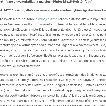
lett (amely gyakorlatilag a márciusi döntés közzétételétől függ).
.
A K47/15. számú, illetve az azon alapuló alkotmánybírósági döntések kö
ronowski Nóra legutóbbi
blogbejegyzése
kellően összefoglalta a lengyel al
rcius 9-én meghozott alkotmányvédő döntését. A határozat legfőbb ismérve,
galábbis elméletben, a materiális jogállam tiszteletben tartása esetén képes le
lyamatokat, az alkotmánybíróság és a kormány között zajló összetételi és hatá
onban, hogy a miniszterelnök nem hajlandó közzétenni a döntést, jelentősen á
rgatókönyvet, a kormányzat pedig magához ragadta a kezdeményezést. Félő
pésével, az alkotmánybíróságra irányadó törvényi előírások újbóli módosításá
gyelembe fogja venni a Velencei Bizottság javaslatait, vagy nem, mindenesetre
bbség érdekeit várhatóan kiszolgálja majd) eljut a testület alapfunkció szerin
sszú távú ellehetetlenítéséhez.
lengyel alkotmány alapján az alkotmánybíróság döntéseit haladéktalanul közzé
vatalos lapban, amely a döntéssel hatályon kívül helyezett szabályozást kihirde
rmatív aktust nem tették közzé, akkor a Lengyel Köztársaság Hivatalos Közlö
lski
). A döntés csakis ezt követően, a közzététel napján vagy az alkotmánybíró
ghatározott későbbi időpontban léphet hatályba. A kihirdetés jelentőségét a V
ngsúlyozza, március elején közzétett véleményében segítségül hívta a vonatk
mzetközi minimumszabályokat, és ezekre alapozva kimondta, hogy az alkot