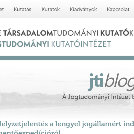
et
Kutatás
Kutatók
Kiadványok
Kapcsolat
jti
blo
A Jogtudományi Intézet 
elyzetjelentés a lengyel jogállamért ind
entőexpedícióról