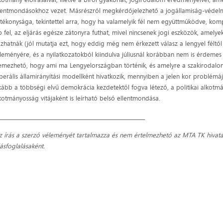
lentmondásokhoz vezet. Másrészről megkérdőjelezhető a jogállamiság-véde
tékonysága, tekintettel arra, hogy ha valamelyik fél nem együttműködve, k
p fel, az eljárás egésze zátonyra futhat, mivel nincsenek jogi eszközök, amelye
zhatnák (jól mutatja ezt, hogy eddig még nem érkezett válasz a lengyel féltől
leményére, és a nyilatkozatokból kiindulva júliusnál korábban nem is érdemes 
emezhető, hogy ami ma Lengyelországban történik, és amelyre a szakirodal
liberális államirányítási modellként hivatkozik, mennyiben a jelen kor problém
kább a többségi elvű demokrácia kezdetektől fogva létező, a politikai alkotm
kotmányosság vitájaként is leírható belső ellentmondása.
___________________________________________________________
z írás a szerző véleményét tartalmazza és nem értelmezhető az MTA TK hivata
lásfoglalásaként.