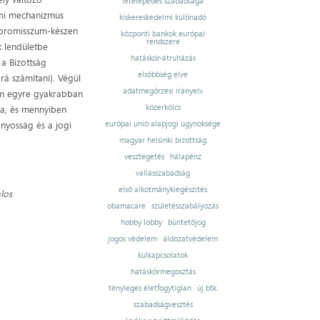
letelepedés szabadsága
lmi mechanizmus
kiskereskedelmi különadó
ompromisszum-készen
központi bankok európai
rendszere
k lendületbe
hatáskör-átruházás
 a Bizottság
elsőbbség elve
rá számítani). Végül
adatmegőrzési irányelv
om egyre gyakrabban
közerkölcs
ája, és mennyiben
ányosság és a jogi
európai unió alapjogi ügynoksége
magyar helsinki bizottság
vesztegetés
hálapénz
vallásszabadság
első alkotmánykiegészítés
los
obamacare
születésszabályozás
hobby lobby
büntetőjog
jogos védelem
áldozatvédelem
külkapcsolatok
hatáskörmegosztás
tényleges életfogytiglan
új btk.
szabadságvesztés