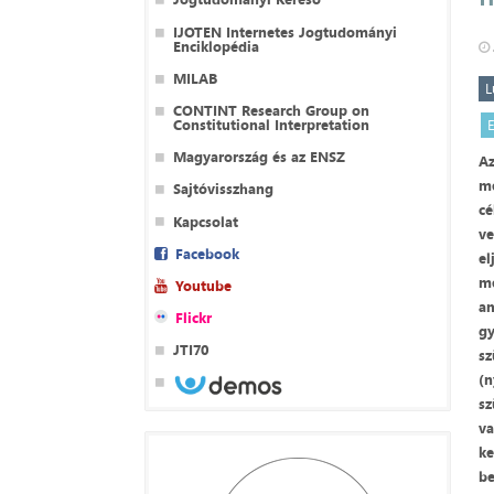
IJOTEN Internetes Jogtudományi
Enciklopédia
MILAB
L
CONTINT Research Group on
Constitutional Interpretation
Magyarország és az ENSZ
Az
me
Sajtóvisszhang
cé
Kapcsolat
ve
Facebook
el
me
Youtube
am
Flickr
gy
JTI70
sz
(n
sz
va
ke
be