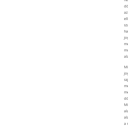
dö
az
el
sz
ha
jo
me
mu
al
Mi
jo
sa
me
me
dö
Mi
al
al
a 