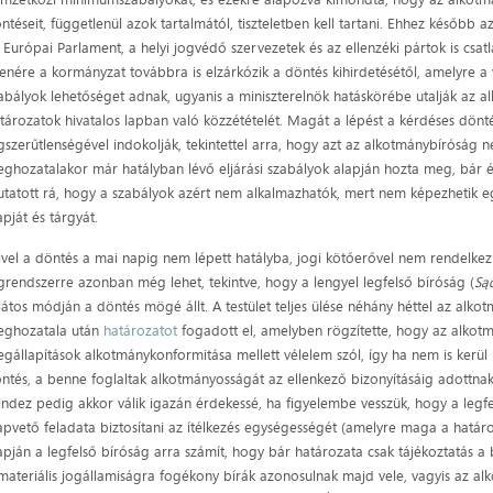
ntéseit, függetlenül azok tartalmától, tiszteletben kell tartani. Ehhez később a
 Európai Parlament, a helyi jogvédő szervezetek és az ellenzéki pártok is csat
lenére a kormányzat továbbra is elzárkózik a döntés kihirdetésétől, amelyre a
abályok lehetőséget adnak, ugyanis a miniszterelnök hatáskörébe utalják az a
tározatok hivatalos lapban való közzétételét. Magát a lépést a kérdéses dönt
gszerűtlenségével indokolják, tekintettel arra, hogy azt az alkotmánybíróság n
ghozatalakor már hatályban lévő eljárási szabályok alapján hozta meg, bár 
tatott rá, hogy a szabályok azért nem alkalmazhatók, mert nem képezhetik eg
apját és tárgyát.
vel a döntés a mai napig nem lépett hatályba, jogi kötőerővel nem rendelkez
grendszerre azonban még lehet, tekintve, hogy a lengyel legfelső bíróság (
Są
játos módján a döntés mögé állt. A testület teljes ülése néhány héttel az alk
ghozatala után
határozatot
fogadott el, amelyben rögzítette, hogy az alkotmá
gállapítások alkotmánykonformitása mellett vélelem szól, így ha nem is kerül 
ntés, a benne foglaltak alkotmányosságát az ellenkező bizonyításáig adottnak k
ndez pedig akkor válik igazán érdekessé, ha figyelembe vesszük, hogy a legfe
apvető feladata biztosítani az ítélkezés egységességét (amelyre maga a határoz
apján a legfelső bíróság arra számít, hogy bár határozata csak tájékoztatás a
materiális jogállamiságra fogékony bírák azonosulnak majd vele, vagyis az al