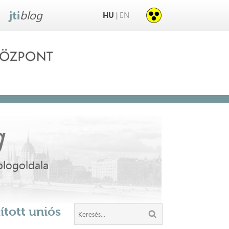
jti
blog
HU
EN
|
g
blogoldala
ított uniós