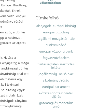
választásokon
z Európai Bizottság,
lakoztak. Ennek
 vonatkozó lengyel
Címkefelhő
lkotmánybírósági
alapjogok
európai bíróság
és
európai bizottság
em az új, a döntés
épp a határozat
tagállami mozgástér
ttip
yszerre az eljárás
diszkrimináció
európai központi bank
ik. Hatása a
fogyasztóvédelem
d Najwyższy
) a maga
tisztességtelen szerződési
feltétel
otmánybírósági döntés
nybíróság által tett
jogállamiság
belső piac
kihirdetésre egy
alkotmánybíróság
ell tekinteni.
európai parlament
lső bíróság egyik
előzetes döntéshozatali
at is utal). Ezek
eljárás
 bíróságok irányába,
gazdasági és monetáris
kotmánybírósági
unió