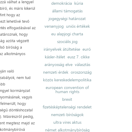
úzzá válhat a lengyel
demokrácia
kúria
író, és máris kikerül
állami támogatás
Mint hogy az
jogegységi határozat
z ezt lehetővé tevő
versenyjog
uniós értékek
ntés elfogadásával az
eu alapjogi charta
határoznak, hogy
ság azóta végzett
szociális jog
első bíróság a
irányelvek átültetése
euró
 az alkotmányos
kásler-ítélet
eusz 7. cikke
arányosság elve
választás
pján való
nemzeti érdek
oroszország
 szabályok, nem tud
közös kereskedelempolitika
jabb
european convention of
lengyel kormányzat
human rights
 nyomásának, vagyis
brexit
 felmerült, hogy
fizetésképtelenségi rendelet
bbségű döntéshozatal
nemzeti bíróságok
a). Másrészről pedig,
ultra vires aktus
dent megtesz majd az
alkotmánybíróvá
német alkotmánybíróság