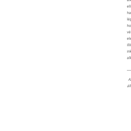
el
ha
lé
ho
vé
el
il
in
al
__
A
ál