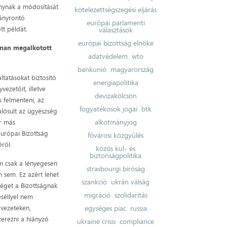
nynak a módosítását
kötelezettségszegési eljárás
mányrontó
európai parlamenti
tt példát.
választások
európai bizottság elnöke
nnan megalkotott
adatvédelem
wto
bankunió
magyarország
ltatásokat biztosító
energiapolitika
yvezetőit, illetve
devizakölcsön
s felmenteni, az
fogyatékosok jogai
btk
lósult az ügyészség
alkotmányjog
or más
urópai Bizottság
fővárosi közgyűlés
éről.
közös kül- és
biztonságpolitika
m csak a lényegesen
strasbourgi bíróság
sem. Ez azért lehet
szankció
ukrán válság
éget a Bizottságnak
migráció
szolidaritás
eséllyel nem
rvezeteken,
egységes piac
russia
szerezni a hiányzó
ukraine crisis
compliance