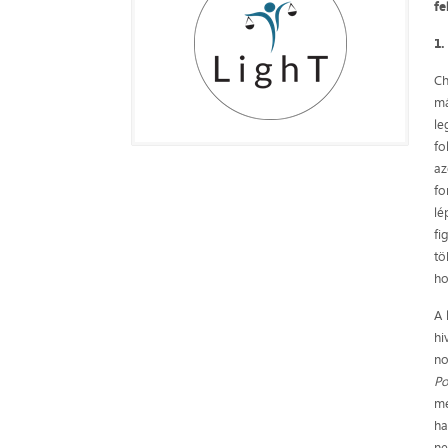
fe
1
Ch
má
le
fo
az
fo
lé
fi
tö
ho
A 
hi
no
Po
me
ha
ne