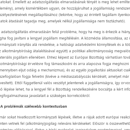
atokat. Emellett az adatszolgáltatás elmaradásának tényét is meg lehet említeni 
lemény), amely kismértékben ugyan, de hozzájárulhat a jogállamiság rendszer
szélyeztetésének megállapításához (tekintve, hogy az érintett tagállam ilyenk
atok átadását tagadja meg, amelyek nélkül jogállamisága nem tisztázható).
 adatszolgáltatás elmaradásán felül probléma, hogy ha meg is érkezik a hiány
igha fog javítani a lengyel jogállam megítélésén. A közmédia államosítása, az
rmányzati irányítás alá rendelése, a hatósági adatvédelmi könnyítések és a töb
z alkotmánybíróság átalakításával együtt) a politikai alkotmányosság megvalósí
teriális jogállam ellenében. Ehhez képest az Európai Bizottság várhatóan tov
kotmánybírósági érvelésre fog támaszkodni és arra alapozva fogja meghozni 
mennyiben eljut odáig a mechanizmus), és az egyéb jogalkotási aktusokat csak 
szefoglalóan fogja felvetni (kivéve a médiaszabályozás kérdését, amelyet már
vesített). Ettől függetlenül valós veszélyt jelentenek a jogállamiságra, így or
ső lépése lehet, ha a lengyel fél a Bizottság rendelkezésére bocsátja a kért in
gfogalmazhassa javaslatait a szükséges korrekciókról.
.
A problémák szélesebb kontextusban
már sokat hivatkozott kormányzati lépések, illetve a rájuk adott európai rea
inten vetnek fel (alkotmány)jogilag releváns kérdéseket. Először is összevethet
kotmány előírásaival, illetve a bírói gyakorlat, jogirodalom eredményeivel, am