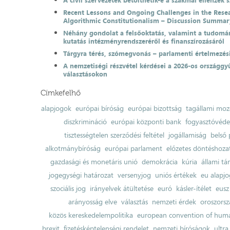
A civil szervezetek betölthetik-e a szakmai ellenzék 
Recent Lessons and Ongoing Challenges in the Resea
Algorithmic Constitutionalism – Discussion Summar
Néhány gondolat a felsőoktatás, valamint a tudomá
kutatás intézményrendszeréről és finanszírozásáról
Tárgyra térés, szómegvonás – parlamenti értelmezés
A nemzetiségi részvétel kérdései a 2026-os országgyű
választásokon
Címkefelhő
alapjogok
európai bíróság
európai bizottság
tagállami moz
diszkrimináció
európai központi bank
fogyasztóvéd
tisztességtelen szerződési feltétel
jogállamiság
belső 
alkotmánybíróság
európai parlament
előzetes döntéshozata
gazdasági és monetáris unió
demokrácia
kúria
állami t
jogegységi határozat
versenyjog
uniós értékek
eu alapjo
szociális jog
irányelvek átültetése
euró
kásler-ítélet
eusz
arányosság elve
választás
nemzeti érdek
oroszorsz
közös kereskedelempolitika
european convention of huma
brexit
fizetésképtelenségi rendelet
nemzeti bíróságok
ultra