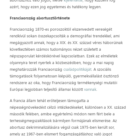
abortuszhoz való jogot, illetve
kijelentette
, hogy küzdeni fog
azért, hogy ezen jog egyetemes és hatékony legyen.
Franciaország abortusztörténete
Franciaország 1870-es poroszoktól elszenvedett vereségét
rendkívül sokan összekapcsolták a demográfiai trendekkel, ami
megágyazott annak, hogy a XIX. és XX. század véres háborúinak
következtében számos tudományos nézet született a
népszaporulat kérdéskörével kapcsolatban. Ezek az elméletek
olyannyira teret nyertek a közbeszédben, hogy a mai napig
meghatározzák Franciaország
családpolitikáját
. A szociális
támogatások folyamatosan kiépülő, gyermekvállalást ösztönző
rendszere az oka, hogy Franciaország termékenységi mutatói
Európai legjobban teljesítő államai között
vannak
.
A francia állam tehát erőteljesen támogatta a
népességnövekedést célzó intézkedéseket, különösen a XX. század
második felében, amibe egyértelmű módon nem fért bele a
terhességmegszakítások bármilyen formájának elismerése. Az
abortusz dekriminalizálására végül csak 1975-ben került sor,
amely az 1967-ben elismert fogamzásgátláshoz való jogot