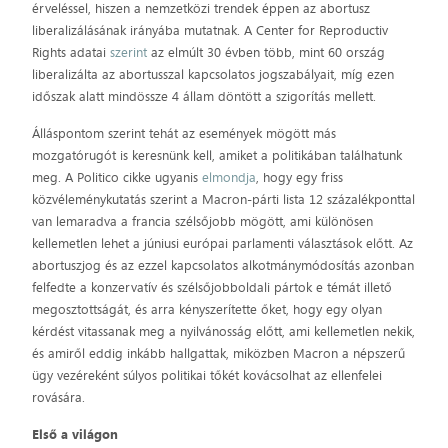
érveléssel, hiszen a nemzetközi trendek éppen az abortusz
liberalizálásának irányába mutatnak. A Center for Reproductiv
Rights adatai
szerint
az elmúlt 30 évben több, mint 60 ország
liberalizálta az abortusszal kapcsolatos jogszabályait, míg ezen
időszak alatt mindössze 4 állam döntött a szigorítás mellett.
Álláspontom szerint tehát az események mögött más
mozgatórugót is keresnünk kell, amiket a politikában találhatunk
meg. A Politico cikke ugyanis
elmondja
, hogy egy friss
közvéleménykutatás szerint a Macron-párti lista 12 százalékponttal
van lemaradva a francia szélsőjobb mögött, ami különösen
kellemetlen lehet a júniusi európai parlamenti választások előtt. Az
abortuszjog és az ezzel kapcsolatos alkotmánymódosítás azonban
felfedte a konzervatív és szélsőjobboldali pártok e témát illető
megosztottságát, és arra kényszerítette őket, hogy egy olyan
kérdést vitassanak meg a nyilvánosság előtt, ami kellemetlen nekik,
és amiről eddig inkább hallgattak, miközben Macron a népszerű
ügy vezéreként súlyos politikai tőkét kovácsolhat az ellenfelei
rovására.
Első a világon