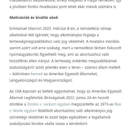
intézkedésről beszélhetünk, amely világelső a maga nemében, így
a jövőben fontos hivatkozási pont lehet akár mások számára is.
Motivációk és kiváltó okok
Emmanuel Macron 2023. március 8-án, a nemzetközi nőnap
alkalmával tett ígéretet, hogy alkotmányba foglalja a
terhességmegszakításhoz való jog védelmét. A hivatalos indoklás
szerint azért volt erre szükség, mert a nemzetközi térben fokozott
nyomásgyakorlás figyelhető meg, ami az abortuszhoz való
hozzáférés ellen irányul. A terhesség önkéntes megszakításának
szabadságáról szóló jelentés ezen a téren – számos állam mellett
– különösen
kiemeli
az Amerikai Egyesült Államokat,
Lengyelországot és Magyarországot.
Az USA kapcsán az keltett aggodalmat, hogy az Amerikai Egyesült
Államok Legfelsőbb Bíróságának 2022. június 24-én hozott
döntése a
Dobbs v. Jackson ügyben
megszüntette az 1973-as
Roe
v. Wade ügyben
felállított abortuszhoz való alkotmányos jog
szövetségi védelmét és ezzel teljes egészében a tagállamok
szabályozási körébe utalta vissza a kérdéskört.