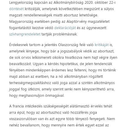
Lengyelország kapcsán az Alkotmánybíróság 2020. október 22-i
döntését
kritizálják, amelynek következtében megszűnt a súlyos
magzati rendellenességek miatti abortusz lehetősége.
Magyarország esetében pedig az Alaptörvény magzatéletet
fogantatástól kezdve védő
deklarációját
és az úgynevezett
szívhangrendeletet
tartják problémásnak.
Érdekesnek tartom a jelentés Olaszország felé való
kritikáját
is,
amelynek lényege, hogy bár a jogszabályok védik az abortuszt,
de sok orvos lelkiismereti okokra hivatkozva nem hajt végre ilyen
beavatkozást. Ugyan a kérdés hipotetikus, de jelen tendenciák
fényében mindenképpen érdemes lesz feltenni, hogy mi történik
majd abban az esetben, ha a nő alkotmányban rögzített
terhességmegszakításhoz való joga azzal a szintén alkotmányos
joggal fog ütközni, amely szerint senki nem kényszeríthető arra,
hogy meghasonuljon önmagával.
A francia intézkedés szükségességét alátámasztó érvelés tehát
arra épül, hogy az abortuszhoz való hozzáférés joga
visszaszorulóban van és azt egyre több tényező fenyegeti. Nem
nehéz bevallanom, hogy mennyire nem értek egyet ezzel az