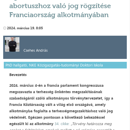
abortuszhoz való jog rögzítése
Franciaország alkotmányában
2024. március 19. 8:05
Csehes András
PhD hallgató, NKE Közigazgatás-tudományi Doktori Iskola
Bevezetés
2024. március 4-én a francia parlament kongresszusa
megszavazta a terhesség önkéntes megszakításának
szabadságáról szóló alkotmányos törvénytervezetet, így a
Francia Köztársaság vált a világ első országává, amely
alkotmányba foglalta a terhességmegszakításhoz való jog
védelmét. Egészen pontosan a következő bekezdéssel
egészült ki az alkotmány
34. cikke:
„Törvény határozza meg