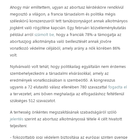
Ahogy már említettem, ugyan az abortusz kérdésköre rendkívül
megosztó a világon, a francia társadalom és politika mégis
széleskörű konszenzusról tett tanúbizonyságot annak alkotmányos
jogként való rögzítése kapcsán. Egy februári közvéleménykutatás
például arról
számolt be,
hogy a franciák 78%-a támogatja az
abortuszjog alkotmányba való beillesztését annak jövőre
vonatkozó védelme céljából, amely arány a nők körében 86%
volt.
Nyilvánvaló volt tehát, hogy politikailag egyáltalán nem érdemes
szembehelyezkedni a társadalmi elvárásokkal, amely az
eredmények vonatkozásában is szembeötlő. A kongresszus
ugyanis a 72 elutasító válasz ellenében 780 szavazattal
fogadta el
a tervezetet, ami bőven meghaladja az elfogadáshoz feltétlenül
szükséges 512 szavazatot.
A terhesség önkéntes megszakításának szabadságáról szóló
jelentés
szerint az abortusz alkotmányossá tétele 4 célt hivatott
teljesíteni:
- fokozottabb jogi védelem biztosítása az európai szinten gyenge