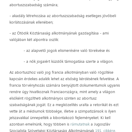
abortuszszabadság számára;
- akadály létrehozása az abortuszszabadság esetleges jövőbeli
korlátozásának ellenében;
- az Ötödik Köztársaság alkotmányának gazdagítása - ami
valójában két alpontra oszlik:
- az alapvető jogok elismerésére való törekvése és
- a nők jogaiért küzdők támogatása szerte a világon.
Az abortuszhoz való jog francia alkotmányban való rögzítése
kapcsán érdekes adalék lehet az elsőség kérdésének felvetése. A
francia törvényhozás számára benyújtott dokumentumok ugyanis
rendre úgy hivatkoznak Franciaországra, mint amely a világon
elsőként rögzítheti alkotmányos szinten az abortusz
szabadságának jogát. Ez a megközelítés uralta a retorikát és ezt
vette át a médiumok többsége, illetve a szimpatizánsok is ilyen
jelszavakkal ünnepelték a kibontakozó fejleményeket. Ki kell
azonban emelnünk, hogy többen is
rámutatnak
a Jugoszláv
Szocialista Szövetségi Köztársaság Alkotmányának
191. cikkére
,