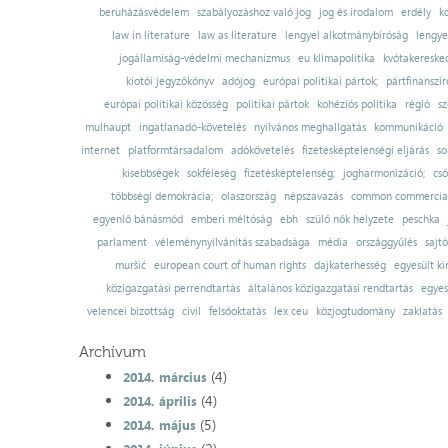
beruházásvédelem
szabályozáshoz való jog
jog és irodalom
erdély
k
law in literature
law as literature
lengyel alkotmánybíróság
lengye
jogállamiság-védelmi mechanizmus
eu klímapolitika
kvótakereske
kiotói jegyzőkönyv
adójog
európai politikai pártok;
pártfinanszír
európai politikai közösség
politikai pártok
kohéziós politika
régió
sz
mulhaupt
ingatlanadó-követelés
nyilvános meghallgatás
kommunikáció
internet
platformtársadalom
adókövetelés
fizetésképtelenségi eljárás
so
kisebbségek
sokféleség
fizetésképtelenség;
jogharmonizáció;
cső
többségi demokrácia;
olaszország
népszavazás
common commercial
egyenlő bánásmód
emberi méltóság
ebh
szülő nők helyzete
peschka
parlament
véleménynyilvánítás szabadsága
média
országgyűlés
sajt
muršić
european court of human rights
dajkaterhesség
egyesült ki
közigazgatási perrendtartás
általános közigazgatási rendtartás
egyes
velencei bizottság
civil
felsőoktatás
lex ceu
közjogtudomány
zaklatás
Archívum
(4)
2014. március
(4)
2014. április
(5)
2014. május