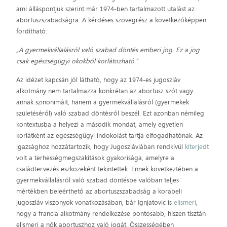
ami álláspontjuk szerint már 1974-ben tartalmazott utalást az
abortuszszabadságra. A kérdéses szövegrész a következőképpen
fordítható:
„A gyermekvállalásról való szabad döntés emberi jog. Ez a jog
csak egészségügyi okokból korlátozható.”
Az idézet kapcsán jól látható, hogy az 1974-es jugoszláv
alkotmány nem tartalmazza konkrétan az abortusz szót vagy
annak szinonimáit, hanem a gyermekvállalásról (gyermekek
születéséről) való szabad döntésről beszél. Ezt azonban némileg
kontextusba a helyezi a második mondat, amely egyetlen
korlátként az egészségügyi indokolást tartja elfogadhatónak. Az
igazsághoz hozzátartozik, hogy Jugoszláviában rendkívül
kiterjedt
volt a terhességmegszakítások gyakorisága, amelyre a
családtervezés eszközeként tekintettek. Ennek következtében a
gyermekvállalásról való szabad döntésbe valóban teljes
mértékben beleérthető az abortuszszabadság a korabeli
jugoszláv viszonyok vonatkozásában, bár Ignjatovic is
elismeri
,
hogy a francia alkotmány rendelkezése pontosabb, hiszen tisztán
elismeri a nők abortuszhoz való jogát. Összességében