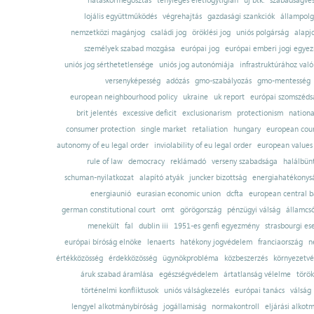
hatáskörmegosztás
tényleges életfogytiglan
új btk.
szabadságves
lojális együttműködés
végrehajtás
gazdasági szankciók
állampolg
nemzetközi magánjog
családi jog
öröklési jog
uniós polgárság
alapj
személyek szabad mozgása
európai jog
európai emberi jogi egye
uniós jog sérthetetlensége
uniós jog autonómiája
infrastruktúrához val
versenyképesség
adózás
gmo-szabályozás
gmo-mentesség
european neighbourhood policy
ukraine
uk report
európai szomszédsá
brit jelentés
excessive deficit
exclusionarism
protectionism
nationa
consumer protection
single market
retaliation
hungary
european court
autonomy of eu legal order
inviolability of eu legal order
european values
rule of law
democracy
reklámadó
verseny szabadsága
halálbün
schuman-nyilatkozat
alapító atyák
juncker bizottság
energiahatékonysá
energiaunió
eurasian economic union
dcfta
european central 
german constitutional court
omt
görögország
pénzügyi válság
államcs
menekült
fal
dublin iii
1951-es genfi egyezmény
strasbourgi es
európai bíróság elnöke
lenaerts
hatékony jogvédelem
franciaország
n
értékközösség
érdekközösség
ügynökprobléma
közbeszerzés
környezetvé
áruk szabad áramlása
egészségvédelem
ártatlanság vélelme
török
történelmi konfliktusok
uniós válságkezelés
európai tanács
válság
lengyel alkotmánybíróság
jogállamiság
normakontroll
eljárási alkot