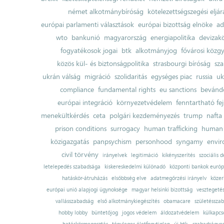
német alkotmánybíróság
kötelezettségszegési eljár
európai parlamenti választások
európai bizottság elnöke
ad
wto
bankunió
magyarország
energiapolitika
devizak
fogyatékosok jogai
btk
alkotmányjog
fővárosi közgy
közös kül- és biztonságpolitika
strasbourgi bíróság
sza
ukrán válság
migráció
szolidaritás
egységes piac
russia
uk
compliance
fundamental rights
eu sanctions
bevándo
európai integráció
környezetvédelem
fenntartható fe
menekültkérdés
ceta
polgári kezdeményezés
trump
nafta
prison conditions
surrogacy
human trafficking
human 
közigazgatás
panpsychism
personhood
syngamy
envi
civil törvény
irányelvek
legitimáció
kikényszerítés
szociális d
letelepedés szabadsága
kiskereskedelmi különadó
központi bankok európ
hatáskör-átruházás
elsőbbség elve
adatmegőrzési irányelv
közer
európai unió alapjogi ügynoksége
magyar helsinki bizottság
vesztegeté
vallásszabadság
első alkotmánykiegészítés
obamacare
születésszab
hobby lobby
büntetőjog
jogos védelem
áldozatvédelem
külkapcs