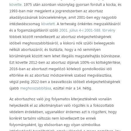
követte
. 1975 után azonban viszonylag gyorsan fordult a kocka, és
1993-ban már megjelent a jogrendszerben az abortusz
akadályozásának bűncselekménye, amit 2001-ben egy nagyobb
intézkedéscsomag
követett
. A terhesség önkéntes megszakításáról
és a fogamzásgátlásról szóló
2001. július 4-i 2001-588. törvény
többek között rendelkezett az abortusz elvégezhetőségének
időbeli meghosszabbításáról, a kiskorú nők szülői beleegyezés
nélküli abortuszáról, és tisztázta, hogy a nő semmilyen
körülmények között nem lehet illegális magzatelhajtás bűnrészese.
Ezt követte 2012-ben az abortusz díjának 100%-os költségtérítése,
2016-ban az abortuszt megelőző kötelező gondolkodási idő
eltörlése és az abortusz módszerének szabad megválasztása,
végül pedig 2022-ben a beavatkozás időbeli elvégezhetőségének
újabb
meghosszabbítása
, ezúttal már a 14. hétig.
Az abortuszhoz való jog folyamatos kiterjesztésének vonalán
helyezkedik el az alkotmányban való rögzítés is a fokozottabb
védelem érdekében, ugyanakkor érdemes azt is rögzíteni, hogy
konkrét tartalmi változás nem következett be ennek
folyományaként, így elsősorban egy olyan szimbolikus