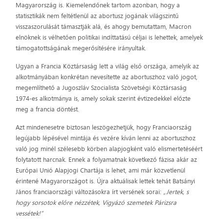
Magyarország is. Kiemelendőnek tartom azonban, hogy a
statisztikák nem feltétlenül az abortusz jogának világszintű
visszaszorulását támasztják alá, és ahogy bemutattam, Macron
elnöknek is vélhetően politikai indíttatású céljai is lehettek, amelyek
támogatottságának megerősítésére irányultak.
Ugyan a Francia Köztársaság lett a világ első országa, amelyik az
alkotmányában konkrétan nevesítette az abortuszhoz való jogot,
megemlíthető a Jugoszláv Szocialista Szövetségi Köztársaság
1974-es alkotmánya is, amely sokak szerint évtizedekkel előzte
meg a francia döntést.
Azt mindenesetre biztosan leszögezhetjük, hogy Franciaország
legújabb lépésével mintája és vezére kíván lenni az abortuszhoz
való jog minél szélesebb körben alapjogként való elismertetéséért
folytatott harcnak. Ennek a folyamatnak következő fázisa akár az
Európai Unió Alapjogi Chartája is lehet, ami már közvetlenül
érintené Magyarországot is. Újra aktuálisak lettek tehát Batsányi
János franciaországi változásokra írt versének sorai:
„Jertek, s
hogy sorsotok előre nézzétek, Vigyázó szemetek Párizsra
vessétek!”