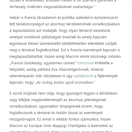
azokat a feltételeket, amelyek mellett a nő számára garantált a
terhesség önkéntes megszakításának szabadsága.”
Habár a francia társadalom és politika széleskörű konszenzusról
tett tanúbizonyságot az abortusz kérdéskörének vonatkozásában,
a tapasztalatok azt mutatják, hogy olyan témáról beszélünk,
amelyet rendkívüli szélsőségek öveznek és amely kapcsán
egymással élesen szembenálló kibékíthetetlen ellentétek osztják
meg a témával foglalkozókat. Ezt a francia események kapcsán is
megtapasztalhattuk, hiszen amíg Macron elnök közösségi oldalán
„Francia büszkeség, egyetemes üzenet.”
címszóval
értékelte a
helyzetet, addig például Eva Vlaardingerbroek, holland
véleményvezér már előzetesen is úgy
nyilatkozott
a fejlemények
kapcsán, hogy
„Az ördög biztos ugrál örömében.”
E sorok írójának nem célja, hogy igazságot tegyen a kérdésben
vagy kifejtse magánvéleményét az abortusz jelenségének
vonatkozásában, ugyanakkor lényegesnek érzem, hogy
foglalkozzunk a témával és tisztán lássuk az események
mozgatórugóit. Ez annál is inkább fontos számunkra, hiszen
Macron az Európai Unió Alapjogi Chartájába is beemelné az