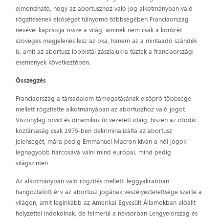
elmondható, hogy az abortuszhoz való jog alkotmányban való
rögzítésének elsőségét túlnyomó többségében Franciaország
nevével kapcsolja össze a világ, aminek nem csak a konkrét
szöveges megjelenés lesz az oka, hanem az a mintaadó szándék
is, amit az abortusz lobbistái zászlajukra tűztek a franciaországi
események következtében.
Összegzés
Franciaország a társadalom támogatásának elsöprő többsége
mellett rögzítette alkotmányában az abortuszhoz való jogot.
Viszonylag rövid és dinamikus út vezetett idáig, hiszen az ötödik
köztársaság csak 1975-ben dekriminalizálta az abortusz
jelenségét, mára pedig Emmanuel Macron kíván a női jogok
legnagyobb harcosává válni mind európai, mind pedig
világszinten.
Az alkotmányban való rögzítés melletti leggyakrabban
hangoztatott érv az abortusz jogának veszélyeztetettsége szerte a
világon, amit leginkább az Amerikai Egyesült Államokban előállt
helyzettel indokolnak, de felmerül a névsorban Lengyelország és