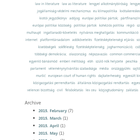
law in literature
law as literature
lengyel alkotmánybíróság
lengye
jogállamiság-védelmi mechanizmus
eu klímapolitika
kvótakereske
kiotói jegyzőkönyv
adójog
európai politikai pártok;
pártfinanszír
európai politikai közösség
politikai pártok
kohéziós politika
régió
sz
mulhaupt
ingatlanadó-követelés
nyilvános meghallgatás
kommunikáció
internet
platformtársadalom
adókövetelés
fizetésképtelenségi eljárás
so
kisebbségek
sokféleség
fizetésképtelenség;
jogharmonizáció;
cső
többségi demokrácia;
olaszország
népszavazás
common commercial
egyenlő bánásmód
emberi méltóság
ebh
szülő nők helyzete
peschka
parlament
véleménynyilvánítás szabadsága
média
országgyűlés
sajt
muršić
european court of human rights
dajkaterhesség
egyesült ki
közigazgatási perrendtartás
általános közigazgatási rendtartás
egyes
velencei bizottság
civil
felsőoktatás
lex ceu
közjogtudomány
zaklatás
Archive
(7)
2015. February
(1)
2015. March
(1)
2015. April
(1)
2015. May