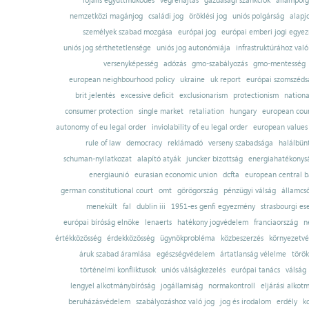
lojális együttműködés
végrehajtás
gazdasági szankciók
állampolg
nemzetközi magánjog
családi jog
öröklési jog
uniós polgárság
alapj
személyek szabad mozgása
európai jog
európai emberi jogi egye
uniós jog sérthetetlensége
uniós jog autonómiája
infrastruktúrához val
versenyképesség
adózás
gmo-szabályozás
gmo-mentesség
european neighbourhood policy
ukraine
uk report
európai szomszédsá
brit jelentés
excessive deficit
exclusionarism
protectionism
nationa
consumer protection
single market
retaliation
hungary
european court
autonomy of eu legal order
inviolability of eu legal order
european values
rule of law
democracy
reklámadó
verseny szabadsága
halálbün
schuman-nyilatkozat
alapító atyák
juncker bizottság
energiahatékonysá
energiaunió
eurasian economic union
dcfta
european central 
german constitutional court
omt
görögország
pénzügyi válság
államcs
menekült
fal
dublin iii
1951-es genfi egyezmény
strasbourgi es
európai bíróság elnöke
lenaerts
hatékony jogvédelem
franciaország
n
értékközösség
érdekközösség
ügynökprobléma
közbeszerzés
környezetvé
áruk szabad áramlása
egészségvédelem
ártatlanság vélelme
török
történelmi konfliktusok
uniós válságkezelés
európai tanács
válság
lengyel alkotmánybíróság
jogállamiság
normakontroll
eljárási alkot
beruházásvédelem
szabályozáshoz való jog
jog és irodalom
erdély
k