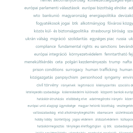
európai parlamenti választások
európai bizottság elnöke
ad
wto
bankunió
magyarország
energiapolitika
devizak
fogyatékosok jogai
btk
alkotmányjog
fővárosi közgy
közös kül- és biztonságpolitika
strasbourgi bíróság
sza
ukrán válság
migráció
szolidaritás
egységes piac
russia
uk
compliance
fundamental rights
eu sanctions
bevándo
európai integráció
környezetvédelem
fenntartható fe
menekültkérdés
ceta
polgári kezdeményezés
trump
nafta
prison conditions
surrogacy
human trafficking
human 
közigazgatás
panpsychism
personhood
syngamy
envi
civil törvény
irányelvek
legitimáció
kikényszerítés
szociális d
letelepedés szabadsága
kiskereskedelmi különadó
központi bankok európ
hatáskör-átruházás
elsőbbség elve
adatmegőrzési irányelv
közer
európai unió alapjogi ügynoksége
magyar helsinki bizottság
vesztegeté
vallásszabadság
első alkotmánykiegészítés
obamacare
születésszab
hobby lobby
büntetőjog
jogos védelem
áldozatvédelem
külkapcs
hatáskörmegosztás
tényleges életfogytiglan
új btk.
szabadságves