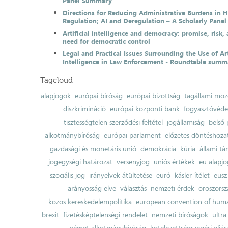
Panel Summary
Directions for Reducing Administrative Burdens in 
Regulation; AI and Deregulation – A Scholarly Pan
Artificial intelligence and democracy: promise, risk,
need for democratic control
Legal and Practical Issues Surrounding the Use of Art
Intelligence in Law Enforcement - Roundtable summ
Tagcloud
alapjogok
európai bíróság
európai bizottság
tagállami moz
diszkrimináció
európai központi bank
fogyasztóvéd
tisztességtelen szerződési feltétel
jogállamiság
belső 
alkotmánybíróság
európai parlament
előzetes döntéshozata
gazdasági és monetáris unió
demokrácia
kúria
állami t
jogegységi határozat
versenyjog
uniós értékek
eu alapjo
szociális jog
irányelvek átültetése
euró
kásler-ítélet
eusz
arányosság elve
választás
nemzeti érdek
oroszorsz
közös kereskedelempolitika
european convention of huma
brexit
fizetésképtelenségi rendelet
nemzeti bíróságok
ultra
német alkotmánybíróság
kötelezettségszegési eljár