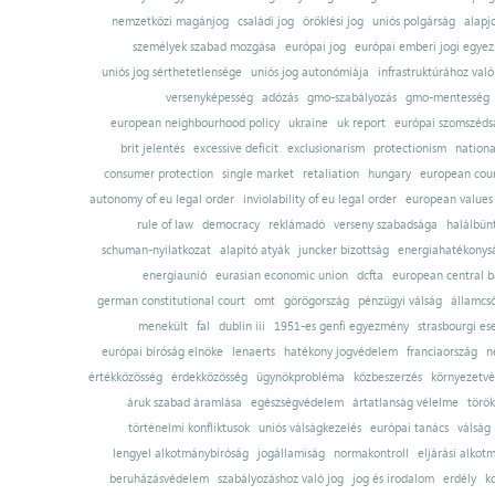
nemzetközi magánjog
családi jog
öröklési jog
uniós polgárság
alapj
személyek szabad mozgása
európai jog
európai emberi jogi egye
uniós jog sérthetetlensége
uniós jog autonómiája
infrastruktúrához val
versenyképesség
adózás
gmo-szabályozás
gmo-mentesség
european neighbourhood policy
ukraine
uk report
európai szomszédsá
brit jelentés
excessive deficit
exclusionarism
protectionism
nationa
consumer protection
single market
retaliation
hungary
european court
autonomy of eu legal order
inviolability of eu legal order
european values
rule of law
democracy
reklámadó
verseny szabadsága
halálbün
schuman-nyilatkozat
alapító atyák
juncker bizottság
energiahatékonysá
energiaunió
eurasian economic union
dcfta
european central 
german constitutional court
omt
görögország
pénzügyi válság
államcs
menekült
fal
dublin iii
1951-es genfi egyezmény
strasbourgi es
európai bíróság elnöke
lenaerts
hatékony jogvédelem
franciaország
n
értékközösség
érdekközösség
ügynökprobléma
közbeszerzés
környezetvé
áruk szabad áramlása
egészségvédelem
ártatlanság vélelme
török
történelmi konfliktusok
uniós válságkezelés
európai tanács
válság
lengyel alkotmánybíróság
jogállamiság
normakontroll
eljárási alkot
beruházásvédelem
szabályozáshoz való jog
jog és irodalom
erdély
k