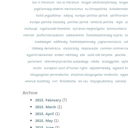
law in literature
law as literature
lengyel alkotmánybíróság
lengye
jogállamiság-védelmi mechanizmus
eu klímapolitika
kvótakereske
kiotói jegyzőkönyv
adójog
európai politikai pártok;
pártfinanszír
európai politikai közösség
politikai pártok
kohéziós politika
régió
sz
mulhaupt
ingatlanadó-követelés
nyilvános meghallgatás
kommunikáció
internet
platformtársadalom
adókövetelés
fizetésképtelenségi eljárás
so
kisebbségek
sokféleség
fizetésképtelenség;
jogharmonizáció;
cső
többségi demokrácia;
olaszország
népszavazás
common commercial
egyenlő bánásmód
emberi méltóság
ebh
szülő nők helyzete
peschka
parlament
véleménynyilvánítás szabadsága
média
országgyűlés
sajt
muršić
european court of human rights
dajkaterhesség
egyesült ki
közigazgatási perrendtartás
általános közigazgatási rendtartás
egyes
velencei bizottság
civil
felsőoktatás
lex ceu
közjogtudomány
zaklatás
Archive
(7)
2015. February
(1)
2015. March
(1)
2015. April
(1)
2015. May
(3)
2015. June