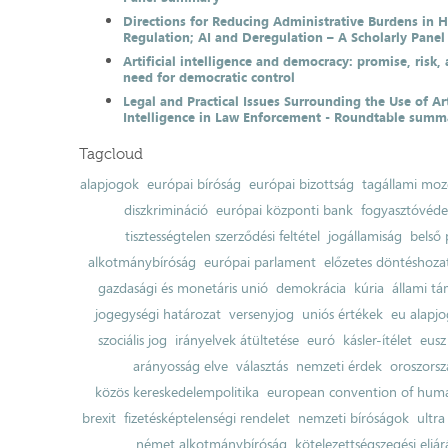
Directions for Reducing Administrative Burdens in 
Regulation; AI and Deregulation – A Scholarly Pan
Artificial intelligence and democracy: promise, risk,
need for democratic control
Legal and Practical Issues Surrounding the Use of Art
Intelligence in Law Enforcement - Roundtable summ
Tagcloud
alapjogok
európai bíróság
európai bizottság
tagállami moz
diszkrimináció
európai központi bank
fogyasztóvéd
tisztességtelen szerződési feltétel
jogállamiság
belső 
alkotmánybíróság
európai parlament
előzetes döntéshozata
gazdasági és monetáris unió
demokrácia
kúria
állami t
jogegységi határozat
versenyjog
uniós értékek
eu alapjo
szociális jog
irányelvek átültetése
euró
kásler-ítélet
eusz
arányosság elve
választás
nemzeti érdek
oroszorsz
közös kereskedelempolitika
european convention of huma
brexit
fizetésképtelenségi rendelet
nemzeti bíróságok
ultra
német alkotmánybíróság
kötelezettségszegési eljár