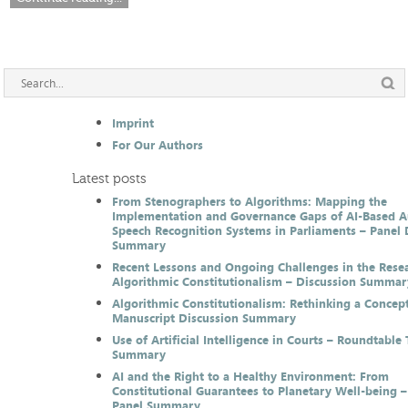
Imprint
For Our Authors
Latest posts
From Stenographers to Algorithms: Mapping the
Implementation and Governance Gaps of AI-Based 
Speech Recognition Systems in Parliaments – Panel 
Summary
Recent Lessons and Ongoing Challenges in the Resea
Algorithmic Constitutionalism – Discussion Summar
Algorithmic Constitutionalism: Rethinking a Concep
Manuscript Discussion Summary
Use of Artificial Intelligence in Courts – Roundtable 
Summary
AI and the Right to a Healthy Environment: From
Constitutional Guarantees to Planetary Well-being –
Panel Summary