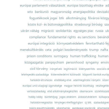
európai parlamenti választások
európai bizottság elnöke
ad
wto
bankunió
magyarország
energiapolitika
devizak
fogyatékosok jogai
btk
alkotmányjog
fővárosi közgy
közös kül- és biztonságpolitika
strasbourgi bíróság
sza
ukrán válság
migráció
szolidaritás
egységes piac
russia
uk
compliance
fundamental rights
eu sanctions
bevándo
európai integráció
környezetvédelem
fenntartható fe
menekültkérdés
ceta
polgári kezdeményezés
trump
nafta
prison conditions
surrogacy
human trafficking
human 
közigazgatás
panpsychism
personhood
syngamy
envi
civil törvény
irányelvek
legitimáció
kikényszerítés
szociális d
letelepedés szabadsága
kiskereskedelmi különadó
központi bankok európ
hatáskör-átruházás
elsőbbség elve
adatmegőrzési irányelv
közer
európai unió alapjogi ügynoksége
magyar helsinki bizottság
vesztegeté
vallásszabadság
első alkotmánykiegészítés
obamacare
születésszab
hobby lobby
büntetőjog
jogos védelem
áldozatvédelem
külkapcs
hatáskörmegosztás
tényleges életfogytiglan
új btk.
szabadságves
lojális együttműködés
végrehajtás
gazdasági szankciók
állampolg