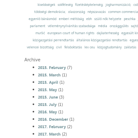
kisebbségek
sokféleség
fizetésképtelenség;
jogharmonizáció;
cső
többségi demokrácia;
olaszország
népszavazás
common commercial
egyenlő bánásmód
emberi méltóság
ebh
szülő nők helyzete
peschka
parlament
véleménynyilvánítás szabadsága
média
országgyűlés
sajt
muršić
european court of human rights
dajkaterhesség
egyesült ki
közigazgatási perrendtartás
általános közigazgatási rendtartás
egyes
velencei bizottság
civil
felsőoktatás
lex ceu
közjogtudomány
zaklatás
Archive
(7)
2015. February
(1)
2015. March
(1)
2015. April
(1)
2015. May
(3)
2015. June
(1)
2015. July
(1)
2016. May
(1)
2016. December
(2)
2017. February
(2)
2017. March