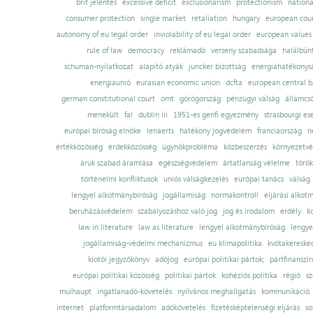
brit jelentés
excessive deficit
exclusionarism
protectionism
nationa
consumer protection
single market
retaliation
hungary
european court
autonomy of eu legal order
inviolability of eu legal order
european values
rule of law
democracy
reklámadó
verseny szabadsága
halálbün
schuman-nyilatkozat
alapító atyák
juncker bizottság
energiahatékonysá
energiaunió
eurasian economic union
dcfta
european central 
german constitutional court
omt
görögország
pénzügyi válság
államcs
menekült
fal
dublin iii
1951-es genfi egyezmény
strasbourgi es
európai bíróság elnöke
lenaerts
hatékony jogvédelem
franciaország
n
értékközösség
érdekközösség
ügynökprobléma
közbeszerzés
környezetvé
áruk szabad áramlása
egészségvédelem
ártatlanság vélelme
török
történelmi konfliktusok
uniós válságkezelés
európai tanács
válság
lengyel alkotmánybíróság
jogállamiság
normakontroll
eljárási alkot
beruházásvédelem
szabályozáshoz való jog
jog és irodalom
erdély
k
law in literature
law as literature
lengyel alkotmánybíróság
lengye
jogállamiság-védelmi mechanizmus
eu klímapolitika
kvótakereske
kiotói jegyzőkönyv
adójog
európai politikai pártok;
pártfinanszír
európai politikai közösség
politikai pártok
kohéziós politika
régió
sz
mulhaupt
ingatlanadó-követelés
nyilvános meghallgatás
kommunikáció
internet
platformtársadalom
adókövetelés
fizetésképtelenségi eljárás
so