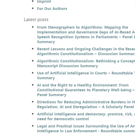
Imprint
For Our Authors
Latest posts
From Stenographers to Algorithms: Mapping the
Implementation and Governance Gaps of AI-Based 
Speech Recognition Systems in Parliaments – Panel 
Summary
Recent Lessons and Ongoing Challenges in the Resea
Algorithmic Constitutionalism – Discussion Summar
Algorithmic Constitutionalism: Rethinking a Concep
Manuscript Discussion Summary
Use of Artificial Intelligence in Courts – Roundtable 
Summary
AI and the Right to a Healthy Environment: From
Constitutional Guarantees to Planetary Well-being –
Panel Summary
Directions for Reducing Administrative Burdens in 
Regulation; AI and Deregulation – A Scholarly Pan
Artificial intelligence and democracy: promise, risk,
need for democratic control
Legal and Practical Issues Surrounding the Use of Art
Intelligence in Law Enforcement - Roundtable summ