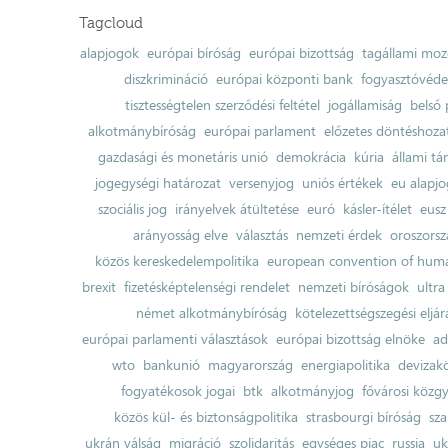
Tagcloud
alapjogok
európai bíróság
európai bizottság
tagállami moz
diszkrimináció
európai központi bank
fogyasztóvéd
tisztességtelen szerződési feltétel
jogállamiság
belső 
alkotmánybíróság
európai parlament
előzetes döntéshozata
gazdasági és monetáris unió
demokrácia
kúria
állami t
jogegységi határozat
versenyjog
uniós értékek
eu alapjo
szociális jog
irányelvek átültetése
euró
kásler-ítélet
eusz
arányosság elve
választás
nemzeti érdek
oroszorsz
közös kereskedelempolitika
european convention of huma
brexit
fizetésképtelenségi rendelet
nemzeti bíróságok
ultra
német alkotmánybíróság
kötelezettségszegési eljár
európai parlamenti választások
európai bizottság elnöke
ad
wto
bankunió
magyarország
energiapolitika
devizak
fogyatékosok jogai
btk
alkotmányjog
fővárosi közgy
közös kül- és biztonságpolitika
strasbourgi bíróság
sza
ukrán válság
migráció
szolidaritás
egységes piac
russia
uk