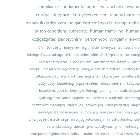
compliance
fundamental rights
eu sanctions
bevándo
európai integráció
környezetvédelem
fenntartható fe
menekültkérdés
ceta
polgári kezdeményezés
trump
nafta
prison conditions
surrogacy
human trafficking
human 
közigazgatás
panpsychism
personhood
syngamy
envi
civil törvény
irányelvek
legitimáció
kikényszerítés
szociális d
letelepedés szabadsága
kiskereskedelmi különadó
központi bankok európ
hatáskör-átruházás
elsőbbség elve
adatmegőrzési irányelv
közer
európai unió alapjogi ügynoksége
magyar helsinki bizottság
vesztegeté
vallásszabadság
első alkotmánykiegészítés
obamacare
születésszab
hobby lobby
büntetőjog
jogos védelem
áldozatvédelem
külkapcs
hatáskörmegosztás
tényleges életfogytiglan
új btk.
szabadságves
lojális együttműködés
végrehajtás
gazdasági szankciók
állampolg
nemzetközi magánjog
családi jog
öröklési jog
uniós polgárság
alapj
személyek szabad mozgása
európai jog
európai emberi jogi egye
uniós jog sérthetetlensége
uniós jog autonómiája
infrastruktúrához val
versenyképesség
adózás
gmo-szabályozás
gmo-mentesség
european neighbourhood policy
ukraine
uk report
európai szomszédsá