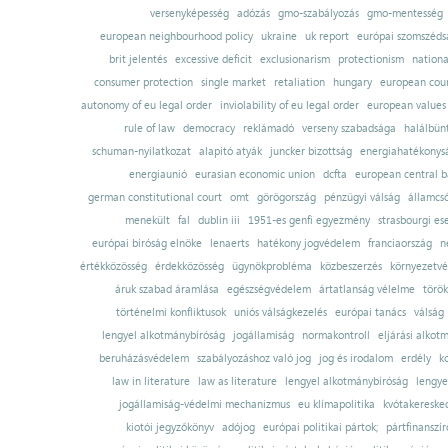
versenyképesség
adózás
gmo-szabályozás
gmo-mentesség
european neighbourhood policy
ukraine
uk report
európai szomszédsá
brit jelentés
excessive deficit
exclusionarism
protectionism
nationa
consumer protection
single market
retaliation
hungary
european court
autonomy of eu legal order
inviolability of eu legal order
european values
rule of law
democracy
reklámadó
verseny szabadsága
halálbün
schuman-nyilatkozat
alapító atyák
juncker bizottság
energiahatékonysá
energiaunió
eurasian economic union
dcfta
european central 
german constitutional court
omt
görögország
pénzügyi válság
államcs
menekült
fal
dublin iii
1951-es genfi egyezmény
strasbourgi es
európai bíróság elnöke
lenaerts
hatékony jogvédelem
franciaország
n
értékközösség
érdekközösség
ügynökprobléma
közbeszerzés
környezetvé
áruk szabad áramlása
egészségvédelem
ártatlanság vélelme
török
történelmi konfliktusok
uniós válságkezelés
európai tanács
válság
lengyel alkotmánybíróság
jogállamiság
normakontroll
eljárási alkot
beruházásvédelem
szabályozáshoz való jog
jog és irodalom
erdély
k
law in literature
law as literature
lengyel alkotmánybíróság
lengye
jogállamiság-védelmi mechanizmus
eu klímapolitika
kvótakereske
kiotói jegyzőkönyv
adójog
európai politikai pártok;
pártfinanszír