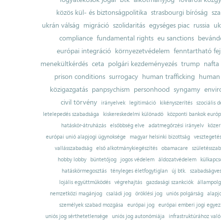
közös kül- és biztonságpolitika
strasbourgi bíróság
sza
ukrán válság
migráció
szolidaritás
egységes piac
russia
uk
compliance
fundamental rights
eu sanctions
bevándo
európai integráció
környezetvédelem
fenntartható fe
menekültkérdés
ceta
polgári kezdeményezés
trump
nafta
prison conditions
surrogacy
human trafficking
human 
közigazgatás
panpsychism
personhood
syngamy
envi
civil törvény
irányelvek
legitimáció
kikényszerítés
szociális d
letelepedés szabadsága
kiskereskedelmi különadó
központi bankok európ
hatáskör-átruházás
elsőbbség elve
adatmegőrzési irányelv
közer
európai unió alapjogi ügynoksége
magyar helsinki bizottság
vesztegeté
vallásszabadság
első alkotmánykiegészítés
obamacare
születésszab
hobby lobby
büntetőjog
jogos védelem
áldozatvédelem
külkapcs
hatáskörmegosztás
tényleges életfogytiglan
új btk.
szabadságves
lojális együttműködés
végrehajtás
gazdasági szankciók
állampolg
nemzetközi magánjog
családi jog
öröklési jog
uniós polgárság
alapj
személyek szabad mozgása
európai jog
európai emberi jogi egye
uniós jog sérthetetlensége
uniós jog autonómiája
infrastruktúrához val