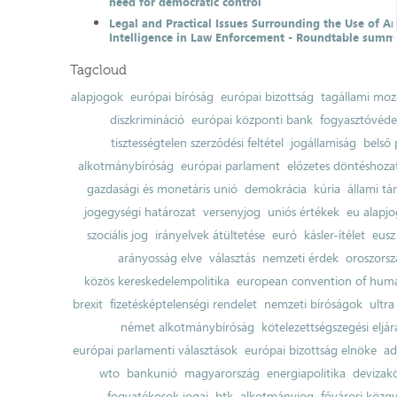
need for democratic control
Legal and Practical Issues Surrounding the Use of Art
Intelligence in Law Enforcement - Roundtable summ
Tagcloud
alapjogok
európai bíróság
európai bizottság
tagállami moz
diszkrimináció
európai központi bank
fogyasztóvéd
tisztességtelen szerződési feltétel
jogállamiság
belső 
alkotmánybíróság
európai parlament
előzetes döntéshozata
gazdasági és monetáris unió
demokrácia
kúria
állami t
jogegységi határozat
versenyjog
uniós értékek
eu alapjo
szociális jog
irányelvek átültetése
euró
kásler-ítélet
eusz
arányosság elve
választás
nemzeti érdek
oroszorsz
közös kereskedelempolitika
european convention of huma
brexit
fizetésképtelenségi rendelet
nemzeti bíróságok
ultra
német alkotmánybíróság
kötelezettségszegési eljár
európai parlamenti választások
európai bizottság elnöke
ad
wto
bankunió
magyarország
energiapolitika
devizak
fogyatékosok jogai
btk
alkotmányjog
fővárosi közgy