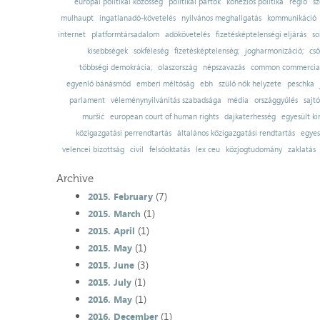
európai politikai közösség
politikai pártok
kohéziós politika
régió
sz
mulhaupt
ingatlanadó-követelés
nyilvános meghallgatás
kommunikáció
internet
platformtársadalom
adókövetelés
fizetésképtelenségi eljárás
so
kisebbségek
sokféleség
fizetésképtelenség;
jogharmonizáció;
cső
többségi demokrácia;
olaszország
népszavazás
common commercial
egyenlő bánásmód
emberi méltóság
ebh
szülő nők helyzete
peschka
parlament
véleménynyilvánítás szabadsága
média
országgyűlés
sajt
muršić
european court of human rights
dajkaterhesség
egyesült ki
közigazgatási perrendtartás
általános közigazgatási rendtartás
egyes
velencei bizottság
civil
felsőoktatás
lex ceu
közjogtudomány
zaklatás
Archive
(7)
2015. February
(1)
2015. March
(1)
2015. April
(1)
2015. May
(3)
2015. June
(1)
2015. July
(1)
2016. May
(1)
2016. December