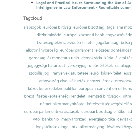
Legal and Practical Issues Surrounding the Use of Art
Intelligence in Law Enforcement - Roundtable summ
Tagcloud
alapjogok
európai bíróság
európai bizottság
tagállami moz
diszkrimináció
európai központi bank
fogyasztóvéd
tisztességtelen szerződési feltétel
jogállamiság
belső 
alkotmánybíróság
európai parlament
előzetes döntéshozata
gazdasági és monetáris unió
demokrácia
kúria
állami t
jogegységi határozat
versenyjog
uniós értékek
eu alapjo
szociális jog
irányelvek átültetése
euró
kásler-ítélet
eusz
arányosság elve
választás
nemzeti érdek
oroszorsz
közös kereskedelempolitika
european convention of huma
brexit
fizetésképtelenségi rendelet
nemzeti bíróságok
ultra
német alkotmánybíróság
kötelezettségszegési eljár
európai parlamenti választások
európai bizottság elnöke
ad
wto
bankunió
magyarország
energiapolitika
devizak
fogyatékosok jogai
btk
alkotmányjog
fővárosi közgy