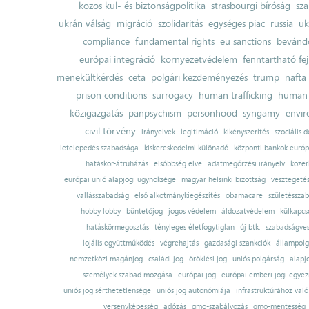
közös kül- és biztonságpolitika
strasbourgi bíróság
sza
ukrán válság
migráció
szolidaritás
egységes piac
russia
uk
compliance
fundamental rights
eu sanctions
bevándo
európai integráció
környezetvédelem
fenntartható fe
menekültkérdés
ceta
polgári kezdeményezés
trump
nafta
prison conditions
surrogacy
human trafficking
human 
közigazgatás
panpsychism
personhood
syngamy
envi
civil törvény
irányelvek
legitimáció
kikényszerítés
szociális d
letelepedés szabadsága
kiskereskedelmi különadó
központi bankok európ
hatáskör-átruházás
elsőbbség elve
adatmegőrzési irányelv
közer
európai unió alapjogi ügynoksége
magyar helsinki bizottság
vesztegeté
vallásszabadság
első alkotmánykiegészítés
obamacare
születésszab
hobby lobby
büntetőjog
jogos védelem
áldozatvédelem
külkapcs
hatáskörmegosztás
tényleges életfogytiglan
új btk.
szabadságves
lojális együttműködés
végrehajtás
gazdasági szankciók
állampolg
nemzetközi magánjog
családi jog
öröklési jog
uniós polgárság
alapj
személyek szabad mozgása
európai jog
európai emberi jogi egye
uniós jog sérthetetlensége
uniós jog autonómiája
infrastruktúrához val
versenyképesség
adózás
gmo-szabályozás
gmo-mentesség