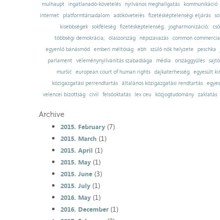
mulhaupt
ingatlanadó-követelés
nyilvános meghallgatás
kommunikáció
internet
platformtársadalom
adókövetelés
fizetésképtelenségi eljárás
so
kisebbségek
sokféleség
fizetésképtelenség;
jogharmonizáció;
cső
többségi demokrácia;
olaszország
népszavazás
common commercial
egyenlő bánásmód
emberi méltóság
ebh
szülő nők helyzete
peschka
parlament
véleménynyilvánítás szabadsága
média
országgyűlés
sajt
muršić
european court of human rights
dajkaterhesség
egyesült ki
közigazgatási perrendtartás
általános közigazgatási rendtartás
egyes
velencei bizottság
civil
felsőoktatás
lex ceu
közjogtudomány
zaklatás
Archive
(7)
2015. February
(1)
2015. March
(1)
2015. April
(1)
2015. May
(3)
2015. June
(1)
2015. July
(1)
2016. May
(1)
2016. December