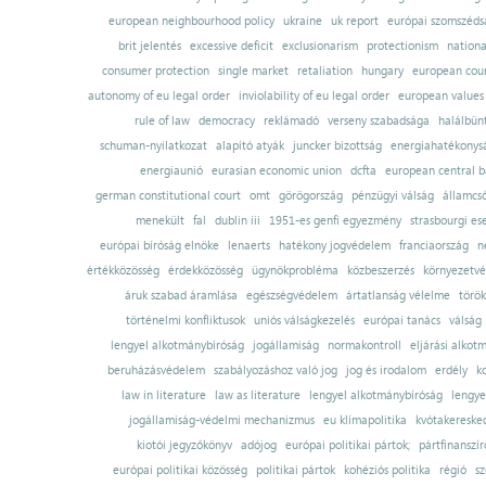
european neighbourhood policy
ukraine
uk report
európai szomszédsá
brit jelentés
excessive deficit
exclusionarism
protectionism
nationa
consumer protection
single market
retaliation
hungary
european court
autonomy of eu legal order
inviolability of eu legal order
european values
rule of law
democracy
reklámadó
verseny szabadsága
halálbün
schuman-nyilatkozat
alapító atyák
juncker bizottság
energiahatékonysá
energiaunió
eurasian economic union
dcfta
european central 
german constitutional court
omt
görögország
pénzügyi válság
államcs
menekült
fal
dublin iii
1951-es genfi egyezmény
strasbourgi es
európai bíróság elnöke
lenaerts
hatékony jogvédelem
franciaország
n
értékközösség
érdekközösség
ügynökprobléma
közbeszerzés
környezetvé
áruk szabad áramlása
egészségvédelem
ártatlanság vélelme
török
történelmi konfliktusok
uniós válságkezelés
európai tanács
válság
lengyel alkotmánybíróság
jogállamiság
normakontroll
eljárási alkot
beruházásvédelem
szabályozáshoz való jog
jog és irodalom
erdély
k
law in literature
law as literature
lengyel alkotmánybíróság
lengye
jogállamiság-védelmi mechanizmus
eu klímapolitika
kvótakereske
kiotói jegyzőkönyv
adójog
európai politikai pártok;
pártfinanszír
európai politikai közösség
politikai pártok
kohéziós politika
régió
sz