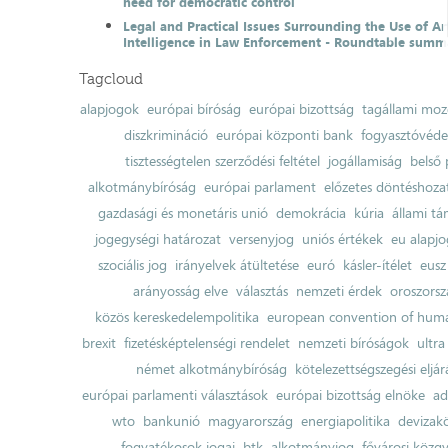
need for democratic control
Legal and Practical Issues Surrounding the Use of Art
Intelligence in Law Enforcement - Roundtable summ
Tagcloud
alapjogok
európai bíróság
európai bizottság
tagállami moz
diszkrimináció
európai központi bank
fogyasztóvéd
tisztességtelen szerződési feltétel
jogállamiság
belső 
alkotmánybíróság
európai parlament
előzetes döntéshozata
gazdasági és monetáris unió
demokrácia
kúria
állami t
jogegységi határozat
versenyjog
uniós értékek
eu alapjo
szociális jog
irányelvek átültetése
euró
kásler-ítélet
eusz
arányosság elve
választás
nemzeti érdek
oroszorsz
közös kereskedelempolitika
european convention of huma
brexit
fizetésképtelenségi rendelet
nemzeti bíróságok
ultra
német alkotmánybíróság
kötelezettségszegési eljár
európai parlamenti választások
európai bizottság elnöke
ad
wto
bankunió
magyarország
energiapolitika
devizak
fogyatékosok jogai
btk
alkotmányjog
fővárosi közgy