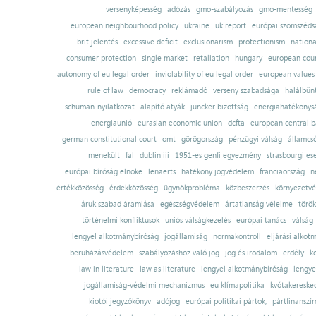
versenyképesség
adózás
gmo-szabályozás
gmo-mentesség
european neighbourhood policy
ukraine
uk report
európai szomszédsá
brit jelentés
excessive deficit
exclusionarism
protectionism
nationa
consumer protection
single market
retaliation
hungary
european court
autonomy of eu legal order
inviolability of eu legal order
european values
rule of law
democracy
reklámadó
verseny szabadsága
halálbün
schuman-nyilatkozat
alapító atyák
juncker bizottság
energiahatékonysá
energiaunió
eurasian economic union
dcfta
european central 
german constitutional court
omt
görögország
pénzügyi válság
államcs
menekült
fal
dublin iii
1951-es genfi egyezmény
strasbourgi es
európai bíróság elnöke
lenaerts
hatékony jogvédelem
franciaország
n
értékközösség
érdekközösség
ügynökprobléma
közbeszerzés
környezetvé
áruk szabad áramlása
egészségvédelem
ártatlanság vélelme
török
történelmi konfliktusok
uniós válságkezelés
európai tanács
válság
lengyel alkotmánybíróság
jogállamiság
normakontroll
eljárási alkot
beruházásvédelem
szabályozáshoz való jog
jog és irodalom
erdély
k
law in literature
law as literature
lengyel alkotmánybíróság
lengye
jogállamiság-védelmi mechanizmus
eu klímapolitika
kvótakereske
kiotói jegyzőkönyv
adójog
európai politikai pártok;
pártfinanszír