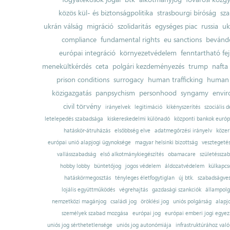
közös kül- és biztonságpolitika
strasbourgi bíróság
sza
ukrán válság
migráció
szolidaritás
egységes piac
russia
uk
compliance
fundamental rights
eu sanctions
bevándo
európai integráció
környezetvédelem
fenntartható fe
menekültkérdés
ceta
polgári kezdeményezés
trump
nafta
prison conditions
surrogacy
human trafficking
human 
közigazgatás
panpsychism
personhood
syngamy
envi
civil törvény
irányelvek
legitimáció
kikényszerítés
szociális d
letelepedés szabadsága
kiskereskedelmi különadó
központi bankok európ
hatáskör-átruházás
elsőbbség elve
adatmegőrzési irányelv
közer
európai unió alapjogi ügynoksége
magyar helsinki bizottság
vesztegeté
vallásszabadság
első alkotmánykiegészítés
obamacare
születésszab
hobby lobby
büntetőjog
jogos védelem
áldozatvédelem
külkapcs
hatáskörmegosztás
tényleges életfogytiglan
új btk.
szabadságves
lojális együttműködés
végrehajtás
gazdasági szankciók
állampolg
nemzetközi magánjog
családi jog
öröklési jog
uniós polgárság
alapj
személyek szabad mozgása
európai jog
európai emberi jogi egye
uniós jog sérthetetlensége
uniós jog autonómiája
infrastruktúrához val