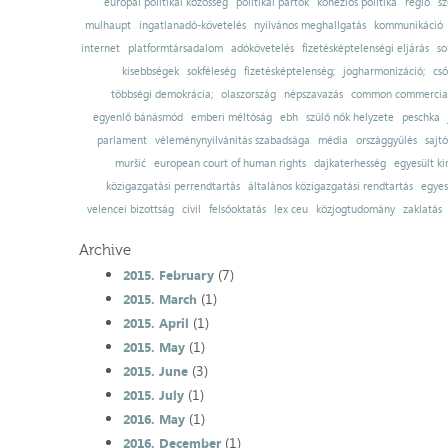
európai politikai közösség
politikai pártok
kohéziós politika
régió
sz
mulhaupt
ingatlanadó-követelés
nyilvános meghallgatás
kommunikáció
internet
platformtársadalom
adókövetelés
fizetésképtelenségi eljárás
so
kisebbségek
sokféleség
fizetésképtelenség;
jogharmonizáció;
cső
többségi demokrácia;
olaszország
népszavazás
common commercial
egyenlő bánásmód
emberi méltóság
ebh
szülő nők helyzete
peschka
parlament
véleménynyilvánítás szabadsága
média
országgyűlés
sajt
muršić
european court of human rights
dajkaterhesség
egyesült ki
közigazgatási perrendtartás
általános közigazgatási rendtartás
egyes
velencei bizottság
civil
felsőoktatás
lex ceu
közjogtudomány
zaklatás
Archive
(7)
2015. February
(1)
2015. March
(1)
2015. April
(1)
2015. May
(3)
2015. June
(1)
2015. July
(1)
2016. May
(1)
2016. December