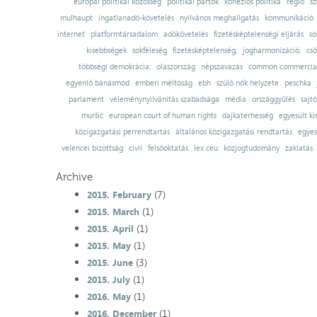
európai politikai közösség
politikai pártok
kohéziós politika
régió
sz
mulhaupt
ingatlanadó-követelés
nyilvános meghallgatás
kommunikáció
internet
platformtársadalom
adókövetelés
fizetésképtelenségi eljárás
so
kisebbségek
sokféleség
fizetésképtelenség;
jogharmonizáció;
cső
többségi demokrácia;
olaszország
népszavazás
common commercial
egyenlő bánásmód
emberi méltóság
ebh
szülő nők helyzete
peschka
parlament
véleménynyilvánítás szabadsága
média
országgyűlés
sajt
muršić
european court of human rights
dajkaterhesség
egyesült ki
közigazgatási perrendtartás
általános közigazgatási rendtartás
egyes
velencei bizottság
civil
felsőoktatás
lex ceu
közjogtudomány
zaklatás
Archive
(7)
2015. February
(1)
2015. March
(1)
2015. April
(1)
2015. May
(3)
2015. June
(1)
2015. July
(1)
2016. May
(1)
2016. December