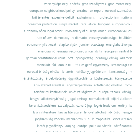
versenyképesség
adózás
gmo-szabályozás
gmo-mentesség
european neighbourhood policy
ukraine
uk report
európai szomszédsá
brit jelentés
excessive deficit
exclusionarism
protectionism
nationa
consumer protection
single market
retaliation
hungary
european court
autonomy of eu legal order
inviolability of eu legal order
european values
rule of law
democracy
reklámadó
verseny szabadsága
halálbün
schuman-nyilatkozat
alapító atyák
juncker bizottság
energiahatékonysá
energiaunió
eurasian economic union
dcfta
european central 
german constitutional court
omt
görögország
pénzügyi válság
államcs
menekült
fal
dublin iii
1951-es genfi egyezmény
strasbourgi es
európai bíróság elnöke
lenaerts
hatékony jogvédelem
franciaország
n
értékközösség
érdekközösség
ügynökprobléma
közbeszerzés
környezetvé
áruk szabad áramlása
egészségvédelem
ártatlanság vélelme
török
történelmi konfliktusok
uniós válságkezelés
európai tanács
válság
lengyel alkotmánybíróság
jogállamiság
normakontroll
eljárási alkot
beruházásvédelem
szabályozáshoz való jog
jog és irodalom
erdély
k
law in literature
law as literature
lengyel alkotmánybíróság
lengye
jogállamiság-védelmi mechanizmus
eu klímapolitika
kvótakereske
kiotói jegyzőkönyv
adójog
európai politikai pártok;
pártfinanszír