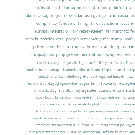
közös kül- és biztonságpolitika
strasbourgi bíróság
sza
ukrán válság
migráció
szolidaritás
egységes piac
russia
uk
compliance
fundamental rights
eu sanctions
bevándo
európai integráció
környezetvédelem
fenntartható fe
menekültkérdés
ceta
polgári kezdeményezés
trump
nafta
prison conditions
surrogacy
human trafficking
human 
közigazgatás
panpsychism
personhood
syngamy
envi
civil törvény
irányelvek
legitimáció
kikényszerítés
szociális d
letelepedés szabadsága
kiskereskedelmi különadó
központi bankok európ
hatáskör-átruházás
elsőbbség elve
adatmegőrzési irányelv
közer
európai unió alapjogi ügynoksége
magyar helsinki bizottság
vesztegeté
vallásszabadság
első alkotmánykiegészítés
obamacare
születésszab
hobby lobby
büntetőjog
jogos védelem
áldozatvédelem
külkapcs
hatáskörmegosztás
tényleges életfogytiglan
új btk.
szabadságves
lojális együttműködés
végrehajtás
gazdasági szankciók
állampolg
nemzetközi magánjog
családi jog
öröklési jog
uniós polgárság
alapj
személyek szabad mozgása
európai jog
európai emberi jogi egye
uniós jog sérthetetlensége
uniós jog autonómiája
infrastruktúrához val