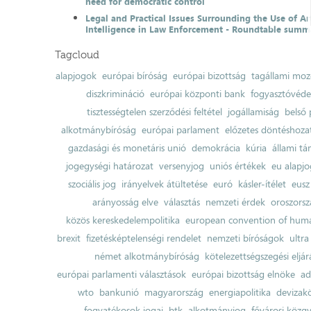
need for democratic control
Legal and Practical Issues Surrounding the Use of Art
Intelligence in Law Enforcement - Roundtable summ
Tagcloud
alapjogok
európai bíróság
európai bizottság
tagállami moz
diszkrimináció
európai központi bank
fogyasztóvéd
tisztességtelen szerződési feltétel
jogállamiság
belső 
alkotmánybíróság
európai parlament
előzetes döntéshozata
gazdasági és monetáris unió
demokrácia
kúria
állami t
jogegységi határozat
versenyjog
uniós értékek
eu alapjo
szociális jog
irányelvek átültetése
euró
kásler-ítélet
eusz
arányosság elve
választás
nemzeti érdek
oroszorsz
közös kereskedelempolitika
european convention of huma
brexit
fizetésképtelenségi rendelet
nemzeti bíróságok
ultra
német alkotmánybíróság
kötelezettségszegési eljár
európai parlamenti választások
európai bizottság elnöke
ad
wto
bankunió
magyarország
energiapolitika
devizak
fogyatékosok jogai
btk
alkotmányjog
fővárosi közgy