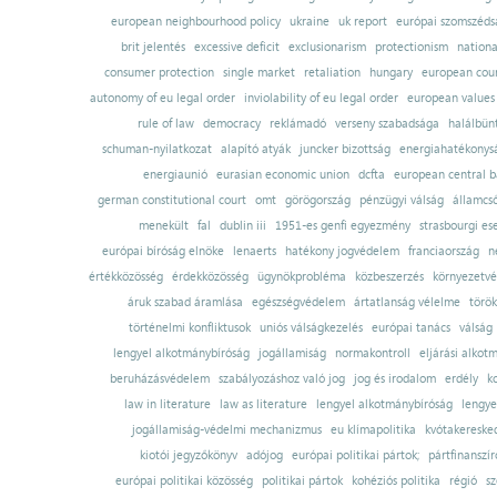
european neighbourhood policy
ukraine
uk report
európai szomszédsá
brit jelentés
excessive deficit
exclusionarism
protectionism
nationa
consumer protection
single market
retaliation
hungary
european court
autonomy of eu legal order
inviolability of eu legal order
european values
rule of law
democracy
reklámadó
verseny szabadsága
halálbün
schuman-nyilatkozat
alapító atyák
juncker bizottság
energiahatékonysá
energiaunió
eurasian economic union
dcfta
european central 
german constitutional court
omt
görögország
pénzügyi válság
államcs
menekült
fal
dublin iii
1951-es genfi egyezmény
strasbourgi es
európai bíróság elnöke
lenaerts
hatékony jogvédelem
franciaország
n
értékközösség
érdekközösség
ügynökprobléma
közbeszerzés
környezetvé
áruk szabad áramlása
egészségvédelem
ártatlanság vélelme
török
történelmi konfliktusok
uniós válságkezelés
európai tanács
válság
lengyel alkotmánybíróság
jogállamiság
normakontroll
eljárási alkot
beruházásvédelem
szabályozáshoz való jog
jog és irodalom
erdély
k
law in literature
law as literature
lengyel alkotmánybíróság
lengye
jogállamiság-védelmi mechanizmus
eu klímapolitika
kvótakereske
kiotói jegyzőkönyv
adójog
európai politikai pártok;
pártfinanszír
európai politikai közösség
politikai pártok
kohéziós politika
régió
sz