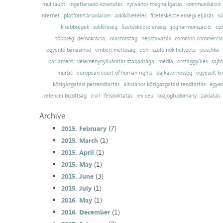
mulhaupt
ingatlanadó-követelés
nyilvános meghallgatás
kommunikáció
internet
platformtársadalom
adókövetelés
fizetésképtelenségi eljárás
so
kisebbségek
sokféleség
fizetésképtelenség;
jogharmonizáció;
cső
többségi demokrácia;
olaszország
népszavazás
common commercial
egyenlő bánásmód
emberi méltóság
ebh
szülő nők helyzete
peschka
parlament
véleménynyilvánítás szabadsága
média
országgyűlés
sajt
muršić
european court of human rights
dajkaterhesség
egyesült ki
közigazgatási perrendtartás
általános közigazgatási rendtartás
egyes
velencei bizottság
civil
felsőoktatás
lex ceu
közjogtudomány
zaklatás
Archive
(7)
2015. February
(1)
2015. March
(1)
2015. April
(1)
2015. May
(3)
2015. June
(1)
2015. July
(1)
2016. May
(1)
2016. December