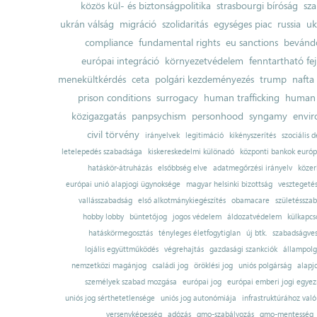
közös kül- és biztonságpolitika
strasbourgi bíróság
sza
ukrán válság
migráció
szolidaritás
egységes piac
russia
uk
compliance
fundamental rights
eu sanctions
bevándo
európai integráció
környezetvédelem
fenntartható fe
menekültkérdés
ceta
polgári kezdeményezés
trump
nafta
prison conditions
surrogacy
human trafficking
human 
közigazgatás
panpsychism
personhood
syngamy
envi
civil törvény
irányelvek
legitimáció
kikényszerítés
szociális d
letelepedés szabadsága
kiskereskedelmi különadó
központi bankok európ
hatáskör-átruházás
elsőbbség elve
adatmegőrzési irányelv
közer
európai unió alapjogi ügynoksége
magyar helsinki bizottság
vesztegeté
vallásszabadság
első alkotmánykiegészítés
obamacare
születésszab
hobby lobby
büntetőjog
jogos védelem
áldozatvédelem
külkapcs
hatáskörmegosztás
tényleges életfogytiglan
új btk.
szabadságves
lojális együttműködés
végrehajtás
gazdasági szankciók
állampolg
nemzetközi magánjog
családi jog
öröklési jog
uniós polgárság
alapj
személyek szabad mozgása
európai jog
európai emberi jogi egye
uniós jog sérthetetlensége
uniós jog autonómiája
infrastruktúrához val
versenyképesség
adózás
gmo-szabályozás
gmo-mentesség