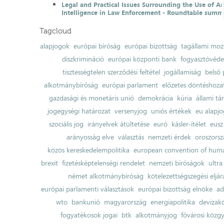
Legal and Practical Issues Surrounding the Use of Art
Intelligence in Law Enforcement - Roundtable summ
Tagcloud
alapjogok
európai bíróság
európai bizottság
tagállami moz
diszkrimináció
európai központi bank
fogyasztóvéd
tisztességtelen szerződési feltétel
jogállamiság
belső 
alkotmánybíróság
európai parlament
előzetes döntéshozata
gazdasági és monetáris unió
demokrácia
kúria
állami t
jogegységi határozat
versenyjog
uniós értékek
eu alapjo
szociális jog
irányelvek átültetése
euró
kásler-ítélet
eusz
arányosság elve
választás
nemzeti érdek
oroszorsz
közös kereskedelempolitika
european convention of huma
brexit
fizetésképtelenségi rendelet
nemzeti bíróságok
ultra
német alkotmánybíróság
kötelezettségszegési eljár
európai parlamenti választások
európai bizottság elnöke
ad
wto
bankunió
magyarország
energiapolitika
devizak
fogyatékosok jogai
btk
alkotmányjog
fővárosi közgy