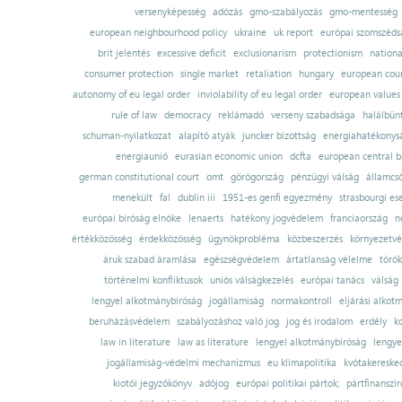
versenyképesség
adózás
gmo-szabályozás
gmo-mentesség
european neighbourhood policy
ukraine
uk report
európai szomszédsá
brit jelentés
excessive deficit
exclusionarism
protectionism
nationa
consumer protection
single market
retaliation
hungary
european court
autonomy of eu legal order
inviolability of eu legal order
european values
rule of law
democracy
reklámadó
verseny szabadsága
halálbün
schuman-nyilatkozat
alapító atyák
juncker bizottság
energiahatékonysá
energiaunió
eurasian economic union
dcfta
european central 
german constitutional court
omt
görögország
pénzügyi válság
államcs
menekült
fal
dublin iii
1951-es genfi egyezmény
strasbourgi es
európai bíróság elnöke
lenaerts
hatékony jogvédelem
franciaország
n
értékközösség
érdekközösség
ügynökprobléma
közbeszerzés
környezetvé
áruk szabad áramlása
egészségvédelem
ártatlanság vélelme
török
történelmi konfliktusok
uniós válságkezelés
európai tanács
válság
lengyel alkotmánybíróság
jogállamiság
normakontroll
eljárási alkot
beruházásvédelem
szabályozáshoz való jog
jog és irodalom
erdély
k
law in literature
law as literature
lengyel alkotmánybíróság
lengye
jogállamiság-védelmi mechanizmus
eu klímapolitika
kvótakereske
kiotói jegyzőkönyv
adójog
európai politikai pártok;
pártfinanszír