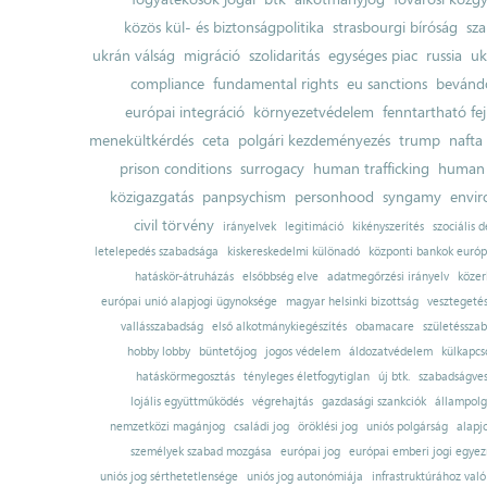
közös kül- és biztonságpolitika
strasbourgi bíróság
sza
ukrán válság
migráció
szolidaritás
egységes piac
russia
uk
compliance
fundamental rights
eu sanctions
bevándo
európai integráció
környezetvédelem
fenntartható fe
menekültkérdés
ceta
polgári kezdeményezés
trump
nafta
prison conditions
surrogacy
human trafficking
human 
közigazgatás
panpsychism
personhood
syngamy
envi
civil törvény
irányelvek
legitimáció
kikényszerítés
szociális d
letelepedés szabadsága
kiskereskedelmi különadó
központi bankok európ
hatáskör-átruházás
elsőbbség elve
adatmegőrzési irányelv
közer
európai unió alapjogi ügynoksége
magyar helsinki bizottság
vesztegeté
vallásszabadság
első alkotmánykiegészítés
obamacare
születésszab
hobby lobby
büntetőjog
jogos védelem
áldozatvédelem
külkapcs
hatáskörmegosztás
tényleges életfogytiglan
új btk.
szabadságves
lojális együttműködés
végrehajtás
gazdasági szankciók
állampolg
nemzetközi magánjog
családi jog
öröklési jog
uniós polgárság
alapj
személyek szabad mozgása
európai jog
európai emberi jogi egye
uniós jog sérthetetlensége
uniós jog autonómiája
infrastruktúrához val