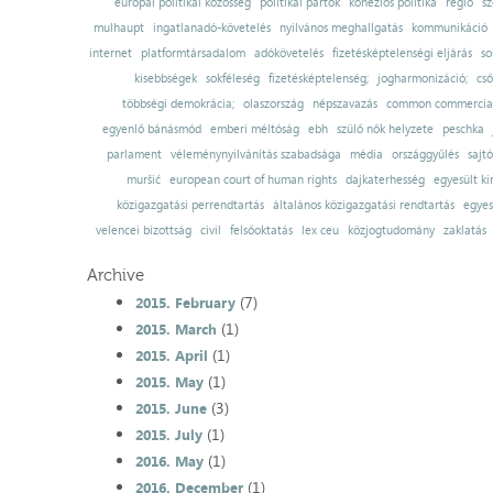
európai politikai közösség
politikai pártok
kohéziós politika
régió
sz
mulhaupt
ingatlanadó-követelés
nyilvános meghallgatás
kommunikáció
internet
platformtársadalom
adókövetelés
fizetésképtelenségi eljárás
so
kisebbségek
sokféleség
fizetésképtelenség;
jogharmonizáció;
cső
többségi demokrácia;
olaszország
népszavazás
common commercial
egyenlő bánásmód
emberi méltóság
ebh
szülő nők helyzete
peschka
parlament
véleménynyilvánítás szabadsága
média
országgyűlés
sajt
muršić
european court of human rights
dajkaterhesség
egyesült ki
közigazgatási perrendtartás
általános közigazgatási rendtartás
egyes
velencei bizottság
civil
felsőoktatás
lex ceu
közjogtudomány
zaklatás
Archive
(7)
2015. February
(1)
2015. March
(1)
2015. April
(1)
2015. May
(3)
2015. June
(1)
2015. July
(1)
2016. May
(1)
2016. December