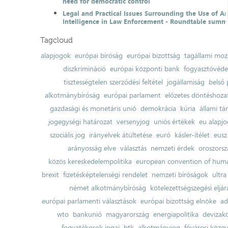
need for democratic control
Legal and Practical Issues Surrounding the Use of Art
Intelligence in Law Enforcement - Roundtable summ
Tagcloud
alapjogok
európai bíróság
európai bizottság
tagállami moz
diszkrimináció
európai központi bank
fogyasztóvéd
tisztességtelen szerződési feltétel
jogállamiság
belső 
alkotmánybíróság
európai parlament
előzetes döntéshozata
gazdasági és monetáris unió
demokrácia
kúria
állami t
jogegységi határozat
versenyjog
uniós értékek
eu alapjo
szociális jog
irányelvek átültetése
euró
kásler-ítélet
eusz
arányosság elve
választás
nemzeti érdek
oroszorsz
közös kereskedelempolitika
european convention of huma
brexit
fizetésképtelenségi rendelet
nemzeti bíróságok
ultra
német alkotmánybíróság
kötelezettségszegési eljár
európai parlamenti választások
európai bizottság elnöke
ad
wto
bankunió
magyarország
energiapolitika
devizak
fogyatékosok jogai
btk
alkotmányjog
fővárosi közgy