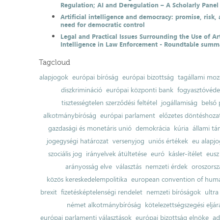
Regulation; AI and Deregulation – A Scholarly Pan
Artificial intelligence and democracy: promise, risk,
need for democratic control
Legal and Practical Issues Surrounding the Use of Art
Intelligence in Law Enforcement - Roundtable summ
Tagcloud
alapjogok
európai bíróság
európai bizottság
tagállami moz
diszkrimináció
európai központi bank
fogyasztóvéd
tisztességtelen szerződési feltétel
jogállamiság
belső 
alkotmánybíróság
európai parlament
előzetes döntéshozata
gazdasági és monetáris unió
demokrácia
kúria
állami t
jogegységi határozat
versenyjog
uniós értékek
eu alapjo
szociális jog
irányelvek átültetése
euró
kásler-ítélet
eusz
arányosság elve
választás
nemzeti érdek
oroszorsz
közös kereskedelempolitika
european convention of huma
brexit
fizetésképtelenségi rendelet
nemzeti bíróságok
ultra
német alkotmánybíróság
kötelezettségszegési eljár
európai parlamenti választások
európai bizottság elnöke
ad