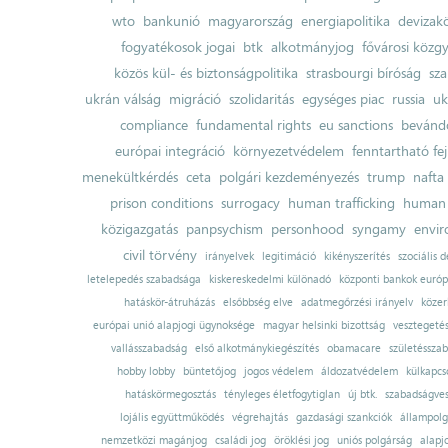
wto
bankunió
magyarország
energiapolitika
devizak
fogyatékosok jogai
btk
alkotmányjog
fővárosi közgy
közös kül- és biztonságpolitika
strasbourgi bíróság
sza
ukrán válság
migráció
szolidaritás
egységes piac
russia
uk
compliance
fundamental rights
eu sanctions
bevándo
európai integráció
környezetvédelem
fenntartható fe
menekültkérdés
ceta
polgári kezdeményezés
trump
nafta
prison conditions
surrogacy
human trafficking
human 
közigazgatás
panpsychism
personhood
syngamy
envi
civil törvény
irányelvek
legitimáció
kikényszerítés
szociális d
letelepedés szabadsága
kiskereskedelmi különadó
központi bankok európ
hatáskör-átruházás
elsőbbség elve
adatmegőrzési irányelv
közer
európai unió alapjogi ügynoksége
magyar helsinki bizottság
vesztegeté
vallásszabadság
első alkotmánykiegészítés
obamacare
születésszab
hobby lobby
büntetőjog
jogos védelem
áldozatvédelem
külkapcs
hatáskörmegosztás
tényleges életfogytiglan
új btk.
szabadságves
lojális együttműködés
végrehajtás
gazdasági szankciók
állampolg
nemzetközi magánjog
családi jog
öröklési jog
uniós polgárság
alapj