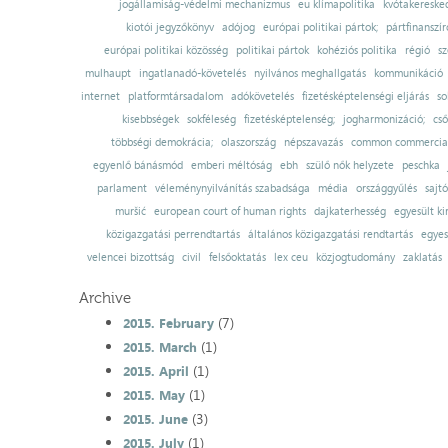
jogállamiság-védelmi mechanizmus
eu klímapolitika
kvótakereske
kiotói jegyzőkönyv
adójog
európai politikai pártok;
pártfinanszír
európai politikai közösség
politikai pártok
kohéziós politika
régió
sz
mulhaupt
ingatlanadó-követelés
nyilvános meghallgatás
kommunikáció
internet
platformtársadalom
adókövetelés
fizetésképtelenségi eljárás
so
kisebbségek
sokféleség
fizetésképtelenség;
jogharmonizáció;
cső
többségi demokrácia;
olaszország
népszavazás
common commercial
egyenlő bánásmód
emberi méltóság
ebh
szülő nők helyzete
peschka
parlament
véleménynyilvánítás szabadsága
média
országgyűlés
sajt
muršić
european court of human rights
dajkaterhesség
egyesült ki
közigazgatási perrendtartás
általános közigazgatási rendtartás
egyes
velencei bizottság
civil
felsőoktatás
lex ceu
közjogtudomány
zaklatás
Archive
(7)
2015. February
(1)
2015. March
(1)
2015. April
(1)
2015. May
(3)
2015. June
(1)
2015. July