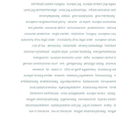
személyek szabad mozgása
európai jog
európai emberi jogi egye
uniós jog sérthetetlensége
uniós jog autonómiája
infrastruktúrához val
versenyképesség
adózás
gmo-szabályozás
gmo-mentesség
european neighbourhood policy
ukraine
uk report
európai szomszédsá
brit jelentés
excessive deficit
exclusionarism
protectionism
nationa
consumer protection
single market
retaliation
hungary
european court
autonomy of eu legal order
inviolability of eu legal order
european values
rule of law
democracy
reklámadó
verseny szabadsága
halálbün
schuman-nyilatkozat
alapító atyák
juncker bizottság
energiahatékonysá
energiaunió
eurasian economic union
dcfta
european central 
german constitutional court
omt
görögország
pénzügyi válság
államcs
menekült
fal
dublin iii
1951-es genfi egyezmény
strasbourgi es
európai bíróság elnöke
lenaerts
hatékony jogvédelem
franciaország
n
értékközösség
érdekközösség
ügynökprobléma
közbeszerzés
környezetvé
áruk szabad áramlása
egészségvédelem
ártatlanság vélelme
török
történelmi konfliktusok
uniós válságkezelés
európai tanács
válság
lengyel alkotmánybíróság
jogállamiság
normakontroll
eljárási alkot
beruházásvédelem
szabályozáshoz való jog
jog és irodalom
erdély
k
law in literature
law as literature
lengyel alkotmánybíróság
lengye