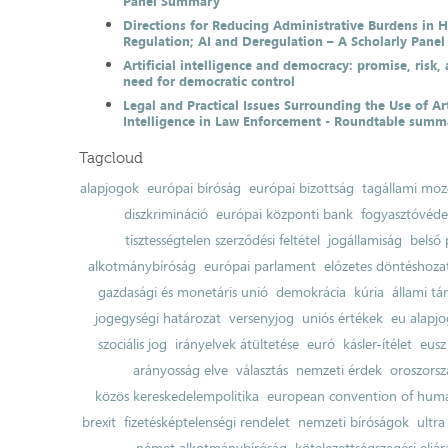
Panel Summary
Directions for Reducing Administrative Burdens in 
Regulation; AI and Deregulation – A Scholarly Pan
Artificial intelligence and democracy: promise, risk,
need for democratic control
Legal and Practical Issues Surrounding the Use of Art
Intelligence in Law Enforcement - Roundtable summ
Tagcloud
alapjogok
európai bíróság
európai bizottság
tagállami moz
diszkrimináció
európai központi bank
fogyasztóvéd
tisztességtelen szerződési feltétel
jogállamiság
belső 
alkotmánybíróság
európai parlament
előzetes döntéshozata
gazdasági és monetáris unió
demokrácia
kúria
állami t
jogegységi határozat
versenyjog
uniós értékek
eu alapjo
szociális jog
irányelvek átültetése
euró
kásler-ítélet
eusz
arányosság elve
választás
nemzeti érdek
oroszorsz
közös kereskedelempolitika
european convention of huma
brexit
fizetésképtelenségi rendelet
nemzeti bíróságok
ultra
német alkotmánybíróság
kötelezettségszegési eljár