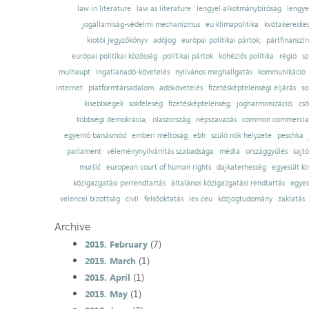
law in literature
law as literature
lengyel alkotmánybíróság
lengye
jogállamiság-védelmi mechanizmus
eu klímapolitika
kvótakereske
kiotói jegyzőkönyv
adójog
európai politikai pártok;
pártfinanszír
európai politikai közösség
politikai pártok
kohéziós politika
régió
sz
mulhaupt
ingatlanadó-követelés
nyilvános meghallgatás
kommunikáció
internet
platformtársadalom
adókövetelés
fizetésképtelenségi eljárás
so
kisebbségek
sokféleség
fizetésképtelenség;
jogharmonizáció;
cső
többségi demokrácia;
olaszország
népszavazás
common commercial
egyenlő bánásmód
emberi méltóság
ebh
szülő nők helyzete
peschka
parlament
véleménynyilvánítás szabadsága
média
országgyűlés
sajt
muršić
european court of human rights
dajkaterhesség
egyesült ki
közigazgatási perrendtartás
általános közigazgatási rendtartás
egyes
velencei bizottság
civil
felsőoktatás
lex ceu
közjogtudomány
zaklatás
Archive
(7)
2015. February
(1)
2015. March
(1)
2015. April
(1)
2015. May