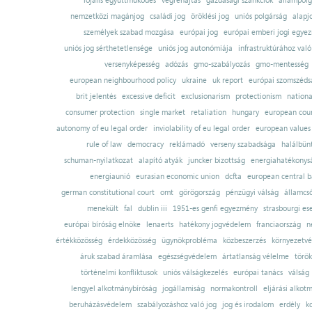
lojális együttműködés
végrehajtás
gazdasági szankciók
állampolg
nemzetközi magánjog
családi jog
öröklési jog
uniós polgárság
alapj
személyek szabad mozgása
európai jog
európai emberi jogi egye
uniós jog sérthetetlensége
uniós jog autonómiája
infrastruktúrához val
versenyképesség
adózás
gmo-szabályozás
gmo-mentesség
european neighbourhood policy
ukraine
uk report
európai szomszédsá
brit jelentés
excessive deficit
exclusionarism
protectionism
nationa
consumer protection
single market
retaliation
hungary
european court
autonomy of eu legal order
inviolability of eu legal order
european values
rule of law
democracy
reklámadó
verseny szabadsága
halálbün
schuman-nyilatkozat
alapító atyák
juncker bizottság
energiahatékonysá
energiaunió
eurasian economic union
dcfta
european central 
german constitutional court
omt
görögország
pénzügyi válság
államcs
menekült
fal
dublin iii
1951-es genfi egyezmény
strasbourgi es
európai bíróság elnöke
lenaerts
hatékony jogvédelem
franciaország
n
értékközösség
érdekközösség
ügynökprobléma
közbeszerzés
környezetvé
áruk szabad áramlása
egészségvédelem
ártatlanság vélelme
török
történelmi konfliktusok
uniós válságkezelés
európai tanács
válság
lengyel alkotmánybíróság
jogállamiság
normakontroll
eljárási alkot
beruházásvédelem
szabályozáshoz való jog
jog és irodalom
erdély
k