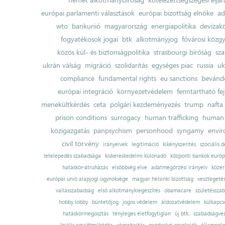
európai parlamenti választások
európai bizottság elnöke
ad
wto
bankunió
magyarország
energiapolitika
devizak
fogyatékosok jogai
btk
alkotmányjog
fővárosi közgy
közös kül- és biztonságpolitika
strasbourgi bíróság
sza
ukrán válság
migráció
szolidaritás
egységes piac
russia
uk
compliance
fundamental rights
eu sanctions
bevándo
európai integráció
környezetvédelem
fenntartható fe
menekültkérdés
ceta
polgári kezdeményezés
trump
nafta
prison conditions
surrogacy
human trafficking
human 
közigazgatás
panpsychism
personhood
syngamy
envi
civil törvény
irányelvek
legitimáció
kikényszerítés
szociális d
letelepedés szabadsága
kiskereskedelmi különadó
központi bankok európ
hatáskör-átruházás
elsőbbség elve
adatmegőrzési irányelv
közer
európai unió alapjogi ügynoksége
magyar helsinki bizottság
vesztegeté
vallásszabadság
első alkotmánykiegészítés
obamacare
születésszab
hobby lobby
büntetőjog
jogos védelem
áldozatvédelem
külkapcs
hatáskörmegosztás
tényleges életfogytiglan
új btk.
szabadságves