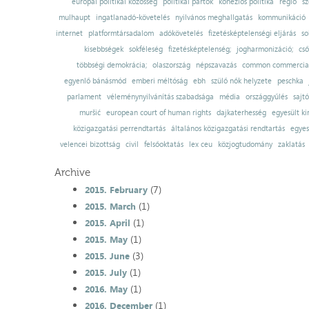
európai politikai közösség
politikai pártok
kohéziós politika
régió
sz
mulhaupt
ingatlanadó-követelés
nyilvános meghallgatás
kommunikáció
internet
platformtársadalom
adókövetelés
fizetésképtelenségi eljárás
so
kisebbségek
sokféleség
fizetésképtelenség;
jogharmonizáció;
cső
többségi demokrácia;
olaszország
népszavazás
common commercial
egyenlő bánásmód
emberi méltóság
ebh
szülő nők helyzete
peschka
parlament
véleménynyilvánítás szabadsága
média
országgyűlés
sajt
muršić
european court of human rights
dajkaterhesség
egyesült ki
közigazgatási perrendtartás
általános közigazgatási rendtartás
egyes
velencei bizottság
civil
felsőoktatás
lex ceu
közjogtudomány
zaklatás
Archive
(7)
2015. February
(1)
2015. March
(1)
2015. April
(1)
2015. May
(3)
2015. June
(1)
2015. July
(1)
2016. May
(1)
2016. December