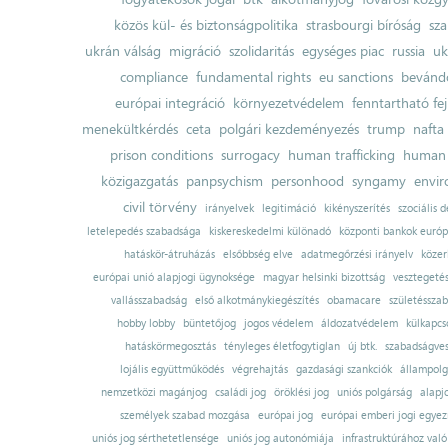
közös kül- és biztonságpolitika
strasbourgi bíróság
sza
ukrán válság
migráció
szolidaritás
egységes piac
russia
uk
compliance
fundamental rights
eu sanctions
bevándo
európai integráció
környezetvédelem
fenntartható fe
menekültkérdés
ceta
polgári kezdeményezés
trump
nafta
prison conditions
surrogacy
human trafficking
human 
közigazgatás
panpsychism
personhood
syngamy
envi
civil törvény
irányelvek
legitimáció
kikényszerítés
szociális d
letelepedés szabadsága
kiskereskedelmi különadó
központi bankok európ
hatáskör-átruházás
elsőbbség elve
adatmegőrzési irányelv
közer
európai unió alapjogi ügynoksége
magyar helsinki bizottság
vesztegeté
vallásszabadság
első alkotmánykiegészítés
obamacare
születésszab
hobby lobby
büntetőjog
jogos védelem
áldozatvédelem
külkapcs
hatáskörmegosztás
tényleges életfogytiglan
új btk.
szabadságves
lojális együttműködés
végrehajtás
gazdasági szankciók
állampolg
nemzetközi magánjog
családi jog
öröklési jog
uniós polgárság
alapj
személyek szabad mozgása
európai jog
európai emberi jogi egye
uniós jog sérthetetlensége
uniós jog autonómiája
infrastruktúrához val