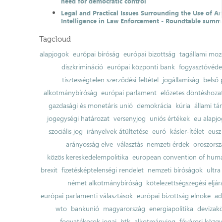
need for democratic control
Legal and Practical Issues Surrounding the Use of Art
Intelligence in Law Enforcement - Roundtable summ
Tagcloud
alapjogok
európai bíróság
európai bizottság
tagállami moz
diszkrimináció
európai központi bank
fogyasztóvéd
tisztességtelen szerződési feltétel
jogállamiság
belső 
alkotmánybíróság
európai parlament
előzetes döntéshozata
gazdasági és monetáris unió
demokrácia
kúria
állami t
jogegységi határozat
versenyjog
uniós értékek
eu alapjo
szociális jog
irányelvek átültetése
euró
kásler-ítélet
eusz
arányosság elve
választás
nemzeti érdek
oroszorsz
közös kereskedelempolitika
european convention of huma
brexit
fizetésképtelenségi rendelet
nemzeti bíróságok
ultra
német alkotmánybíróság
kötelezettségszegési eljár
európai parlamenti választások
európai bizottság elnöke
ad
wto
bankunió
magyarország
energiapolitika
devizak
fogyatékosok jogai
btk
alkotmányjog
fővárosi közgy