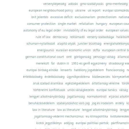
versenyképesség
adózás
gmo-szabályozás
gmo-mentesség
european neighbourhood policy
ukraine
uk report
európai szomszédsá
brit jelentés
excessive deficit
exclusionarism
protectionism
nationa
consumer protection
single market
retaliation
hungary
european court
autonomy of eu legal order
inviolability of eu legal order
european values
rule of law
democracy
reklámadó
verseny szabadsága
halálbün
schuman-nyilatkozat
alapító atyák
juncker bizottság
energiahatékonysá
energiaunió
eurasian economic union
dcfta
european central 
german constitutional court
omt
görögország
pénzügyi válság
államcs
menekült
fal
dublin iii
1951-es genfi egyezmény
strasbourgi es
európai bíróság elnöke
lenaerts
hatékony jogvédelem
franciaország
n
értékközösség
érdekközösség
ügynökprobléma
közbeszerzés
környezetvé
áruk szabad áramlása
egészségvédelem
ártatlanság vélelme
török
történelmi konfliktusok
uniós válságkezelés
európai tanács
válság
lengyel alkotmánybíróság
jogállamiság
normakontroll
eljárási alkot
beruházásvédelem
szabályozáshoz való jog
jog és irodalom
erdély
k
law in literature
law as literature
lengyel alkotmánybíróság
lengye
jogállamiság-védelmi mechanizmus
eu klímapolitika
kvótakereske
kiotói jegyzőkönyv
adójog
európai politikai pártok;
pártfinanszír