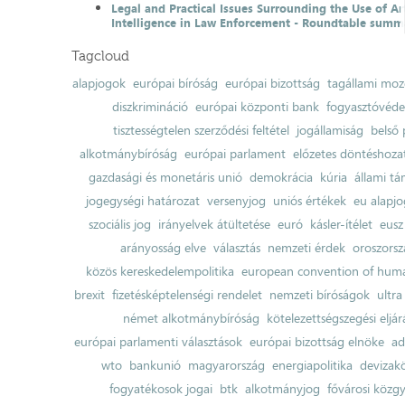
Legal and Practical Issues Surrounding the Use of Art
Intelligence in Law Enforcement - Roundtable summ
Tagcloud
alapjogok
európai bíróság
európai bizottság
tagállami moz
diszkrimináció
európai központi bank
fogyasztóvéd
tisztességtelen szerződési feltétel
jogállamiság
belső 
alkotmánybíróság
európai parlament
előzetes döntéshozata
gazdasági és monetáris unió
demokrácia
kúria
állami t
jogegységi határozat
versenyjog
uniós értékek
eu alapjo
szociális jog
irányelvek átültetése
euró
kásler-ítélet
eusz
arányosság elve
választás
nemzeti érdek
oroszorsz
közös kereskedelempolitika
european convention of huma
brexit
fizetésképtelenségi rendelet
nemzeti bíróságok
ultra
német alkotmánybíróság
kötelezettségszegési eljár
európai parlamenti választások
európai bizottság elnöke
ad
wto
bankunió
magyarország
energiapolitika
devizak
fogyatékosok jogai
btk
alkotmányjog
fővárosi közgy