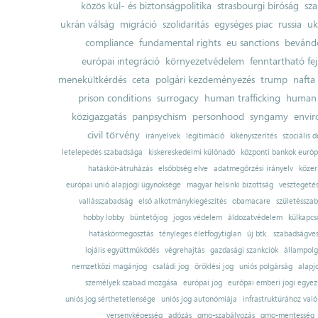
közös kül- és biztonságpolitika
strasbourgi bíróság
sza
ukrán válság
migráció
szolidaritás
egységes piac
russia
uk
compliance
fundamental rights
eu sanctions
bevándo
európai integráció
környezetvédelem
fenntartható fe
menekültkérdés
ceta
polgári kezdeményezés
trump
nafta
prison conditions
surrogacy
human trafficking
human 
közigazgatás
panpsychism
personhood
syngamy
envi
civil törvény
irányelvek
legitimáció
kikényszerítés
szociális d
letelepedés szabadsága
kiskereskedelmi különadó
központi bankok európ
hatáskör-átruházás
elsőbbség elve
adatmegőrzési irányelv
közer
európai unió alapjogi ügynoksége
magyar helsinki bizottság
vesztegeté
vallásszabadság
első alkotmánykiegészítés
obamacare
születésszab
hobby lobby
büntetőjog
jogos védelem
áldozatvédelem
külkapcs
hatáskörmegosztás
tényleges életfogytiglan
új btk.
szabadságves
lojális együttműködés
végrehajtás
gazdasági szankciók
állampolg
nemzetközi magánjog
családi jog
öröklési jog
uniós polgárság
alapj
személyek szabad mozgása
európai jog
európai emberi jogi egye
uniós jog sérthetetlensége
uniós jog autonómiája
infrastruktúrához val
versenyképesség
adózás
gmo-szabályozás
gmo-mentesség