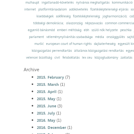
mulhaupt
ingatlanadó-követelés
nyilvános meghallgatás
kommunikáció
internet
platformtársadalom
adókövetelés
fizetésképtelenségi eljárás
so
kisebbségek
sokféleség
fizetésképtelenség;
jogharmonizáció;
cső
többségi demokrácia;
olaszország
népszavazás
common commercial
egyenlő bánásmód
emberi méltóság
ebh
szülő nők helyzete
peschka
parlament
véleménynyilvánítás szabadsága
média
országgyűlés
sajt
muršić
european court of human rights
dajkaterhesség
egyesült ki
közigazgatási perrendtartás
általános közigazgatási rendtartás
egyes
velencei bizottság
civil
felsőoktatás
lex ceu
közjogtudomány
zaklatás
Archive
(7)
2015. February
(1)
2015. March
(1)
2015. April
(1)
2015. May
(3)
2015. June
(1)
2015. July
(1)
2016. May
(1)
2016. December