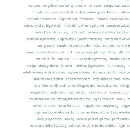
european neighbourhood policy
ukraine
uk report
európai szomszédsá
brit jelentés
excessive deficit
exclusionarism
protectionism
nationa
consumer protection
single market
retaliation
hungary
european court
autonomy of eu legal order
inviolability of eu legal order
european values
rule of law
democracy
reklámadó
verseny szabadsága
halálbün
schuman-nyilatkozat
alapító atyák
juncker bizottság
energiahatékonysá
energiaunió
eurasian economic union
dcfta
european central 
german constitutional court
omt
görögország
pénzügyi válság
államcs
menekült
fal
dublin iii
1951-es genfi egyezmény
strasbourgi es
európai bíróság elnöke
lenaerts
hatékony jogvédelem
franciaország
n
értékközösség
érdekközösség
ügynökprobléma
közbeszerzés
környezetvé
áruk szabad áramlása
egészségvédelem
ártatlanság vélelme
török
történelmi konfliktusok
uniós válságkezelés
európai tanács
válság
lengyel alkotmánybíróság
jogállamiság
normakontroll
eljárási alkot
beruházásvédelem
szabályozáshoz való jog
jog és irodalom
erdély
k
law in literature
law as literature
lengyel alkotmánybíróság
lengye
jogállamiság-védelmi mechanizmus
eu klímapolitika
kvótakereske
kiotói jegyzőkönyv
adójog
európai politikai pártok;
pártfinanszír
európai politikai közösség
politikai pártok
kohéziós politika
régió
sz