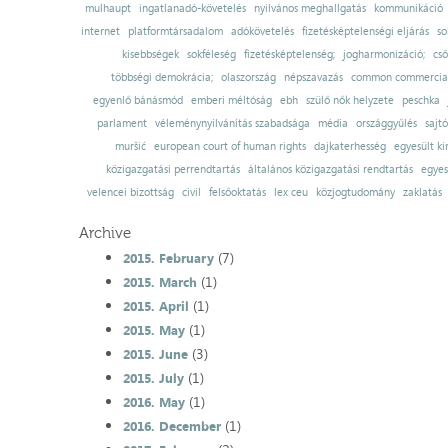
mulhaupt
ingatlanadó-követelés
nyilvános meghallgatás
kommunikáció
internet
platformtársadalom
adókövetelés
fizetésképtelenségi eljárás
so
kisebbségek
sokféleség
fizetésképtelenség;
jogharmonizáció;
cső
többségi demokrácia;
olaszország
népszavazás
common commercial
egyenlő bánásmód
emberi méltóság
ebh
szülő nők helyzete
peschka
parlament
véleménynyilvánítás szabadsága
média
országgyűlés
sajt
muršić
european court of human rights
dajkaterhesség
egyesült ki
közigazgatási perrendtartás
általános közigazgatási rendtartás
egyes
velencei bizottság
civil
felsőoktatás
lex ceu
közjogtudomány
zaklatás
Archive
(7)
2015. February
(1)
2015. March
(1)
2015. April
(1)
2015. May
(3)
2015. June
(1)
2015. July
(1)
2016. May
(1)
2016. December