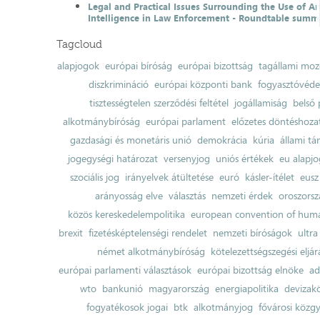
Legal and Practical Issues Surrounding the Use of Art
Intelligence in Law Enforcement - Roundtable summ
Tagcloud
alapjogok
európai bíróság
európai bizottság
tagállami moz
diszkrimináció
európai központi bank
fogyasztóvéd
tisztességtelen szerződési feltétel
jogállamiság
belső 
alkotmánybíróság
európai parlament
előzetes döntéshozata
gazdasági és monetáris unió
demokrácia
kúria
állami t
jogegységi határozat
versenyjog
uniós értékek
eu alapjo
szociális jog
irányelvek átültetése
euró
kásler-ítélet
eusz
arányosság elve
választás
nemzeti érdek
oroszorsz
közös kereskedelempolitika
european convention of huma
brexit
fizetésképtelenségi rendelet
nemzeti bíróságok
ultra
német alkotmánybíróság
kötelezettségszegési eljár
európai parlamenti választások
európai bizottság elnöke
ad
wto
bankunió
magyarország
energiapolitika
devizak
fogyatékosok jogai
btk
alkotmányjog
fővárosi közgy