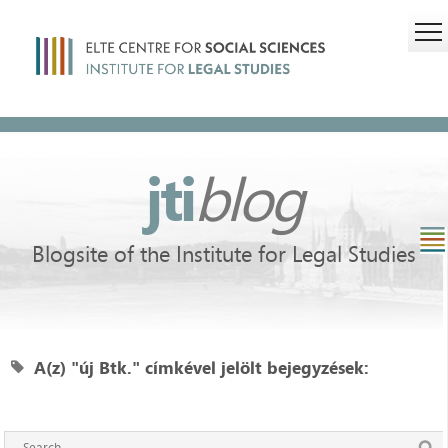
jti
blog
Blogsite of the Institute for Legal Studies
A(z) "új Btk." címkével jelölt bejegyzések: