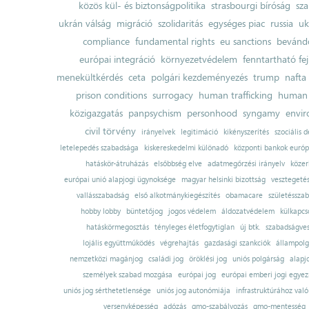
közös kül- és biztonságpolitika
strasbourgi bíróság
sza
ukrán válság
migráció
szolidaritás
egységes piac
russia
uk
compliance
fundamental rights
eu sanctions
bevándo
európai integráció
környezetvédelem
fenntartható fe
menekültkérdés
ceta
polgári kezdeményezés
trump
nafta
prison conditions
surrogacy
human trafficking
human 
közigazgatás
panpsychism
personhood
syngamy
envi
civil törvény
irányelvek
legitimáció
kikényszerítés
szociális d
letelepedés szabadsága
kiskereskedelmi különadó
központi bankok európ
hatáskör-átruházás
elsőbbség elve
adatmegőrzési irányelv
közer
európai unió alapjogi ügynoksége
magyar helsinki bizottság
vesztegeté
vallásszabadság
első alkotmánykiegészítés
obamacare
születésszab
hobby lobby
büntetőjog
jogos védelem
áldozatvédelem
külkapcs
hatáskörmegosztás
tényleges életfogytiglan
új btk.
szabadságves
lojális együttműködés
végrehajtás
gazdasági szankciók
állampolg
nemzetközi magánjog
családi jog
öröklési jog
uniós polgárság
alapj
személyek szabad mozgása
európai jog
európai emberi jogi egye
uniós jog sérthetetlensége
uniós jog autonómiája
infrastruktúrához val
versenyképesség
adózás
gmo-szabályozás
gmo-mentesség