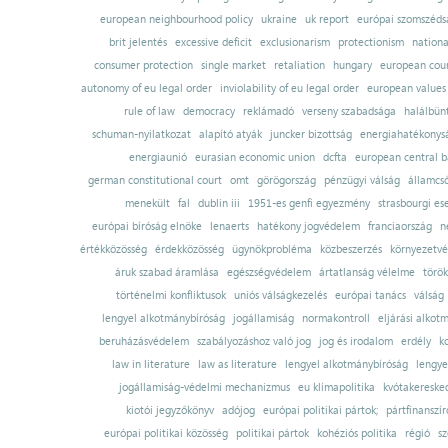
european neighbourhood policy
ukraine
uk report
európai szomszédsá
brit jelentés
excessive deficit
exclusionarism
protectionism
nationa
consumer protection
single market
retaliation
hungary
european court
autonomy of eu legal order
inviolability of eu legal order
european values
rule of law
democracy
reklámadó
verseny szabadsága
halálbün
schuman-nyilatkozat
alapító atyák
juncker bizottság
energiahatékonysá
energiaunió
eurasian economic union
dcfta
european central 
german constitutional court
omt
görögország
pénzügyi válság
államcs
menekült
fal
dublin iii
1951-es genfi egyezmény
strasbourgi es
európai bíróság elnöke
lenaerts
hatékony jogvédelem
franciaország
n
értékközösség
érdekközösség
ügynökprobléma
közbeszerzés
környezetvé
áruk szabad áramlása
egészségvédelem
ártatlanság vélelme
török
történelmi konfliktusok
uniós válságkezelés
európai tanács
válság
lengyel alkotmánybíróság
jogállamiság
normakontroll
eljárási alkot
beruházásvédelem
szabályozáshoz való jog
jog és irodalom
erdély
k
law in literature
law as literature
lengyel alkotmánybíróság
lengye
jogállamiság-védelmi mechanizmus
eu klímapolitika
kvótakereske
kiotói jegyzőkönyv
adójog
európai politikai pártok;
pártfinanszír
európai politikai közösség
politikai pártok
kohéziós politika
régió
sz