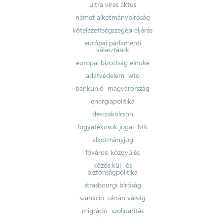
ultra vires aktus
német alkotmánybíróság
kötelezettségszegési eljárás
európai parlamenti
választások
európai bizottság elnöke
adatvédelem
wto
bankunió
magyarország
energiapolitika
devizakölcsön
fogyatékosok jogai
btk
alkotmányjog
fővárosi közgyűlés
közös kül- és
biztonságpolitika
strasbourgi bíróság
szankció
ukrán válság
migráció
szolidaritás