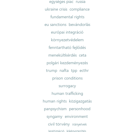
egységes piac
russia
ukraine crisis
compliance
fundamental rights
eu sanctions
bevándorlás
európai integráció
környezetvédelem
fenntartható fejlődés
menekültkérdés
ceta
polgári kezdeményezés
trump
nafta
tpp
ecthr
prison conditions
surrogacy
human trafficking
human rights
közigazgatás
panpsychism
personhood
syngamy
environment
civil törvény
irányelvek
legitimáció
kikényszerítés