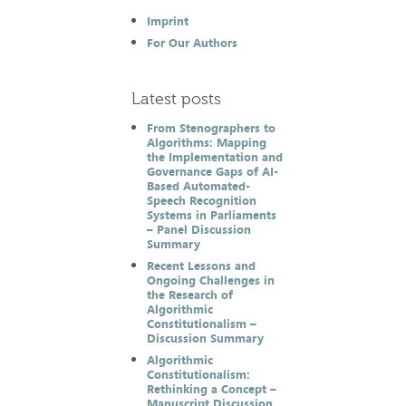
Imprint
For Our Authors
Latest posts
From Stenographers to
Algorithms: Mapping
the Implementation and
Governance Gaps of AI-
Based Automated-
Speech Recognition
Systems in Parliaments
– Panel Discussion
Summary
Recent Lessons and
Ongoing Challenges in
the Research of
Algorithmic
Constitutionalism –
Discussion Summary
Algorithmic
Constitutionalism:
Rethinking a Concept –
Manuscript Discussion