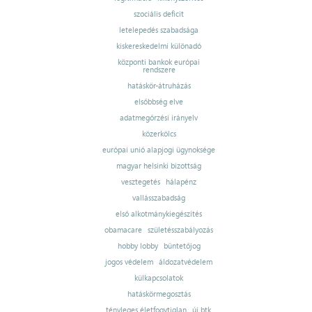
szociális deficit
letelepedés szabadsága
kiskereskedelmi különadó
központi bankok európai
rendszere
hatáskör-átruházás
elsőbbség elve
adatmegőrzési irányelv
közerkölcs
európai unió alapjogi ügynoksége
magyar helsinki bizottság
vesztegetés
hálapénz
vallásszabadság
első alkotmánykiegészítés
obamacare
születésszabályozás
hobby lobby
büntetőjog
jogos védelem
áldozatvédelem
külkapcsolatok
hatáskörmegosztás
tényleges életfogytiglan
új btk.