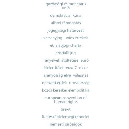
gazdasági és monetáris
unió
demokrácia
kúria
állami támogatás
jogegységi határozat
versenyjog
uniós értékek
eu alapjogi charta
szociális jog
irányelvek átültetése
euró
kásler-ítélet
eusz 7. cikke
arányosság elve
választás
nemzeti érdek
oroszország
közös kereskedelempolitika
european convention of
human rights
brexit
fizetésképtelenségi rendelet
nemzeti bíróságok