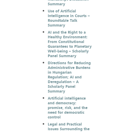
Summary
Use of Artificial
Intelligence in Courts –
Roundtable Talk
Summary
AI and the Right to a
Healthy Environment:
From Constitutional
Guarantees to Planetary
Well-being – Scholarly
Panel Summary
Directions for Reducing
Administrative Burdens
in Hungarian
Regulation; AI and
Deregulation – A
Scholarly Panel
Summary
Artificial intelligence
and democracy:
promise, risk, and the
need for democratic
control
Legal and Practical
Issues Surrounding the