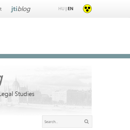
jti
blog
HU
EN
|
t
g
 Legal Studies