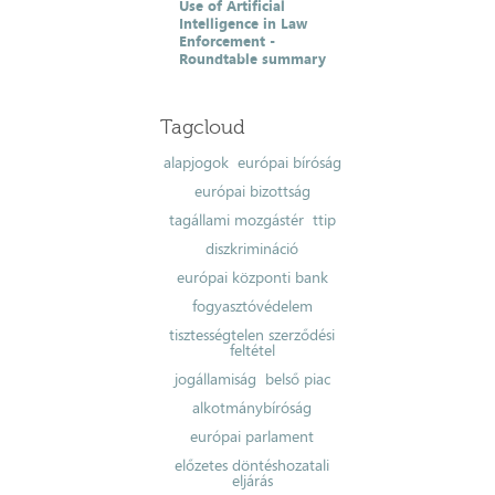
Use of Artificial
Intelligence in Law
Enforcement -
Roundtable summary
Tagcloud
alapjogok
európai bíróság
európai bizottság
tagállami mozgástér
ttip
diszkrimináció
európai központi bank
fogyasztóvédelem
tisztességtelen szerződési
feltétel
jogállamiság
belső piac
alkotmánybíróság
európai parlament
előzetes döntéshozatali
eljárás