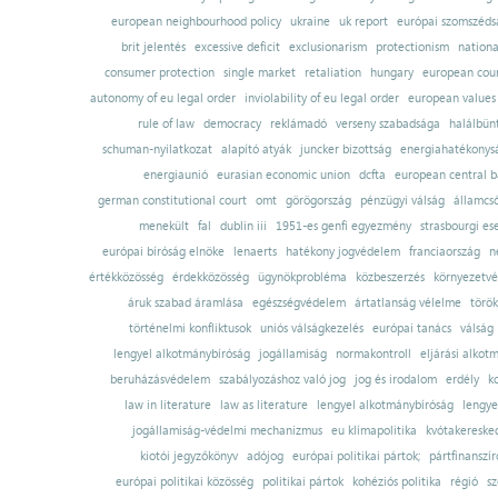
european neighbourhood policy
ukraine
uk report
európai szomszédsá
brit jelentés
excessive deficit
exclusionarism
protectionism
nationa
consumer protection
single market
retaliation
hungary
european court
autonomy of eu legal order
inviolability of eu legal order
european values
rule of law
democracy
reklámadó
verseny szabadsága
halálbün
schuman-nyilatkozat
alapító atyák
juncker bizottság
energiahatékonysá
energiaunió
eurasian economic union
dcfta
european central 
german constitutional court
omt
görögország
pénzügyi válság
államcs
menekült
fal
dublin iii
1951-es genfi egyezmény
strasbourgi es
európai bíróság elnöke
lenaerts
hatékony jogvédelem
franciaország
n
értékközösség
érdekközösség
ügynökprobléma
közbeszerzés
környezetvé
áruk szabad áramlása
egészségvédelem
ártatlanság vélelme
török
történelmi konfliktusok
uniós válságkezelés
európai tanács
válság
lengyel alkotmánybíróság
jogállamiság
normakontroll
eljárási alkot
beruházásvédelem
szabályozáshoz való jog
jog és irodalom
erdély
k
law in literature
law as literature
lengyel alkotmánybíróság
lengye
jogállamiság-védelmi mechanizmus
eu klímapolitika
kvótakereske
kiotói jegyzőkönyv
adójog
európai politikai pártok;
pártfinanszír
európai politikai közösség
politikai pártok
kohéziós politika
régió
sz