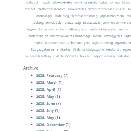
mulhaupt
ingatlanadó-követelés
nyilvános meghallgatás
kommunikáció
internet
platformtársadalom
adókövetelés
fizetésképtelenségi eljárás
so
kisebbségek
sokféleség
fizetésképtelenség;
jogharmonizáció;
cső
többségi demokrácia;
olaszország
népszavazás
common commercial
egyenlő bánásmód
emberi méltóság
ebh
szülő nők helyzete
peschka
parlament
véleménynyilvánítás szabadsága
média
országgyűlés
sajt
muršić
european court of human rights
dajkaterhesség
egyesült ki
közigazgatási perrendtartás
általános közigazgatási rendtartás
egyes
velencei bizottság
civil
felsőoktatás
lex ceu
közjogtudomány
zaklatás
Archive
(7)
2015. February
(1)
2015. March
(1)
2015. April
(1)
2015. May
(3)
2015. June
(1)
2015. July
(1)
2016. May
(1)
2016. December