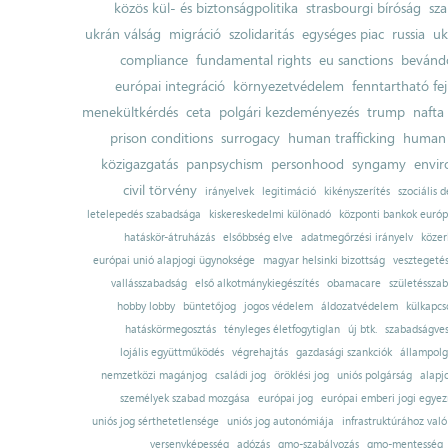
közös kül- és biztonságpolitika
strasbourgi bíróság
sza
ukrán válság
migráció
szolidaritás
egységes piac
russia
uk
compliance
fundamental rights
eu sanctions
bevándo
európai integráció
környezetvédelem
fenntartható fe
menekültkérdés
ceta
polgári kezdeményezés
trump
nafta
prison conditions
surrogacy
human trafficking
human 
közigazgatás
panpsychism
personhood
syngamy
envi
civil törvény
irányelvek
legitimáció
kikényszerítés
szociális d
letelepedés szabadsága
kiskereskedelmi különadó
központi bankok európ
hatáskör-átruházás
elsőbbség elve
adatmegőrzési irányelv
közer
európai unió alapjogi ügynoksége
magyar helsinki bizottság
vesztegeté
vallásszabadság
első alkotmánykiegészítés
obamacare
születésszab
hobby lobby
büntetőjog
jogos védelem
áldozatvédelem
külkapcs
hatáskörmegosztás
tényleges életfogytiglan
új btk.
szabadságves
lojális együttműködés
végrehajtás
gazdasági szankciók
állampolg
nemzetközi magánjog
családi jog
öröklési jog
uniós polgárság
alapj
személyek szabad mozgása
európai jog
európai emberi jogi egye
uniós jog sérthetetlensége
uniós jog autonómiája
infrastruktúrához val
versenyképesség
adózás
gmo-szabályozás
gmo-mentesség