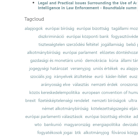
Legal and Practical Issues Surrounding the Use of Art
Intelligence in Law Enforcement - Roundtable summ
Tagcloud
alapjogok
európai bíróság
európai bizottság
tagállami moz
diszkrimináció
európai központi bank
fogyasztóvéd
tisztességtelen szerződési feltétel
jogállamiság
belső 
alkotmánybíróság
európai parlament
előzetes döntéshozata
gazdasági és monetáris unió
demokrácia
kúria
állami t
jogegységi határozat
versenyjog
uniós értékek
eu alapjo
szociális jog
irányelvek átültetése
euró
kásler-ítélet
eusz
arányosság elve
választás
nemzeti érdek
oroszorsz
közös kereskedelempolitika
european convention of huma
brexit
fizetésképtelenségi rendelet
nemzeti bíróságok
ultra
német alkotmánybíróság
kötelezettségszegési eljár
európai parlamenti választások
európai bizottság elnöke
ad
wto
bankunió
magyarország
energiapolitika
devizak
fogyatékosok jogai
btk
alkotmányjog
fővárosi közgy