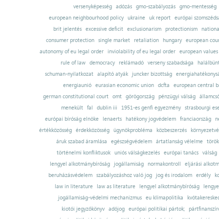
versenyképesség
adózás
gmo-szabályozás
gmo-mentesség
european neighbourhood policy
ukraine
uk report
európai szomszédsá
brit jelentés
excessive deficit
exclusionarism
protectionism
nationa
consumer protection
single market
retaliation
hungary
european court
autonomy of eu legal order
inviolability of eu legal order
european values
rule of law
democracy
reklámadó
verseny szabadsága
halálbün
schuman-nyilatkozat
alapító atyák
juncker bizottság
energiahatékonysá
energiaunió
eurasian economic union
dcfta
european central 
german constitutional court
omt
görögország
pénzügyi válság
államcs
menekült
fal
dublin iii
1951-es genfi egyezmény
strasbourgi es
európai bíróság elnöke
lenaerts
hatékony jogvédelem
franciaország
n
értékközösség
érdekközösség
ügynökprobléma
közbeszerzés
környezetvé
áruk szabad áramlása
egészségvédelem
ártatlanság vélelme
török
történelmi konfliktusok
uniós válságkezelés
európai tanács
válság
lengyel alkotmánybíróság
jogállamiság
normakontroll
eljárási alkot
beruházásvédelem
szabályozáshoz való jog
jog és irodalom
erdély
k
law in literature
law as literature
lengyel alkotmánybíróság
lengye
jogállamiság-védelmi mechanizmus
eu klímapolitika
kvótakereske
kiotói jegyzőkönyv
adójog
európai politikai pártok;
pártfinanszír