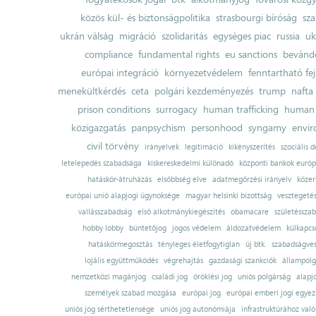
közös kül- és biztonságpolitika
strasbourgi bíróság
sza
ukrán válság
migráció
szolidaritás
egységes piac
russia
uk
compliance
fundamental rights
eu sanctions
bevándo
európai integráció
környezetvédelem
fenntartható fe
menekültkérdés
ceta
polgári kezdeményezés
trump
nafta
prison conditions
surrogacy
human trafficking
human 
közigazgatás
panpsychism
personhood
syngamy
envi
civil törvény
irányelvek
legitimáció
kikényszerítés
szociális d
letelepedés szabadsága
kiskereskedelmi különadó
központi bankok európ
hatáskör-átruházás
elsőbbség elve
adatmegőrzési irányelv
közer
európai unió alapjogi ügynoksége
magyar helsinki bizottság
vesztegeté
vallásszabadság
első alkotmánykiegészítés
obamacare
születésszab
hobby lobby
büntetőjog
jogos védelem
áldozatvédelem
külkapcs
hatáskörmegosztás
tényleges életfogytiglan
új btk.
szabadságves
lojális együttműködés
végrehajtás
gazdasági szankciók
állampolg
nemzetközi magánjog
családi jog
öröklési jog
uniós polgárság
alapj
személyek szabad mozgása
európai jog
európai emberi jogi egye
uniós jog sérthetetlensége
uniós jog autonómiája
infrastruktúrához val