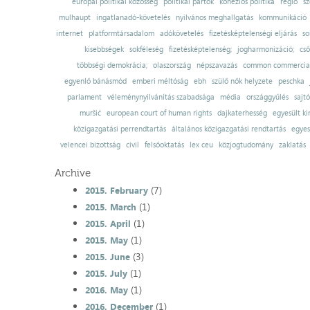
európai politikai közösség
politikai pártok
kohéziós politika
régió
sz
mulhaupt
ingatlanadó-követelés
nyilvános meghallgatás
kommunikáció
internet
platformtársadalom
adókövetelés
fizetésképtelenségi eljárás
so
kisebbségek
sokféleség
fizetésképtelenség;
jogharmonizáció;
cső
többségi demokrácia;
olaszország
népszavazás
common commercial
egyenlő bánásmód
emberi méltóság
ebh
szülő nők helyzete
peschka
parlament
véleménynyilvánítás szabadsága
média
országgyűlés
sajt
muršić
european court of human rights
dajkaterhesség
egyesült ki
közigazgatási perrendtartás
általános közigazgatási rendtartás
egyes
velencei bizottság
civil
felsőoktatás
lex ceu
közjogtudomány
zaklatás
Archive
(7)
2015. February
(1)
2015. March
(1)
2015. April
(1)
2015. May
(3)
2015. June
(1)
2015. July
(1)
2016. May
(1)
2016. December