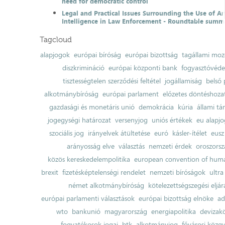
need for democratic control
Legal and Practical Issues Surrounding the Use of Art
Intelligence in Law Enforcement - Roundtable summ
Tagcloud
alapjogok
európai bíróság
európai bizottság
tagállami moz
diszkrimináció
európai központi bank
fogyasztóvéd
tisztességtelen szerződési feltétel
jogállamiság
belső 
alkotmánybíróság
európai parlament
előzetes döntéshozata
gazdasági és monetáris unió
demokrácia
kúria
állami t
jogegységi határozat
versenyjog
uniós értékek
eu alapjo
szociális jog
irányelvek átültetése
euró
kásler-ítélet
eusz
arányosság elve
választás
nemzeti érdek
oroszorsz
közös kereskedelempolitika
european convention of huma
brexit
fizetésképtelenségi rendelet
nemzeti bíróságok
ultra
német alkotmánybíróság
kötelezettségszegési eljár
európai parlamenti választások
európai bizottság elnöke
ad
wto
bankunió
magyarország
energiapolitika
devizak
fogyatékosok jogai
btk
alkotmányjog
fővárosi közgy