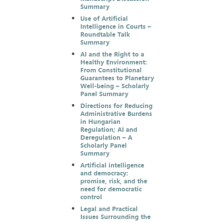
Summary
Use of Artificial
Intelligence in Courts –
Roundtable Talk
Summary
AI and the Right to a
Healthy Environment:
From Constitutional
Guarantees to Planetary
Well-being – Scholarly
Panel Summary
Directions for Reducing
Administrative Burdens
in Hungarian
Regulation; AI and
Deregulation – A
Scholarly Panel
Summary
Artificial intelligence
and democracy:
promise, risk, and the
need for democratic
control
Legal and Practical
Issues Surrounding the