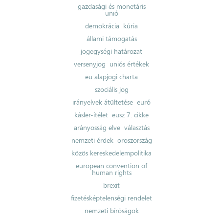
gazdasági és monetáris
unió
demokrácia
kúria
állami támogatás
jogegységi határozat
versenyjog
uniós értékek
eu alapjogi charta
szociális jog
irányelvek átültetése
euró
kásler-ítélet
eusz 7. cikke
arányosság elve
választás
nemzeti érdek
oroszország
közös kereskedelempolitika
european convention of
human rights
brexit
fizetésképtelenségi rendelet
nemzeti bíróságok