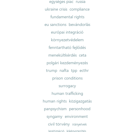
egységes piac
russia
ukraine crisis
compliance
fundamental rights
eu sanctions
bevándorlás
európai integráció
környezetvédelem
fenntartható fejlődés
menekültkérdés
ceta
polgári kezdeményezés
trump
nafta
tpp
ecthr
prison conditions
surrogacy
human trafficking
human rights
közigazgatás
panpsychism
personhood
syngamy
environment
civil törvény
irányelvek
legitimáció
kikényszerítés