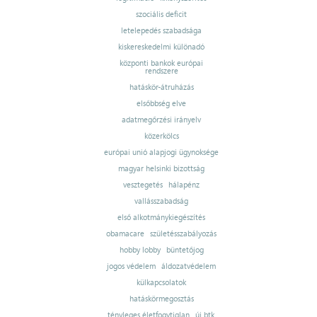
szociális deficit
letelepedés szabadsága
kiskereskedelmi különadó
központi bankok európai
rendszere
hatáskör-átruházás
elsőbbség elve
adatmegőrzési irányelv
közerkölcs
európai unió alapjogi ügynoksége
magyar helsinki bizottság
vesztegetés
hálapénz
vallásszabadság
első alkotmánykiegészítés
obamacare
születésszabályozás
hobby lobby
büntetőjog
jogos védelem
áldozatvédelem
külkapcsolatok
hatáskörmegosztás
tényleges életfogytiglan
új btk.