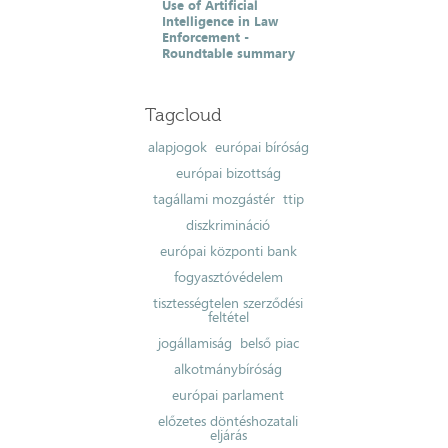
Use of Artificial
Intelligence in Law
Enforcement -
Roundtable summary
Tagcloud
alapjogok
európai bíróság
európai bizottság
tagállami mozgástér
ttip
diszkrimináció
európai központi bank
fogyasztóvédelem
tisztességtelen szerződési
feltétel
jogállamiság
belső piac
alkotmánybíróság
európai parlament
előzetes döntéshozatali
eljárás