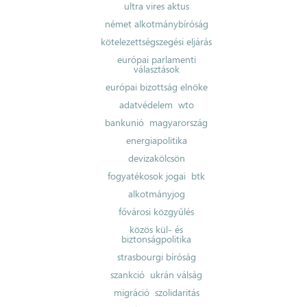
ultra vires aktus
német alkotmánybíróság
kötelezettségszegési eljárás
európai parlamenti
választások
európai bizottság elnöke
adatvédelem
wto
bankunió
magyarország
energiapolitika
devizakölcsön
fogyatékosok jogai
btk
alkotmányjog
fővárosi közgyűlés
közös kül- és
biztonságpolitika
strasbourgi bíróság
szankció
ukrán válság
migráció
szolidaritás