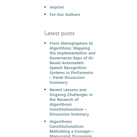
Imprint
For Our Authors
Latest posts
From Stenographers to
Algorithms: Mapping
the Implementation and
Governance Gaps of AI-
Based Automated-
Speech Recognition
Systems in Parliaments
– Panel Discussion
Summary
Recent Lessons and
Ongoing Challenges in
the Research of
Algorithmic
Constitutionalism –
Discussion Summary
Algorithmic
Constitutionalism:
Rethinking a Concept –
Manuscript Discussion