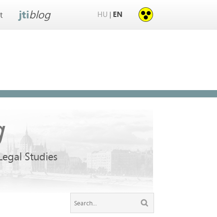
jti
blog
HU
EN
|
t
g
 Legal Studies