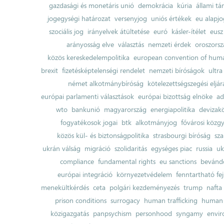
gazdasági és monetáris unió
demokrácia
kúria
állami t
jogegységi határozat
versenyjog
uniós értékek
eu alapjo
szociális jog
irányelvek átültetése
euró
kásler-ítélet
eusz
arányosság elve
választás
nemzeti érdek
oroszorsz
közös kereskedelempolitika
european convention of huma
brexit
fizetésképtelenségi rendelet
nemzeti bíróságok
ultra
német alkotmánybíróság
kötelezettségszegési eljár
európai parlamenti választások
európai bizottság elnöke
ad
wto
bankunió
magyarország
energiapolitika
devizak
fogyatékosok jogai
btk
alkotmányjog
fővárosi közgy
közös kül- és biztonságpolitika
strasbourgi bíróság
sza
ukrán válság
migráció
szolidaritás
egységes piac
russia
uk
compliance
fundamental rights
eu sanctions
bevándo
európai integráció
környezetvédelem
fenntartható fe
menekültkérdés
ceta
polgári kezdeményezés
trump
nafta
prison conditions
surrogacy
human trafficking
human 
közigazgatás
panpsychism
personhood
syngamy
envi