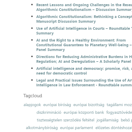
Recent Lessons and Ongoing Challenges in the Resea
Algorithmic Constitutionalism – Discussion Summar
Algorithmic Constitutionalism: Rethinking a Concep
Manuscript Discussion Summary
Use of Artificial Intelligence in Courts – Roundtable 
Summary
AI and the Right to a Healthy Environment: From
Constitutional Guarantees to Planetary Well-being –
Panel Summary
Directions for Reducing Administrative Burdens in 
Regulation; AI and Deregulation – A Scholarly Pan
Artificial intelligence and democracy: promise, risk,
need for democratic control
Legal and Practical Issues Surrounding the Use of Art
Intelligence in Law Enforcement - Roundtable summ
Tagcloud
alapjogok
európai bíróság
európai bizottság
tagállami moz
diszkrimináció
európai központi bank
fogyasztóvéd
tisztességtelen szerződési feltétel
jogállamiság
belső 
alkotmánybíróság
európai parlament
előzetes döntéshozata