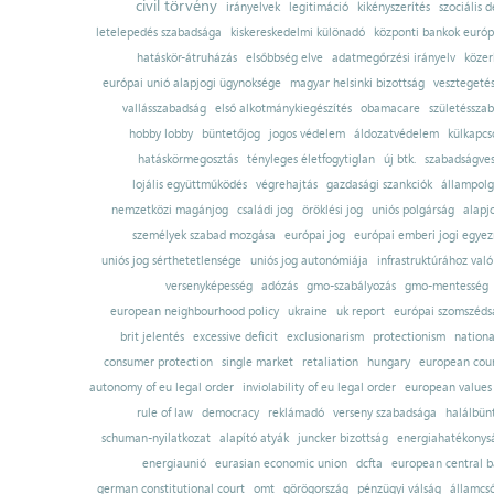
civil törvény
irányelvek
legitimáció
kikényszerítés
szociális d
letelepedés szabadsága
kiskereskedelmi különadó
központi bankok európ
hatáskör-átruházás
elsőbbség elve
adatmegőrzési irányelv
közer
európai unió alapjogi ügynoksége
magyar helsinki bizottság
vesztegeté
vallásszabadság
első alkotmánykiegészítés
obamacare
születésszab
hobby lobby
büntetőjog
jogos védelem
áldozatvédelem
külkapcs
hatáskörmegosztás
tényleges életfogytiglan
új btk.
szabadságves
lojális együttműködés
végrehajtás
gazdasági szankciók
állampolg
nemzetközi magánjog
családi jog
öröklési jog
uniós polgárság
alapj
személyek szabad mozgása
európai jog
európai emberi jogi egye
uniós jog sérthetetlensége
uniós jog autonómiája
infrastruktúrához val
versenyképesség
adózás
gmo-szabályozás
gmo-mentesség
european neighbourhood policy
ukraine
uk report
európai szomszédsá
brit jelentés
excessive deficit
exclusionarism
protectionism
nationa
consumer protection
single market
retaliation
hungary
european court
autonomy of eu legal order
inviolability of eu legal order
european values
rule of law
democracy
reklámadó
verseny szabadsága
halálbün
schuman-nyilatkozat
alapító atyák
juncker bizottság
energiahatékonysá
energiaunió
eurasian economic union
dcfta
european central 
german constitutional court
omt
görögország
pénzügyi válság
államcs