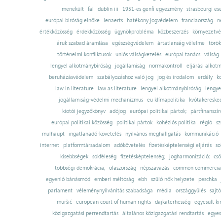
menekült
fal
dublin iii
1951-es genfi egyezmény
strasbourgi es
európai bíróság elnöke
lenaerts
hatékony jogvédelem
franciaország
n
értékközösség
érdekközösség
ügynökprobléma
közbeszerzés
környezetvé
áruk szabad áramlása
egészségvédelem
ártatlanság vélelme
török
történelmi konfliktusok
uniós válságkezelés
európai tanács
válság
lengyel alkotmánybíróság
jogállamiság
normakontroll
eljárási alkot
beruházásvédelem
szabályozáshoz való jog
jog és irodalom
erdély
k
law in literature
law as literature
lengyel alkotmánybíróság
lengye
jogállamiság-védelmi mechanizmus
eu klímapolitika
kvótakereske
kiotói jegyzőkönyv
adójog
európai politikai pártok;
pártfinanszír
európai politikai közösség
politikai pártok
kohéziós politika
régió
sz
mulhaupt
ingatlanadó-követelés
nyilvános meghallgatás
kommunikáció
internet
platformtársadalom
adókövetelés
fizetésképtelenségi eljárás
so
kisebbségek
sokféleség
fizetésképtelenség;
jogharmonizáció;
cső
többségi demokrácia;
olaszország
népszavazás
common commercial
egyenlő bánásmód
emberi méltóság
ebh
szülő nők helyzete
peschka
parlament
véleménynyilvánítás szabadsága
média
országgyűlés
sajt
muršić
european court of human rights
dajkaterhesség
egyesült ki
közigazgatási perrendtartás
általános közigazgatási rendtartás
egyes