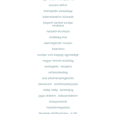
szociális deficit
letelepedés szabadsága
kiskereskedelmi különadó
központi bankok európai
rendszere
hatáskör-átruházás
elsőbbség elve
adatmegőrzési irányelv
közerkölcs
európai unió alapjogi ügynoksége
magyar helsinki bizottság
vesztegetés
hálapénz
vallásszabadság
első alkotmánykiegészítés
obamacare
születésszabályozás
hobby lobby
büntetőjog
jogos védelem
áldozatvédelem
külkapcsolatok
hatáskörmegosztás
tényleges életfogytiglan
új btk.