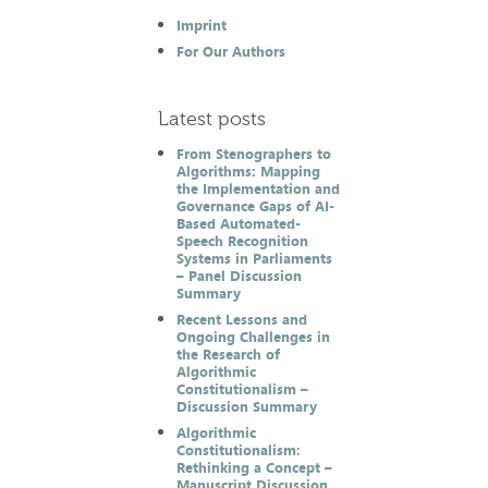
Imprint
For Our Authors
Latest posts
From Stenographers to
Algorithms: Mapping
the Implementation and
Governance Gaps of AI-
Based Automated-
Speech Recognition
Systems in Parliaments
– Panel Discussion
Summary
Recent Lessons and
Ongoing Challenges in
the Research of
Algorithmic
Constitutionalism –
Discussion Summary
Algorithmic
Constitutionalism:
Rethinking a Concept –
Manuscript Discussion