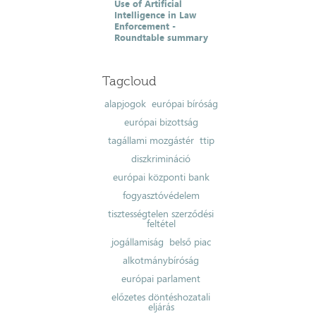
Use of Artificial
Intelligence in Law
Enforcement -
Roundtable summary
Tagcloud
alapjogok
európai bíróság
európai bizottság
tagállami mozgástér
ttip
diszkrimináció
európai központi bank
fogyasztóvédelem
tisztességtelen szerződési
feltétel
jogállamiság
belső piac
alkotmánybíróság
európai parlament
előzetes döntéshozatali
eljárás