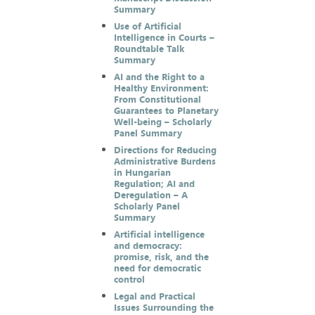
Summary
Use of Artificial
Intelligence in Courts –
Roundtable Talk
Summary
AI and the Right to a
Healthy Environment:
From Constitutional
Guarantees to Planetary
Well-being – Scholarly
Panel Summary
Directions for Reducing
Administrative Burdens
in Hungarian
Regulation; AI and
Deregulation – A
Scholarly Panel
Summary
Artificial intelligence
and democracy:
promise, risk, and the
need for democratic
control
Legal and Practical
Issues Surrounding the