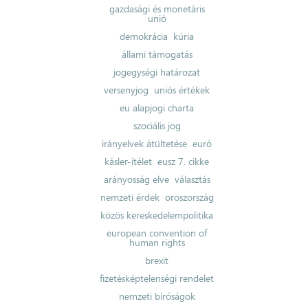
gazdasági és monetáris
unió
demokrácia
kúria
állami támogatás
jogegységi határozat
versenyjog
uniós értékek
eu alapjogi charta
szociális jog
irányelvek átültetése
euró
kásler-ítélet
eusz 7. cikke
arányosság elve
választás
nemzeti érdek
oroszország
közös kereskedelempolitika
european convention of
human rights
brexit
fizetésképtelenségi rendelet
nemzeti bíróságok