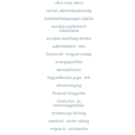
ultra vires aktus
német alkotmánybíróság
kötelezettségszegési eljárás
európai parlamenti
választások
európai bizottság elnöke
adatvédelem
wto
bankunió
magyarország
energiapolitika
devizakölcsön
fogyatékosok jogai
btk
alkotmányjog
fővárosi közgyűlés
közös kül- és
biztonságpolitika
strasbourgi bíróság
szankció
ukrán válság
migráció
szolidaritás