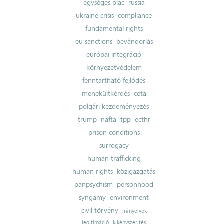
egységes piac
russia
ukraine crisis
compliance
fundamental rights
eu sanctions
bevándorlás
európai integráció
környezetvédelem
fenntartható fejlődés
menekültkérdés
ceta
polgári kezdeményezés
trump
nafta
tpp
ecthr
prison conditions
surrogacy
human trafficking
human rights
közigazgatás
panpsychism
personhood
syngamy
environment
civil törvény
irányelvek
legitimáció
kikényszerítés