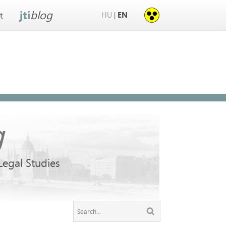
jti
blog
HU
EN
|
t
g
 Legal Studies