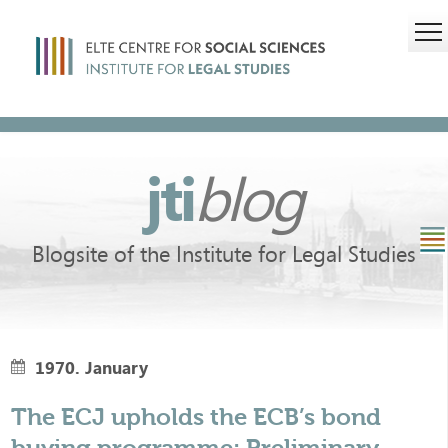
jti
blog
Blogsite of the Institute for Legal Studies
1970. January
The ECJ upholds the ECB’s bond
buying programme: Preliminary