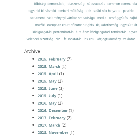
többségi demokrácia;
olaszország
népszavazás
common commercial
egyenlő bánásmód
emberi méltóság
ebh
szülő nők helyzete
peschka
parlament
véleménynyilvánítás szabadsága
média
országgyűlés
sajt
muršić
european court of human rights
dajkaterhesség
egyesült ki
közigazgatási perrendtartás
általános közigazgatási rendtartás
egyes
velencei bizottság
civil
felsőoktatás
lex ceu
közjogtudomány
zaklatás
Archive
(7)
2015. February
(1)
2015. March
(1)
2015. April
(1)
2015. May
(3)
2015. June
(1)
2015. July
(1)
2016. May
(1)
2016. December
(2)
2017. February
(2)
2017. March
(1)
2018. November