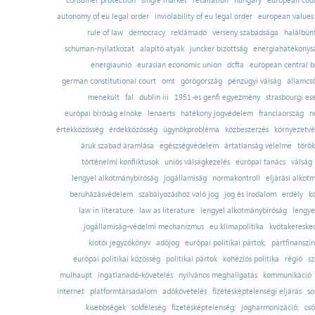
consumer protection
single market
retaliation
hungary
european court
autonomy of eu legal order
inviolability of eu legal order
european values
rule of law
democracy
reklámadó
verseny szabadsága
halálbün
schuman-nyilatkozat
alapító atyák
juncker bizottság
energiahatékonysá
energiaunió
eurasian economic union
dcfta
european central 
german constitutional court
omt
görögország
pénzügyi válság
államcs
menekült
fal
dublin iii
1951-es genfi egyezmény
strasbourgi es
európai bíróság elnöke
lenaerts
hatékony jogvédelem
franciaország
n
értékközösség
érdekközösség
ügynökprobléma
közbeszerzés
környezetvé
áruk szabad áramlása
egészségvédelem
ártatlanság vélelme
török
történelmi konfliktusok
uniós válságkezelés
európai tanács
válság
lengyel alkotmánybíróság
jogállamiság
normakontroll
eljárási alkot
beruházásvédelem
szabályozáshoz való jog
jog és irodalom
erdély
k
law in literature
law as literature
lengyel alkotmánybíróság
lengye
jogállamiság-védelmi mechanizmus
eu klímapolitika
kvótakereske
kiotói jegyzőkönyv
adójog
európai politikai pártok;
pártfinanszír
európai politikai közösség
politikai pártok
kohéziós politika
régió
sz
mulhaupt
ingatlanadó-követelés
nyilvános meghallgatás
kommunikáció
internet
platformtársadalom
adókövetelés
fizetésképtelenségi eljárás
so
kisebbségek
sokféleség
fizetésképtelenség;
jogharmonizáció;
cső