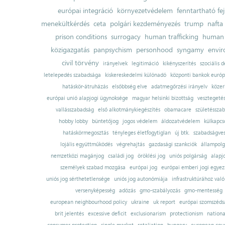
európai integráció
környezetvédelem
fenntartható fe
menekültkérdés
ceta
polgári kezdeményezés
trump
nafta
prison conditions
surrogacy
human trafficking
human 
közigazgatás
panpsychism
personhood
syngamy
envi
civil törvény
irányelvek
legitimáció
kikényszerítés
szociális d
letelepedés szabadsága
kiskereskedelmi különadó
központi bankok európ
hatáskör-átruházás
elsőbbség elve
adatmegőrzési irányelv
közer
európai unió alapjogi ügynoksége
magyar helsinki bizottság
vesztegeté
vallásszabadság
első alkotmánykiegészítés
obamacare
születésszab
hobby lobby
büntetőjog
jogos védelem
áldozatvédelem
külkapcs
hatáskörmegosztás
tényleges életfogytiglan
új btk.
szabadságves
lojális együttműködés
végrehajtás
gazdasági szankciók
állampolg
nemzetközi magánjog
családi jog
öröklési jog
uniós polgárság
alapj
személyek szabad mozgása
európai jog
európai emberi jogi egye
uniós jog sérthetetlensége
uniós jog autonómiája
infrastruktúrához val
versenyképesség
adózás
gmo-szabályozás
gmo-mentesség
european neighbourhood policy
ukraine
uk report
európai szomszédsá
brit jelentés
excessive deficit
exclusionarism
protectionism
nationa