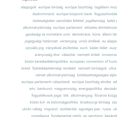
alapjogok
európai bíróság
európai bizottság
tagállami moz
diszkrimináció
európai központi bank
fogyasztóvéd
tisztességtelen szerződési feltétel
jogállamiság
belső 
alkotmánybíróság
európai parlament
előzetes döntéshozata
gazdasági és monetáris unió
demokrácia
kúria
állami t
jogegységi határozat
versenyjog
uniós értékek
eu alapjo
szociális jog
irányelvek átültetése
euró
kásler-ítélet
eusz
arányosság elve
választás
nemzeti érdek
oroszorsz
közös kereskedelempolitika
european convention of huma
brexit
fizetésképtelenségi rendelet
nemzeti bíróságok
ultra
német alkotmánybíróság
kötelezettségszegési eljár
európai parlamenti választások
európai bizottság elnöke
ad
wto
bankunió
magyarország
energiapolitika
devizak
fogyatékosok jogai
btk
alkotmányjog
fővárosi közgy
közös kül- és biztonságpolitika
strasbourgi bíróság
sza
ukrán válság
migráció
szolidaritás
egységes piac
russia
uk
compliance
fundamental rights
eu sanctions
bevándo