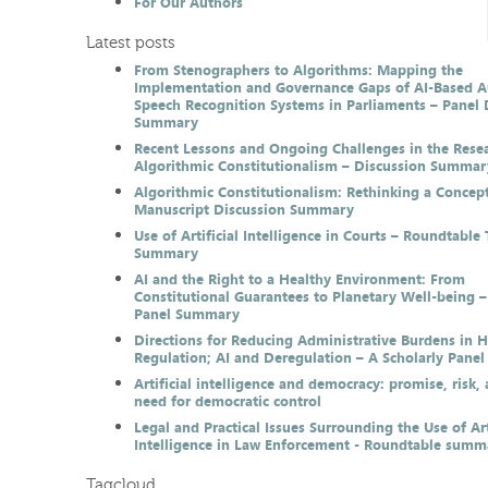
For Our Authors
Latest posts
From Stenographers to Algorithms: Mapping the
Implementation and Governance Gaps of AI-Based 
Speech Recognition Systems in Parliaments – Panel 
Summary
Recent Lessons and Ongoing Challenges in the Resea
Algorithmic Constitutionalism – Discussion Summar
Algorithmic Constitutionalism: Rethinking a Concep
Manuscript Discussion Summary
Use of Artificial Intelligence in Courts – Roundtable 
Summary
AI and the Right to a Healthy Environment: From
Constitutional Guarantees to Planetary Well-being –
Panel Summary
Directions for Reducing Administrative Burdens in 
Regulation; AI and Deregulation – A Scholarly Pan
Artificial intelligence and democracy: promise, risk,
need for democratic control
Legal and Practical Issues Surrounding the Use of Art
Intelligence in Law Enforcement - Roundtable summ
Tagcloud