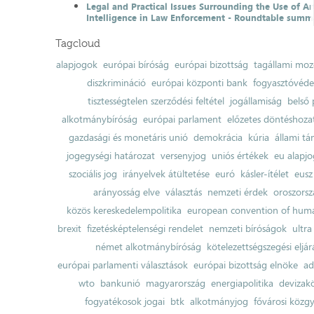
Legal and Practical Issues Surrounding the Use of Art
Intelligence in Law Enforcement - Roundtable summ
Tagcloud
alapjogok
európai bíróság
európai bizottság
tagállami moz
diszkrimináció
európai központi bank
fogyasztóvéd
tisztességtelen szerződési feltétel
jogállamiság
belső 
alkotmánybíróság
európai parlament
előzetes döntéshozata
gazdasági és monetáris unió
demokrácia
kúria
állami t
jogegységi határozat
versenyjog
uniós értékek
eu alapjo
szociális jog
irányelvek átültetése
euró
kásler-ítélet
eusz
arányosság elve
választás
nemzeti érdek
oroszorsz
közös kereskedelempolitika
european convention of huma
brexit
fizetésképtelenségi rendelet
nemzeti bíróságok
ultra
német alkotmánybíróság
kötelezettségszegési eljár
európai parlamenti választások
európai bizottság elnöke
ad
wto
bankunió
magyarország
energiapolitika
devizak
fogyatékosok jogai
btk
alkotmányjog
fővárosi közgy