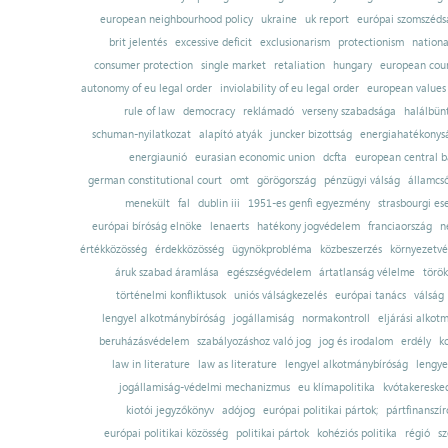
european neighbourhood policy
ukraine
uk report
európai szomszédsá
brit jelentés
excessive deficit
exclusionarism
protectionism
nationa
consumer protection
single market
retaliation
hungary
european court
autonomy of eu legal order
inviolability of eu legal order
european values
rule of law
democracy
reklámadó
verseny szabadsága
halálbün
schuman-nyilatkozat
alapító atyák
juncker bizottság
energiahatékonysá
energiaunió
eurasian economic union
dcfta
european central 
german constitutional court
omt
görögország
pénzügyi válság
államcs
menekült
fal
dublin iii
1951-es genfi egyezmény
strasbourgi es
európai bíróság elnöke
lenaerts
hatékony jogvédelem
franciaország
n
értékközösség
érdekközösség
ügynökprobléma
közbeszerzés
környezetvé
áruk szabad áramlása
egészségvédelem
ártatlanság vélelme
török
történelmi konfliktusok
uniós válságkezelés
európai tanács
válság
lengyel alkotmánybíróság
jogállamiság
normakontroll
eljárási alkot
beruházásvédelem
szabályozáshoz való jog
jog és irodalom
erdély
k
law in literature
law as literature
lengyel alkotmánybíróság
lengye
jogállamiság-védelmi mechanizmus
eu klímapolitika
kvótakereske
kiotói jegyzőkönyv
adójog
európai politikai pártok;
pártfinanszír
európai politikai közösség
politikai pártok
kohéziós politika
régió
sz