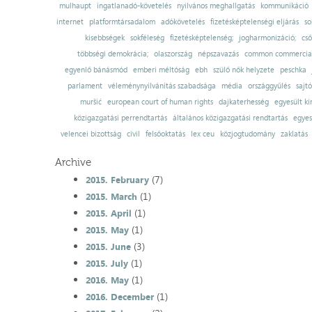
mulhaupt
ingatlanadó-követelés
nyilvános meghallgatás
kommunikáció
internet
platformtársadalom
adókövetelés
fizetésképtelenségi eljárás
so
kisebbségek
sokféleség
fizetésképtelenség;
jogharmonizáció;
cső
többségi demokrácia;
olaszország
népszavazás
common commercial
egyenlő bánásmód
emberi méltóság
ebh
szülő nők helyzete
peschka
parlament
véleménynyilvánítás szabadsága
média
országgyűlés
sajt
muršić
european court of human rights
dajkaterhesség
egyesült ki
közigazgatási perrendtartás
általános közigazgatási rendtartás
egyes
velencei bizottság
civil
felsőoktatás
lex ceu
közjogtudomány
zaklatás
Archive
(7)
2015. February
(1)
2015. March
(1)
2015. April
(1)
2015. May
(3)
2015. June
(1)
2015. July
(1)
2016. May
(1)
2016. December