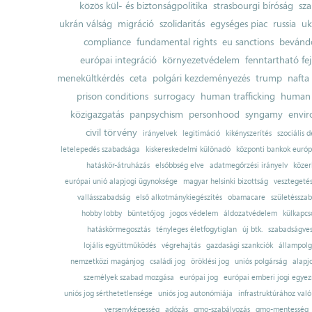
közös kül- és biztonságpolitika
strasbourgi bíróság
sza
ukrán válság
migráció
szolidaritás
egységes piac
russia
uk
compliance
fundamental rights
eu sanctions
bevándo
európai integráció
környezetvédelem
fenntartható fe
menekültkérdés
ceta
polgári kezdeményezés
trump
nafta
prison conditions
surrogacy
human trafficking
human 
közigazgatás
panpsychism
personhood
syngamy
envi
civil törvény
irányelvek
legitimáció
kikényszerítés
szociális d
letelepedés szabadsága
kiskereskedelmi különadó
központi bankok európ
hatáskör-átruházás
elsőbbség elve
adatmegőrzési irányelv
közer
európai unió alapjogi ügynoksége
magyar helsinki bizottság
vesztegeté
vallásszabadság
első alkotmánykiegészítés
obamacare
születésszab
hobby lobby
büntetőjog
jogos védelem
áldozatvédelem
külkapcs
hatáskörmegosztás
tényleges életfogytiglan
új btk.
szabadságves
lojális együttműködés
végrehajtás
gazdasági szankciók
állampolg
nemzetközi magánjog
családi jog
öröklési jog
uniós polgárság
alapj
személyek szabad mozgása
európai jog
európai emberi jogi egye
uniós jog sérthetetlensége
uniós jog autonómiája
infrastruktúrához val
versenyképesség
adózás
gmo-szabályozás
gmo-mentesség