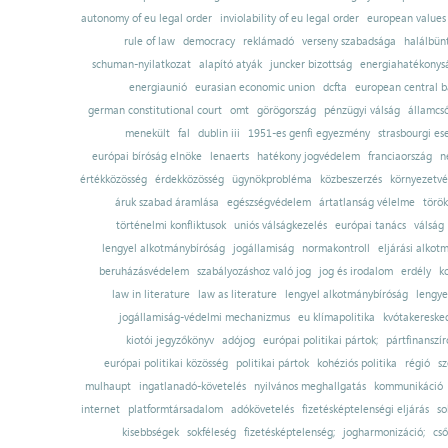
autonomy of eu legal order
inviolability of eu legal order
european values
rule of law
democracy
reklámadó
verseny szabadsága
halálbün
schuman-nyilatkozat
alapító atyák
juncker bizottság
energiahatékonysá
energiaunió
eurasian economic union
dcfta
european central 
german constitutional court
omt
görögország
pénzügyi válság
államcs
menekült
fal
dublin iii
1951-es genfi egyezmény
strasbourgi es
európai bíróság elnöke
lenaerts
hatékony jogvédelem
franciaország
n
értékközösség
érdekközösség
ügynökprobléma
közbeszerzés
környezetvé
áruk szabad áramlása
egészségvédelem
ártatlanság vélelme
török
történelmi konfliktusok
uniós válságkezelés
európai tanács
válság
lengyel alkotmánybíróság
jogállamiság
normakontroll
eljárási alkot
beruházásvédelem
szabályozáshoz való jog
jog és irodalom
erdély
k
law in literature
law as literature
lengyel alkotmánybíróság
lengye
jogállamiság-védelmi mechanizmus
eu klímapolitika
kvótakereske
kiotói jegyzőkönyv
adójog
európai politikai pártok;
pártfinanszír
európai politikai közösség
politikai pártok
kohéziós politika
régió
sz
mulhaupt
ingatlanadó-követelés
nyilvános meghallgatás
kommunikáció
internet
platformtársadalom
adókövetelés
fizetésképtelenségi eljárás
so
kisebbségek
sokféleség
fizetésképtelenség;
jogharmonizáció;
cső