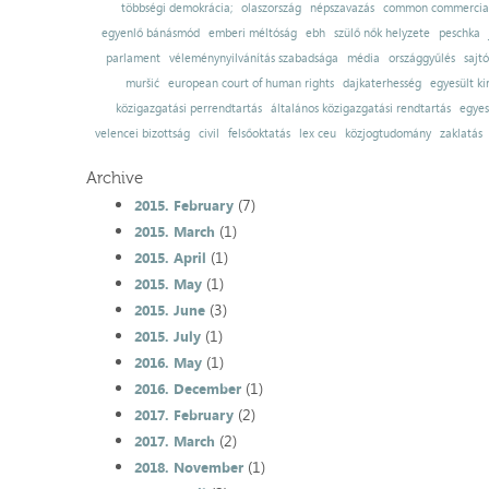
többségi demokrácia;
olaszország
népszavazás
common commercial
egyenlő bánásmód
emberi méltóság
ebh
szülő nők helyzete
peschka
parlament
véleménynyilvánítás szabadsága
média
országgyűlés
sajt
muršić
european court of human rights
dajkaterhesség
egyesült ki
közigazgatási perrendtartás
általános közigazgatási rendtartás
egyes
velencei bizottság
civil
felsőoktatás
lex ceu
közjogtudomány
zaklatás
Archive
(7)
2015. February
(1)
2015. March
(1)
2015. April
(1)
2015. May
(3)
2015. June
(1)
2015. July
(1)
2016. May
(1)
2016. December
(2)
2017. February
(2)
2017. March
(1)
2018. November