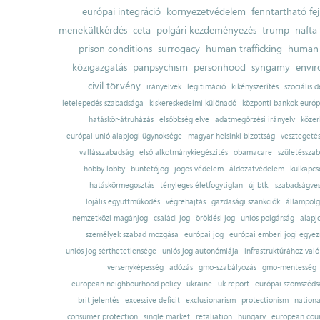
európai integráció
környezetvédelem
fenntartható fe
menekültkérdés
ceta
polgári kezdeményezés
trump
nafta
prison conditions
surrogacy
human trafficking
human 
közigazgatás
panpsychism
personhood
syngamy
envi
civil törvény
irányelvek
legitimáció
kikényszerítés
szociális d
letelepedés szabadsága
kiskereskedelmi különadó
központi bankok európ
hatáskör-átruházás
elsőbbség elve
adatmegőrzési irányelv
közer
európai unió alapjogi ügynoksége
magyar helsinki bizottság
vesztegeté
vallásszabadság
első alkotmánykiegészítés
obamacare
születésszab
hobby lobby
büntetőjog
jogos védelem
áldozatvédelem
külkapcs
hatáskörmegosztás
tényleges életfogytiglan
új btk.
szabadságves
lojális együttműködés
végrehajtás
gazdasági szankciók
állampolg
nemzetközi magánjog
családi jog
öröklési jog
uniós polgárság
alapj
személyek szabad mozgása
európai jog
európai emberi jogi egye
uniós jog sérthetetlensége
uniós jog autonómiája
infrastruktúrához val
versenyképesség
adózás
gmo-szabályozás
gmo-mentesség
european neighbourhood policy
ukraine
uk report
európai szomszédsá
brit jelentés
excessive deficit
exclusionarism
protectionism
nationa
consumer protection
single market
retaliation
hungary
european court