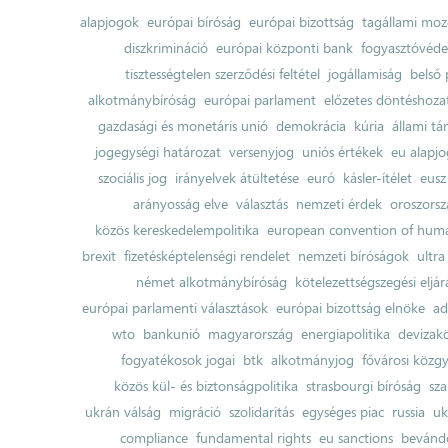
alapjogok
európai bíróság
európai bizottság
tagállami moz
diszkrimináció
európai központi bank
fogyasztóvéd
tisztességtelen szerződési feltétel
jogállamiság
belső 
alkotmánybíróság
európai parlament
előzetes döntéshozata
gazdasági és monetáris unió
demokrácia
kúria
állami t
jogegységi határozat
versenyjog
uniós értékek
eu alapjo
szociális jog
irányelvek átültetése
euró
kásler-ítélet
eusz
arányosság elve
választás
nemzeti érdek
oroszorsz
közös kereskedelempolitika
european convention of huma
brexit
fizetésképtelenségi rendelet
nemzeti bíróságok
ultra
német alkotmánybíróság
kötelezettségszegési eljár
európai parlamenti választások
európai bizottság elnöke
ad
wto
bankunió
magyarország
energiapolitika
devizak
fogyatékosok jogai
btk
alkotmányjog
fővárosi közgy
közös kül- és biztonságpolitika
strasbourgi bíróság
sza
ukrán válság
migráció
szolidaritás
egységes piac
russia
uk
compliance
fundamental rights
eu sanctions
bevándo