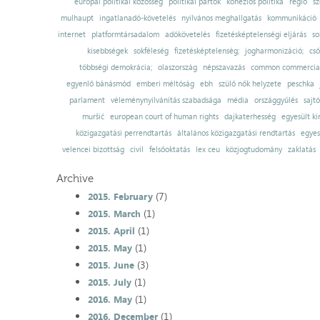
európai politikai közösség
politikai pártok
kohéziós politika
régió
sz
mulhaupt
ingatlanadó-követelés
nyilvános meghallgatás
kommunikáció
internet
platformtársadalom
adókövetelés
fizetésképtelenségi eljárás
so
kisebbségek
sokféleség
fizetésképtelenség;
jogharmonizáció;
cső
többségi demokrácia;
olaszország
népszavazás
common commercial
egyenlő bánásmód
emberi méltóság
ebh
szülő nők helyzete
peschka
parlament
véleménynyilvánítás szabadsága
média
országgyűlés
sajt
muršić
european court of human rights
dajkaterhesség
egyesült ki
közigazgatási perrendtartás
általános közigazgatási rendtartás
egyes
velencei bizottság
civil
felsőoktatás
lex ceu
közjogtudomány
zaklatás
Archive
(7)
2015. February
(1)
2015. March
(1)
2015. April
(1)
2015. May
(3)
2015. June
(1)
2015. July
(1)
2016. May
(1)
2016. December