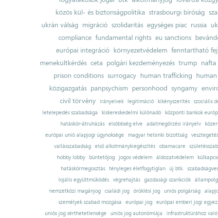
közös kül- és biztonságpolitika
strasbourgi bíróság
sza
ukrán válság
migráció
szolidaritás
egységes piac
russia
uk
compliance
fundamental rights
eu sanctions
bevándo
európai integráció
környezetvédelem
fenntartható fe
menekültkérdés
ceta
polgári kezdeményezés
trump
nafta
prison conditions
surrogacy
human trafficking
human 
közigazgatás
panpsychism
personhood
syngamy
envi
civil törvény
irányelvek
legitimáció
kikényszerítés
szociális d
letelepedés szabadsága
kiskereskedelmi különadó
központi bankok európ
hatáskör-átruházás
elsőbbség elve
adatmegőrzési irányelv
közer
európai unió alapjogi ügynoksége
magyar helsinki bizottság
vesztegeté
vallásszabadság
első alkotmánykiegészítés
obamacare
születésszab
hobby lobby
büntetőjog
jogos védelem
áldozatvédelem
külkapcs
hatáskörmegosztás
tényleges életfogytiglan
új btk.
szabadságves
lojális együttműködés
végrehajtás
gazdasági szankciók
állampolg
nemzetközi magánjog
családi jog
öröklési jog
uniós polgárság
alapj
személyek szabad mozgása
európai jog
európai emberi jogi egye
uniós jog sérthetetlensége
uniós jog autonómiája
infrastruktúrához val