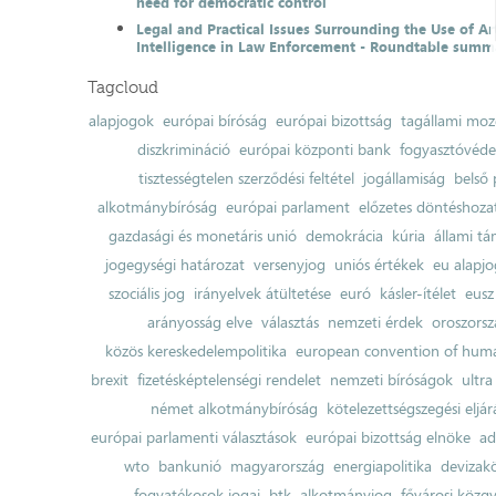
need for democratic control
Legal and Practical Issues Surrounding the Use of Art
Intelligence in Law Enforcement - Roundtable summ
Tagcloud
alapjogok
európai bíróság
európai bizottság
tagállami moz
diszkrimináció
európai központi bank
fogyasztóvéd
tisztességtelen szerződési feltétel
jogállamiság
belső 
alkotmánybíróság
európai parlament
előzetes döntéshozata
gazdasági és monetáris unió
demokrácia
kúria
állami t
jogegységi határozat
versenyjog
uniós értékek
eu alapjo
szociális jog
irányelvek átültetése
euró
kásler-ítélet
eusz
arányosság elve
választás
nemzeti érdek
oroszorsz
közös kereskedelempolitika
european convention of huma
brexit
fizetésképtelenségi rendelet
nemzeti bíróságok
ultra
német alkotmánybíróság
kötelezettségszegési eljár
európai parlamenti választások
európai bizottság elnöke
ad
wto
bankunió
magyarország
energiapolitika
devizak
fogyatékosok jogai
btk
alkotmányjog
fővárosi közgy