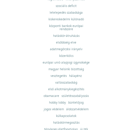
szociális deficit
letelepedés szabadsága
kiskereskedelmi különadó
központi bankok európai
rendszere
hatáskör-átruházás
elsőbbség elve
adatmegőrzési irányelv
közerkölcs
európai unió alapjogi ügynoksége
magyar helsinki bizottság
vesztegetés
hálapénz
vallásszabadság
első alkotmánykiegészítés
obamacare
születésszabályozás
hobby lobby
büntetőjog
jogos védelem
áldozatvédelem
külkapcsolatok
hatáskörmegosztás
tényleges életfogytiglan
új btk.