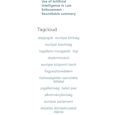
Use of Artificial
Intelligence in Law
Enforcement -
Roundtable summary
Tagcloud
alapjogok
európai bíróság
európai bizottság
tagállami mozgástér
ttip
diszkrimináció
európai központi bank
fogyasztóvédelem
tisztességtelen szerződési
feltétel
jogállamiság
belső piac
alkotmánybíróság
európai parlament
előzetes döntéshozatali
eljárás