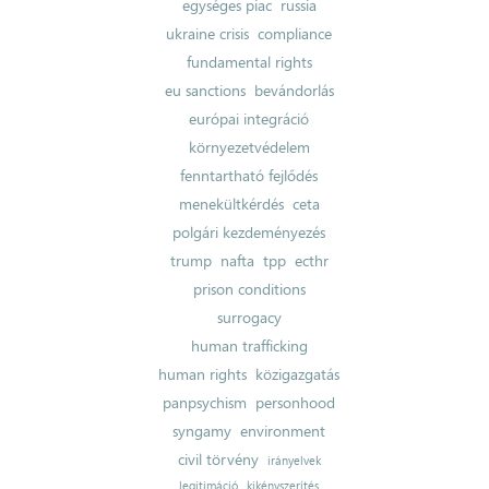
egységes piac
russia
ukraine crisis
compliance
fundamental rights
eu sanctions
bevándorlás
európai integráció
környezetvédelem
fenntartható fejlődés
menekültkérdés
ceta
polgári kezdeményezés
trump
nafta
tpp
ecthr
prison conditions
surrogacy
human trafficking
human rights
közigazgatás
panpsychism
personhood
syngamy
environment
civil törvény
irányelvek
legitimáció
kikényszerítés