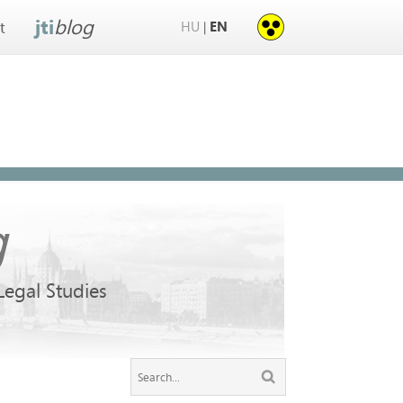
jti
blog
HU
EN
|
t
g
 Legal Studies