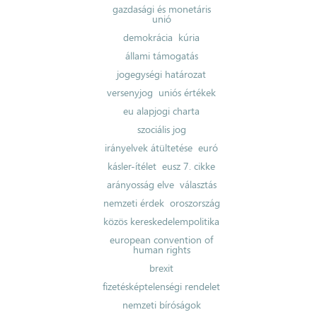
gazdasági és monetáris
unió
demokrácia
kúria
állami támogatás
jogegységi határozat
versenyjog
uniós értékek
eu alapjogi charta
szociális jog
irányelvek átültetése
euró
kásler-ítélet
eusz 7. cikke
arányosság elve
választás
nemzeti érdek
oroszország
közös kereskedelempolitika
european convention of
human rights
brexit
fizetésképtelenségi rendelet
nemzeti bíróságok