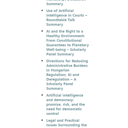
Summary
Use of Artificial
Intelligence in Courts –
Roundtable Talk
Summary
AI and the Right to a
Healthy Environment:
From Constitutional
Guarantees to Planetary
Well-being – Scholarly
Panel Summary
Directions for Reducing
Administrative Burdens
in Hungarian
Regulation; AI and
Deregulation – A
Scholarly Panel
Summary
Artificial intelligence
and democracy:
promise, risk, and the
need for democratic
control
Legal and Practical
Issues Surrounding the