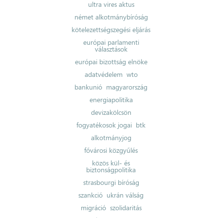
ultra vires aktus
német alkotmánybíróság
kötelezettségszegési eljárás
európai parlamenti
választások
európai bizottság elnöke
adatvédelem
wto
bankunió
magyarország
energiapolitika
devizakölcsön
fogyatékosok jogai
btk
alkotmányjog
fővárosi közgyűlés
közös kül- és
biztonságpolitika
strasbourgi bíróság
szankció
ukrán válság
migráció
szolidaritás