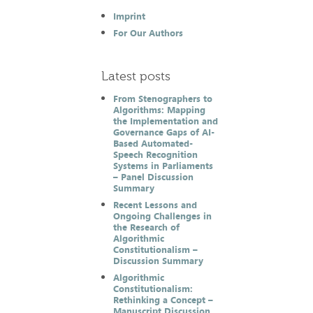
Imprint
For Our Authors
Latest posts
From Stenographers to
Algorithms: Mapping
the Implementation and
Governance Gaps of AI-
Based Automated-
Speech Recognition
Systems in Parliaments
– Panel Discussion
Summary
Recent Lessons and
Ongoing Challenges in
the Research of
Algorithmic
Constitutionalism –
Discussion Summary
Algorithmic
Constitutionalism:
Rethinking a Concept –
Manuscript Discussion