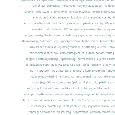
rule of law
democracy
reklámadó
verseny szabadsága
halálbün
schuman-nyilatkozat
alapító atyák
juncker bizottság
energiahatékonysá
energiaunió
eurasian economic union
dcfta
european central 
german constitutional court
omt
görögország
pénzügyi válság
államcs
menekült
fal
dublin iii
1951-es genfi egyezmény
strasbourgi es
európai bíróság elnöke
lenaerts
hatékony jogvédelem
franciaország
n
értékközösség
érdekközösség
ügynökprobléma
közbeszerzés
környezetvé
áruk szabad áramlása
egészségvédelem
ártatlanság vélelme
török
történelmi konfliktusok
uniós válságkezelés
európai tanács
válság
lengyel alkotmánybíróság
jogállamiság
normakontroll
eljárási alkot
beruházásvédelem
szabályozáshoz való jog
jog és irodalom
erdély
k
law in literature
law as literature
lengyel alkotmánybíróság
lengye
jogállamiság-védelmi mechanizmus
eu klímapolitika
kvótakereske
kiotói jegyzőkönyv
adójog
európai politikai pártok;
pártfinanszír
európai politikai közösség
politikai pártok
kohéziós politika
régió
sz
mulhaupt
ingatlanadó-követelés
nyilvános meghallgatás
kommunikáció
internet
platformtársadalom
adókövetelés
fizetésképtelenségi eljárás
so
kisebbségek
sokféleség
fizetésképtelenség;
jogharmonizáció;
cső
többségi demokrácia;
olaszország
népszavazás
common commercial