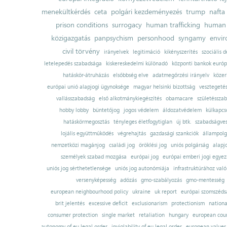
menekültkérdés
ceta
polgári kezdeményezés
trump
nafta
prison conditions
surrogacy
human trafficking
human 
közigazgatás
panpsychism
personhood
syngamy
envi
civil törvény
irányelvek
legitimáció
kikényszerítés
szociális d
letelepedés szabadsága
kiskereskedelmi különadó
központi bankok európ
hatáskör-átruházás
elsőbbség elve
adatmegőrzési irányelv
közer
európai unió alapjogi ügynoksége
magyar helsinki bizottság
vesztegeté
vallásszabadság
első alkotmánykiegészítés
obamacare
születésszab
hobby lobby
büntetőjog
jogos védelem
áldozatvédelem
külkapcs
hatáskörmegosztás
tényleges életfogytiglan
új btk.
szabadságves
lojális együttműködés
végrehajtás
gazdasági szankciók
állampolg
nemzetközi magánjog
családi jog
öröklési jog
uniós polgárság
alapj
személyek szabad mozgása
európai jog
európai emberi jogi egye
uniós jog sérthetetlensége
uniós jog autonómiája
infrastruktúrához val
versenyképesség
adózás
gmo-szabályozás
gmo-mentesség
european neighbourhood policy
ukraine
uk report
európai szomszédsá
brit jelentés
excessive deficit
exclusionarism
protectionism
nationa
consumer protection
single market
retaliation
hungary
european court
autonomy of eu legal order
inviolability of eu legal order
european values