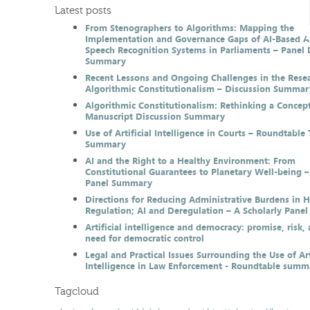
Latest posts
From Stenographers to Algorithms: Mapping the
Implementation and Governance Gaps of AI-Based 
Speech Recognition Systems in Parliaments – Panel 
Summary
Recent Lessons and Ongoing Challenges in the Resea
Algorithmic Constitutionalism – Discussion Summar
Algorithmic Constitutionalism: Rethinking a Concep
Manuscript Discussion Summary
Use of Artificial Intelligence in Courts – Roundtable 
Summary
AI and the Right to a Healthy Environment: From
Constitutional Guarantees to Planetary Well-being –
Panel Summary
Directions for Reducing Administrative Burdens in 
Regulation; AI and Deregulation – A Scholarly Pan
Artificial intelligence and democracy: promise, risk,
need for democratic control
Legal and Practical Issues Surrounding the Use of Art
Intelligence in Law Enforcement - Roundtable summ
Tagcloud