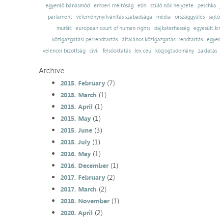
egyenlő bánásmód
emberi méltóság
ebh
szülő nők helyzete
peschka
parlament
véleménynyilvánítás szabadsága
média
országgyűlés
sajt
muršić
european court of human rights
dajkaterhesség
egyesült ki
közigazgatási perrendtartás
általános közigazgatási rendtartás
egyes
velencei bizottság
civil
felsőoktatás
lex ceu
közjogtudomány
zaklatás
Archive
(7)
2015. February
(1)
2015. March
(1)
2015. April
(1)
2015. May
(3)
2015. June
(1)
2015. July
(1)
2016. May
(1)
2016. December
(2)
2017. February
(2)
2017. March
(1)
2018. November
(2)
2020. April