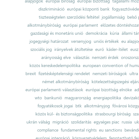
alapjogok
európai bíróság
európai bizottság
tagállami moz
diszkrimináció
európai központi bank
fogyasztóvéd
tisztességtelen szerződési feltétel
jogállamiság
belső 
alkotmánybíróság
európai parlament
előzetes döntéshozata
gazdasági és monetáris unió
demokrácia
kúria
állami t
jogegységi határozat
versenyjog
uniós értékek
eu alapjo
szociális jog
irányelvek átültetése
euró
kásler-ítélet
eusz
arányosság elve
választás
nemzeti érdek
oroszorsz
közös kereskedelempolitika
european convention of huma
brexit
fizetésképtelenségi rendelet
nemzeti bíróságok
ultra
német alkotmánybíróság
kötelezettségszegési eljár
európai parlamenti választások
európai bizottság elnöke
ad
wto
bankunió
magyarország
energiapolitika
devizak
fogyatékosok jogai
btk
alkotmányjog
fővárosi közgy
közös kül- és biztonságpolitika
strasbourgi bíróság
sza
ukrán válság
migráció
szolidaritás
egységes piac
russia
uk
compliance
fundamental rights
eu sanctions
bevándo
európai integráció
környezetvédelem
fenntartható fe